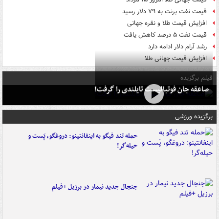
قیمت نفت برنت به ۷۹ دلار رسید
افزایش قیمت طلا و نقره جهانی
قیمت نفت ۵ درصد کاهش یافت
رشد آرام دلار ادامه دارد
افزایش قیمت جهانی طلا
فیلم برگزیده
صاعقه جان فوتبالیست تایلندی را گرفت!
برگزیده ورزشی
حمله تند فیگو به اینفانتینو: دروغگو، پَست‌ و
حیله‌گر!
جنجال جدید نیمار در برزیل +فیلم