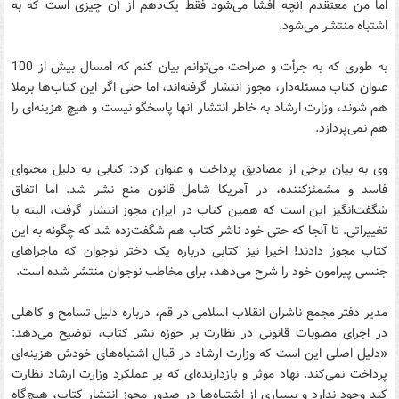
اما من معتقدم آنچه افشا می‌شود فقط یک‌دهم از آن چیزی است که به
اشتباه منتشر می‌شود.
به طوری که به جرأت و صراحت می‌توانم بیان کنم که امسال بیش از 100
عنوان کتاب مسئله‌دار، مجوز انتشار گرفته‌اند، اما حتی اگر این کتاب‌ها برملا
هم شوند، وزارت ارشاد به خاطر انتشار آنها پاسخگو نیست و هیچ هزینه‌ای را
هم نمی‌پردازد.
وی به بیان برخی از مصادیق پرداخت و عنوان کرد: کتابی به دلیل محتوای
فاسد و مشمئز‌کننده، در آمریکا شامل قانون منع نشر شد. اما اتفاق
شگفت‌انگیز این است که همین کتاب در ایران مجوز انتشار گرفت، البته با
تغییراتی. تا آنجا که حتی خود ناشر کتاب هم شگفت‌زده شد که چگونه به این
کتاب مجوز دادند! اخیرا نیز کتابی درباره یک دختر نوجوان که ماجراهای
جنسی پیرامون خود را شرح می‌دهد، برای مخاطب نوجوان منتشر شده است.
مدیر دفتر مجمع ناشران انقلاب اسلامی در قم، درباره دلیل تسامح و کاهلی
در اجرای مصوبات قانونی در نظارت بر حوزه نشر کتاب، توضیح می‌دهد:
«دلیل اصلی این است که وزارت ارشاد در قبال اشتباه‌های خودش هزینه‌ای
پرداخت نمی‌کند. نهاد موثر و بازدارنده‌ای که بر عملکرد وزارت ارشاد نظارت
کند وجود ندارد و بسیاری از اشتباه‌ها در صدور مجوز انتشار کتاب، هیچ‌گاه