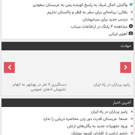
واکنش کمال شرف به پاسخ کوبنده یمن به عربستان سعودی
بقائی: برنامه‌ای برای سفر به قطر و پاکستان نداریم
دردسر جدید برای سرخپوشان
مشاهده ۴ پلنگ در ارتفاعات میناب
آهوی ایرانی
حوادث
ن
پاییز پرباران در راه ایران
دستگیری ۶ نفر در بهشهر به اتهام
تشویش اذهان عمومی
اس
آخرین اخبار
پاییز پرباران در راه ایران
صنعا: عربستان قدرت دور زدن محاصره دریایی را ندارد
ورود تجهیزات جدید به یگان‌های ارتش
خشم ترامپ از افشای کمبود موشک