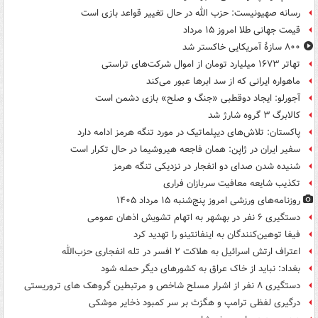
رسانه صهیونیست: حزب الله در حال تغییر قواعد بازی است
قیمت جهانی طلا امروز ۱۵ مرداد
۸۰۰ سازۀ آمریکایی خاکستر شد
تهاتر ۱۶۷۳ میلیارد تومان از اموال شرکت‌های تراستی
ماهواره ایرانی که از سد ابرها عبور می‌کند
آجورلو: ایجاد دوقطبی «جنگ و صلح‌» بازی دشمن است
کالابرگ ۳ گروه شارژ شد
پاکستان: تلاش‌های دیپلماتیک در مورد تنگه هرمز ادامه دارد
سفیر ایران در ژاپن: همان فاجعه هیروشیما در حال تکرار است
شنیده شدن صدای دو انفجار در نزدیکی تنگه هرمز
تکذیب شایعه معافیت سربازان فراری
روزنامه‌های ورزشی امروز پنج‌شنبه ۱۵ مرداد ۱۴۰۵
دستگیری ۶ نفر در بهشهر به اتهام تشویش اذهان عمومی
فیفا توهین‌کنندگان به اینفانتینو را تهدید کرد
اعتراف ارتش اسرائیل به هلاکت ۲ افسر در تله انفجاری حزب‌الله
بغداد: نباید از خاک عراق به کشورهای دیگر حمله شود
دستگیری ۸ نفر از اشرار مسلح شاخص و مرتبطین گروهک های تروریستی
درگیری لفظی ترامپ و هگزث بر سر کمبود ذخایر موشکی