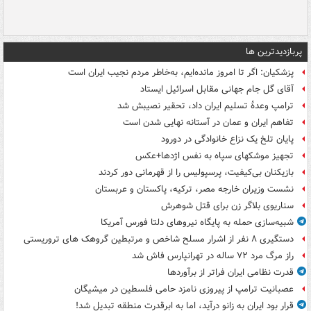
پربازدیدترین ها
پزشکیان: اگر تا امروز مانده‌ایم، به‌خاطر مردم نجیب ایران است
آقای گل جام جهانی مقابل اسرائیل ایستاد
ترامپ وعدۀ تسلیم ایران داد، تحقیر نصیبش شد
تفاهم ایران و عمان در آستانه نهایی شدن است
پایان تلخ یک نزاع خانوادگی در دورود
تجهیز موشکهای سپاه به نفس اژدها+عکس
بازیکنان بی‌کیفیت، پرسپولیس را از قهرمانی دور کردند
نشست وزیران خارجه مصر، ترکیه، پاکستان و عربستان
سناریوی بلاگر زن برای قتل شوهرش
شبیه‌سازی حمله به پایگاه نیروهای دلتا فورس آمریکا
دستگیری ۸ نفر از اشرار مسلح شاخص و مرتبطین گروهک های تروریستی
راز مرگ مرد ۷۲ ساله در تهرانپارس فاش شد
قدرت نظامی ایران فراتر از برآوردها
عصبانیت ترامپ از پیروزی نامزد حامی فلسطین در میشیگان
قرار بود ایران به زانو درآید، اما به ابرقدرت منطقه تبدیل شد!