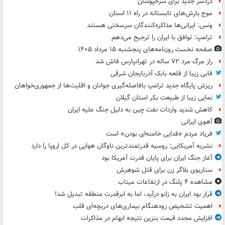
دردسر جدید برای سرخپوشان
موج بارش‌های تابستانه در راه ۱۱ استان
ونس: ایرانی‌ها مذاکره‌کنندگان سرسختی هستند
ترامپ: توافق با ایران را ترجیح می‌دهم
صفحه نخست روزنامه‌های پنجشنبه ۱۵ مرداد ۱۴۰۵
راز مرگ مرد ۷۲ ساله در تهرانپارس فاش شد
قابی زیبا از قلعه بابک آذربایجان شرقی
ریزش پایگاه جدید ترامپ بافاصله‌گیری جوانان و اقلیت‌ها از جمهوری‌خواهان
نمایی زیبا از طبیعت بکر استان گیلان
کاهش شدید واردات نفت چین به دلیل جنگ علیه ایران
آهوی ایرانی
فریاد مردم «فدایی خامنه‌ای بودن» است
نشریه آمریکایی: روسیه قدرتمندترین ناوگان هوایی در کل اروپا را دارد
آغاز جنگ ایران برای پایان قدرت آمریکا بود
سناریوی بلاگر زن برای قتل شوهرش
مشاهده ۴ پلنگ در ارتفاعات میناب
قرار بود ایران به زانو درآید، اما به ابرقدرت منطقه تبدیل شد!
اهمیت تشخیص زودهنگام بیماری‌های دریچه‌ای قلب
افزایش مجدد قیمت بنزین نتیجه ابهام در مذاکرات