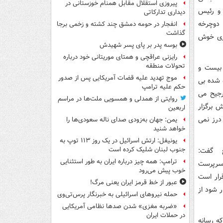
پیروزی استقلال مقابل همنام خوزستانی در
 و رئیس
دیداری تدارکاتی
 دوچرخه
انفجار در حومه دمشق چند کشته و زخمی برجا
گذاشت
اری خوش
بوسه‌ پدر بر پای پسر شهیدش
رایزنی عراقچی و همتای موریتانی خود درباره
تحولات منطقه
 بیست و
موج تهدید علیه قضات آمریکایی پس از صدور
 شده بی
حکم علیه ترامپ
رجیح می
روایتی از همدلی و همسویی ملت‌ها در مراسم
 برگزار
اربعین
درز نمی
یمن: جهان به‌زودی صدای ناله سعودی‌ها را
خواهد شنید
یونیفل: ارتش اسرائیل در یک روز ۱۱۳ توپ به
جنوب لبنان شلیک کرده است
ع گفت:
ترامپ: همه چیز درباره ایران به طور استثنایی
 سرپرست
خوب پیش می‌رود
رار است
عبور از خط قرمز ایران یعنی مرگ!
 قرار است مجمع با ۹ نامزد برگزار شود از
حمله نیروهای اسرائیلی به خبرنگار پرس‌تی‌وی
«ضربه مغزی» شدن صدها نظامی آمریکایی
در حملات ایران
ه رسانه