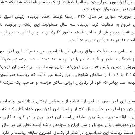
ین فدراسیون معرفی کرد و حالا با گذشت نزدیک به سه ماه اعلام شده که ششم
این فدراسیون برگزار خواهد شد.
فدراسیون دوچرخه سواری در سال ۱۳۲۶ رسما توسط احمد ایزدپناه رئیس ا
ی شروع به فعالیت کرد. ایزدپناه سه سال مسئولیت این رشته را برعهده د
مجموع این فدراسیون پیش از انقلاب شاهد حضور ۱۲ رئیس و پس از آن به
ن رئیس بوده است.
 به اسامی و مسئولیت سوابق روسای این فدراسیون می بینیم که این فدراسیو
 خبرنگار تا تاجر و افراد نظامی را در این مسند دیده است. میرعمادی خبرنگار
ورزشی دومین رئیس فدراسیون دوچرخه سواری بوده است. پیشکسوتان دوچرخ
سالهای ۱۳۳۵ تا ۱۳۳۹ را سالهای شکوفایی این رشته می دانند که ریاست فدراسی
عهده اسد بهادر که خود از رکابزنان ایرانی ساکن فرانسه و صاحب یک شرکت ت
.
سای این فدراسیون در قبل از انتخاب از مسئولین ارتشی و ژاندامری و نظامیان
می شد. بیژن جهانبانی در حالی سال ۵۷ از ریاست این فدراسیون خداحافظی کر
سابقه مدیریت بیشترین سابقه ریاست این فدراسیون را در کارنامه کاری خو
مسند ریاست این فدراسیون در کمتر از یکسال کمترین سابقه ریاست را دارد.