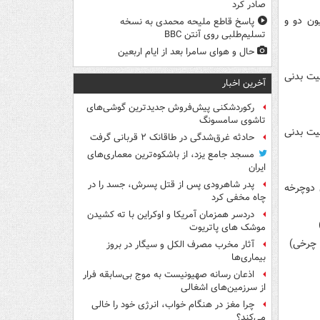
صادر کرد
راسیون دو و
پاسخ قاطع ملیحه محمدی به نسخه
تسلیم‌طلبی روی آنتن BBC
حال و هوای سامرا بعد از ایام اربعین
تربیت بدنی
آخرین اخبار
رکوردشکنی پیش‌فروش جدیدترین گوشی‌های
تاشوی سامسونگ
تربیت بدنی
حادثه غرق‌شدگی در طاقانک ۲ قربانی گرفت
مسجد جامع یزد، از باشکوه‌ترین معماری‌های
ایران
پدر شاهرودی پس از قتل پسرش، جسد را در
سبق دوچرخه
چاه مخفی کرد
دردسر همزمان آمریکا و اوکراین با ته کشیدن
موشک های پاتریوت
آثار مخرب مصرف الکل و سیگار در بروز
بیماری‌ها
اذعان رسانه صهیونیست به موج بی‌سابقه فرار
از سرزمین‌های اشغالی
چرا مغز در هنگام خواب، انرژی خود را خالی
می‌کند؟