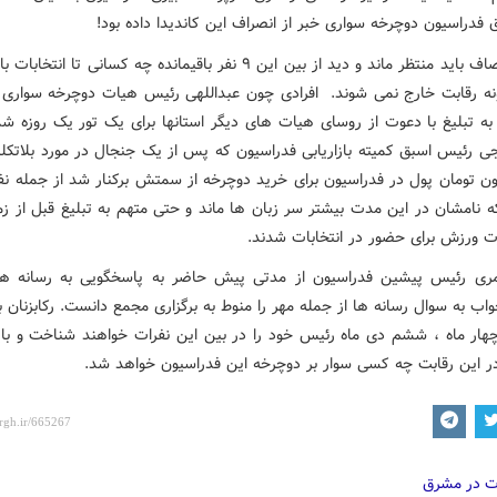
 فدراسیون دوچرخه سواری خبر از انصراف این کاندیدا داده بود!
با این اوصاف باید منتظر ماند و دید از بین این ۹ نفر باقیمانده چه کسانی تا ان
ونه رقابت خارج نمی شوند. افرادی چون عبداللهی رئیس هیات دوچرخه سواری م
به تبلیغ با دعوت از روسای هیات های دیگر استانها برای یک تور یک روزه شده
جی رئیس اسبق کمیته بازاریابی فدراسیون که پس از یک جنجال در مورد بلاتکل
یلیون تومان پول در فدراسیون برای خرید دوچرخه از سمتش برکنار شد از جمله نف
 نامشان در این مدت بیشتر سر زبان ها ماند و حتی متهم به تبلیغ قبل از زما
ت ورزش برای حضور در انتخابات شدند.
ری رئیس پیشین فدراسیون از مدتی پیش حاضر به پاسخگویی به رسانه ها
اب به سوال رسانه ها از جمله مهر را منوط به برگزاری مجمع دانست. رکابزنان
هار ماه ، ششم دی ماه رئیس خود را در بین این نفرات خواهند شناخت و بای
در این رقابت چه کسی سوار بر دوچرخه این فدراسیون خواهد شد.