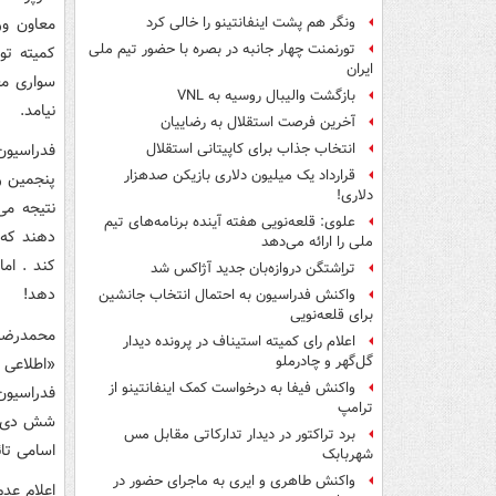
معاون ور
ونگر هم پشت اینفانتینو را خالی کرد
تورنمنت چهار جانبه در بصره با حضور تیم ملی
کمیته تو
ایران
سواری مع
بازگشت والیبال روسیه به VNL
نیامد.
آخرین فرصت استقلال به رضاییان
فدراسیون
انتخاب جذاب برای کاپیتانی استقلال
قرارداد یک میلیون دلاری بازیکن صدهزار
پنجمین ر
دلاری!
نتیجه می
علوی: قلعه‌نویی هفته آینده برنامه‌های تیم
دهند که 
ملی را ارائه می‌دهد
کند . ام
تراِشتگن دروازه‌بان جدید آژاکس شد
دهد!
واکنش فدراسیون به احتمال انتخاب جانشین
برای قلعه‌نویی
محمدرضا
اعلام رای کمیته استیناف در پرونده دیدار
گل‌گهر و چادرملو
«اطلاعی 
واکنش فیفا به درخواست کمک اینفانتینو از
فدراسیون
ترامپ
برد تراکتور در دیدار تدارکاتی مقابل مس
اسامی تا
شهربابک
واکنش طاهری و ایری به ماجرای حضور در
اعلام عد