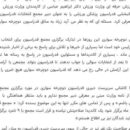
زش حرفه ای وزارت ورزش دکتر ابراهیم عباسی از کارمندان وزارت ورزش
انبخشی فدراسیون پزشکی ورزشی را به عنوان دبیر مجمع انتخابات فدراسیون
رفی کرد. مسئله ای که به نظر می آید زیاد به مذاق فدراسیون دوچرخه سو
 دوچرخه سواری این روزها در تدارک برگزاری مجمع فدراسیون برای انتخاب
ئیس خود است اما بسیاری از خبرها و تلاش برای پاسخ به برخی از اخبار شنیده
 ماند . بسیاری از کاندیداها و مسئولین فدراسیون در پاسخ به رسانه ها ت
تا بعد از انتخابات سوالی را جواب ندهند تا فدراسیون بتواند مجمعی با آرامش
ا این آرامش در حالی رخ می دهد که فدراسیون دوچرخه سواری هیچ خبری را 
 کاشانی سرپرست دبیری فدراسیون دوچرخه سواری در مورد برگزاری مجم
از نامه وزارت مبنی بر معرفی دبیر مجمع ندارم و باید منتظر هماهنگی با
 باشم.» و پس از تماس های مکرر تنها به این موضوع بسنده کرد: « مجمع ق
شش دی ماه برگزار شود یک کاندیدا صلاحیتش نیامده و
ئید شدگان نیز بی اطلاع هستم.»
م صلاحیت یک نفر نیز در حالی از سوی سرپرست دبیری فدراسیون به میان آمد ک