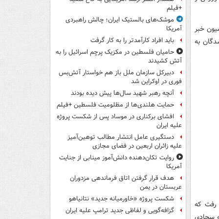
+فیلم
موشک‌های بالستیک ایران؛ چالش راهبردی
یون خبر
آمریکا
باید افراد کارآمدتر را به کار گرفت
 شدگان به
حامیان فلسطین در مکزیک پرچم اسرائیل را به
آتش کشیدند
دبیرکل سازمان ملل باز هم خواستار آتش‌بس
فوری در اوکراین شد
آنچه رهبر شهید سال‌ها پیش دیده بودند
حمایت هلندی‌ها از مظلومیت فلسطین +فیلم
افشای برکناری در موساد پس از شکست پروژه
علیه ایران
دستگیری عامل انتشار مطالب توهین‌آمیز
علیه زائران اربعین در فضای مجازی
روایت تکان‌دهنده دانش‌آموز مینابی از جنایت
آمریکا
هدف قرار گرفتن اتاق‌ فرماندهی مزدوران
عربستان در یمن
شکست پروژه «خاورمیانه جدید» نتانیاهو
 رفت که
گزافه‌گویی و لفاظی جدید ترامپ علیه ایران
ه سجادی