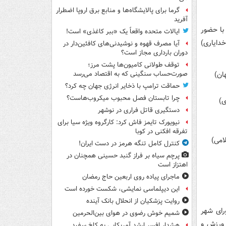
گرما برای پالایشگاه‌ها و منابع برق اروپا اضطرار
آفرید
ی با حضور
ایالات متحده واقعاً یک «ببر کاغذی» است!
دایاری)
آیا مصرف قهوه و نوشیدنی‌های کافئین‌دار در
دوران بارداری مجاز است؟
توقف طولانی کامیون‌ها پشت مرز؛
صورت‌حساب سنگینی که به اقتصاد می‌رسد
حماقت ترامپ با ذخایر انرژی جهان چه کرد؟
چرا تابستان فصل محبوب میکروب‌هاست؟
دستگیری قاتل فراری در نوشهر
نیویورک تایمز فاش کرد: کارگروه ویژه سیا برای
تفرقه افکنی در کوبا
کنترل کامل تنگه هرمز در دست ایران!
پرچم سیاه بر فراز گنبد حسینی همچنان در
اهتزاز است
ماجرای پیاده روی اربعین حاج رمضان
این دیپلماسی نمایشی، شکست خورده است
روایت پزشکیان از انحلال بانک آینده
رای شهر
شمیم خوش رضوی در هوای بین‌الحرمین
 ورزش و
هشدار افسر ارشد آمریکایی به کاخ سفید