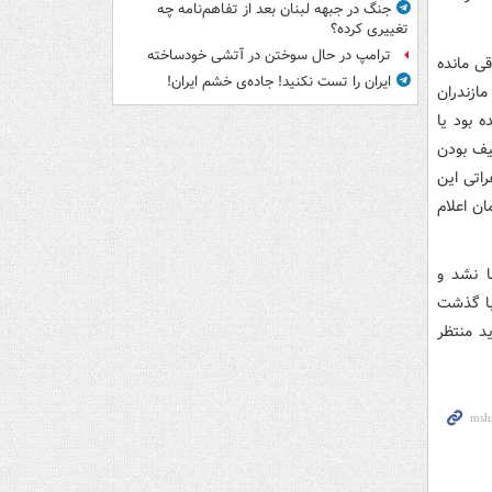
جنگ در جبهه لبنان بعد از تفاهم‌نامه چه
تغییری کرده؟
ترامپ در حال سوختن در آتشی خودساخته
تخابات باقی مانده
ایران را تست نکنید! جاده‌ی خشم ایران!
ازندران
 بود یا
یف بودن
راتی این
ن اعلام
 نشد و
 با گذشت
د منتظر