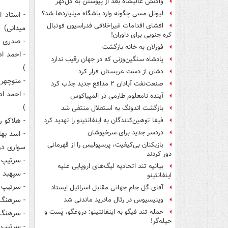
واکنش عالیشاه بعد از پیوستن به گل‌گهر
لیونل مسی چگونه وارد باشگاه میلیاردها شد؟
افشای اقدامات غیراخلاقی فدراسیون فوتبال
میدانی)
کره جنوبی برای داوران!
- صدری میرعمادی ۱۳۳۰-۱۳۲۹ - 
فورلان به خانه بازگشت
پادشاه سنگین‌وزنی که در جهان رقیب ندارد
)
دشان از دست عربستان فرار کرد
- منوچهر قره گزلو ۱۳۳۳-۳۱
صنعت‌نفت آبادان ۲ مدافع جدید جذب کرد
آینده نامعلوم طارمی در المپیاکوس
)
بازگشت اندونگ به استقلال منتفی شد
- هلاکو رامبد ۱۳۳۵-۱۳۳۴ - (رئیس شرکت هواپیم
فیفا توهین‌کنندگان به اینفانتینو را تهدید کرد
دردسر جدید برای سرخپوشان
بازیکنان بی‌کیفیت، پرسپولیس را از قهرمانی
سواری در 
دور کردند
- سرتیپ وثیق ۱۳۴۲-۱۳۳۹ - (افسر راهنمایی و رانن
بیانیه تند اتحادیه لیگ‌های اروپایی علیه
- سپهبد رحیمی ۱۳۴۴-۱۳۴۲ - (رئیس راهنمایی و را
اینفانتینو
- سرتیپ اسدی ۱۳۴۵-۱۳۴۴ - (افسر ژاند
آقای گل جام جهانی مقابل اسرائیل ایستاد
- سرهنگ گل تپه ۱۳۴۶-۱۳۴۵ - (افسر
وینیسیوس در رئال مادرید ماندنی شد
حمله تند فیگو به اینفانتینو: دروغگو، پَست‌ و
- سرهنگ ایروانی ۱۳۴۶-۱۳۴۶ - (افسر
حیله‌گر!
- سرتیپ حسینعلی بیات ۳۵۰