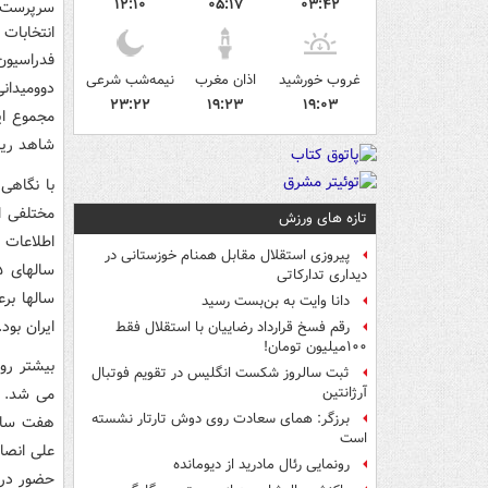
۱۲:۱۰
۰۵:۱۷
۰۳:۴۲
سرپرست ا
انتخابات 
غروب خورشید
اذان مغرب
نیمه‌شب شرعی
دوومیدان
۲۳:۲۲
۱۹:۲۳
۱۹:۰۳
شاهد ریاست ۱۰ نفر به عنوا
با نگاهی
مختلفی از
تازه های ورزش
اطلاعات 
پیروزی استقلال مقابل همنام خوزستانی در
دیداری تدارکاتی
سالها بر
دانا وایت به بن‌بست رسید
ایران بود
رقم فسخ قرارداد رضاییان با استقلال فقط
۱۰۰میلیون تومان!
بیشتر رو
ثبت سالروز شکست انگلیس در تقویم فوتبال
آرژانتین
برزگر: همای سعادت روی دوش تارتار نشسته
هفت سال 
است
رونمایی رئال مادرید از دیومانده
حضور در 