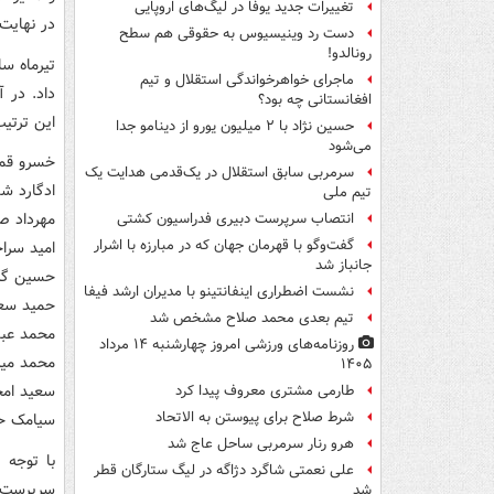
تغییرات جدید یوفا در لیگ‌های اروپایی
در نهایت
دست رد وینیسیوس به حقوقی هم سطح
رونالدو!
تیرماه س
ماجرای خواهرخواندگی استقلال و تیم
افغانستانی چه بود؟
این ترتیب
حسین نژاد با ۲ میلیون یورو از دینامو جدا
می‌شود
خسرو قم
سرمربی سابق استقلال در یک‌قدمی هدایت یک
ادگارد شم
تیم ملی
مهرداد صف
انتصاب سرپرست دبیری فدراسیون کشتی
گفت‌وگو با قهرمان جهان که در مبارزه با اشرار
امید سرا
جانباز شد
حسین گر
نشست اضطراری اینفانتینو با مدیران ارشد فیفا
حمید سعی
تیم بعدی محمد صلاح مشخص شد
محمد عبد
روزنامه‌های ورزشی امروز چهارشنبه ۱۴ مرداد
محمد میر
۱۴۰۵
سعید امج
طارمی مشتری معروف پیدا کرد
شرط صلاح برای پیوستن به الاتحاد
سیامک ح
هرو رنار سرمربی ساحل عاج شد
با توجه 
علی نعمتی شاگرد دژاگه در لیگ ستارگان قطر
سرپرست د
شد