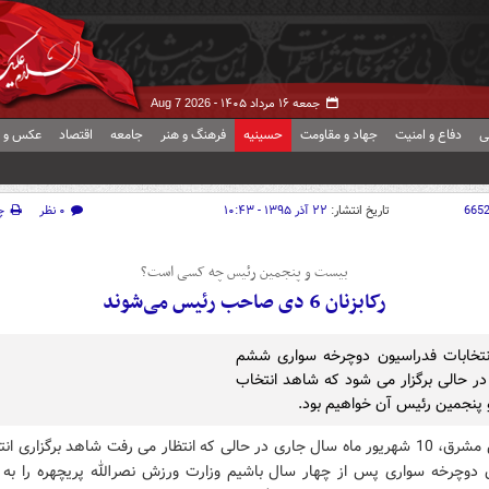
جمعه ۱۶ مرداد ۱۴۰۵ -
Aug 7 2026
ی
دفاع و امنیت
جهاد و مقاومت
حسینیه
فرهنگ و هنر
جامعه
اقتصاد
عکس و ف
665
تاریخ انتشار:
۲۲ آذر ۱۳۹۵ - ۱۰:۴۳
۰ نظر
چ
بیست و پنجمین رئیس چه کسی است؟
رکابزنان 6 دی صاحب رئیس می‌شوند
نتخابات فدراسیون دوچرخه سواری ششم
در حالی برگزار می شود که شاهد انتخاب
پنجمین رئیس آن خواهیم بود.
 مشرق
، 10 شهریور ماه سال جاری در حالی که انتظار می رفت شاهد برگزاری انت
 دوچرخه سواری پس از چهار سال باشیم وزارت ورزش نصرالله پریچهره را به 