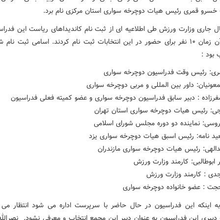
 خسرو قمری رئیس هیات دوچرخه سواری استان مرکزی نام برد.
ال جاری وزارت ورزش طی اطلاعیه ای از ثبت نام کاندیداهای ریاست این فدراس
داد. در آن زمان ۱۰ نفر برای حضور در این انتخابات ثبت نام کردند. اسامی ثبت نام
 بود :
ری:
رئیس وقت فدراسیون دوچرخه سواری
عونیان:
داور بین المللی و مربی دوچرخه سواری
رزاده :
دبیر سابق فدراسیون دوچرخه سواری و عضو کمیته فعلی فدراسیون
جی:
رئیس هیات دوچرخه سواری استان تهران
وسی:
نماینده دو دوره مجلس شورای اسلامی
د نامه:
رئیس اسبق هیات دوچرخه سواری یزد
الهی:
رئیس هیات دوچرخه سواری مازندران
 ابوطالبی:
کارمند وزارت ورزش
دی :
کارمند وزارت ورزش
جت :
عضو خانواده دوچرخه سواری
به اینکه این فدراسیون در حال حاضر با سرپرست اداره می شود انتظار می
بیری این فدراسیون به عنوان دبیر این مجمع انتخاب و معرفی نشود. نصرالل