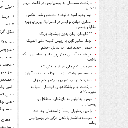
بازگشت مسلمان به پرسپولیس در قامت مربی
- بیژن جهانبانی ۱۳۵۷-۱۳۵۰ 
+عکس
تیم جدید امید عالیشاه مشخص شد +عکس
تساوی میلان و اینتر در استرالیا/ پیروزی یووه
۵ اعضا
مقابل چلسی
شکل گرفت
۳ کاپیتان ایران بدون پیشنهاد بزرگ
دیدار سفیر ژاپن با رییس کمیته ملی المپیک
- سرهنگ احمد طلاکش ۱۳۶۰-۳۵۸
جنجال جدید نیمار در برزیل +فیلم
- منوچهر روشن پور ۱۳۶۳-۱۳۶۰ - ( 
می‌شد به آسانی کمتر پول داد و رضاییان را نگه
- سید محمد هاشمی ۱۳۶۶-۱۳۶۳ - ( 
داشت
- محمد شاه حسینی ۱۳۷۰-۱۳۶۶
سرمربی تیم ملی عراق ماندنی شد
- مهندس اصغر ابراهیمی ۳۷۴
جلسه سرنوشت‌ساز بارسلونا برای جذب آلوارز
- مهندس سید حسین هاشمی
صعود هانیه رستمیان به رده پنجم جهان
- امیر رضا واعظی آش
بازگشت جام باشگاههای فوتسال آسیا به
تقویم AFC
- علی انصاری ۱۳۸۸ - (عضو هیا
درس ایتالیایی‌ به بازیکنان استقلال و
- علی زنگی آبادی از آذرما
پرسپولیس!
- خسرو قمری از 
رامین رضاییان رسماً از استقلال جدا شد
دوست نداشتم با ذهن درگیر در پرسپولیس
از مطرح 
بمانم
و مدیرعا