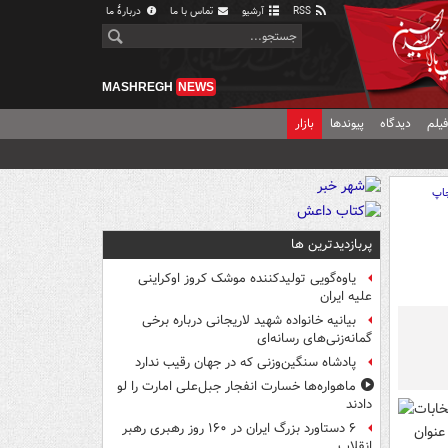
RSS
آرشیو
تماس با ما
دربارهٔ ما
MASHREGH
NEWS
یلم
دیدگاه
پیوندها
بازار
اپ
پربازدیدترین ها
یاوه‌گویی تولیدکننده موشک کروز اوکراینی
علیه ایران
بیانیه خانواده شهید لاریجانی درباره برخی
گمانه‌زنی‌های رسانه‌ای
پادشاه سنگین‌وزنی که در جهان رقیب ندارد
ماهواره‌ها خسارت انفجار جبل‌علی امارت را لو
دادند
خابات
۶ دستاورد بزرگ ایران در ۱۶۰ روز رهبری رهبر
عنوان
انقلاب