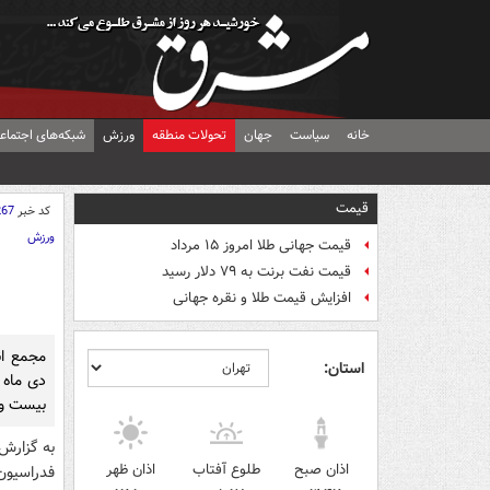
خانه
سیاست
جهان
تحولات منطقه
ورزش
شبکه‌های اجتماع
قیمت
کد خبر
267
ورزش
قیمت جهانی طلا امروز ۱۵ مرداد
قیمت نفت برنت به ۷۹ دلار رسید
افزایش قیمت طلا و نقره جهانی
مجمع ا
استان:
دی ماه 
بیست و 
به گزارش
اذان صبح
طلوع آفتاب
اذان ظهر
فدراسیون