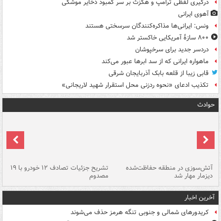
درگیری لفظی ترامپ و هگزث بر سر کمبود ذخایر موشکی
آهوی ایرانی
ونس: ایرانی‌ها مذاکره‌کنندگان سرسختی هستند
۸۰۰ سازۀ آمریکایی خاکستر شد
دردسر جدید برای سرخپوشان
ماهواره ایرانی که از سد ابرها عبور می‌کند
قابی زیبا از قلعه بابک آذربایجان شرقی
تکذیب ادعای «نحوه ردزنی محل استقرار شهید لاریجانی»
حوادث
تصادف مرگبار در محور اهواز–شوش ۲
آتش‌سوزی در منطقه حفاظت‌شده
تشریح جزئیات تصادف ۱۲ خودرو با ۱۹
پا
دیزمار مهار شد
مصدوم
آخرین اخبار
کریدورهای شمالی و جنوبی تنگه هرمز حذف می‌شوند