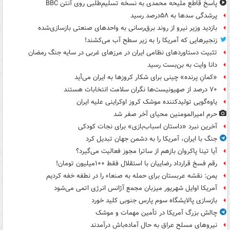
پاسخ قاطع ملیحه محمدی به نسخه تسلیم‌طلبی روی آنتن BBC
پرشدگی سدها به ۵۸درصد رسید
بازدید وزیر نیرو از روند برق‌رسانی به واحدهای صنعتی بازسازی‌شده
زنجیرهایی که آمریکا را به زیر سطح آب می‌کشند!
تثبیت دستاوردهای نظامی ایران در مرزهای غربی در سایه جنگ رمضان
دانا وایت به بن‌بست رسید
«کمانِ پرنده» چینی برای شکار کروزها به ایران می‌آید
۷۰ درصد از صهیونیست‌ها نگران سلامت انتخابات هستند
یاوه‌گویی تولیدکننده موشک کروز اوکراینی علیه ایران
حرم امیرالمومنین محیای آخر صفر شد
آخرین نبرد «داستان اسباب‌بازی» برای نجات کودکی
جنگ با ایران، آمریکا را به دشمن جهان تبدیل کرد
آیا تینا پاکروان بازهم از ساترا مجوز فعالیت می‌گیرد؟
رقم فسخ قرارداد رضاییان با استقلال فقط ۱۰۰میلیون تومان!
یمن: نقشه عربستان برای حمله به صنعاء را در نطفه خفه کردیم
آمریکا اوایل شهریور میزبان مجمع آژانس انرژی اتمی می‌شود
بازسازی پالایشگاه سوم پارس جنوبی کلید خورد
چالش بزرگ آمریکا در تأمین مهمات و موشک
نیروهای مسلح عراق به حال آماده‌باش درآمدند