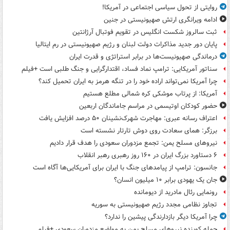
روایتی از تحول سیاسی اجتماعی در آمریکا!
ادامه ویرانگری ارتش صهیونیستی در جنین
ثبت سالروز شکست انگلیس در تقویم فوتبال آرژانتین
پایان دور جدید مذاکرات دولت لبنان و رژیم صهیونیستی در رم ایتالیا
درماندگی صهیونیست‌ها در برابر استراتژی و قدرت ایران
سناتور آمریکایی: ترامپ نماد فساد، اقتدارگرایی و جنگ طلبی است +فیلم
چرا آمریکا نمی‌تواند اراده خود را در تنگه هرمز به ایران تحمیل کند؟
آمریکا: از پرتاب موشکی کره شمالی مطلع هستیم
حضور کودکان اوتیسمی در مراسم جاماندگان اربعین
اعتراف رسانه عبری: مهاجرت شهرک‌نشینان ۵۰ درصد افزایش یافت
برزگر: همای سعادت روی دوش تارتار نشسته است
نیروهای مسلح یمن: تجمع مزدوران سعودی را هدف قرار دادیم
۶ دستاورد بزرگ ایران در ۱۶۰ روز رهبری رهبر انقلاب
جانسون: ترامپ از پیامدهای جنگ با ایران برای آمریکایی‌ها آگاه است
جان یک یهودی برابر ۱۰ میلیون انسان؟
رونمایی رئال مادرید از دیومانده
تجاوز نظامی مجدد رژیم صهیونیستی به سوریه
چرا آمریکا دیگر بازدارندگی پیشین را ندارد؟
حمله کوبنده نیروهای مسلح یمن به مواضع مزدوران سعودی +فیلم