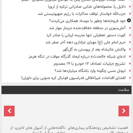
دلایل ردّ محموله‌های غذایی صادراتی ترکیه از اروپا
حزب‌الله خواستار توقف مذاکرات با رژیم صهیونیستی شد
خود فروخته‌ها چطور با موساد همکاری می‌کردند؟
آتش‌سوزی در منطقه حفاظت‌شده دیزمار مهار شد
کویت دستور تعطیلی تنها مدرسه ایرانی را صادر کرد
حرم امام علی (ع) مهیای عزاداری دهه آخر صفر شد
واکنش عالیشاه بعد از پیوستن به گل‌گهر
ادعای شبکه «الحدث» درباره ایجاد گذرگاه موقت در تنگه هرمز
تشریح جزئیات تصادف ۱۲ خودرو با ۱۹ مصدوم
لیونل مسی چگونه وارد باشگاه میلیاردها شد؟
افشای اقدامات غیراخلاقی فدراسیون فوتبال کره جنوبی برای داوران!
سلامت
اهمیت تشخیص زودهنگام بیماری‌های
ناگفته‌هایی از آمپول های لاغری؛ از
دریچه‌ای قلب
عوارض مرگبار تا زیبایی
تا