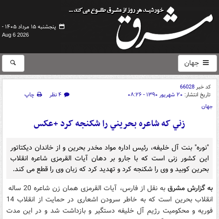
پنجشنبه ۱۵ مرداد ۱۴۰۵ -
Aug 6 2026
جهان
کد خبر
66028
تاریخ انتشار:
۲۰ شهریور ۱۳۹۰ - ۰۸:۲۶
۴ نظر
چاپ
جهان
زني که شاعره بحريني را شکنجه کرد +عکس
"نوره" بنت آل خلیفه، رئیس اداره مواد مخدر بحرین و از خاندان دیکتاتور
این کشور زنی است که با جارو بر دهان آیات القرمزی شاعره انقلاب
بحرین کوبید و وی را شکنجه کرد و تهدید کرد که زبان وی را قطع می کند.
به گزارش مشرق
به نقل از فارس، آیات القرمزی همان زن شاعره 20 ساله
انقلاب بحرین است که به خاطر سرودن اشعاری در حمایت از انقلاب 14
فوریه و محکومیت رژیم آل خلیفه دستگیر و بازداشت شد و در این مدت