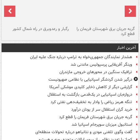
گربه جریان برق شهرستان فریمان را
رگبار و رعدوبرق در راه شمال کشور
قطع کرد
گذ
آخرین اخبار
هشدار نمایندگان جمهوری‌خواه به ترامپ درباره جنگ علیه ایران
وینگر آفریقایی پرسپولیس ماندنی شد
ترافیک سنگین در محورهای خروجی مازندران
درگیر شدن گردشگر اسپانیایی با نظامی صهیونیست
گزارشی دیگر از کاهش ذخایر کلیدی موشکی آمریکا
دروازه‌بان اسپانیایی در یک‌قدمی بازگشت به استقلال
تنگه هرمز ریاض را وادار به تخفیف‌دهی نفتی کرد
خرید گران استقلال سر از یونان درآورد
گربه جریان برق شهرستان فریمان را قطع کرد
استانبول میزبان سوپرجام اسپانیا شد
گفت وگوی تلفنی مودی و نتانیاهو درباره تحولات منطقه‌ای
کوبا: با تهدید نظامی از سوی ایالات متحده روبه‌رو هستیم