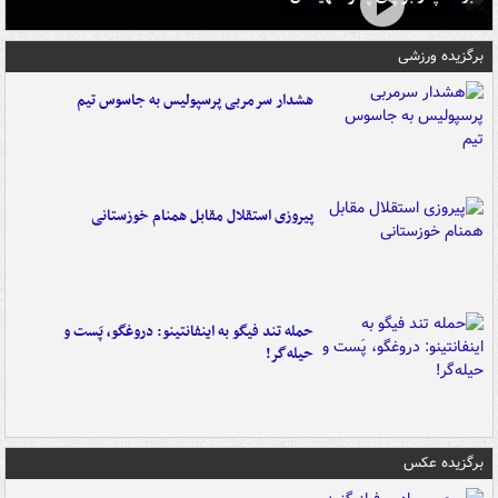
برگزیده ورزشی
هشدار سرمربی پرسپولیس به جاسوس تیم
پیروزی استقلال مقابل همنام خوزستانی
حمله تند فیگو به اینفانتینو: دروغگو، پَست‌ و
حیله‌گر!
برگزیده عکس