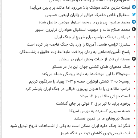
عکس‌های دیده نشده از رفاقت دو فرمانده‌ موشکی
قیمت بنزین مانند موشک بالا می‌رود اما مانند پر پایین می‌آید!
استقبال خاص دخترک عراقی از زائران اربعین حسینی
محمد مرندی: پیروزی با روحیه استوار مردمی حاصل شده
محمد صلاح مات و مبهوت استقبال هواداران ترابزون اسپور
دو راهی دردناک ترامپ برای خروج از جنگ ایران
سندرز: ترامپ فاسد، آمریکا را وارد یک جنگ فاجعه بار کرده است
پاسخ تأمین‌اجتماعی به زمان پرداخت مابه‌التفاوت حقوق بازنشستگان
صحنه ای نادر از حیات وحش ایران در سبلان
جنگ مدعیان طلای کشتی جهان این بار در مسکو
سوخو۳۵ با این موشک‌ها به ناوهای‌جنگی حمله می‌کند
روسیه: به ۳ کشتی اوکراین حمله و ۲۰۳ پهپاد را سرنگون کردیم
ترامپ مقاله‌ای را با عنوان پیروزی خیالی در جنگ ایران بازنشر کرد
قیمت جهانی طلا امروز ۱۶ مرداد
برخورد پراید با تیر برق ۲ فوتی بر جای گذاشت
حمله سایبری گسترده به بورس آمریکا
صنعا: نیروهای ما در کمین‌ هستند
تلگراف: جنگ علیه ایران ممکن است به یکی از اشتباهات تاریخ تبدیل شود
ثبت تاریخی‌ترین کاهش تردد در تنگه هرمز