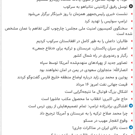
توسل رفیق آرژانتینی نتانیاهو به سرکوب
نشست خبری رئیس‌جمهور همزمان با روز خبرنگار برگزار می‌شود
ترامپ سوئیس را تهدید کرد
سخنگوی کمیسیون امنیت ملی مجلس: چارچوب کلی تفاهم با عمان مشخص
شده است
طالبان: داعش را به طور کامل در افغانستان سرکوب کردیم
امضای سران پاکستان، عربستان و ترکیه برای «دفاع جمعی»
رگبار و رعدوبرق در راه شمال کشور
تصاویر جدید از پهپادهای منهدم‌شده آمریکا توسط سپاه
انصارالله: متجاوزان سعودی در یمن در امان نخواهند بود
پوتین و محمد بن زاید درباره اوضاع منطقه خلیج فارس گفت‌وگو کردند
قیمت جهانی نفت امروز ۱۶ مرداد
اشکال بزرگ فوتبال ما نتیجه‌گرایی است
حاج علی اکبری: انقلاب ما محصول مکتب عاشورا است
افشاگری برادرزاده ترامپ: تمام تصمیم‌هایش از روی ترس است
چرا محمد صلاح ترکیه را به عربستان و آمریکا ترجیح داد
وقوع انفجار مهیب در مسکو
دست بالای ایران در مذاکرات جاری!