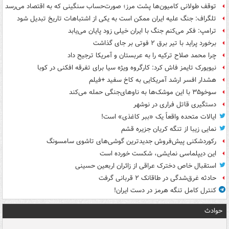
توقف طولانی کامیون‌ها پشت مرز؛ صورت‌حساب سنگینی که به اقتصاد می‌رسد
تلگراف: جنگ علیه ایران ممکن است به یکی از اشتباهات تاریخ تبدیل شود
ترامپ: فکر می‌کنم جنگ با ایران خیلی زود پایان می‌یابد
برخورد پراید با تیر برق ۲ فوتی بر جای گذاشت
چرا محمد صلاح ترکیه را به عربستان و آمریکا ترجیح داد
نیویورک تایمز فاش کرد: کارگروه ویژه سیا برای تفرقه افکنی در کوبا
هشدار افسر ارشد آمریکایی به کاخ سفید +فیلم
سوخو۳۵ با این موشک‌ها به ناوهای‌جنگی حمله می‌کند
دستگیری قاتل فراری در نوشهر
ایالات متحده واقعاً یک «ببر کاغذی» است!
نمایی زیبا از تنگه کریان جزیره قشم
رکوردشکنی پیش‌فروش جدیدترین گوشی‌های تاشوی سامسونگ
این دیپلماسی نمایشی، شکست خورده است
استقبال خاص دخترک عراقی از زائران اربعین حسینی
حادثه غرق‌شدگی در طاقانک ۲ قربانی گرفت
کنترل کامل تنگه هرمز در دست ایران!
حوادث