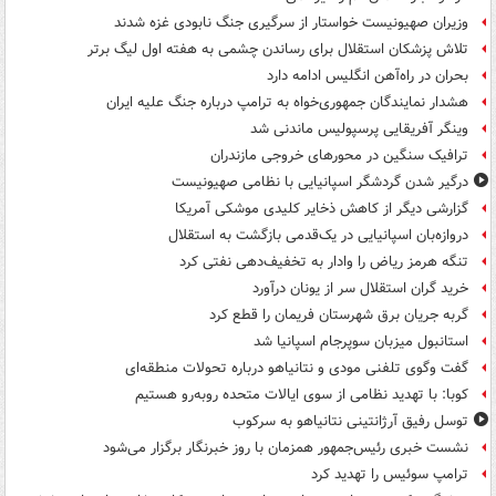
وزیران صهیونیست خواستار از سرگیری جنگ نابودی غزه شدند
تلاش پزشکان استقلال برای رساندن چشمی به هفته اول لیگ برتر
بحران در راه‌آهن انگلیس ادامه دارد
هشدار نمایندگان جمهوری‌خواه به ترامپ درباره جنگ علیه ایران
وینگر آفریقایی پرسپولیس ماندنی شد
ترافیک سنگین در محورهای خروجی مازندران
درگیر شدن گردشگر اسپانیایی با نظامی صهیونیست
گزارشی دیگر از کاهش ذخایر کلیدی موشکی آمریکا
دروازه‌بان اسپانیایی در یک‌قدمی بازگشت به استقلال
تنگه هرمز ریاض را وادار به تخفیف‌دهی نفتی کرد
خرید گران استقلال سر از یونان درآورد
گربه جریان برق شهرستان فریمان را قطع کرد
استانبول میزبان سوپرجام اسپانیا شد
گفت وگوی تلفنی مودی و نتانیاهو درباره تحولات منطقه‌ای
کوبا: با تهدید نظامی از سوی ایالات متحده روبه‌رو هستیم
توسل رفیق آرژانتینی نتانیاهو به سرکوب
نشست خبری رئیس‌جمهور همزمان با روز خبرنگار برگزار می‌شود
ترامپ سوئیس را تهدید کرد