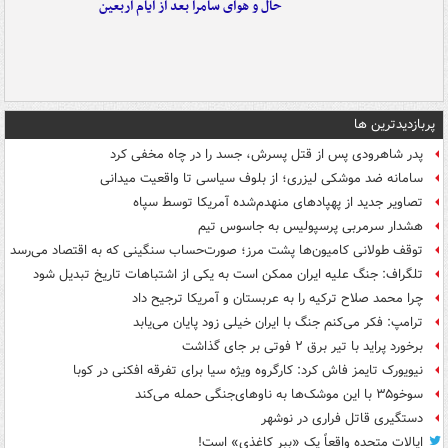
حال و هوای سامرا بعد از ایام اربعین
پربازدیدترین ها
پدر شاهرودی پس از قتل پسرش، جسد را در چاه مخفی کرد
سامانه ضد موشکی لیزری؛ از بلوف سیاسی تا واقعیت میدانی
تصاویر جدید از پهپادهای منهدم‌شده آمریکا توسط سپاه
هشدار سرمربی پرسپولیس به جاسوس تیم
توقف طولانی کامیون‌ها پشت مرز؛ صورت‌حساب سنگینی که به اقتصاد می‌رسد
تلگراف: جنگ علیه ایران ممکن است به یکی از اشتباهات تاریخ تبدیل شود
چرا محمد صلاح ترکیه را به عربستان و آمریکا ترجیح داد
ترامپ: فکر می‌کنم جنگ با ایران خیلی زود پایان می‌یابد
برخورد پراید با تیر برق ۲ فوتی بر جای گذاشت
نیویورک تایمز فاش کرد: کارگروه ویژه سیا برای تفرقه افکنی در کوبا
سوخو۳۵ با این موشک‌ها به ناوهای‌جنگی حمله می‌کند
دستگیری قاتل فراری در نوشهر
ایالات متحده واقعاً یک «ببر کاغذی» است!