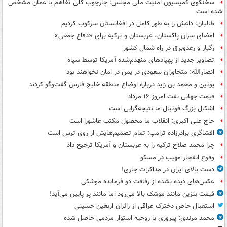
سخنگوی کمیسیون امنیت ملی مجلس: چارچوب کلی تفاهم با عمان مشخص
شده است
طالبان: داعش را به طور کامل در افغانستان سرکوب کردیم
امضای سران پاکستان، عربستان و ترکیه برای «دفاع جمعی»
رگبار و رعدوبرق در راه شمال کشور
تصاویر جدید از پهپادهای منهدم‌شده آمریکا توسط سپاه
انصارالله: متجاوزان سعودی در یمن در امان نخواهند بود
پوتین و محمد بن زاید درباره اوضاع منطقه خلیج فارس گفت‌وگو کردند
قیمت جهانی نفت امروز ۱۶ مرداد
اشکال بزرگ فوتبال ما نتیجه‌گرایی است
حاج علی اکبری: انقلاب ما محصول مکتب عاشورا است
افشاگری برادرزاده ترامپ: تمام تصمیم‌هایش از روی ترس است
چرا محمد صلاح ترکیه را به عربستان و آمریکا ترجیح داد
وقوع انفجار مهیب در مسکو
دست بالای ایران در مذاکرات جاری!
عکس‌های دیده نشده از رفاقت دو فرمانده‌ موشکی
قیمت بنزین مانند موشک بالا می‌رود اما مانند پر پایین می‌آید!
استقبال خاص دخترک عراقی از زائران اربعین حسینی
محمد مرندی: پیروزی با روحیه استوار مردمی حاصل شده