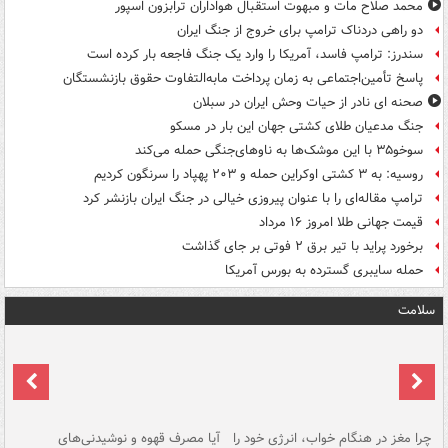
محمد صلاح مات و مبهوت استقبال هواداران ترابزون اسپور
دو راهی دردناک ترامپ برای خروج از جنگ ایران
سندرز: ترامپ فاسد، آمریکا را وارد یک جنگ فاجعه بار کرده است
پاسخ تأمین‌اجتماعی به زمان پرداخت مابه‌التفاوت حقوق بازنشستگان
صحنه ای نادر از حیات وحش ایران در سبلان
جنگ مدعیان طلای کشتی جهان این بار در مسکو
سوخو۳۵ با این موشک‌ها به ناوهای‌جنگی حمله می‌کند
روسیه: به ۳ کشتی اوکراین حمله و ۲۰۳ پهپاد را سرنگون کردیم
ترامپ مقاله‌ای را با عنوان پیروزی خیالی در جنگ ایران بازنشر کرد
قیمت جهانی طلا امروز ۱۶ مرداد
برخورد پراید با تیر برق ۲ فوتی بر جای گذاشت
حمله سایبری گسترده به بورس آمریکا
سلامت
ت
چرا مغز در هنگام خواب، انرژی خود را
آیا مصرف قهوه و نوشیدنی‌های
چر