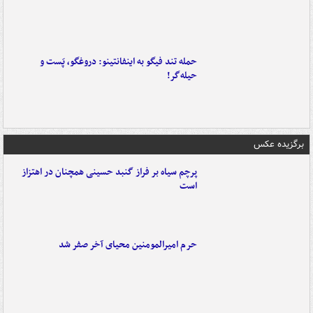
حمله تند فیگو به اینفانتینو: دروغگو، پَست‌ و
حیله‌گر!
برگزیده عکس
پرچم سیاه بر فراز گنبد حسینی همچنان در اهتزاز
است
حرم امیرالمومنین محیای آخر صفر شد