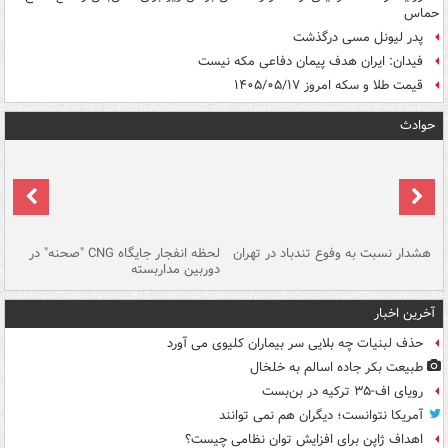
حماس
پدر لیونل مسی درگذشت
فیدان: ایران هدف پیمان دفاعی مکه نیست
قیمت طلا و سکه امروز ۱۴۰۵/۰۵/۱۷
حوادث
ای
هشدار نسبت به وفوع تندباد در تهران
لحظه انفجار جایگاه CNG "صحنه" در
دس
دوربین مداربسته
ات
آخرین اخبار
حذف لبنیات چه بلایی سر بیماران کلیوی می آورد
طبیعت بکر جاده اسالم به خلخال
رویای اف-۳۵ ترکیه در بن‌بست
آمریکا نتوانست؛ دیگران هم نمی توانند
اهداف ژاپن برای افزایش توان نظامی چیست؟