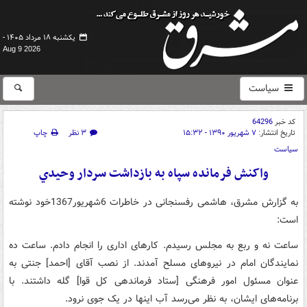
یکشنبه ۱۸ مرداد ۱۴۰۵ -
Aug 9 2026
سیاست
کد خبر
64296
تاریخ انتشار:
۷ شهریور ۱۳۹۰ - ۱۵:۳۲
۳ نظر
چاپ
سیاست
واکنش فرمانده سپاه به بازداشت سردار وحيدي
به گزارش مشرق، هاشمی رفسنجانی در خاطرات 6شهریور1367خود نوشته
است:
ساعت نه و ربع به مجلس رسیدم. کارهای اداری را انجام دادم. ساعت ده
نمایندگان امام در نیروهای مسلح آمدند. از نصب آقای [احمد] جنتی به
عنوان مسئول امور فرهنگی [ستاد فرماندهی کل قوا] گله داشتند. با
برنامه‌های ایشان، به نظر می‌رسد آب اینها در یک جوی نرود.