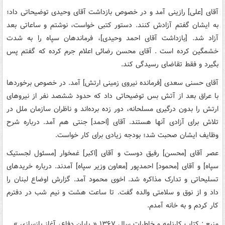
آقای [علی] رازینی آمد و در خصوص بازداشت آقای وحیدی توضیحاتی داد؛
به ایشان گفتم آزادش کنند. دستور کتبی خواست، نوشتم و ساعاتی بعد
آزاد شد. [بازداشت آقای احمد وحیدی]، فرماندهان سپاه را به شدت
خشمگین کرده است . آقای محسن رضائی اعلام جرم کرده که گفتم پس
بگیرد و فقط تقاضای رسیدگی کند.
آقای حسنی سعدی [فرمانده نیروی زمینی ارتش] آمد. در خصوص برخوردها
با عراق بعد از آتش بس توضیحاتی داد که حدود ششصد نفر از نیروهای
ارتش را بدون درگیری مسلحانه، دور زده برده‌اند و ناظران سازمان ملل در
تلاش برای آزادی آنها هستند. آقای [احمد] جنتی هم آمد. درباره شرح
وظایف ایشان صحبت شد؛ بودجه زیادی برای کار خواست.
عصر آقای [محسن] رفیق دوست و آقای [اکبر] غمخوار [مسئول لجستیک
سپاه] و آقای [محمود] احمدپور [معاون وزیر سپاه] آمدند. درباره خریدهای
تسلیحاتی و تدارک مذاکره شد. اخوی محمود آمد. گزارش اوضاع لبنان را
داد و از نوق و سلامتی والده گفت. تا ساعت هشت و نیم شب در دفترم
کار کردم و به خانه آمدم.
منبع : کتاب کارنامه و خاطرات سال ۱۳۶۷ « پایان دفاع، آغاز بازسازی »