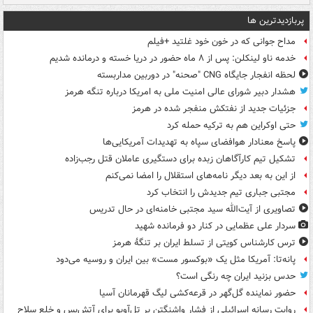
پربازدیدترین ها
مداح جوانی که در خون خود غلتید +فیلم
خدمه ناو لینکلن: پس از ۸ ماه حضور در دریا خسته و درمانده‌ شدیم
لحظه انفجار جایگاه CNG "صحنه" در دوربین مداربسته
هشدار دبیر شورای عالی امنیت ملی به امریکا درباره تنگه هرمز
جزئیات جدید از نفتکش منفجر شده در هرمز
حتی اوکراین هم به ترکیه حمله کرد
پاسخ معنادار هوافضای سپاه به تهدیدات آمریکایی‌ها
تشکیل تیم کارآگاهان زبده برای دستگیری عاملان قتل رجب‌زاده
از این به بعد دیگر نامه‌های استقلال را امضا نمی‌کنم
مجتبی جباری تیم جدیدش را انتخاب کرد
تصاویری از آیت‌الله سید مجتبی خامنه‌ای در حال تدریس
سردار علی عظمایی در کنار دو فرمانده شهید
ترس کارشناس کویتی از تسلط ایران بر تنگۀ هرمز
پانه‌تا: آمریکا مثل یک «بوکسور مست» بین ایران و روسیه می‌دود
حدس بزنید ایران چه رنگی است؟
حضور نماینده گل‌گهر در قرعه‌کشی لیگ قهرمانان آسیا
روایت رسانه اسرائیلی از فشار واشنگتن بر تل‌آویو برای آتش‌بس و خلع سلاح