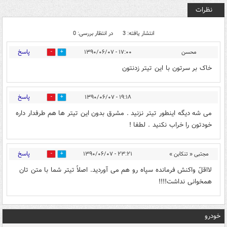
نظرات
انتشار یافته: 3
در انتظار بررسی: 0
پاسخ
محسن
۱۷:۰۰ - ۱۳۹۰/۰۶/۰۷
0
2
خاک بر سرتون با این تیتر زدنتون
پاسخ
۱۹:۱۸ - ۱۳۹۰/۰۶/۰۷
1
2
می شه دیگه اینطور تیتر نزنید . مشرق بدون این تیتر ها هم طرفدار داره
خودتون را خراب نکنید . لطفا !
پاسخ
مجتبی « تنکابن »
۲۳:۲۱ - ۱۳۹۰/۰۶/۰۷
0
2
لااقلّ واکنش فرمانده سپاه رو هم می آوردید. اصلاً تیتر شما با متن تان
همخوانی نداشت!!!!
خودرو