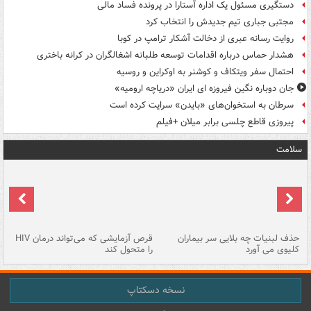
دستگیری مسئول یک اداره آستارا در پرونده فساد مالی
مجتبی جباری تیم جدیدش را انتخاب کرد
روایت رسانه عبری از دخالت آشکار ترامپ در کوبا
هشدار حماس درباره اقدامات توسعه طلبانه اشغالگران در کرانه باختری
احتمال سفر ویتکاف و کوشنر به اوکراین و روسیه
جان دوباره نگین فیروزه ای ایران «دریاچه ارومیه»
سرطان به استخوان‌های «بایدن» سرایت کرده است
پیروزی قاطع چلسی برابر میلان +فیلم
سلامت
حذف لبنیات چه بلایی سر بیماران
قرص آزمایشی که می‌تواند درمان HIV
عل
کلیوی می آورد
را متحول کند
قل
نسخه دسکتاپ