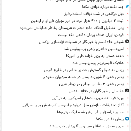
چند نکته درباره توافق مکه!
دبل درگاهی در شب توقف استانداردلیژ
ثبت ۲ میلیون و ۹۲۰ هزار تردد در مرز مهران طی ایام اربعین
یمن: تشکیل ائتلاف مانع مجازات عربستان بخاطر جنایاتش نمی‌شود
فیدان: ایران هدف پیمان دفاعی مکه نیست
شوخی حاج‌قاسم با خبرنگار در عملیات آزادسازی بوکمال
امیرحسین طاهری راهی پرسپولیس شد
طعنه همتی به وزیر خزانه داری آمریکا
هافبک آلومینیوم پرسپولیسی شد
یونان به دنبال گسترش حضور نظامی در خلیج فارس
زخمی شدن ۴ شهروند یمنی در حمله مزدوران سعودی
زخمی شدن ۳ نظامی لبنانی در زوطر غربی
عکاسان و خبرنگاران در دفاع مقدس
ورود فرمانده تروریست‌های آمریکایی به تل‌آویو
آغاز تحقیقات سازمان ملل درباره جاسوسی کارمندش برای اسرائیل
مسیر درآمدزایی فراموش شده لیگ برتری‌ها
پیمان دفاعی مکه!
مربی سابق استقلال سرمربی آفریقای جنوبی شد