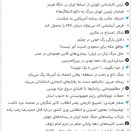
ترس کارشناس کویتی از تسلط ایران بر تنگۀ هرمز
هشدار پلیس تهران بزرگ به «کودک‌بلاگرها»
اعتراف جالب یک رسانه آمریکایی به شکست
قرص آزمایشی که می‌تواند درمان HIV را متحول کند
شکار تمساح در مالزی
دلایل پارگی رگ خونی در چشم
توافق مکه برای سعودی امنیت آور نیست!
علل مرگ زنان در ایران؛ بیماری‌های قلبی همچنان در صدر
میدان‌داری یک دهه نودی در بین‌الحرمین
از غزه بگویید...! حتی با یک توییت!
جنگ تاج و تخت در منطقه؛ وقتی اعتماد به آمریکا رنگ می‌بازد
رسانه عبری: نتانیاهو دست به رفتارهای انتحاری انتخاباتی می‌زند
از مظلوم‌نمایی براندازها تا افشای دروغ مراد ویسی
حملات توپخانه‌ای رژیم صهیونیستی به جنوب لبنان
صفار هرندی: تشییع تاریخی رهبر انقلاب تاثیر شگرفی بر صحنه نبرد داشت
توضیحات معاون امنیتی و انتظامی وزیر کشور درباره قتل حمیدرضا رجب زاده
بازتاب پیامدهای جنگ علیه ایران در رسانه‌های جهان
نصب کتیبه‌های دهه پایانی صفر در حرم امام رئوف
افشای نقشه ترور لیونل مسی در جام جهانی ۲۰۲۶