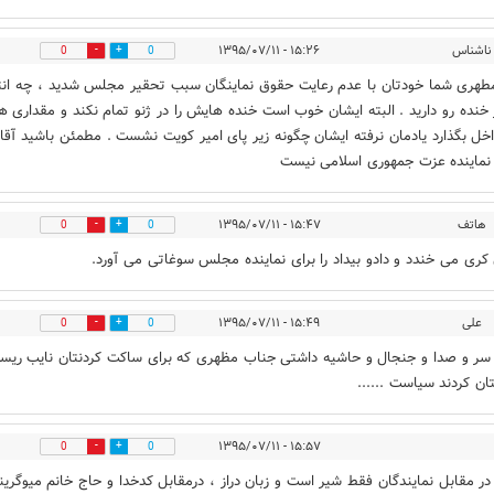
ناشناس
۱۵:۲۶ - ۱۳۹۵/۰۷/۱۱
0
0
طهری شما خودتان با عدم رعایت حقوق نماینگان سبب تحقیر مجلس شدید ، چه انت
ر خنده رو دارید . البته ایشان خوب است خنده هایش را در ژنو تمام نکند و مقداری ه
اخل بگذارد یادمان نرفته ایشان چگونه زیر پای امیر کویت نشست . مطمئن باشید آقا
ماینده عزت جمهوری اسلامی نیست
هاتف
۱۵:۴۷ - ۱۳۹۵/۰۷/۱۱
0
0
 کری می خندد و دادو بیداد را برای نماینده مجلس سوغاتی می آورد.
علی
۱۵:۴۹ - ۱۳۹۵/۰۷/۱۱
0
0
 سر و صدا و جنجال و حاشیه داشتی جناب مظهری که برای ساکت کردنتان نایب ری
ن کردند سیاست ......
۱۵:۵۷ - ۱۳۹۵/۰۷/۱۱
0
0
ر مقابل نمایندگان فقط شیر است و زبان دراز ، درمقابل کدخدا و حاج خانم میوگرین