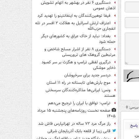
دستگیری ۶ نفر در بهشهر به اتهام تشویش
اذهان عمومی
فیفا توهین‌کنندگان به اینفانتینو را تهدید کرد
اعتراف ارتش اسرائیل به هلاکت ۲ افسر در تله
انفجاری حزب‌الله
بغداد: نباید از خاک عراق به کشورهای دیگر
حمله شود
دستگیری ۸ نفر از اشرار مسلح شاخص و
مرتبطین گروهک های تروریستی
درگیری لفظی ترامپ و هگزث بر سر کمبود
ذخایر موشکی
دردسر جدید برای سرخپوشان
موج بارش‌های تابستانه در راه ۱۱ استان
ونس: ایرانی‌ها مذاکره‌کنندگان سرسختی
هستند
ترامپ: توافق با ایران را ترجیح می‌دهم
بررسی: 0
صفحه نخست روزنامه‌های پنجشنبه ۱۵ مرداد
۱۴۰۵
راز مرگ مرد ۷۲ ساله در تهرانپارس فاش شد
پاسخ
قابی زیبا از قلعه بابک آذربایجان شرقی
ن.
ریزش پایگاه جدید ترامپ بافاصله‌گیری جوانان