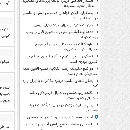
هشدار القاصی درباره توقف پروژه‌های قضایی؛
گویا ز
«معطل اعتبار نمانید»
پزشکیان: ایران خواهان گسترش تنش و ناامنی
در منطقه نیست
جزئیات جدید از میزان تردد زائران اربعین
اعتراض
ده‌ها اینفلوئنسر خارجی، تشییع قرن را چطور
گوش
روایت کردند
عارف: اقتصاد دیجیتال بدون رفع موانع
مقرراتی توسعه نمی‌یابد
تاجگردون: مهار تورم در گرو تامین غیرتورمی
میخوا
کسری بودجه است
مواضع حکیمانه رهبر انقلاب، نصب العین همه
مسئولان نظام باشد
بقائی ادعای ترامپ درباره مذاکرات با ایران را رد
کرد
بیان ظ
نگاهداری: دشمن به دنبال فرسودگی نظام
دموکرا
حکمرانی کشور است
ظرفیت
پیام تسلیت پزشکیان در پی درگذشت فرخ
سعیدی
آخرین وضعیت نبرد به روایت مهدی محمدی
راه‌اندازی سامانه جامع پایش آب و برق کشور
دم ظر