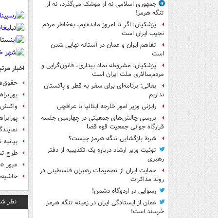
جمهوری اسلامی نه از موشک می‌گذرد، نه از
تنگه هرمز!
پزشکیان: اگر تا امروز مانده‌ایم، به‌خاطر مردم
نجیب ایران است
تفاهم ایران و عمان در آستانه نهایی شدن
است
پزشکیان: مشروطه نماد بیداری، قانون‌گرایی و
اخبار مرتب
مردم‌سالاری ملت ایران است
حقوق‌ه
بقائی: برنامه‌ای برای سفر به قطر و پاکستان
پورابر
نداریم
واکنش ظ
رایزنی وزیر امور خارجه ایتالیا با عراقچی
پورابرا
بررسی چالش‌های جمعیتی در چهارمین جلسه
قرارگاه جوانی جمعیت قوه قضا
نمایندگ
شرط بازگشایی تنگه هرمز چیست؟
بیانیه
توئیت وزیر ارشاد درباره یک تکذیبیه از دفتر
طرح تش
رهبری
عبور «ظ
حمایت ایران از تصمیمات رهبران فلسطینی در
حاشیه‌ه
روند مذاکرات
رسوایی در اردوگاه دشمن!
نظر شم
عمان از ایستادگی ایران در زمینه تنگه هرمز
خرسند است!