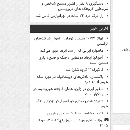
دستگیری ۸ نفر از اشرار مسلح شاخص و
مرتبطین گروهک های تروریستی
راز مرگ مرد ۷۲ ساله در تهرانپارس فاش شد
آخرین اخبار
تهاتر ۱۶۷۳ میلیارد تومان از اموال شرکت‌های
تراستی
 شود
ماهواره ایرانی که از سد ابرها عبور می‌کند
آجورلو: ایجاد دوقطبی «جنگ و صلح‌» بازی
دشمن است
کالابرگ ۳ گروه شارژ شد
پاکستان: تلاش‌های دیپلماتیک در مورد تنگه
هرمز ادامه دارد
سفیر ایران در ژاپن: همان فاجعه هیروشیما در
حال تکرار است
شنیده شدن صدای دو انفجار در نزدیکی تنگه
هرمز
تکذیب شایعه معافیت سربازان فراری
روزنامه‌های ورزشی امروز پنج‌شنبه ۱۵ مرداد
۱۴۰۵