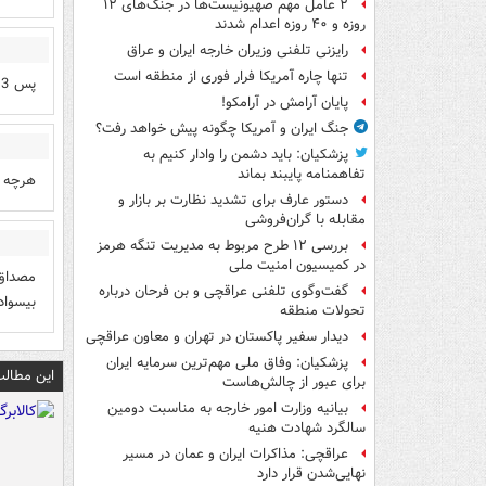
۲ عامل مهم صهیونیست‌ها در جنگ‌های ۱۲
روزه و ۴۰ روزه اعدام شدند
رایزنی تلفنی وزیران خارجه ایران و عراق
تنها چاره آمریکا فرار فوری از منطقه است
پس 3 ساله میره شیرینی خورون و برمیگرده؟؟ انصاف هم خوب چیزیه والا
پایان آرامش در آرامکو!
جنگ ایران و آمریکا چگونه پیش خواهد رفت؟
پزشکیان: باید دشمن را وادار کنیم به
تفاهم‎نامه پایبند بماند
هرچه ف
دستور عارف برای تشدید نظارت بر بازار و
مقابله با گران‌فروشی
بررسی ۱۲ طرح مربوط به مدیریت تنگه هرمز
در کمیسیون امنیت ملی
مصداق 
گفت‌وگوی تلفنی عراقچی و بن فرحان درباره
بیسواد
تحولات منطقه
دیدار سفیر پاکستان در تهران و معاون عراقچی
پزشکیان: وفاق ملی مهم‌ترین سرمایه ایران
این مطالب
برای عبور از چالش‌هاست
بیانیه وزارت امور خارجه به مناسبت دومین
سالگرد شهادت هنیه
عراقچی: مذاکرات ایران و عمان در مسیر
نهایی‌شدن قرار دارد