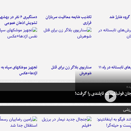
تکذیب شایعه معافیت سربازان
دستگیری ۶ نفر در به
فراری
تشویش اذهان عمومی
موج بارش‌های تابستانه در راه ۱۱
سناریوی بلاگر زن برای قتل
تجهیز موشکهای سپاه به 
شوهرش
اژدها+عکس
ده
ان فوتبالیست تایلندی را گرفت!
رزشی