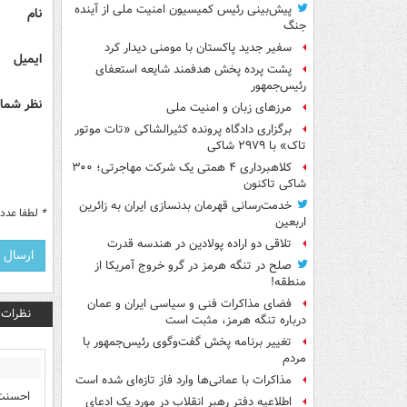
پیش‌بینی رئیس کمیسیون امنیت ملی از آینده
نام
جنگ
سفیر جدید پاکستان با مومنی دیدار کرد
ایمیل
پشت پرده پخش هدفمند شایعه استعفای
رئیس‌جمهور
نظر شما 
مرزهای زبان و امنیت ملی
برگزاری دادگاه پرونده کثیرالشاکی «تات موتور
تاک» با ۲۹۷۹ شاکی
کلاهبرداری ۴ همتی یک شرکت مهاجرتی؛ ۳۰۰
شاکی تاکنون
خدمت‌رسانی قهرمان بدنسازی ایران به زائرین
*
لطفا عدد م
اربعین
تلاقی دو اراده پولادین در هندسه قدرت
صلح در تنگه هرمز در گرو خروج آمریکا از
منطقه!
فضای مذاکرات فنی و سیاسی ایران و عمان
نظرات
درباره تنگه هرمز، مثبت است
تغییر برنامه پخش گفت‌وگوی رئیس‌جمهور با
مردم
مذاکرات با عمانی‌ها وارد فاز تازه‌ای شده است
احسنت 
اطلاعیه دفتر رهبر انقلاب در مورد یک ادعای