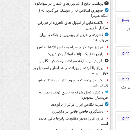
برداشت برنج از شالیزارهای شمال در سوادکوه
جمهوری اسلامی نه از موشک می‌گذرد، نه از
تنگه هرمز!
پاسخ
ناگفته‌هایی از آمپول های لاغری؛ از عوارض
مرگبار تا زیبایی
ر
کشورهای عربی از رویارویی و جنگ با ایران
می‌ترسند!
تجهیز موشکهای سپاه به نفس اژدها+عکس
پاسخ
پایان تلخ یک نزاع خانوادگی در دورود
افزایش بی‌سابقه سرقت سوخت در انگلیس
پرواز بالگردها و پهپادهای شناسایی اسرائیل بر
فراز سوریه
پاسخ
یک صهیونیست به جرم اعتراض به نتانیاهو
زندانی شد
ر یک
واکنش کمال شرف به پاسخ کوبنده یمن به
عربستان سعودی
قدرت نظامی ایران فراتر از برآوردها
دستگیری قاضی قلابی در مازندران
پاسخ
فارن افرز: محور مقاومت پابرجا باقی مانده
است