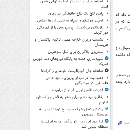
تفاهم ایران و عمان در آستانه نهایی شدن
است
پایان تلخ یک نزاع خانوادگی در دورود
م داد که
تجهیز موشکهای سپاه به نفس اژدها+عکس
ت که در
بازیکنان بی‌کیفیت، پرسپولیس را از قهرمانی
‌کنیم و
دور کردند
نشست وزیران خارجه مصر، ترکیه، پاکستان و
عربستان
وال نیز
سناریوی بلاگر زن برای قتل شوهرش
که داشته
شبیه‌سازی حمله به پایگاه نیروهای دلتا فورس
آمریکا
صاعقه جان فوتبالیست تایلندی را گرفت!
 بنده را
عصبانیت ترامپ از پیروزی نامزد حامی
رد بنده
فلسطین در میشیگان
قدرت نظامی ایران فراتر از برآوردها
بقائی: برنامه‌ای برای سفر به قطر و پاکستان
نداریم
واکنش کمال شرف به پاسخ کوبنده یمن به
عربستان سعودی
قرار بود ایران به زانو درآید، اما به ابرقدرت
منطقه تبدیل شد!