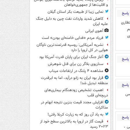
و اقلیت‌ها از جمهوری‌خواهان
نمایی زیبا از طبیعت بکر استان گیلان
پاسخ
کاهش شدید واردات نفت چین به دلیل جنگ
ظاری
علیه ایران
م
آهوی ایرانی
ی
فریاد مردم «فدایی خامنه‌ای بودن» است
نشریه آمریکایی: روسیه قدرتمندترین ناوگان
هوایی در کل اروپا را دارد
آغاز جنگ ایران برای پایان قدرت آمریکا بود
پاسخ
سناریوی بلاگر زن برای قتل شوهرش
مشاهده ۴ پلنگ در ارتفاعات میناب
قرار بود ایران به زانو درآید، اما به ابرقدرت
منطقه تبدیل شد!
پاسخ
اهمیت تشخیص زودهنگام بیماری‌های
سس
دریچه‌ای قلب
افزایش مجدد قیمت بنزین نتیجه ابهام در
مذاکرات
به یاد آن روز که به زیارت کربلا رفتی!
پاسخ
قیمت گاز در اروپا به بالاترین سطح خود از
ی ،
۲۰۲۳ رسید