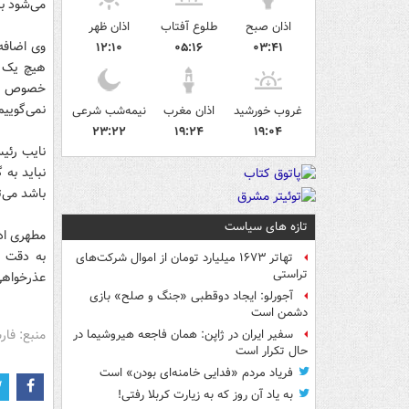
می‌شود بن
اذان صبح
طلوع آفتاب
اذان ظهر
وی اضافه 
۱۲:۱۰
۰۵:۱۶
۰۳:۴۱
هیچ یک ا
خصوص همه
نمی‌گویی
غروب خورشید
اذان مغرب
نیمه‌شب شرعی
۲۳:۲۲
۱۹:۲۴
۱۹:۰۴
نایب رئی
نباید به 
باشد می‌ت
تازه های سیاست
مطهری ادا
به دقت گ
تهاتر ۱۶۷۳ میلیارد تومان از اموال شرکت‌های
تراستی
عذرخواهی
آجورلو: ایجاد دوقطبی «جنگ و صلح‌» بازی
دشمن است
منبع: فا
سفیر ایران در ژاپن: همان فاجعه هیروشیما در
حال تکرار است
فریاد مردم «فدایی خامنه‌ای بودن» است
به یاد آن روز که به زیارت کربلا رفتی!