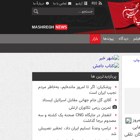
RSS
آرشیو
تماس با ما
دربارهٔ ما
MASHREGH
NEWS
یلم
دیدگاه
پیوندها
بازار
چاپ
پربازدیدترین ها
پزشکیان: اگر تا امروز مانده‌ایم، به‌خاطر مردم
نجیب ایران است
آقای گل جام جهانی مقابل اسرائیل ایستاد
تمرین رزمی تکاوران ارتش
انفجار در جایگاه CNG صحنه یک کشته و سه
روز
مصدوم برجا گذاشت
ایی
ترامپ وعدۀ تسلیم ایران داد، تحقیر نصیبش
ان تلقی
شد