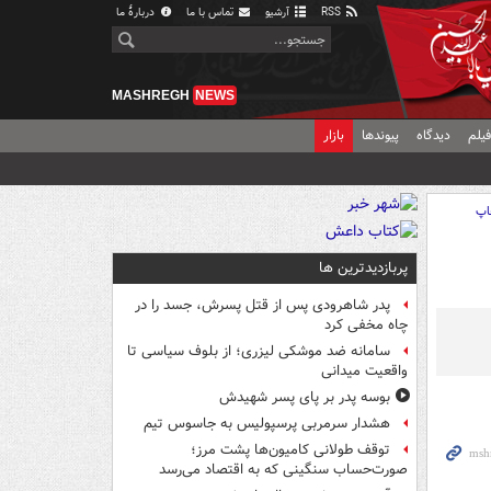
RSS
آرشیو
تماس با ما
دربارهٔ ما
MASHREGH
NEWS
یلم
دیدگاه
پیوندها
بازار
اپ
پربازدیدترین ها
پدر شاهرودی پس از قتل پسرش، جسد را در
چاه مخفی کرد
سامانه ضد موشکی لیزری؛ از بلوف سیاسی تا
واقعیت میدانی
بوسه‌ پدر بر پای پسر شهیدش
هشدار سرمربی پرسپولیس به جاسوس تیم
توقف طولانی کامیون‌ها پشت مرز؛
صورت‌حساب سنگینی که به اقتصاد می‌رسد