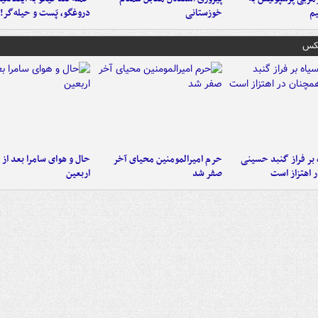
م
خوزستانی
دروغگو، پَست‌ و حیله‌گر!
عکس
 بر فراز گنبد حسینی
حرم امیرالمومنین محیای آخر
حال و هوای سامرا بعد از ا
 اهتزاز است
صفر شد
اربعین