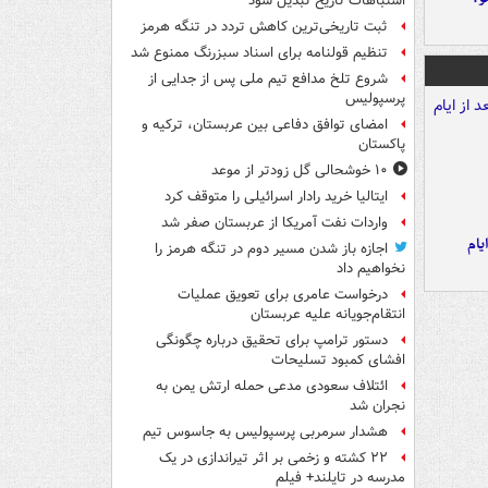
اشتباهات تاریخ تبدیل شود
ثبت تاریخی‌ترین کاهش تردد در تنگه هرمز
تنظیم قولنامه برای اسناد سبزرنگ ممنوع شد
شروع تلخ مدافع تیم ملی پس از جدایی از
پرسپولیس
امضای توافق دفاعی بین عربستان، ترکیه و
پاکستان
۱۰ خوشحالی گل زودتر از موعد
ایتالیا خرید رادار اسرائیلی را متوقف کرد
واردات نفت آمریکا از عربستان صفر شد
یام
اجازه باز شدن مسیر دوم در تنگه هرمز را
نخواهیم داد
درخواست عامری برای تعویق عملیات
انتقام‌جویانه علیه عربستان
دستور ترامپ برای تحقیق درباره چگونگی
افشای کمبود تسلیحات
ائتلاف سعودی مدعی حمله ارتش یمن به
نجران شد
هشدار سرمربی پرسپولیس به جاسوس تیم
۲۲ کشته و زخمی بر اثر تیراندازی در یک
مدرسه در تایلند+ فیلم