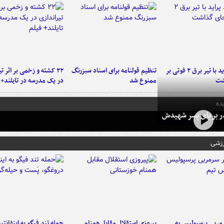
برخورد پراید با تیر برق ۲ فوتی بر
تنظیم قولنامه برای اسناد سبزرنگ
۲۲ کشته و زخمی بر اثر ت
شت
ممنوع شد
در یک مدرسه در تایلند+ 
ده
در بر پای پسر شهیدش
رزشی
ربی پرسپولیس به
پیروزی استقلال مقابل همنام
حمله تند فیگو به اینفانتین