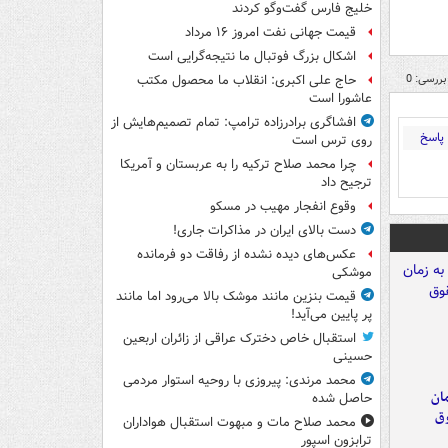
خلیج فارس گفت‌وگو کردند
قیمت جهانی نفت امروز ۱۶ مرداد
اشکال بزرگ فوتبال ما نتیجه‌گرایی است
بررسی: 0
حاج علی اکبری: انقلاب ما محصول مکتب
عاشورا است
افشاگری برادرزاده ترامپ: تمام تصمیم‌هایش از
پاسخ
روی ترس است
چرا محمد صلاح ترکیه را به عربستان و آمریکا
ترجیح داد
وقوع انفجار مهیب در مسکو
دست بالای ایران در مذاکرات جاری!
عکس‌های دیده نشده از رفاقت دو فرمانده‌
موشکی
قیمت بنزین مانند موشک بالا می‌رود اما مانند
پر پایین می‌آید!
استقبال خاص دخترک عراقی از زائران اربعین
حسینی
محمد مرندی: پیروزی با روحیه استوار مردمی
مان
حاصل شده
وق
محمد صلاح مات و مبهوت استقبال هواداران
ترابزون اسپور