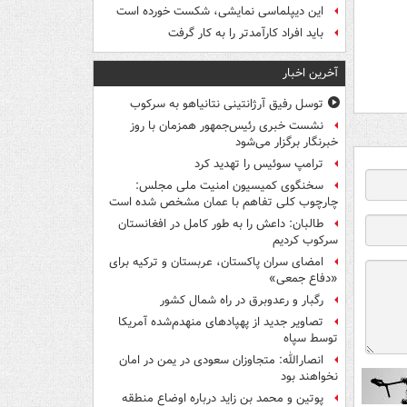
این دیپلماسی نمایشی، شکست خورده است
باید افراد کارآمدتر را به کار گرفت
آخرین اخبار
توسل رفیق آرژانتینی نتانیاهو به سرکوب
نشست خبری رئیس‌جمهور همزمان با روز
خبرنگار برگزار می‌شود
ترامپ سوئیس را تهدید کرد
سخنگوی کمیسیون امنیت ملی مجلس:
چارچوب کلی تفاهم با عمان مشخص شده است
طالبان: داعش را به طور کامل در افغانستان
سرکوب کردیم
امضای سران پاکستان، عربستان و ترکیه برای
«دفاع جمعی»
رگبار و رعدوبرق در راه شمال کشور
تصاویر جدید از پهپادهای منهدم‌شده آمریکا
توسط سپاه
انصارالله: متجاوزان سعودی در یمن در امان
نخواهند بود
پوتین و محمد بن زاید درباره اوضاع منطقه