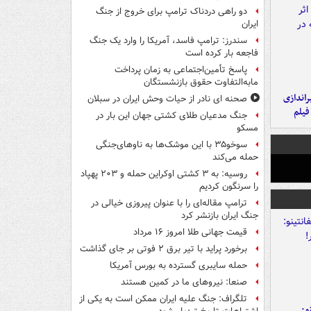
دو راهی دردناک ترامپ برای خروج از جنگ
ایران
سندرز: ترامپ فاسد، آمریکا را وارد یک جنگ
فاجعه بار کرده است
پاسخ تأمین‌اجتماعی به زمان پرداخت
مابه‌التفاوت حقوق بازنشستگان
یراندازی
صحنه ای نادر از حیات وحش ایران در سبلان
فیلم
جنگ مدعیان طلای کشتی جهان این بار در
مسکو
سوخو۳۵ با این موشک‌ها به ناوهای‌جنگی
حمله می‌کند
روسیه: به ۳ کشتی اوکراین حمله و ۲۰۳ پهپاد
را سرنگون کردیم
ترامپ مقاله‌ای را با عنوان پیروزی خیالی در
جنگ ایران بازنشر کرد
قیمت جهانی طلا امروز ۱۶ مرداد
برخورد پراید با تیر برق ۲ فوتی بر جای گذاشت
حمله سایبری گسترده به بورس آمریکا
صنعا: نیروهای ما در کمین‌ هستند
تلگراف: جنگ علیه ایران ممکن است به یکی از
و: