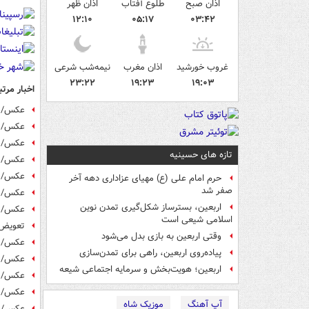
اذان صبح
طلوع آفتاب
اذان ظهر
۱۲:۱۰
۰۵:۱۷
۰۳:۴۲
غروب خورشید
اذان مغرب
نیمه‌شب شرعی
۲۳:۲۲
۱۹:۲۳
۱۹:۰۳
اخبار مرتب
عکس/ اس
عکس/ ا
عکس/ ا
تازه های حسینیه
عکس/ ش
عکس/ آ
حرم امام علی (ع) مهیای عزاداری دهه آخر
صفر شد
عکس/ آ
اربعین، بسترساز شکل‌گیری تمدن نوین
عکس/ آغ
اسلامی شیعی است
تعویض پرچم‎گنبد حرم‎امام‎
وقتی اربعین به بازی بدل می‌شود
عکس/ ش
پیاده‌روی اربعین، راهی برای تمدن‌سازی
عکس/ خ
اربعین؛ هویت‌بخش و سرمایه اجتماعی شیعه
عکس/ م
عکس/ ب
آپ آهنگ
موزیک شاه
عکس/ س