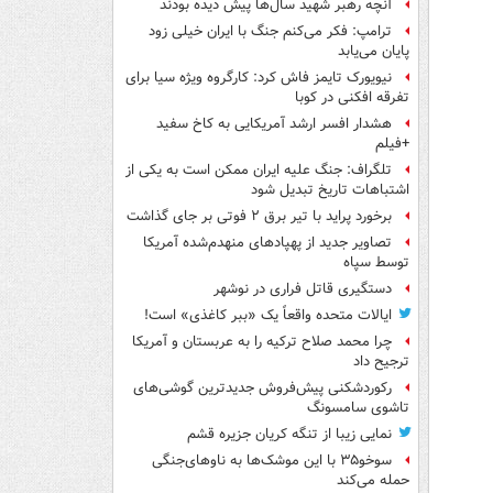
آنچه رهبر شهید سال‌ها پیش دیده بودند
ترامپ: فکر می‌کنم جنگ با ایران خیلی زود
پایان می‌یابد
نیویورک تایمز فاش کرد: کارگروه ویژه سیا برای
تفرقه افکنی در کوبا
هشدار افسر ارشد آمریکایی به کاخ سفید
+فیلم
تلگراف: جنگ علیه ایران ممکن است به یکی از
اشتباهات تاریخ تبدیل شود
برخورد پراید با تیر برق ۲ فوتی بر جای گذاشت
تصاویر جدید از پهپادهای منهدم‌شده آمریکا
توسط سپاه
دستگیری قاتل فراری در نوشهر
ایالات متحده واقعاً یک «ببر کاغذی» است!
چرا محمد صلاح ترکیه را به عربستان و آمریکا
ترجیح داد
رکوردشکنی پیش‌فروش جدیدترین گوشی‌های
تاشوی سامسونگ
نمایی زیبا از تنگه کریان جزیره قشم
سوخو۳۵ با این موشک‌ها به ناوهای‌جنگی
حمله می‌کند