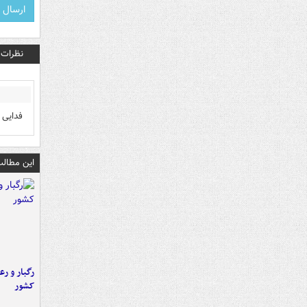
نظرات
فدایی
این مطالب
رگبار و رع
کشور