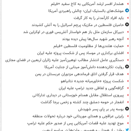
هشدار افسر ارشد آمریکایی به کاخ سفید +فیلم
موشک‌های بالستیک ایران؛ چالش راهبردی آمریکا
باید افراد کارآمدتر را به کار گرفت
حامیان فلسطین در مکزیک پرچم اسرائیل را به آتش کشیدند
دبیرکل سازمان ملل باز هم خواستار آتش‌بس فوری در اوکراین شد
آنچه رهبر شهید سال‌ها پیش دیده بودند
حمایت هلندی‌ها از مظلومیت فلسطین +فیلم
افشای برکناری در موساد پس از شکست پروژه علیه ایران
دستگیری عامل انتشار مطالب توهین‌آمیز علیه زائران اربعین در فضای مجازی
روایت تکان‌دهنده دانش‌آموز مینابی از جنایت آمریکا
هدف قرار گرفتن اتاق‌ فرماندهی مزدوران عربستان در یمن
شکست پروژه «خاورمیانه جدید» نتانیاهو
گزافه‌گویی و لفاظی جدید ترامپ علیه ایران
پیروزی استقلال مقابل همنام خوزستانی در دیداری تدارکاتی
انفجار در حومه دمشق چند کشته و زخمی برجا گذاشت
بوسه‌ پدر بر پای پسر شهیدش
رایزنی عراقچی و همتای موریتانی خود درباره تحولات منطقه
موج تهدید علیه قضات آمریکایی پس از صدور حکم علیه ترامپ
روایتی از همدلی و همسویی ملت‌ها در مراسم اربعین