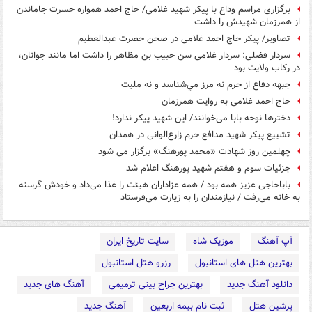
برگزاری مراسم وداع با پیکر شهید غلامی/ حاج احمد همواره حسرت جاماندن
از همرزمان شهیدش را داشت
تصاویر/ پیکر حاج احمد غلامی در صحن حضرت عبدالعظیم
سردار فضلی: سردار غلامی سن حبیب بن مظاهر را داشت اما مانند جوانان،
در رکاب ولایت بود
جبهه دفاع از حرم نه مرز مي‌شناسد و نه مليت
حاج احمد غلامی به روایت همرزمان
دخترها نوحه بابا می‌خوانند/ این شهید پیکر ندارد!
تشییع پیکر شهید مدافع حرم زارع‌الوانی در همدان
چهلمین روز شهادت «محمد پورهنگ» برگزار می شود
جزئیات سوم و هفتم شهید پورهنگ اعلام شد
باباحاجی عزیز همه بود / همه عزاداران هیئت را غذا می‌داد و خودش گرسنه
به خانه می‌رفت / نیازمندان را به زیارت می‌فرستاد
آپ آهنگ
موزیک شاه
سایت تاریخ ایران
بهترین هتل های استانبول
رزرو هتل استانبول
دانلود آهنگ جدید
بهترین جراح بینی ترمیمی
آهنگ های جدید
پرشین هتل
ثبت نام بیمه اربعین
آهنگ جدید