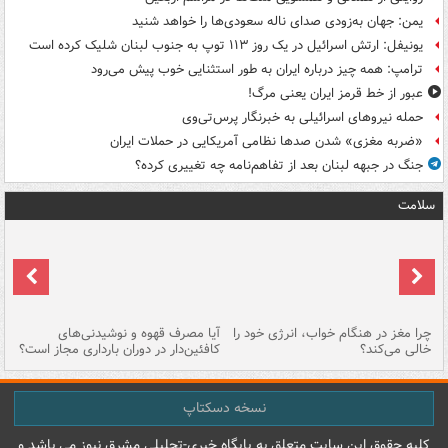
یمن: جهان به‌زودی صدای ناله سعودی‌ها را خواهد شنید
یونیفل: ارتش اسرائیل در یک روز ۱۱۳ توپ به جنوب لبنان شلیک کرده است
ترامپ: همه چیز درباره ایران به طور استثنایی خوب پیش می‌رود
عبور از خط قرمز ایران یعنی مرگ!
حمله نیروهای اسرائیلی به خبرنگار پرس‌تی‌وی
«ضربه مغزی» شدن صدها نظامی آمریکایی در حملات ایران
جنگ در جبهه لبنان بعد از تفاهم‌نامه چه تغییری کرده؟
سلامت
ت
چرا مغز در هنگام خواب، انرژی خود را
آیا مصرف قهوه و نوشیدنی‌های
چر
خالی می‌کند؟
کافئین‌دار در دوران بارداری مجاز است؟
می
نسخه دسکتاپ
کليه حقوق اين سايت متعلق به پایگاه خبري-تحليلي مشرق نيوز می باشد و