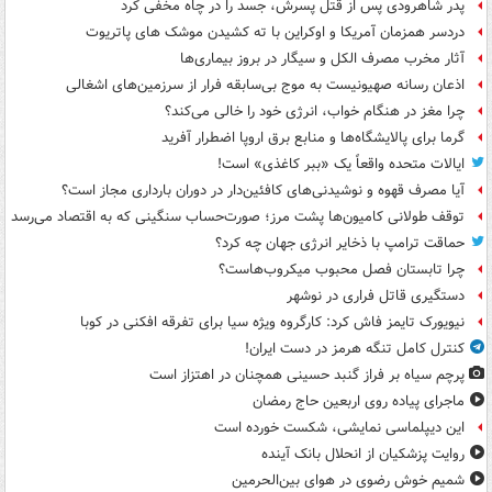
پدر شاهرودی پس از قتل پسرش، جسد را در چاه مخفی کرد
دردسر همزمان آمریکا و اوکراین با ته کشیدن موشک های پاتریوت
آثار مخرب مصرف الکل و سیگار در بروز بیماری‌ها
اذعان رسانه صهیونیست به موج بی‌سابقه فرار از سرزمین‌های اشغالی
چرا مغز در هنگام خواب، انرژی خود را خالی می‌کند؟
گرما برای پالایشگاه‌ها و منابع برق اروپا اضطرار آفرید
ایالات متحده واقعاً یک «ببر کاغذی» است!
آیا مصرف قهوه و نوشیدنی‌های کافئین‌دار در دوران بارداری مجاز است؟
توقف طولانی کامیون‌ها پشت مرز؛ صورت‌حساب سنگینی که به اقتصاد می‌رسد
حماقت ترامپ با ذخایر انرژی جهان چه کرد؟
چرا تابستان فصل محبوب میکروب‌هاست؟
دستگیری قاتل فراری در نوشهر
نیویورک تایمز فاش کرد: کارگروه ویژه سیا برای تفرقه افکنی در کوبا
کنترل کامل تنگه هرمز در دست ایران!
پرچم سیاه بر فراز گنبد حسینی همچنان در اهتزاز است
ماجرای پیاده روی اربعین حاج رمضان
این دیپلماسی نمایشی، شکست خورده است
روایت پزشکیان از انحلال بانک آینده
شمیم خوش رضوی در هوای بین‌الحرمین