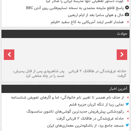
کویت دستور تعطیلی تنها مدرسه ایرانی را صادر کرد
پاسخ قاطع ملیحه محمدی به نسخه تسلیم‌طلبی روی آنتن BBC
حال و هوای سامرا بعد از ایام اربعین
هشدار افسر ارشد آمریکایی به کاخ سفید +فیلم
حوادث
شته
حادثه غرق‌شدگی در طاقانک ۲ قربانی
پدر شاهرودی پس از قتل پسرش،
دس
گرفت
جسد را در چاه مخفی کرد
آخرین اخبار
از حذف نام همسر تا تغییر نام خانوادگی؛ اما و اگرهای تعویض شناسنامه
نمایی زیبا از تنگه کریان جزیره قشم
رکوردشکنی پیش‌فروش جدیدترین گوشی‌های تاشوی سامسونگ
حادثه غرق‌شدگی در طاقانک ۲ قربانی گرفت
مسجد جامع یزد، از باشکوه‌ترین معماری‌های ایران