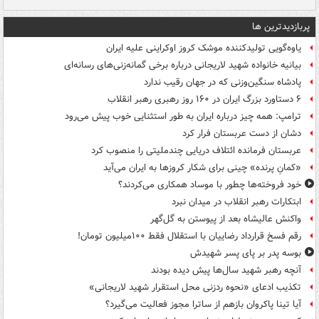
پربازدیدترین ها
یاوه‌گویی تولیدکننده موشک کروز اوکراینی علیه ایران
بیانیه خانواده شهید لاریجانی درباره برخی گمانه‌زنی‌های رسانه‌ای
پادشاه سنگین‌وزنی که در جهان رقیب ندارد
۶ دستاورد بزرگ ایران در ۱۶۰ روز رهبری رهبر انقلاب
ترامپ: همه چیز درباره ایران به طور استثنایی خوب پیش می‌رود
دشان از دست عربستان فرار کرد
عربستان فرمانده ائتلاف دریایی چندملیتی را منصوب کرد
«کمانِ پرنده» چینی برای شکار کروزها به ایران می‌آید
خود فروخته‌ها چطور با موساد همکاری می‌کردند؟
ابتکارات رهبر انقلاب در میدان نبرد
واکنش عالیشاه بعد از پیوستن به گل‌گهر
رقم فسخ قرارداد رضاییان با استقلال فقط ۱۰۰میلیون تومان!
بوسه‌ پدر بر پای پسر شهیدش
آنچه رهبر شهید سال‌ها پیش دیده بودند
تکذیب ادعای «نحوه ردزنی محل استقرار شهید لاریجانی»
آیا تینا پاکروان بازهم از ساترا مجوز فعالیت می‌گیرد؟