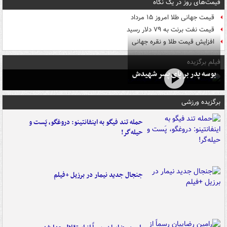
قیمت‌های روز در یک نگاه
قیمت جهانی طلا امروز ۱۵ مرداد
قیمت نفت برنت به ۷۹ دلار رسید
افزایش قیمت طلا و نقره جهانی
فیلم برگزیده
بوسه‌ پدر بر پای پسر شهیدش
برگزیده ورزشی
حمله تند فیگو به اینفانتینو: دروغگو، پَست‌ و
حیله‌گر!
جنجال جدید نیمار در برزیل +فیلم