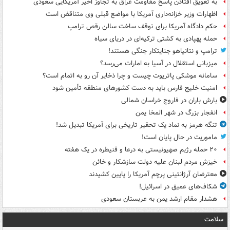
به تعویق افتادن پاسخ مقاومت عراق به تجاوز اخیر آمریکایی سعودی
اظهارات وزیر خزانه‌داری آمریکا با مواضع قبلی وی متناقض است
حکم دادگاه آمریکا برای توقف ساخت سالن رقص ترامپ
حمله پهپادی به کشتی ترکیه‌ای در دریای سیاه
ترامپ و نتانیاهو جنایتکار جنگی هستند!
میزبانی استقلال در آسیا به امارات می‌رسد؟
سامانه موشکی پاتریوت چیست و چرا ذخایر آن رو به اتمام است؟
امنیت خلیج فارس باید به دست کشورهای منطقه تأمین شود
بارش باران در فاروج خراسان شمالی
انفجار بزرگ در شهر المخا یمن
تنگه هرمز به نماد یک تحقیر تاریخی برای آمریکا تبدیل شد!
ماموریت در حال پایان است!
۲۰ حمله رژیم صهیونیستی به درعا و قنیطره در یک هفته
خیزش مردم لبنان علیه دولت سازشکار و خائن
معترضان آرژانتینی پرچم آمریکا را پایین کشیدند
شکاف‌های عمیق در اسرائیل!
هشدار مقام ارشد یمن به عربستان سعودی
سلامت