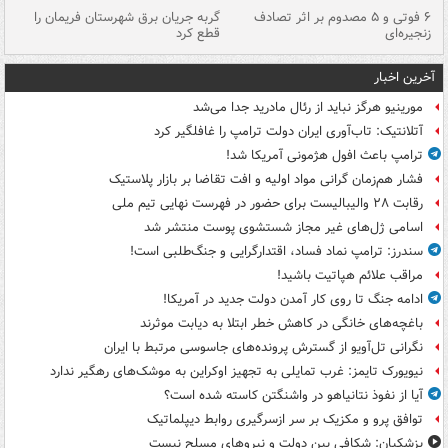
۶ فوتی و ۵ مصدوم بر اثر تصادف
گربه جریان برق شهرستان فریمان را
رگ
زنجیره‌ای
قطع کرد
آخرین اخبار
مورینیو هرگز نباید از رئال مادرید جدا می‌شد
آتلانتیک: تاب‌آوری ایران دولت ترامپ را غافلگیر کرد
ترامپ باعث افول هژمونی آمریکا شد!
فشار هم‌زمان گرانی مواد اولیه و افت تقاضا بر بازار پلاستیک
رقابت ۲۸ والیبالیست برای حضور در فهرست نهایی تیم ملی
اسامی ژل‌های غیر مجاز شستشوی پوست منتشر شد
سندرز: ترامپ نماد فساد، اقتدارگرایی و جنگ‌طلبی است!
مراقب علائم هپاتیت باشید!
ادامه جنگ تا روی کار آمدن دولت جدید در آمریکا!
باغچه‌های خانگی در کاهش خطر ابتلا به دیابت موثرند
نگرانی تل‌آویو از گسترش پرونده‌های جاسوسی مرتبط با ایران
نیویورک تایمز: غرب تمایلی به تجهیز اوکراین به موشک‌های رهگیر ندارد
آیا از نفوذ نتانیاهو در واشنگتن کاسته شده است؟
توافق پرو و مکزیک بر سر ازسرگیری روابط دیپلماتیک
پزشکیان: شکافی بین دولت و نیروهای مسلح نیست