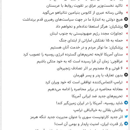
تاکید نخست‌وزیر عراق بر تقویت روابط با عربستان
وقتی رسانه عبری از کابوس بنیامین نتانیاهو می‌گوید
هیچ دولتی به اندازۀ ما در جهت سیاست‌های رهبری قدم برنداشت
پزشکیان: هرگز استعفا نداده‌ام و نخواهم داد
تجاوزات مجدد رژیم صهیونیستی به جنوب لبنان
حمله به ۱۵ نفتکش‌ اماراتی از ابتدای جنگ
پزشکیان: ما نوکر مردم و در خدمت آنان هستیم
سنای آمریکا لایحه تحریم‌های گسترده انرژی روسیه را تصویب کرد
عراقچی: زمان آن فرا رسیده است که به خود متکی باشیم
۶ فوتی و ۵ مصدوم بر اثر تصادف زنجیره‌ای
بدون تعارف با پدر و پسر قهرمان
ترامپ التماس‌کننده توافقی است که خود ویران کرد
معادله محاصره در برابر محاصره را ادامه می‌دهیم
تحریم‌های جدید ضد ایرانی آمریکا
شاید روسیه، آمریکا را در ایران زمین‌گیر کند!
واکنش بقائی به خیالبافی ترامپ
اثر جدید کارتونیست سوری با عنوان مدیریت جدید تنگه هرمز
راز قدرت ایران، امنیت پایدار و بومی آن است!