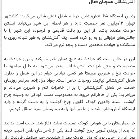
آتش‌نشانان همچنان فعال
رئیس ایستگاه ۶۵ آتش‌نشانی درباره شغل آتش‌نشانی می‌گوید: کلانشهر
تهران ۱۲میلیون نفر جمعیت دارد و هر لحظه این شهر می‌تواند آبستن
حوادث متعدد باشد. از این رو بافت قدیمی و فرسوده این شهر را با
چالش‌های فراوانی رو به رو کرده است. یک آتش‌نشان به طور شبانه روزی با
مشکلات و حوادث متعددی دست و پنجه نرم می‌کند.
این در حالی است که حوادث به هیچ عنوان خبر نمی‌کند و بروز حوادث به
مصدومیت و حتی شهادت آتش‌نشانان منجر می‌شود. به دلیل مواجهه با
حوادث تلخ و شیرین طبیعتا هر کسی توانایی دوام در این شغل را ندارد.
شغل آتش‌نشانی نیازمند روحیات خاص است. جواد مرادزاده، سراسر روزهای
خدمت در شغل آتش‌نشانی را پر از خاطرات تلخ و شیرین می‌داند و
می‌افزاید: یکی از خاطراتم مربوط به مصدومیت دست کودکی به وسیله چرخ
گوشت است. والدین کودک گلویی چرخ گوشت را به دست گرفته و وارد
ایستگاه آتش‌نشانی شدند و ما نیز آنها را به بیمارستان سینا منتقل کردیم.
در بیمارستان با بی هوشی کودک عملیات نجات آغاز شد. جالب است بدانید
که بعد از بریدن گلویی چرخ گوشت فقط یکی از ناخن‌های طفل آسیب دیده
بود. این در حالی بود که مادر کودک بعد از شنیدین خبر سلامتی فرزندش از