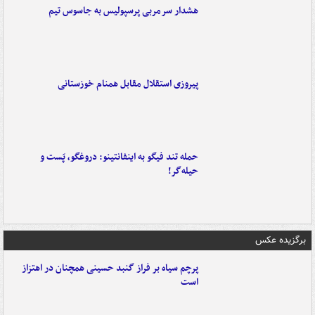
هشدار سرمربی پرسپولیس به جاسوس تیم
پیروزی استقلال مقابل همنام خوزستانی
حمله تند فیگو به اینفانتینو: دروغگو، پَست‌ و
حیله‌گر!
برگزیده عکس
پرچم سیاه بر فراز گنبد حسینی همچنان در اهتزاز
است