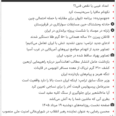
امداد غیبی یا نقص فنی!؟
نکونام مافیا را سربه‌نیست کرد
«جهنم‌دره»؛ برنامه تایوان برای مقابله با حمله احتمالی چین
حادثه وحشتناک حین مسابقات سوارکاری در قرقیزستان
زلزله در موساد با شکست پروژه براندازی در ایران
قاتلان پیرزن ۷۰ ساله همدانی با ۵۰ گرم طلا دستگیر شدند
ادعای جدید ترامپ: بدون تشدید تنش با ایران تعامل می‌کنیم!
تصاویر جدید از انهدام مواضع نیروهای آمریکایی در غرب آسیا
تصاویر پهپاد ساقط شده در جنوب ایران
بازداشت عامل انتشار مطالب اهانت‌آمیز درباره راهپیمایی اربعین
کشف ۳۱۰ گرم تریاک از معده مسافر اتوبوس در قاینات
تنگه هرمز و پیام‌های بازدارنده ایران
وزیر جنگ سابق ترامپ: اینکه ایران دست بالا را دارد واقعیت است
مدیرعامل پرسپولیس قیمت آخر را برای نساجی تعیین کرد
آیا ماءالشعیر برای جلوگیری از سنگ کلیه مفید است
بطری آبی که ماشین شما را به آتش می‌کشد
صفحه نخست روزنامه‌های دوشنبه ۱۹ مرداد ۱۴۰۵
محسن رضایی به عنوان نماینده رهبر انقلاب در شورای‌عالی امنیت ملی منصوب