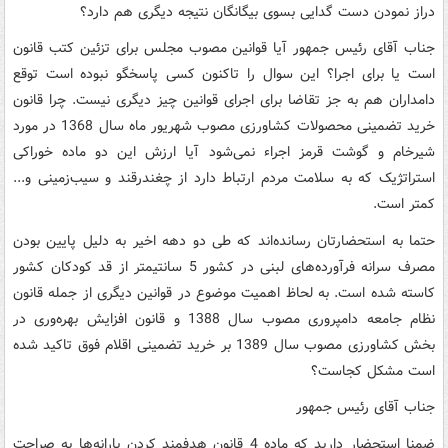
دراز نمودن دست گدایی بسوی بیگانگان نتیجه دیگری هم دارد؟
جناب آقای رئیس جمهور آیا قوانین مصوب مجلس برای تزئین کتب قانون
است یا برای اجرا؟ این سوال را تاکنون کسی پاسخگو نبوده است توقع
دامداران هم به جز تقاضا برای اجرای قوانین چیز دیگری نیست. چرا قانون
خرید تضمینی محصولات کشاورزی مصوب شهریور ماه سال 1368 در مورد
شیرخام و گوشت قرمز اجراء نمی‌شود آیا ارزش این دو ماده خوراکی
استراتژیک که به سلامت مردم ارتباط دارد از چغندرقند و سیب‌زمینی و...
کمتر است.
حتما به استحضارتان رسانده‌اند که طی دو دهه اخیر به دلیل پایین بودن
مصرف سرانه فرآورده‌های لبنی در کشور 5 سانتیمتر از قد کودکان کشور
کاسته شده است. به لحاظ اهمیت موضوع در قوانین دیگری از جمله قانون
نظام جامعه دامپروری مصوب سال 1388 و قانون افزایش بهره‌وری در
بخش کشاورزی مصوب سال 1389 بر خرید تضمینی اقلام فوق تاکید شده
است مشکل کجاست؟
جناب آقای رئیس جمهور
ضمنا استحضار دارید که ماده 4 قانون هدفمند کردن یارانه‌ها به صراحت