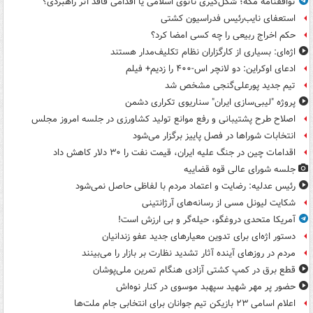
توافقنامه مکه؛ شکل‌گیری ناتوی اسلامی یا اقدامی فاقد اثر راهبردی؟
استعفای نایب‌رئیس فدراسیون کشتی
حکم اخراج ربیعی را چه کسی امضا کرد؟
اژه‌ای: بسیاری از کارگزاران نظام تکلیف‌مدار هستند
ادعای اوکراین: دو لانچر اس-۴۰۰ را زدیم+ فیلم
تیم جدید پورعلی‌گنجی مشخص شد
پروژه "لیبی‌سازی ایران" سناریوی تکراری دشمن
اصلاح طرح پشتیبانی و رفع موانع تولید کشاورزی در جلسه امروز مجلس
انتخابات شوراها در فصل پاییز برگزار می‌شود
اقدامات چین در جنگ علیه ایران، قیمت نفت را ۳۰ دلار کاهش داد
جلسه شورای عالی قوه قضاییه
رئیس عدلیه: رضایت و اعتماد مردم با لفاظی حاصل نمی‌شود
شکایت لیونل مسی از رسانه‌های آرژانتینی
آمریکا متحدی دروغگو، حیله‌گر و بی ارزش است!
دستور اژه‌ای برای تدوین معیارهای جدید عفو زندانیان
مردم در روزهای آینده آثار تشدید نظارت بر بازار را می‌بینند
قطع برق در کمپ کشتی آزادی هنگام تمرین ملی‌پوشان
حضور پر مهر شهید سپهبد موسوی در کنار نوه‌اش
اعلام اسامی ۲۳ بازیکن تیم جوانان برای انتخابی جام ملت‌ها