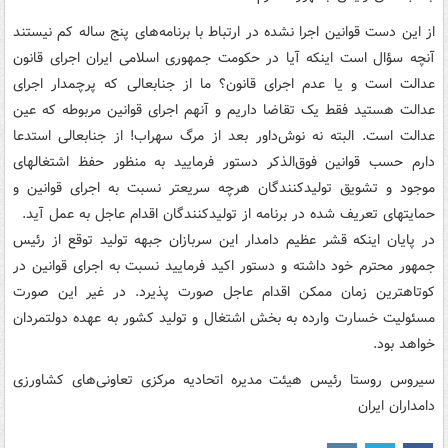
از این دست قوانین اجرا نشده در ارتباط با برنامه‌های پنج ساله کم نیستند
آنچه سؤال است اینکه آیا در حکومت جمهوری اسلامی ایران اجرای قانون
عدالت است و یا عدم اجرای قانون؟ ما از جنابعالی که پرچمدار اجرای
عدالت هستید فقط یک تقاضا داریم و آنهم اجرای قوانین مربوطه که عین
عدالت است. البته نه نوش‌داور بعد از مرگ سهراب! از جنابعالی استدعا
دارم حسب قوانین فوق‌الذکر دستور فرمایید به منظور حفظ اشتغالهای
موجود و تشویق تولیدکنندگان هرچه سریعتر نسبت به اجرای قوانین و
حمایتهای تعریف شده در برنامه از تولیدکنندگان اقدام عاجل به عمل آید.
در پایان اینکه قشر عظیم دامدار این سربازان جبهه تولید توقع از رئیس
جمهور محترم خود داشته و دستور اکید فرمایید نسبت به اجرای قوانین در
کوتاهترین زمان ممکن اقدام عاجل صورت پذیرد. در غیر این صورت
مسئولیت خسارت وارده به بخش اشتغال و تولید کشور به عهده دولتمردان
خواهد بود.
سیروس روستا رئیس هیئت مدیره اتحادیه مرکزی تعاونی‌های کشاورزی
دامداران ایران