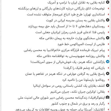
کنایه بقایی به تقابل ایران با ترامپ و آمریک
توضیحات اتاق بازرگانی درباره کارت‌های بازرگانی و ارزهای برنگشته
استانداری تهران: طرح طرد اتباع غیرمجاز متوقف نشده است
واکنش بقایی به بستن مدرسه ایرانی در کویت
روستاییان دهک‌های ۶ تا ۱۰ از امسال باید حق بیمه بپردازند
پلیس فتا: ادعای فریز شدن رمزارز ایرانیان جعلی است
واکنش سخنگوی وزارت خارجه به پیمان دفاعی مکه
طارمی از لیست المپیاکوس خط خورد
پیام تبریک فرمانده قرارگاه مرکزی خاتم‌الانبیا به محسن رضایی
واکنش روزنامه صهیونیستی به توافقنامه دفاعی مکه
بازگشایی تنگه هرمز، یک خوش‌خیالی از سوی آمریکاست!
بازیکنی که چشم فلیک را گرفت!
پاسخ بقایی به گرفتن عوارض در تنگه هرمز در تفاهم با عمان
رونالدو: بارسلونا من را ناامید کرد
کشف بقایای یک کشتی باستانی رومی در سواحل ایتالیا
بقائی: اوکراین جبران نکند، جبران می‌کنیم
اینفوگرافیک/ زندگینامه محسن رضایی دبیر شورای عالی امنیت‌ ملی
رگبار و رعد و برق در شمال و جنوب کشور
آتلانتیک: آمریکا برای حمله به عمق روسیه اطلاعات به کی‌یف می‌دهد