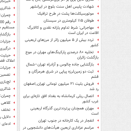
خبرنگار
شهادت پلیس اهل سنت بلوچ در ایرانشهر
شاکری: 3 هزار مدیر حقوق نجومی و نامتعارف دریاف
موتورسیکلت‌ها پشت درِ طرح ترافیک
چمران:
طوفان ۱۱۵ کیلومتری در سیستان
مستقیم هی
مهاجرانی: شرط تداوم یارانه نقدی و کالابرگ
اقامت در ایران است
بازگشایی خیابان 17شهر
تردد بیش از ۵ میلیون زائر از مرزهای اربعینی
جزئیات 
کشور
درگیری
تخلیه ۸۰ درصدی پارکینگ‌های مهران در موج
بازگشت زائران
املاک قض
بازگشایی جاده چالوس و آزادراه تهران–شمال
جزئیات
ثبت دو زمین‌لرزه پیاپی در شرق هرمزگان و
تضمین 
قشم
لج‌بازی
فروش بلیت ۲۱ میلیون تومانی تهران_اصفهان
شاکری: 
رد شد
چمران: 
اتصال ریلی کرمانشاه به بغداد افق تازه‌ای برای
غرب کشور
کلاهی ک
مهران همچنان پرترددترین گذرگاه اربعینی
تخلف 236 متری همسر عضو اصلاح طلب شورای شهر در ساختمان 2500 متری دربند +سند
است
دلایل ر
انفجار در یک کارخانه در جنوب تهران
ادعای ت
مراسم عزاداری اربعینِ هیأت‌های دانشجویی در