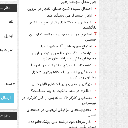
جوار محل شهادت رهبر
نظر شم
احتمال شنیده شدن صدای انفجار در قزوین
اراذل اینستاگرامی دستگیر شد
نام
۲ میلیون و ۳۰۰ هزار زائر اربعین به کشور
بازگشتند
استوری مهران غفوریان به مناسبت اربعین
ایمیل
حسینی
اجتماع خون‌خواهی آقای شهید ایران
نظر شما 
ترافیک سنگین در چالوس و تردد روان در
محورهای منتهی به پایانه‌های مرزی
کشف ۱۹۲ تن برنج احتکارشده در بندرعباس
دستگیری اعضای باند کلاهبرداری ۲ هزار
میلیاردی در تهران
بزرگترین معایب پاوربانک‌های قابل حمل
*
لطفا عدد م
«طلق» در سند مالکیت به چه معناست؟
دستگیری کارگر ۳۶ ساله پس از قتل کارفرما در
تویسرکان
محدودیت‌های ترافیکی اربعینی در جاده‌های
شمال‌
نظرات
آغاز مرحله دوم برنامه ملی پزشک‌خانواده با
دستور رئیس‌جمهور