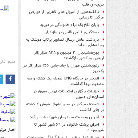
دریچه‌ای قلب
ناگفته‌هایی از آمپول های لاغری؛ از عوارض
مرگبار تا زیبایی
پایان تلخ یک نزاع خانوادگی در دورود
دستگیری قاضی قلابی در مازندران
بازداشت عامل ارسال تصاویر پرتاب موشک به
رسانه‌های معاند
پورجمشیدیان: ۲ میلیون و ۸۲۸ هزار زائر
اربعین به کشور بازگشتند
منبع: فا
رکوردشکنی مهران با جابه‌جایی ۲۶۶ هزار زائر در
یک روز
انفجار در جایگاه CNG صحنه یک کشته و سه
مصدوم برجا گذاشت
جزئیات برگزاری امتحانات نهایی معوق در
استان‌های جنوبی
تصادف مرگبار در محور اهواز–شوش ۲ کشته
بر جای گذاشت
آخرین وضعیت مصدومان شهرک شمس‌آباد
اجرای پزشک خانواده در ۶۴ شهر کشور تا
اخبار مرتب
شهریورماه
سارق کابل برق بر اثر برق‌گرفتگی جان باخت