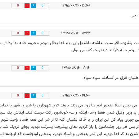
۱۶:۴۸ - ۱۳۹۵/۰۶/۱۶
0
0
 چی
۱۷:۲۳ - ۱۳۹۵/۰۶/۱۶
0
0
ست باشهدسالارنسبت نداشته باشددل این بندخدا بحال مردم محروم خانه ندا ردلش 
 مردم خانه دارکند دیددولت که نمی توان
۱۹:۱۶ - ۱۳۹۵/۰۶/۱۶
0
0
طلبان غرق در فسادند سیاه سیاه
۱۹:۴۰ - ۱۳۹۵/۰۶/۱۶
0
0
ی بینی اصلا اینجور ادم ها زور می زنند بروند توی شهرداری یا شورای شهر یا نماین
ا وزیر وکیل شدن فقط واسه اینکه واسه خودشون رانت درست کنند ایکاش یک سیل
ایی چیزی بیاد کل این ایران را با خاک یکسان کنه تا از شر این همه فساد راحت شیم
ز بس هر روز چشمامون را باز کردیم بجای پیشرفت پسرفت دیدیم بجای نزدیک شد به
شدن به کدخدا دیدیم این قدر بدبختی و فساد دیدیم بدبختی اونجاست که اینهمه فس