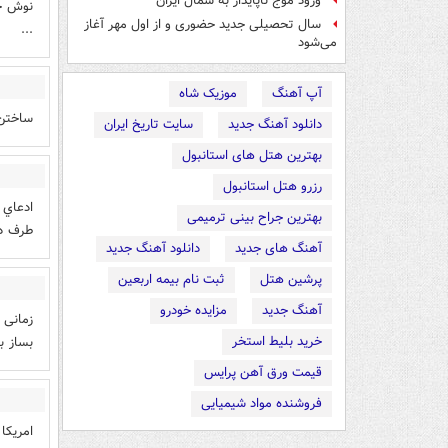
ورود موج ناپایدار به شمال ایران
نوش جو
سال تحصیلی جدید حضوری و از اول مهر آغاز
...
می‌شود
آپ آهنگ
موزیک شاه
ساختن
دانلود آهنگ جدید
سایت تاریخ ایران
بهترین هتل های استانبول
رزرو هتل استانبول
ادعاي 
بهترین جراح بینی ترمیمی
طرف دي
آهنگ های جدید
دانلود آهنگ جدید
پرشین هتل
ثبت نام بیمه اربعین
آهنگ جدید
مزایده خودرو
زمانی 
خرید بلیط استخر
بساز 
قیمت ورق آهن پرایس
فروشنده مواد شیمیایی
امریکا