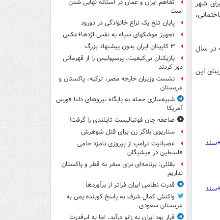
تفاهم ایران و عمان در آستانه نهایی شدن
ای شهر
است
ختمانی،
پایان تلخ یک نزاع خانوادگی در دورود
تجهیز موشکهای سپاه به نفس اژدها+عکس
۳ کاپیتان ایران بدون پیشنهاد بزرگ
که البته در سال
بازیکنان بی‌کیفیت، پرسپولیس را از قهرمانی
دور کردند
اشته که زیربنای این
نشست وزیران خارجه مصر، ترکیه، پاکستان و
عربستان
شبیه‌سازی حمله به پایگاه نیروهای دلتا فورس
آمریکا
صاعقه جان فوتبالیست تایلندی را گرفت!
سناریوی بلاگر زن برای قتل شوهرش
عصبانیت ترامپ از پیروزی نامزد حامی
فلسطین در میشیگان
بقائی: برنامه‌ای برای سفر به قطر و پاکستان
نداریم
قدرت نظامی ایران فراتر از برآوردها
واکنش کمال شرف به پاسخ کوبنده یمن به
عربستان سعودی
قرار بود ایران به زانو درآید، اما به ابرقدرت