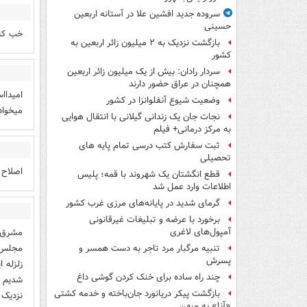
سروده جدید افشین علا در آستانه اربعین
حسینی
خب که
بازگشت نزدیک به ۲ میلیون زائر اربعین به
کشور
سردار رادان: بیش از یک میلیون زائر اربعین
همچنان در عراق حضور دارند
امیداا
وضعیت شیوع آنفلوانزا در کشور
میخواد
نجات جان یک زندانی گیلانی با انتقال هوایی
به مرکز درمانی+ فیلم
ثبت سفارش کتب درسی تمام پایه های
تحصیلی
اصلاح 
قطع انگشتان یک شهروند با قمه؛ پلیس
اطلاعات وارد عمل شد
گرمای شدید در پایانه‌های مرزی غرب کشور
برخورد با عرضه و تبلیغات غیرقانونی
مشرق م
آمپول‌های لاغری
مجلس ی
تنبیه مرگبار مرد تاجر به دست همسر و
پسرش
زلزله 
چند راه‌ ساده برای خنک کردن گوشی داغ
شدیم ا
بازگشت پیکر دریانورد جان‌باخته و خدمه کشتی
نزدیک 
«آنا» به میهن