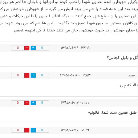
اوکیلی شهرداری امده تصاویر شهدا را نصب کرده تو اتوبانها و خیابان ها ادم هر روز ا
بینه بعد این همه فساد را هم می بینه اتیش می گیره ما از شهرداری خواهش می کن
این تصاویر را از سطح شهر جمع کنند ... دیگه لااقل قلبمون را با این حرکات و ده
ن کافران مسئول به خون شهدا نسوزونید بگذارید... این ها هم که می روند شهید م
ا خدای خودشون در خلوت خودشون حال می کنند خدایا تا کی اینهمه تحقیر
۲۳:۱۹ - ۱۳۹۵/۰۶/۱۶
0
0
گل و بلبل کجاس؟
حمید
۲۳:۵۳ - ۱۳۹۵/۰۶/۱۶
0
0
لا که چی .
۰۱:۰۰ - ۱۳۹۵/۰۶/۱۷
0
0
ه طبق همین سند شما، قانونیه
۰۱:۳۴ - ۱۳۹۵/۰۶/۱۷
0
0