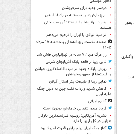
ذخایر موشکی
دردسر جدید برای سرخپوشان
موج بارش‌های تابستانه در راه ۱۱ استان
ونس: ایرانی‌ها مذاکره‌کنندگان سرسختی
 بطور
هستند
ترامپ: توافق با ایران را ترجیح می‌دهم
صفحه نخست روزنامه‌های پنجشنبه ۱۵ مرداد
۱۴۰۵
راز مرگ مرد ۷۲ ساله در تهرانپارس فاش شد
 واگذاری
قابی زیبا از قلعه بابک آذربایجان شرقی
ریزش پایگاه جدید ترامپ بافاصله‌گیری جوانان
و اقلیت‌ها از جمهوری‌خواهان
ران
نمایی زیبا از طبیعت بکر استان گیلان
کاهش شدید واردات نفت چین به دلیل جنگ
علیه ایران
آهوی ایرانی
فریاد مردم «فدایی خامنه‌ای بودن» است
نشریه آمریکایی: روسیه قدرتمندترین ناوگان
هوایی در کل اروپا را دارد
آغاز جنگ ایران برای پایان قدرت آمریکا بود