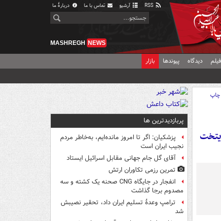
RSS
آرشیو
تماس با ما
دربارهٔ ما
MASHREGH
NEWS
یلم
دیدگاه
پیوندها
بازار
چاپ
پربازدیدترین ها
ز در پایتخت
پزشکیان: اگر تا امروز مانده‌ایم، به‌خاطر مردم
نجیب ایران است
آقای گل جام جهانی مقابل اسرائیل ایستاد
تمرین رزمی تکاوران ارتش
انفجار در جایگاه CNG صحنه یک کشته و سه
مصدوم برجا گذاشت
ترامپ وعدۀ تسلیم ایران داد، تحقیر نصیبش
شد