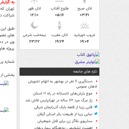
به گزار
اذان صبح
طلوع آفتاب
اذان ظهر
تهران که
۰۳:۴۱
۰۵:۱۶
۱۲:۱۰
شراکت دا
غروب خورشید
اذان مغرب
نیمه‌شب شرعی
های عضوی
۲۳:۲۲
۱۹:۲۴
۱۹:۰۴
پروژه های ساخت
شماره پر
تازه های جامعه
بخشی از 
دستگیری ۶ نفر در بهشهر به اتهام تشویش
اذهان عمومی
موج بارش‌های تابستانه در راه ۱۱ استان
راز مرگ مرد ۷۲ ساله در تهرانپارس فاش شد
قابی زیبا از قلعه بابک آذربایجان شرقی
نمایی زیبا از طبیعت بکر استان گیلان
سناریوی بلاگر زن برای قتل شوهرش
اهمیت تشخیص زودهنگام بیماری‌های