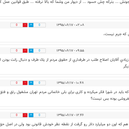
نش ... بترکه چش حسود ... از دیوار من وشما که بالا نرفته ... طبق قوانین عمل ک
۰۲:۰۸ - ۱۳۹۵/۰۶/۱۷
0
0
 که جرم نیست،
۰۹:۵۵ - ۱۳۹۵/۰۶/۱۷
0
0
زيادي آقايان اصلاح طلب در طرفداري از حقوق مردم از يك طرف و دنبال رانت بودن از
گر
۱۰:۴۸ - ۱۳۹۵/۰۶/۱۷
0
0
که باید در شورا فکر میکرده و کاری برای بلی خانمانی مردم تهران مشغول رتق و فتق 
بفروشی بوده بس نیست؟
۱۲:۴۶ - ۱۳۹۵/۰۶/۱۷
0
0
 هم که اون دو میلیارد دلار رو گرفت از نقطه نظر خودش قانونی بود ولی در اصل حق