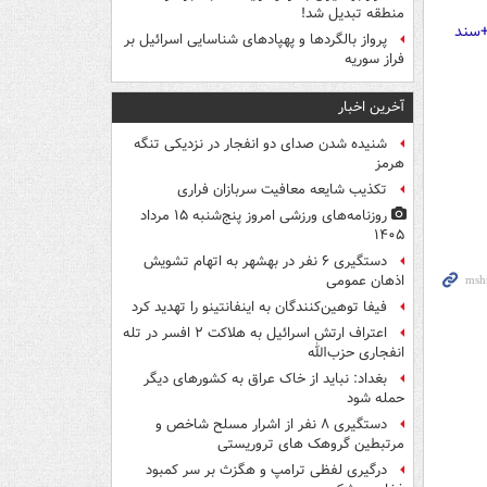
منطقه تبدیل شد!
پرواز بالگردها و پهپادهای شناسایی اسرائیل بر
فراز سوریه
آخرین اخبار
شنیده شدن صدای دو انفجار در نزدیکی تنگه
هرمز
تکذیب شایعه معافیت سربازان فراری
روزنامه‌های ورزشی امروز پنج‌شنبه ۱۵ مرداد
۱۴۰۵
دستگیری ۶ نفر در بهشهر به اتهام تشویش
اذهان عمومی
فیفا توهین‌کنندگان به اینفانتینو را تهدید کرد
اعتراف ارتش اسرائیل به هلاکت ۲ افسر در تله
انفجاری حزب‌الله
بغداد: نباید از خاک عراق به کشورهای دیگر
حمله شود
دستگیری ۸ نفر از اشرار مسلح شاخص و
مرتبطین گروهک های تروریستی
درگیری لفظی ترامپ و هگزث بر سر کمبود