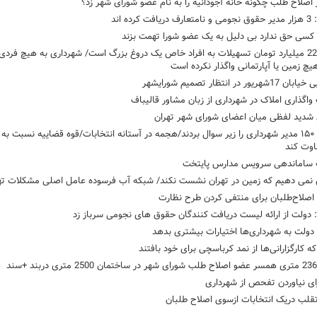
 اصلاح طلب چگونه خانه آجودانیه را به نام عضو شورای شهر زد؟
ت کرده اند
 کسی حق ندارد بی دلیل به یک عضو شورا تهمت بزند
رقم 2200 میلیارد تومان تسهیلات به افراد خاص یک دروغ بزرگ است/ شهرداری به هیچ فردی
چ زمین یا آپارتمانی واگذار نکرده است
یور در انتظار تصمیم شورای‎شهر
واگذاری املاک در شهرداری از زبان مشاور قالیباف
 شدید لفظی میان اعضای شورای شهر تهران
حیثیت ۱۵۰ مدیر شهرداری را زیر سوال بردند/هجمه در آستانه انتخابات/قوه قضاییه نسبت به
اوت کند
 ساماندهی سرویس مدارس پایتخت
نمی دهیم که زمین در تهران نشست نکند/ شبکه آب فرسوده عامل اصلی مشکلات ته
 اصلاح‌طلبان برای منتفی کردن طرح نظارت
دولت از ارائه لیست دریافت کنندگان حقوق های نجومی سرباز زد
دولت به شهرداری‌ها اختیارات بیشتری بدهد
ه کارگزارانی‌ها از نمد کرباسچی برای خود بافتند
ای نیاوردن تفحص از شهرداری
قلب دریک انتخابات ازسوی اصلاح طلبان