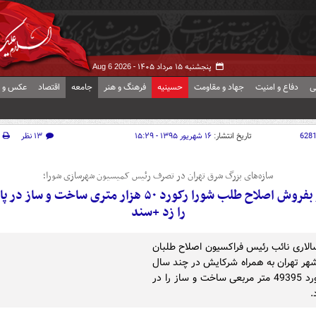
پنجشنبه ۱۵ مرداد ۱۴۰۵ -
Aug 6 2026
ی
دفاع و امنیت
جهاد و مقاومت
حسینیه
فرهنگ و هنر
جامعه
اقتصاد
عکس و ف
628
تاریخ انتشار:
۱۶ شهریور ۱۳۹۵ - ۱۵:۲۹
۱۳ نظر
سازه‌های بزرگ شرق تهران در تصرف رئیس کمیسیون شهرسازی شورا؛
بساز و بفروش اصلاح طلب شورا رکورد ۵۰ هزار متری ساخت و سا
را زد +سند
لاری نائب رئیس فراکسیون اصلاح طلبان
هر تهران به همراه شرکایش در چند سال
اخیر رکورد 49395 متر مربعی ساخت و ساز را در
.