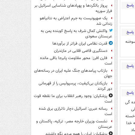
پاسخ
پرواز بالگردها و پهپادهای شناسایی اسرائیل بر
فراز سوریه
یک صهیونیست به جرم اعتراض به نتانیاهو
زندانی شد
واکنش کمال شرف به پاسخ کوبنده یمن به
پاسخ
عربستان سعودی
سوخنه
قدرت نظامی ایران فراتر از برآوردها
دستگیری قاضی قلابی در مازندران
فارن افرز: محور مقاومت پابرجا باقی مانده
است
پاسخ
بازتاب پیامدهای جنگ علیه ایران در رسانه‌های
جهان
بازیکنان بی‌کیفیت، پرسپولیس را از قهرمانی
دور کردند
پاسخ
پزشکیان: وجود رهبر انقلاب برای ما نقطه قوت
است
ده گی
رسانه عبری: اسرائیل دچار ناترازی برق شده
ی
است
 خسته
نشست وزیران خارجه مصر، ترکیه، پاکستان و
 خدا
عربستان
اد
پزشکیان: ایران را همه مردم نگه داشتند