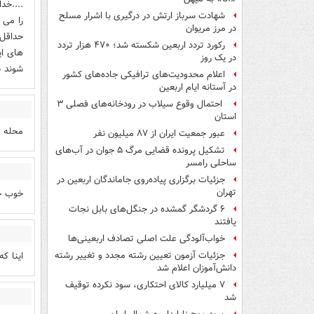
....خد
شهادت سرباز ارتش در درگیری با اشرار مسلح
را می 
در مرز مریوان
حداقل 
رکورد تردد اربعین شکسته شد؛ ۴۷۰ هزار تردد
های ای
در یک روز
شوند ب
اعلام محدودیت‌های ترافیکی جاده‌های کشور
در آستانه ایام اربعین
احتمال وقوع سیلاب در رودخانه‌های فصلی ۳
استان
محله 
عبور جمعیت ایران از ۸۷ میلیون نفر
تشکیل پرونده قضایی مرگ ۵ جوان در آب‌های
ساحلی رامسر
جزئیات برگزاری پیاده‌روی جاماندگان اربعین در
تهران
خوب حا
۶ گردشگر گمشده در جنگل‌های بابل نجات
یافتند
خواب‌آلودگی علت اصلی تصادف اربعینی‌ها
اینا ک
جزئیات آزمون تعیین رشته مجدد و تغییر رشته
دانش‌آموزان اعلام شد
۷ میلیارد کالای احتکاری، سود نکرده توقیف
شد