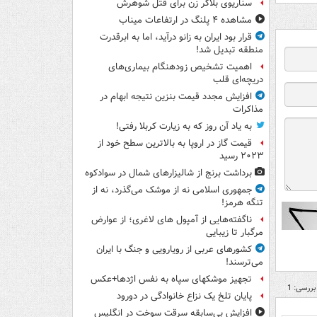
سناریوی بلاگر زن برای قتل شوهرش
مشاهده ۴ پلنگ در ارتفاعات میناب
قرار بود ایران به زانو درآید، اما به ابرقدرت
منطقه تبدیل شد!
اهمیت تشخیص زودهنگام بیماری‌های
دریچه‌ای قلب
افزایش مجدد قیمت بنزین نتیجه ابهام در
مذاکرات
به یاد آن روز که به زیارت کربلا رفتی!
قیمت گاز در اروپا به بالاترین سطح خود از
۲۰۲۳ رسید
برداشت برنج از شالیزارهای شمال در سوادکوه
جمهوری اسلامی نه از موشک می‌گذرد، نه از
تنگه هرمز!
ناگفته‌هایی از آمپول های لاغری؛ از عوارض
مرگبار تا زیبایی
کشورهای عربی از رویارویی و جنگ با ایران
می‌ترسند!
تجهیز موشکهای سپاه به نفس اژدها+عکس
بررسی: 1
پایان تلخ یک نزاع خانوادگی در دورود
افزایش بی‌سابقه سرقت سوخت در انگلیس