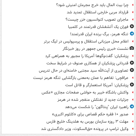
چرا بیت المال باید خرج مجرمان امنیتی شود؟
قرارداد مربی خارجی استقلال تمدید شد
ماجرای تصویب کنوانسیون خزر چیست؟
فوران یک آتشفشان قدرتمند در کلمبیا
تنگه هرمز، برگ برنده ایران قدرتمند!
اعلام محل میزبانی استقلال و پرسپولیس در لیگ برتر
نشست خبری رئیس جمهور در روز خبرنگار
پزشکیان: گفت‌وگوها آمریکا را مجبور به همراهی کرد
قدردانی پزشکیان از همکاری صنوف در شرایط سخت
تصاویری از آیت‌الله سید مجتبی خامنه‌ای در حال تدریس
عراقچی: تفاهم با عمان به‌معنی بازگشایی تنگه هرمز نیست
پزشکیان: آمریکا استعمارگر و قاتل است
واکنش باشگاه خیبر به حواشی صفحات مجازی +عکس
جزئیات جدید از نفتکش منفجر شده در هرمز
راهبرد ایران "پنتاگون" را شکست می‌دهد
صدور ۱۰ فقره حکم قصاص برای «کلثوم اکبری»
مهلت ۳ روزه سازمان بورس به هلدینگ خلیج فارس
وکیل ترامپ در پرونده حق‌السکوت، وزیر دادگستری شد