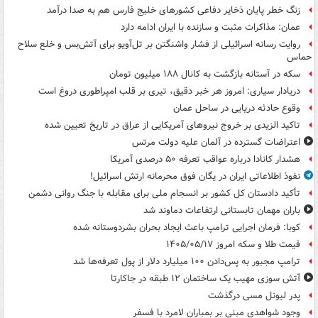
زنگ خطر پایان ذخایر دفاعی کشورهای خلیج فارس هم به صدا درآمد
عمان: مذاکرات مثبت و سازنده با ایران ادامه دارد
روایت رسانه اسرائیلی از فشار واشنگتن بر تل‌آویو برای آتش‌بس و خلع سلاح
حماس
سکه در آستانه بازگشت به کانال ۱۸۸ میلیون تومان
دریادار سیاری: امروز هر خبر دقیق، تیری بر قلب امپراطوری دروغ است
وقوع حادثه دریایی در ساحل عمان
تاکید الزیدی بر خروج نیروهای آمریکایی از عراق در تاریخ تعیین شده
اعتراضات گسترده در آلمان علیه دولت مرتس
هشدار کانادا درباره عواقب تعرفه ۵۰ درصدی آمریکا
نفوذ اطلاعاتی ایران در یگان فوق محرمانه ارتش اسرائیل!
تأکید دادستان کل کشور بر انسجام ملی برای مقابله با جنگ روانی دشمن
باران مهمان تابستانی ارتفاعات دماوند شد
کوبا: فرمان اجرایی ترامپ باعث ایجاد بحران بشردوستانه شده
قیمت طلا و سکه امروز ۱۴۰۵/۰۵/۱۷
ترامپ مجبور به پس‌دادن ۱۰۰ میلیارد دلار از پول تعرفه‌ها شد
آتش سوزی مهیب یک ساختمان ۱۲ طبقه در جاکارتا
پدر لیونل مسی درگذشت
وجود شواهدی مبنی بر بمباران لامرد با فسفر