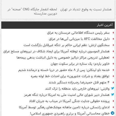
ای
هشدار نسبت به وفوع تندباد در تهران
لحظه انفجار جایگاه CNG "صحنه" در
دس
دوربین مداربسته
ات
آخرین اخبار
سفر رئیس دستگاه اطلاعاتی عربستان به عراق
دلیل مخالفت AFC با میزبانی آبی‌ها در عراق
سخنگوی ارتش: نظم ایرانی حاکم بر تنگه غیرقابل بازگشت است
هشدار الموسوی درباره توطئه آمریکا برای ایجاد شکاف در نیروهای مسلح عراق
تعطیلی تدریجی مراکز دیالیز خصوصی به دلیل انباشت بدهی بیمه‌ها
خاویر باردم؛ یک ستاره در برابر سکوت جهان
خدمه ناو لینکلن: پس از ۸ ماه حضور در دریا خسته و درمانده‌ شدیم
توافق بغداد و شرکت «شورون» برای احداث خط لوله بصره
۴ متهم قتل حمیدرضا رجب‌زاده دستگیر شدند
ولایتی: نیروهای خارجی باید منطقه را ترک کنند
هشدار دبیر شورای عالی امنیت ملی به امریکا درباره تنگه هرمز
پرونده حقوقی جنایت جنگی آمریکا در میناب به جریان افتاد
ادعای زلنسکی درباره تامین ماهانه موشک‌های رهگیر توسط آمریکا
خطای محاسباتی آمریکا و برتری راهبردی جمهوری اسلامی!