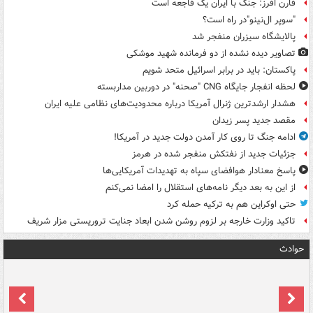
فارن افرز: جنگ با ایران یک فاجعه است
"سوپر ال‌نینو"در راه است؟
پالایشگاه سیزران منفجر شد
تصاویر دیده‌ نشده از دو فرمانده شهید موشکی
پاکستان: باید در برابر اسرائیل متحد شویم
لحظه انفجار جایگاه CNG "صحنه" در دوربین مداربسته
هشدار ارشدترین ژنرال آمریکا درباره محدودیت‌های نظامی علیه ایران
مقصد جدید پسر زیدان
ادامه جنگ تا روی کار آمدن دولت جدید در آمریکا!
جزئیات جدید از نفتکش منفجر شده در هرمز
پاسخ معنادار هوافضای سپاه به تهدیدات آمریکایی‌ها
از این به بعد دیگر نامه‌های استقلال را امضا نمی‌کنم
حتی اوکراین هم به ترکیه حمله کرد
تاکید وزارت خارجه بر لزوم روشن شدن ابعاد جنایت تروریستی مزار شریف
حوادث