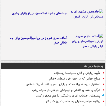
جاده‌های مشهد آماده میزبانی از زائران رضوی
آماده سازی ضریح نورانی امیرالمومنین برای ایام
پایانی صفر
پربازدیدترین ها
تأیید ربایش و قتل حمیدرضا رجب‌زاده
مداح جوانی که در خون خود غلطید +فیلم
استقرار انبوه «دی‌اف‑۱۷» و پایان عصر پدافند آمریکا +عکس
درگیری اعضای داعش و نیروهای جولانی در سیده زینب
پزشکیان: جنایات امروز واشنگتن را هم محکوم کنید
بیانیه سپاه پاسداران به مناسبت روز خبرنگار