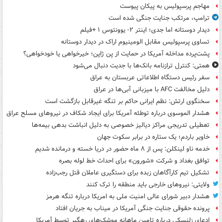
مهاجم پرسپولیس به پیکان پیوست
ترامپ، مرتکب جنایت جنگی شده است
دیدار دوستانه اما جدی؛ اینتر ۲- یوونتوس ۱ +فیلم
تساوی پرسپولیس مقابل الومینیوم اراک در دیدار دوستانه
پشت‌پرده مداخله آمریکا در حمایت از یِن ژاپن؛ خیرخواهی یا خودخواهی؟
همتی: کنترل ترازنامه بانک‌ها با جدیت دنبال می‌شود
سفر رئیس دستگاه اطلاعاتی عربستان به عراق
دلیل مخالفت AFC با میزبانی آبی‌ها در عراق
سخنگوی ارتش: نظم ایرانی حاکم بر تنگه غیرقابل بازگشت است
هشدار الموسوی درباره توطئه آمریکا برای ایجاد شکاف در نیروهای مسلح عراق
تعطیلی تدریجی مراکز دیالیز خصوصی به دلیل انباشت بدهی بیمه‌ها
خاویر باردم؛ یک ستاره در برابر سکوت جهان
خدمه ناو لینکلن: پس از ۸ ماه حضور در دریا خسته و درمانده‌ شدیم
توافق بغداد و شرکت «شورون» برای احداث خط لوله بصره
تشکیل تیم کارآگاهان زبده برای دستگیری عاملان قتل رجب‌زاده
ولایتی: نیروهای خارجی باید منطقه را ترک کنند
هشدار دبیر شورای عالی امنیت ملی به امریکا درباره تنگه هرمز
پرونده حقوقی جنایت جنگی آمریکا در میناب به جریان افتاد
ادعای زلنسکی درباره تامین ماهانه موشک‌های رهگیر توسط آمریکا