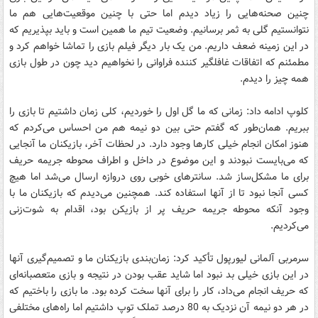
چنین صحنه‌هایی را زیاد دیدم اما حتی با چنین موقعیت‌هایی هم ما
نتوانستیم گلی به ثمر برسانیم. وضعیت تیم ما همین است و باید بپذیریم که
در این زمینه ضعف داریم. من یک بار دیگر فیلم بازی را تماشا خواهم کرد و
مطمئنم که اتفاقات غافلگیر کننده فراوانی را نخواهیم دید چون در طول بازی
همه چیز را دیدم.
کلوپ ادامه داد: زمانی که ما گل اول را خوردیم، کلی زمان داشتیم تا بازی را
ببریم. همان‌طور که گفتم حتی بین دو نیمه هم من احساس می‌کردم که
هنوز امکان انجام خیلی کارها وجود دارد. در لحظات آخر، بازیکنان ما آنجایی
که می‌بایست نبودند و این موضوع در داخل و اطراف محوطه جریمه حریف
برای ما مشکل‌ساز شد. سانتر‌های خوبی روی دروازه ارسال می‌شد اما هیچ
کسی آنجا نبود تا از آنها استفاده کند. همچنین می‌دیدم که بازیکنان ما با
وجود آنکه محوطه جریمه حریف پر از بازیکن بود، اقدام به شوت‌زنی
می‌کردیم.
سرمربی آلمانی لیورپول تأکید کرد: زمان‌بندی بازیکنان ما و تصمیم‌گیری آنها
در این بازی خیلی بد نبود اما شاید عقب بودن در نتیجه و بازی متعصبانه‌ای
که حریف انجام می‌داد، کار را برای آنها سخت کرده بود. ما بازی را باختیم که
در هر دو نیمه آن نزدیک به 80 درصد تملک توپ داشتیم اما راه‌های مختلفی