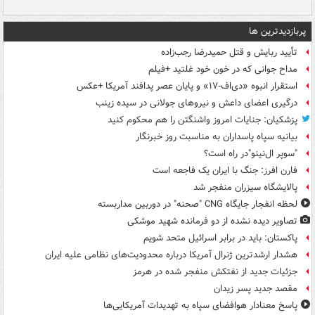
پربازدیدترین ها
تأیید ربایش و قتل حمیدرضا رجب‌زاده
مداح جوانی که در خون خود غلتید +فیلم
استقرار انبوه «دی‌اف‑۱۷» و پایان عصر پدافند آمریکا +عکس
درگیری اعضای داعش و نیروهای جولانی در سیده زینب
پزشکیان: جنایات امروز واشنگتن را هم محکوم کنید
بیانیه سپاه پاسداران به مناسبت روز خبرنگار
"سوپر ال‌نینو"در راه است؟
فارن افرز: جنگ با ایران یک فاجعه است
پالایشگاه سیزران منفجر شد
لحظه انفجار جایگاه CNG "صحنه" در دوربین مداربسته
تصاویر دیده‌ نشده از دو فرمانده شهید موشکی
پاکستان: باید در برابر اسرائیل متحد شویم
هشدار ارشدترین ژنرال آمریکا درباره محدودیت‌های نظامی علیه ایران
جزئیات جدید از نفتکش منفجر شده در هرمز
مقصد جدید پسر زیدان
پاسخ معنادار هوافضای سپاه به تهدیدات آمریکایی‌ها