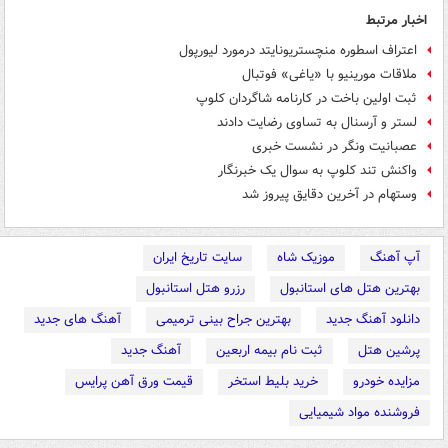
اخبار مرتبط
اعتراف اسطوره منچستریونایتد درمورد لیورپول
ملاقات مورینیو با «یاغی» فوتبال
ثبت اولین باخت در کارنامه شاگردان کلوپ
لستر و آرسنال به تساوی رضایت دادند
عصبانیت ونگر در نشست خبری
واکنش تند کلوپ به سوال یک خبرنگار
وستهام در آخرین دقایق پیروز شد
آپ آهنگ
موزیک شاه
سایت تاریخ ایران
بهترین هتل های استانبول
رزرو هتل استانبول
دانلود آهنگ جدید
بهترین جراح بینی ترمیمی
آهنگ های جدید
پرشین هتل
ثبت نام بیمه اربعین
آهنگ جدید
مزایده خودرو
خرید بلیط استخر
قیمت ورق آهن پرایس
فروشنده مواد شیمیایی