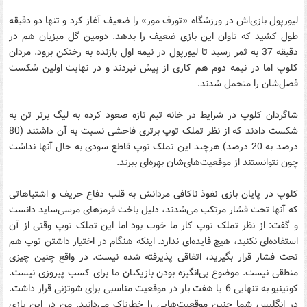
لیورپول بازی‌اش در ورزشگاه «تورف مور» را ضعیف آغاز کرد و تنها دو دقیقه
طول کشید که تاوان این بازی ضعیف را بدهد. دومین گل میزبان هم در
دقیقه 37 به ثمر رسید تا لیورپول در نیمه اول بازنده به رختکن برود. مردان
کلوپ اما در نیمه دوم هم کاری از پیش نبردند و در نهایت اولین شکست
فصل‌شان را متحمل شدند.
شاگردان کلوپ در شرایط در خانه تیم تازه صعود کرده به لیگ برتر تن به
شکست دادند که از نظر تملک توپ برتری فاحشی نسبت به آن داشتند (80
درصد به 20 درصد) هرچند این تملک توپ قاطع سودی به حال آنها نداشت
چون نتوانستند از موقعیت‌های‌شان بهره‌ای ببرند.
کلوپ در پایان بازی نفوذ ناکافی مردانش به قلب دفاع حریف و اشتباهاتی
که آنها تحت فشار مرتکب می‌شدند، دلیل باخت قرمزهای مرسی‌ساید دانست
و گفت: از نظر تملک توپ کار ما خوب بود اما این تملک توپ وقتی از آن
استفاده‌ای نکنید، هیچ فایده‌ای ندارد. اینکه هنگام در اختیار داشتن توپ هم
تحت فشار قرار بگیرید، اتفاقی پذیرفته شده نیست. در واقع چنین چیزی
منطقی نیست. موضوع بی‌انگیزه بودن بازیکنان ما برای کسب پیروزی نیست.
کوتینیو به تنهایی 6 یا هفت بار در موقعیت مناسبی برای شوتزنی قرار داشت.
در انگلیس شما چنین موقعیت‌هایی را خطرناک می‌دانید. من در این بازی