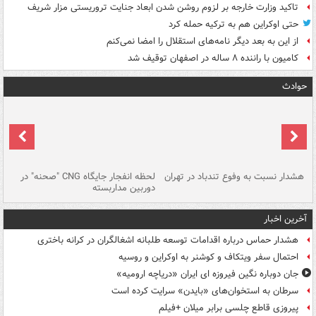
تاکید وزارت خارجه بر لزوم روشن شدن ابعاد جنایت تروریستی مزار شریف
حتی اوکراین هم به ترکیه حمله کرد
از این به بعد دیگر نامه‌های استقلال را امضا نمی‌کنم
کامیون با راننده ۸ ساله در اصفهان توقیف شد
حوادث
ای
هشدار نسبت به وفوع تندباد در تهران
لحظه انفجار جایگاه CNG "صحنه" در
دس
دوربین مداربسته
ات
آخرین اخبار
هشدار حماس درباره اقدامات توسعه طلبانه اشغالگران در کرانه باختری
احتمال سفر ویتکاف و کوشنر به اوکراین و روسیه
جان دوباره نگین فیروزه ای ایران «دریاچه ارومیه»
سرطان به استخوان‌های «بایدن» سرایت کرده است
پیروزی قاطع چلسی برابر میلان +فیلم