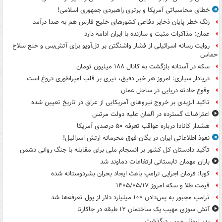
خطای محاسباتی آمریکا و برتری راهبردی جمهوری اسلامی!
زنگ خطر پایان ذخایر دفاعی کشورهای خلیج فارس هم به صدا درآمد
عمان: مذاکرات مثبت و سازنده با ایران ادامه دارد
روایت رسانه اسرائیلی از فشار واشنگتن بر تل‌آویو برای آتش‌بس و خلع سلاح
حماس
سکه در آستانه بازگشت به کانال ۱۸۸ میلیون تومان
دریادار سیاری: امروز هر خبر دقیق، تیری بر قلب امپراطوری دروغ است
وقوع حادثه دریایی در ساحل عمان
تاکید الزیدی بر خروج نیروهای آمریکایی از عراق در تاریخ تعیین شده
اعتراضات گسترده در آلمان علیه دولت مرتس
هشدار کانادا درباره عواقب تعرفه ۵۰ درصدی آمریکا
نفوذ اطلاعاتی ایران در یگان فوق محرمانه ارتش اسرائیل!
تأکید دادستان کل کشور بر انسجام ملی برای مقابله با جنگ روانی دشمن
باران مهمان تابستانی ارتفاعات دماوند شد
کوبا: فرمان اجرایی ترامپ باعث ایجاد بحران بشردوستانه شده
قیمت طلا و سکه امروز ۱۴۰۵/۰۵/۱۷
ترامپ مجبور به پس‌دادن ۱۰۰ میلیارد دلار از پول تعرفه‌ها شد
آتش سوزی مهیب یک ساختمان ۱۲ طبقه در جاکارتا
پدر لیونل مسی درگذشت