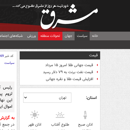
خانه
سیاست
جهان
تحولات منطقه
ورزش
شبکه‌های اجتماع
قیمت
کد خبر
369
سیاست
قیمت جهانی طلا امروز ۱۵ مرداد
قیمت نفت برنت به ۷۹ دلار رسید
افزایش قیمت طلا و نقره جهانی
رئیس کم
لزوم پی
استان:
این نها
اموال ای
به گزارش
در جمع کا
اذان صبح
طلوع آفتاب
اذان ظهر