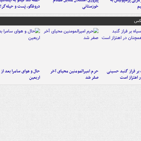
ربی پرسپولیس به
پیروزی استقلال مقابل همنام
حمله تند فیگو به اینفانتین
م
خوزستانی
دروغگو، پَست‌ و حیله‌گر!
عکس
 بر فراز گنبد حسینی
حرم امیرالمومنین محیای آخر
حال و هوای سامرا بعد از ا
 اهتزاز است
صفر شد
اربعین