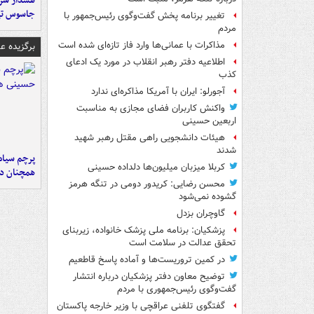
هشدار سرم
جاسوس تی
تغییر برنامه پخش گفت‌وگوی رئیس‌جمهور با
مردم
مذاکرات با عمانی‌ها وارد فاز تازه‌ای شده است
برگزیده 
اطلاعیه دفتر رهبر انقلاب در مورد یک ادعای
کذب
آجورلو: ایران با آمریکا مذاکره‌ای ندارد
واکنش کاربران فضای مجازی به مناسبت
اربعین حسینی
هیئات دانشجویی راهی مقتل رهبر شهید
شدند
پرچم سیاه
کربلا میزبان میلیون‌ها دلداده حسینی
همچنان در
محسن رضایی: کریدور دومی در تنگه هرمز
گشوده نمی‌شود
گاوچران بزدل
پزشکیان: برنامه ملی پزشک خانواده، زیربنای
تحقق عدالت در سلامت است
در کمین تروریست‌ها و آماده پاسخ قاطعیم
توضیح معاون دفتر پزشکیان درباره انتشار
گفت‌وگوی رئیس‌جمهوری با مردم
گفتگوی تلفنی عراقچی با وزیر خارجه پاکستان