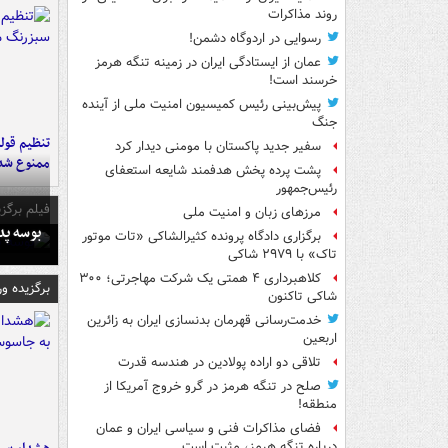
روند مذاکرات
رسوایی در اردوگاه دشمن!
عمان از ایستادگی ایران در زمینه تنگه هرمز
خرسند است!
پیش‌بینی رئیس کمیسیون امنیت ملی از آینده
جنگ
تنظیم قولن
سفیر جدید پاکستان با مومنی دیدار کرد
ممنوع شد
پشت پرده پخش هدفمند شایعه استعفای
رئیس‌جمهور
فیلم برگزی
مرزهای زبان و امنیت ملی
بوسه‌ پ
برگزاری دادگاه پرونده کثیرالشاکی «تات موتور
تاک» با ۲۹۷۹ شاکی
کلاهبرداری ۴ همتی یک شرکت مهاجرتی؛ ۳۰۰
برگزیده و
شاکی تاکنون
خدمت‌رسانی قهرمان بدنسازی ایران به زائرین
اربعین
تلاقی دو اراده پولادین در هندسه قدرت
صلح در تنگه هرمز در گرو خروج آمریکا از
منطقه!
فضای مذاکرات فنی و سیاسی ایران و عمان
درباره تنگه هرمز، مثبت است