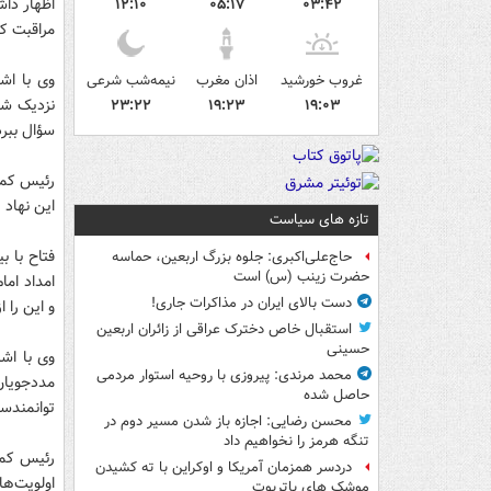
اظهار داش
۱۲:۱۰
۰۵:۱۷
۰۳:۴۲
مراقبت کن
وی با اشا
غروب خورشید
اذان مغرب
نیمه‌شب شرعی
نزدیک شدن
۲۳:۲۲
۱۹:۲۳
۱۹:۰۳
سؤال ببرد
رئیس کمیت
این نهاد 
تازه های سیاست
فتاح با ب
حاج‌علی‌اکبری: جلوه بزرگ اربعین، حماسه
حضرت زینب (س) است
امداد ام
دست بالای ایران در مذاکرات جاری!
و این را 
استقبال خاص دخترک عراقی از زائران اربعین
حسینی
وی با اشا
محمد مرندی: پیروزی با روحیه استوار مردمی
مددجویان
حاصل شده
توانمندسا
محسن رضایی: اجازه باز شدن مسیر دوم در
تنگه هرمز را نخواهیم داد
رئیس کمیت
دردسر همزمان آمریکا و اوکراین با ته کشیدن
اولویت‌ه
موشک های پاتریوت