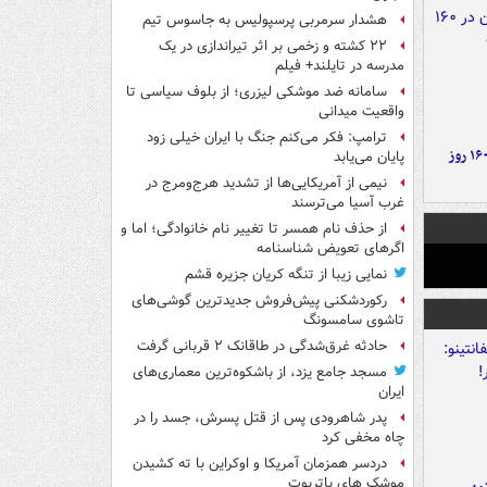
هشدار سرمربی پرسپولیس به جاسوس تیم
۲۲ کشته و زخمی بر اثر تیراندازی در یک
مدرسه در تایلند+ فیلم
سامانه ضد موشکی لیزری؛ از بلوف سیاسی تا
واقعیت میدانی
ترامپ: فکر می‌کنم جنگ با ایران خیلی زود
۶ دستاورد بزرگ ایران در ۱۶۰ روز
پایان می‌یابد
نیمی از آمریکایی‌ها از تشدید هرج‌ومرج در
غرب آسیا می‌ترسند
از حذف نام همسر تا تغییر نام خانوادگی؛ اما و
اگرهای تعویض شناسنامه
نمایی زیبا از تنگه کریان جزیره قشم
رکوردشکنی پیش‌فروش جدیدترین گوشی‌های
تاشوی سامسونگ
حادثه غرق‌شدگی در طاقانک ۲ قربانی گرفت
مسجد جامع یزد، از باشکوه‌ترین معماری‌های
ایران
پدر شاهرودی پس از قتل پسرش، جسد را در
چاه مخفی کرد
دردسر همزمان آمریکا و اوکراین با ته کشیدن
موشک های پاتریوت