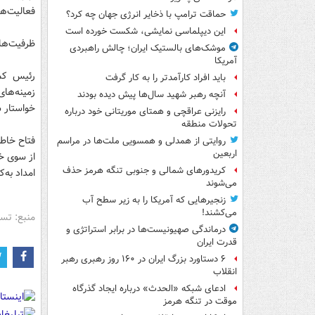
فعالیت‌ها
حماقت ترامپ با ذخایر انرژی جهان چه کرد؟
این دیپلماسی نمایشی، شکست خورده است
ظرفیت‌های
موشک‌های بالستیک ایران؛ چالش راهبردی
آمریکا
رئیس کمی
باید افراد کارآمدتر را به کار گرفت
زمینه‌های
آنچه رهبر شهید سال‌ها پیش دیده بودند
خواستار 
رایزنی عراقچی و همتای موریتانی خود درباره
تحولات منطقه
فتاح خاطر
روایتی از همدلی و همسویی ملت‌ها در مراسم
اربعین
از سوی خی
کریدورهای شمالی و جنوبی تنگه هرمز حذف
امداد به‌
می‌شوند
زنجیرهایی که آمریکا را به زیر سطح آب
می‌کشند!
منبع: تس
درماندگی صهیونیست‌ها در برابر استراتژی و
قدرت ایران
۶ دستاورد بزرگ ایران در ۱۶۰ روز رهبری رهبر
انقلاب
ادعای شبکه «الحدث» درباره ایجاد گذرگاه
موقت در تنگه هرمز