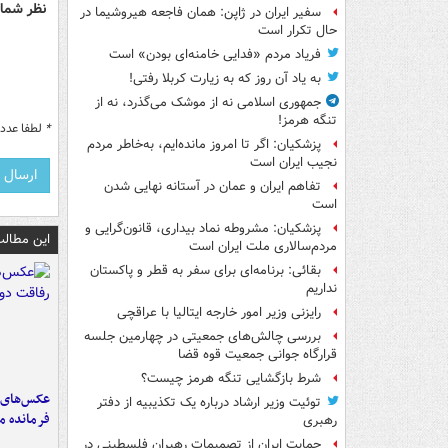
نظر شما 
سفیر ایران در ژاپن: همان فاجعه هیروشیما در
حال تکرار است
فریاد مردم «فدایی خامنه‌ای بودن» است
به یاد آن روز که به زیارت کربلا رفتی!
جمهوری اسلامی نه از موشک می‌گذرد، نه از
تنگه هرمز!
*
لطفا عدد م
پزشکیان: اگر تا امروز مانده‌ایم، به‌خاطر مردم
نجیب ایران است
تفاهم ایران و عمان در آستانه نهایی شدن
است
پزشکیان: مشروطه نماد بیداری، قانون‌گرایی و
این مطالب
مردم‌سالاری ملت ایران است
بقائی: برنامه‌ای برای سفر به قطر و پاکستان
نداریم
رایزنی وزیر امور خارجه ایتالیا با عراقچی
بررسی چالش‌های جمعیتی در چهارمین جلسه
قرارگاه جوانی جمعیت قوه قضا
شرط بازگشایی تنگه هرمز چیست؟
عکس‌های د
توئیت وزیر ارشاد درباره یک تکذیبیه از دفتر
فرمانده‌ 
رهبری
حمایت ایران از تصمیمات رهبران فلسطینی در