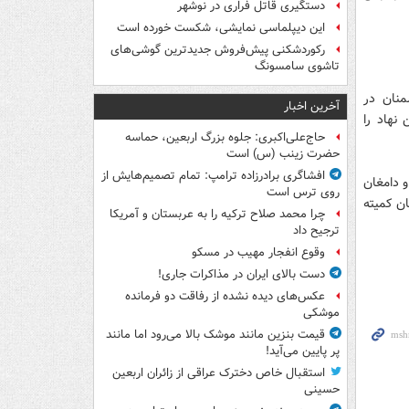
دستگیری قاتل فراری در نوشهر
این دیپلماسی نمایشی، شکست خورده است
رکوردشکنی پیش‌فروش جدیدترین گوشی‌های
تاشوی سامسونگ
منان در
آخرین اخبار
 نهاد را
حاج‌علی‌اکبری: جلوه بزرگ اربعین، حماسه
حضرت زینب (س) است
افشاگری برادرزاده ترامپ: تمام تصمیم‌هایش از
و دامغان
روی ترس است
ان کمیته
چرا محمد صلاح ترکیه را به عربستان و آمریکا
ترجیح داد
وقوع انفجار مهیب در مسکو
دست بالای ایران در مذاکرات جاری!
عکس‌های دیده نشده از رفاقت دو فرمانده‌
موشکی
قیمت بنزین مانند موشک بالا می‌رود اما مانند
پر پایین می‌آید!
استقبال خاص دخترک عراقی از زائران اربعین
حسینی