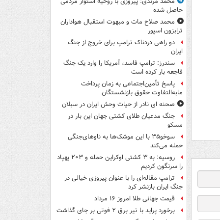
محمد مرندی: پیروزی با روحیه استوار مردمی
حاصل شده
محمد صلاح مات و مبهوت استقبال هواداران
ترابزون اسپور
دو راهی دردناک ترامپ برای خروج از جنگ
ایران
سندرز: ترامپ فاسد، آمریکا را وارد یک جنگ
فاجعه بار کرده است
پاسخ تأمین‌اجتماعی به زمان پرداخت
مابه‌التفاوت حقوق بازنشستگان
صحنه ای نادر از حیات وحش ایران در سبلان
جنگ مدعیان طلای کشتی جهان این بار در
مسکو
سوخو۳۵ با این موشک‌ها به ناوهای‌جنگی
حمله می‌کند
روسیه: به ۳ کشتی اوکراین حمله و ۲۰۳ پهپاد
را سرنگون کردیم
ترامپ مقاله‌ای را با عنوان پیروزی خیالی در
جنگ ایران بازنشر کرد
قیمت جهانی طلا امروز ۱۶ مرداد
برخورد پراید با تیر برق ۲ فوتی بر جای گذاشت