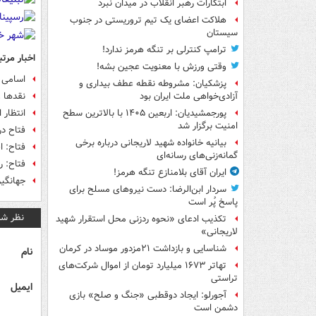
ابتکارات رهبر انقلاب در میدان نبرد
هلاکت اعضای یک تیم تروریستی در جنوب
سیستان
ترامپ کنترلی بر تنگه هرمز ندارد!
اخبار مرتب
وقتی ورزش با معنویت عجین بشه!
اسامی ح
پزشکیان: مشروطه نقطه عطف بیداری و
نقدها و
آزادی‌خواهی ملت ایران بود
انتظار 
پورجمشیدیان: اربعین ۱۴۰۵ با بالاترین سطح
امنیت برگزار شد
فتاح در
بیانیه خانواده شهید لاریجانی درباره برخی
فتاح: 
گمانه‌زنی‌های رسانه‌ای
فتاح: ر
ایران آقای بلامنازع تنگه هرمز!
جهانگیر
سردار ابن‌الرضا: دست نیروهای مسلح برای
پاسخ پُر است
نظر شم
تکذیب ادعای «نحوه ردزنی محل استقرار شهید
لاریجانی»
شناسایی و بازداشت ۲۱مزدور موساد در کرمان
نام
تهاتر ۱۶۷۳ میلیارد تومان از اموال شرکت‌های
تراستی
ایمیل
آجورلو: ایجاد دوقطبی «جنگ و صلح‌» بازی
دشمن است