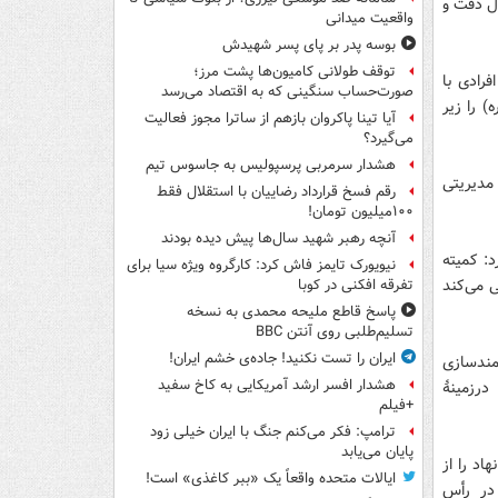
ال دقت و
واقعیت میدانی
بوسه‌ پدر بر پای پسر شهیدش
توقف طولانی کامیون‌ها پشت مرز؛
فرادی با
صورت‌حساب سنگینی که به اقتصاد می‌رسد
) را زیر
آیا تینا پاکروان بازهم از ساترا مجوز فعالیت
می‌گیرد؟
هشدار سرمربی پرسپولیس به جاسوس تیم
 مدیریتی
رقم فسخ قرارداد رضاییان با استقلال فقط
۱۰۰میلیون تومان!
آنچه رهبر شهید سال‌ها پیش دیده بودند
د: کمیته
نیویورک تایمز فاش کرد: کارگروه ویژه سیا برای
 می‌کند
تفرقه افکنی در کوبا
پاسخ قاطع ملیحه محمدی به نسخه
تسلیم‌طلبی روی آنتن BBC
ایران را تست نکنید! جاده‌ی خشم ایران!
نمندسازی
هشدار افسر ارشد آمریکایی به کاخ سفید
رزمینهٔ
+فیلم
ترامپ: فکر می‌کنم جنگ با ایران خیلی زود
پایان می‌یابد
اد را از
ایالات متحده واقعاً یک «ببر کاغذی» است!
 در رأس