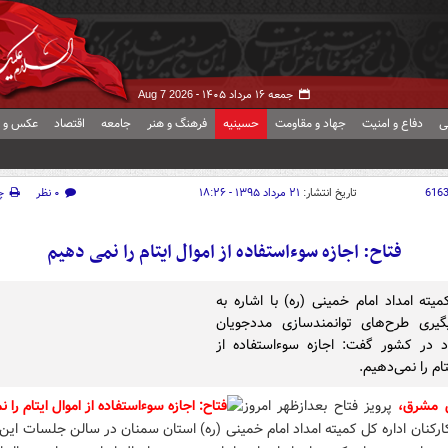
جمعه ۱۶ مرداد ۱۴۰۵ -
Aug 7 2026
ی
دفاع و امنیت
جهاد و مقاومت
حسینیه
فرهنگ و هنر
جامعه
اقتصاد
عکس و ف
616
تاریخ انتشار:
۲۱ مرداد ۱۳۹۵ - ۱۸:۲۶
۰ نظر
چ
فتاح: اجازه سوءاستفاده از اموال ایتام را نمی دهیم
یته امداد امام خمینی (ره) با اشاره به
گیری طرح‌های توانمندسازی مددجویان
د در کشور گفت: اجازه سوءاستفاده از
تام را نمی‌دهیم.
 مشرق،
پرویز فتاح بعدازظهر امروز
رکنان اداره کل کمیته امداد امام خمینی (ره) استان سمنان در سالن جلسات این 