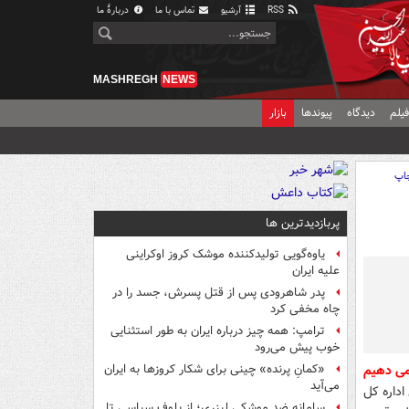
RSS
آرشیو
تماس با ما
دربارهٔ ما
MASHREGH
NEWS
یلم
دیدگاه
پیوندها
بازار
اپ
پربازدیدترین ها
یاوه‌گویی تولیدکننده موشک کروز اوکراینی
علیه ایران
پدر شاهرودی پس از قتل پسرش، جسد را در
چاه مخفی کرد
ترامپ: همه چیز درباره ایران به طور استثنایی
خوب پیش می‌رود
«کمانِ پرنده» چینی برای شکار کروزها به ایران
می‌آید
اداره کل
سامانه ضد موشکی لیزری؛ از بلوف سیاسی تا