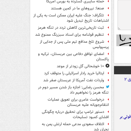
حمله سایبری گسترده به بورس آمریکا
صنعا: نیروهای ما در کمین‌ هستند
تلگراف: جنگ علیه ایران ممکن است به یکی از
اشتباهات تاریخ تبدیل شود
ثبت تاریخی‌ترین کاهش تردد در تنگه هرمز
تنظیم قولنامه برای اسناد سبزرنگ ممنوع شد
شروع تلخ مدافع تیم ملی پس از جدایی از
پرسپولیس
امضای توافق دفاعی بین عربستان، ترکیه و
پاکستان
۱۰ خوشحالی گل زودتر از موعد
ایتالیا خرید رادار اسرائیلی را متوقف کرد
واردات نفت آمریکا از عربستان صفر شد
محسن رضایی: اجازه باز شدن مسیر دوم در
تنگه هرمز را نخواهیم داد
درخواست عامری برای تعویق عملیات
انتقام‌جویانه علیه عربستان
دستور ترامپ برای تحقیق درباره چگونگی
ورد پراید با تیر برق ۲ فوتی بر
افشای کمبود تسلیحات
ائتلاف سعودی مدعی حمله ارتش یمن به
نجران شد