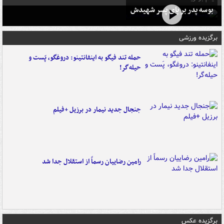
بوسه‌ پدر بر پای پسر شهیدش
برگزیده ورزشی
حمله تند فیگو به اینفانتینو: دروغگو، پَست‌ و
حیله‌گر!
جنجال جدید نیمار در برزیل +فیلم
رامین رضاییان رسماً از استقلال جدا شد
برگزیده عکس