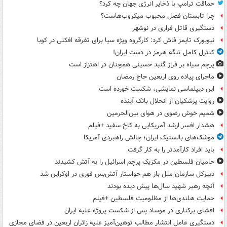
حماقت ترامپ با ذخایر انرژی جهان چه کرد؟
چرا تابستان فصل محبوب میکروب‌هاست؟
دستگیری قاتل فراری در نوشهر
نیویورک تایمز فاش کرد: کارگروه ویژه سیا برای تفرقه افکنی در کوبا
کنترل کامل تنگه هرمز در دست ایران!
پرچم سیاه بر فراز گنبد حسینی همچنان در اهتزاز است
ماجرای پیاده روی اربعین حاج رمضان
این دیپلماسی نمایشی، شکست خورده است
روایت پزشکیان از انحلال بانک آینده
شمیم خوش رضوی در هوای بین‌الحرمین
هشدار افسر ارشد آمریکایی به کاخ سفید +فیلم
موشک‌های بالستیک ایران؛ چالش راهبردی آمریکا
باید افراد کارآمدتر را به کار گرفت
حامیان فلسطین در مکزیک پرچم اسرائیل را به آتش کشیدند
دبیرکل سازمان ملل باز هم خواستار آتش‌بس فوری در اوکراین شد
آنچه رهبر شهید سال‌ها پیش دیده بودند
حمایت هلندی‌ها از مظلومیت فلسطین +فیلم
افشای برکناری در موساد پس از شکست پروژه علیه ایران
دستگیری عامل انتشار مطالب توهین‌آمیز علیه زائران اربعین در فضای مجازی