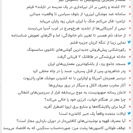
۲۲ کشته و زخمی بر اثر تیراندازی در یک مدرسه در تایلند+ فیلم
سامانه ضد موشکی لیزری؛ از بلوف سیاسی تا واقعیت میدانی
ترامپ: فکر می‌کنم جنگ با ایران خیلی زود پایان می‌یابد
نیمی از آمریکایی‌ها از تشدید هرج‌ومرج در غرب آسیا می‌ترسند
از حذف نام همسر تا تغییر نام خانوادگی؛ اما و اگرهای تعویض شناسنامه
نمایی زیبا از تنگه کریان جزیره قشم
رکوردشکنی پیش‌فروش جدیدترین گوشی‌های تاشوی سامسونگ
حادثه غرق‌شدگی در طاقانک ۲ قربانی گرفت
مسجد جامع یزد، از باشکوه‌ترین معماری‌های ایران
پدر شاهرودی پس از قتل پسرش، جسد را در چاه مخفی کرد
دردسر همزمان آمریکا و اوکراین با ته کشیدن موشک های پاتریوت
آثار مخرب مصرف الکل و سیگار در بروز بیماری‌ها
اذعان رسانه صهیونیست به موج بی‌سابقه فرار از سرزمین‌های اشغالی
چرا مغز در هنگام خواب، انرژی خود را خالی می‌کند؟
گرما برای پالایشگاه‌ها و منابع برق اروپا اضطرار آفرید
ایالات متحده واقعاً یک «ببر کاغذی» است!
آیا مصرف قهوه و نوشیدنی‌های کافئین‌دار در دوران بارداری مجاز است؟
توقف طولانی کامیون‌ها پشت مرز؛ صورت‌حساب سنگینی که به اقتصاد می‌رسد