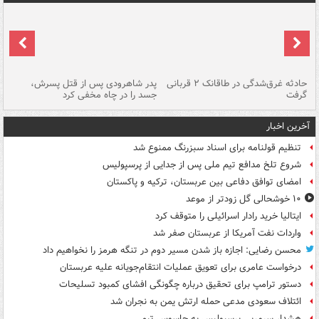
شته
حادثه غرق‌شدگی در طاقانک ۲ قربانی
پدر شاهرودی پس از قتل پسرش،
دس
گرفت
جسد را در چاه مخفی کرد
آخرین اخبار
تنظیم قولنامه برای اسناد سبزرنگ ممنوع شد
شروع تلخ مدافع تیم ملی پس از جدایی از پرسپولیس
امضای توافق دفاعی بین عربستان، ترکیه و پاکستان
۱۰ خوشحالی گل زودتر از موعد
ایتالیا خرید رادار اسرائیلی را متوقف کرد
واردات نفت آمریکا از عربستان صفر شد
محسن رضایی: اجازه باز شدن مسیر دوم در تنگه هرمز را نخواهیم داد
درخواست عامری برای تعویق عملیات انتقام‌جویانه علیه عربستان
دستور ترامپ برای تحقیق درباره چگونگی افشای کمبود تسلیحات
ائتلاف سعودی مدعی حمله ارتش یمن به نجران شد
هشدار سرمربی پرسپولیس به جاسوس تیم