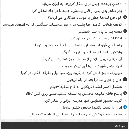
«کمانِ پرنده» چینی برای شکار کروزها به ایران می‌آید
پدر شاهرودی پس از قتل پسرش، جسد را در چاه مخفی کرد
خود فروخته‌ها چطور با موساد همکاری می‌کردند؟
توقف طولانی کامیون‌ها پشت مرز؛ صورت‌حساب سنگینی که به اقتصاد می‌رسد
بوسه‌ پدر بر پای پسر شهیدش
ابتکارات رهبر انقلاب در میدان نبرد
رقم فسخ قرارداد رضاییان با استقلال فقط ۱۰۰میلیون تومان!
واکنش عالیشاه بعد از پیوستن به گل‌گهر
آیا تینا پاکروان بازهم از ساترا مجوز فعالیت می‌گیرد؟
آنچه رهبر شهید سال‌ها پیش دیده بودند
نیویورک تایمز فاش کرد: کارگروه ویژه سیا برای تفرقه افکنی در کوبا
حال و هوای سامرا بعد از ایام اربعین
هشدار افسر ارشد آمریکایی به کاخ سفید +فیلم
پاسخ قاطع ملیحه محمدی به نسخه تسلیم‌طلبی روی آنتن BBC
کویت دستور تعطیلی تنها مدرسه ایرانی را صادر کرد
ایران را تست نکنید! جاده‌ی خشم ایران!
سامانه ضد موشکی لیزری؛ از بلوف سیاسی تا واقعیت میدانی
حوادث