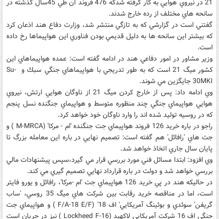
21 در نيروي هوايي به كار گرفته شدكه 476 فروند آن طي 45سال گذشته در
سانحه هاي مختلف از رده خارج شدند.
گفتني است در گزارشي كه به تازگي منتشر شد، وزارت دفاع هند اذعان كرد
كه بيشتر اين سانحه ها به دليل قديمي بودن فناوري اين هواپيماها رخ داده
است.
وزير مشاور در امور دفاعي هند در ادامه گفته است: عمده هواپيماهاي اين
كشور ميگ 21 است كه به طور تدريجي با هواپيماهاي جنگي سبك و Su-
30MKI جايگزين مي شوند.
وي ادامه داد: پس از خارج كردن ميگ 21 از ناوگان هوايي ارتش، نيروي
هوايي هواپيماي جنگي چند منظوره متوسط و هواپيماي جنگنده نسل پنجم
كه در روسيه توليد شده اند را وارد ناوگان خود خواهد كرد.
راجو در باره خريد 126 فروند هواپيماي جت جنگنده 'ام - مركا' (M-MRCA ) و
جت هاي 'رافائل' هم گفته است: تصميم نهايي در باره اين معامله بزرگ تا
پايان سال جاري اتخاذ خواهد شد.
وي افزود: ابتدا مسائل فني مورد بررسي قرار مي گيرد،سپس پيشنهادات مالي
بررسي خواهد شد و دولت در باره قرارداد نهايي تصميم گيري مي كند.
در حاليكه هند در پي خريد 126 هواپيماي جت 'ام -مركا'، رافائل و يورو فايتر
است، اما در مناقصه خريد رقابت بين شركت هاي ميگ 35 روسي، 'ساب
گريفن' سوئدي و بوئينگ آمريكايي' اف 18' (F/A-18 E/F ) و هواپيماي جت
جنگي اف 16 شركت آمريكايي لاكهيد (Lockheed F-16 ) نيز در جريان است