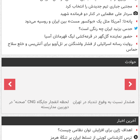
مجتبی جباری تیم جدیدش را انتخاب کرد
سردار علی عظمایی در کنار دو فرمانده شهید
پانه‌تا: آمریکا مثل یک «بوکسور مست» بین ایران و روسیه می‌دود
حدس بزنید ایران چه رنگی است؟
حضور نماینده گل‌گهر در قرعه‌کشی لیگ قهرمانان آسیا
روایت رسانه اسرائیلی از فشار واشنگتن بر تل‌آویو برای آتش‌بس و خلع سلاح
حماس
حوادث
ای
هشدار نسبت به وفوع تندباد در تهران
لحظه انفجار جایگاه CNG "صحنه" در
دس
دوربین مداربسته
ات
آخرین اخبار
اهداف ژاپن برای افزایش توان نظامی چیست؟
ترس کارشناس کویتی از تسلط ایران بر تنگۀ هرمز