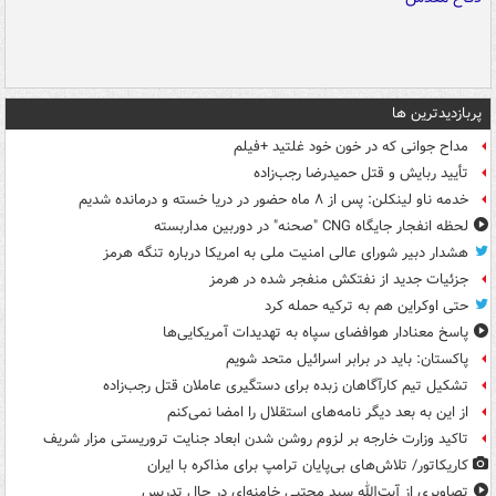
پربازدیدترین ها
مداح جوانی که در خون خود غلتید +فیلم
تأیید ربایش و قتل حمیدرضا رجب‌زاده
خدمه ناو لینکلن: پس از ۸ ماه حضور در دریا خسته و درمانده‌ شدیم
لحظه انفجار جایگاه CNG "صحنه" در دوربین مداربسته
هشدار دبیر شورای عالی امنیت ملی به امریکا درباره تنگه هرمز
جزئیات جدید از نفتکش منفجر شده در هرمز
حتی اوکراین هم به ترکیه حمله کرد
پاسخ معنادار هوافضای سپاه به تهدیدات آمریکایی‌ها
پاکستان: باید در برابر اسرائیل متحد شویم
تشکیل تیم کارآگاهان زبده برای دستگیری عاملان قتل رجب‌زاده
از این به بعد دیگر نامه‌های استقلال را امضا نمی‌کنم
تاکید وزارت خارجه بر لزوم روشن شدن ابعاد جنایت تروریستی مزار شریف
کاریکاتور/ تلاش‌های بی‌پایان ترامپ برای مذاکره با ایران
تصاویری از آیت‌الله سید مجتبی خامنه‌ای در حال تدریس