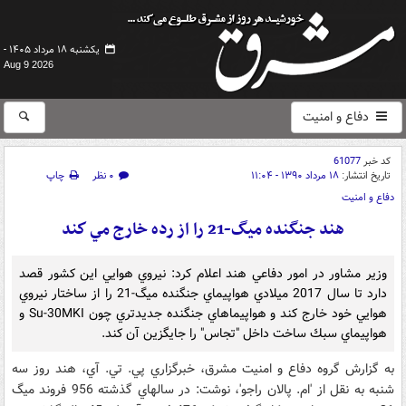
یکشنبه ۱۸ مرداد ۱۴۰۵ -
Aug 9 2026
دفاع و امنیت
کد خبر
61077
تاریخ انتشار:
۱۸ مرداد ۱۳۹۰ - ۱۱:۰۴
۰ نظر
چاپ
دفاع و امنیت
هند جنگنده ميگ-21 را از رده خارج مي كند
وزير مشاور در امور دفاعي هند اعلام كرد: نيروي هوايي اين كشور قصد
دارد تا سال 2017 ميلادي هواپيماي جنگنده ميگ-21 را از ساختار نيروي
هوايي خود خارج كند و هواپيماهاي جنگنده جديدتري چون Su-30MKI و
هواپيماي سبك ساخت داخل "تجاس" را جايگزين آن كند.
به گزارش گروه دفاع و امنیت مشرق، خبرگزاري پي. تي. آي، هند روز سه
شنبه به نقل از 'ام. پالان راجو'، نوشت: در سالهاي گذشته 956 فروند ميگ