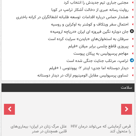
مجتبی جباری تیم جدیدش را انتخاب کرد
روایت رسانه عبری از دخالت آشکار ترامپ در کوبا
هشدار حماس درباره اقدامات توسعه طلبانه اشغالگران در کرانه باختری
احتمال سفر ویتکاف و کوشنر به اوکراین و روسیه
جان دوباره نگین فیروزه ای ایران «دریاچه ارومیه»
سرطان به استخوان‌های «بایدن» سرایت کرده است
پیروزی قاطع چلسی برابر میلان +فیلم
مهاجم پرسپولیس به پیکان پیوست
ترامپ، مرتکب جنایت جنگی شده است
دیدار دوستانه اما جدی؛ اینتر ۲- یوونتوس ۱ +فیلم
تساوی پرسپولیس مقابل الومینیوم اراک در دیدار دوستانه
سلامت
ر
قرص آزمایشی که می‌تواند درمان HIV
علل مرگ زنان در ایران؛ بیماری‌های
تن
را متحول کند
قلبی همچنان در صدر
طب