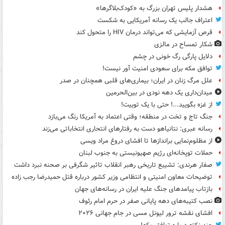
هشدار پلیس تهران بزرگ به «کودک‌بلاگرها»
اعتراف جالب یک رسانه آمریکایی به شکست
قرص آزمایشی که می‌تواند درمان HIV را متحول کند
شکار تمساح در مالزی
دلایل پارگی رگ خونی در چشم
توافق مکه برای سعودی امنیت آور نیست!
علل مرگ زنان در ایران؛ بیماری‌های قلبی همچنان در صدر
میدان‌داری یک دهه نودی در بین‌الحرمین
از غزه بگویید...! حتی با یک توییت!
جنگ تاج و تخت در منطقه؛ وقتی اعتماد به آمریکا رنگ می‌بازد
رسانه عبری: نتانیاهو دست به رفتارهای انتحاری انتخاباتی می‌زند
از مظلوم‌نمایی براندازها تا افشای دروغ مراد ویسی
حملات توپخانه‌ای رژیم صهیونیستی به جنوب لبنان
صفار هرندی: تشییع تاریخی رهبر انقلاب تاثیر شگرفی بر صحنه نبرد داشت
توضیحات معاون امنیتی و انتظامی وزیر کشور درباره قتل حمیدرضا رجب زاده
بازتاب پیامدهای جنگ علیه ایران در رسانه‌های جهان
نصب کتیبه‌های دهه پایانی صفر در حرم امام رئوف
افشای نقشه ترور لیونل مسی در جام جهانی ۲۰۲۶