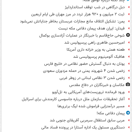
چند نکته درباره توافق مکه!
دبل درگاهی در شب توقف استانداردلیژ
ثبت ۲ میلیون و ۹۲۰ هزار تردد در مرز مهران طی ایام اربعین
یمن: تشکیل ائتلاف مانع مجازات عربستان بخاطر جنایاتش نمی‌شود
فیدان: ایران هدف پیمان دفاعی مکه نیست
شوخی حاج‌قاسم با خبرنگار در عملیات آزادسازی بوکمال
امیرحسین طاهری راهی پرسپولیس شد
طعنه همتی به وزیر خزانه داری آمریکا
هافبک آلومینیوم پرسپولیسی شد
یونان به دنبال گسترش حضور نظامی در خلیج فارس
زخمی شدن ۴ شهروند یمنی در حمله مزدوران سعودی
زخمی شدن ۳ نظامی لبنانی در زوطر غربی
عکاسان و خبرنگاران در دفاع مقدس
ورود فرمانده تروریست‌های آمریکایی به تل‌آویو
آغاز تحقیقات سازمان ملل درباره جاسوسی کارمندش برای اسرائیل
مسیر درآمدزایی فراموش شده لیگ برتری‌ها
پیمان دفاعی مکه!
مربی سابق استقلال سرمربی آفریقای جنوبی شد
دستگیری مسئول یک اداره آستارا در پرونده فساد مالی