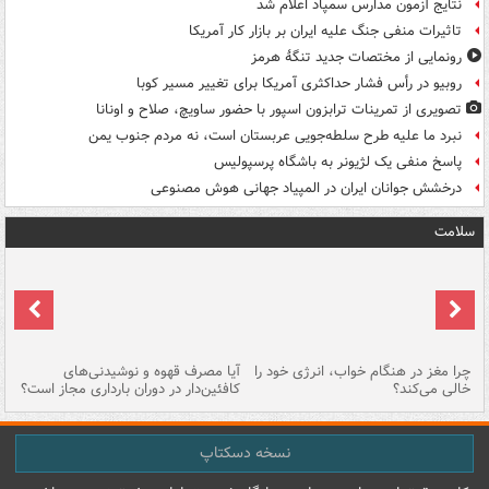
نتایج آزمون مدارس سمپاد اعلام شد
تاثیرات منفی جنگ علیه ایران بر بازار کار آمریکا
رونمایی از مختصات جدید تنگۀ هرمز
روبیو در رأس فشار حداکثری آمریکا برای تغییر مسیر کوبا
تصویری از تمرینات ترابزون اسپور با حضور ساویچ، صلاح و اونانا
نبرد ما علیه طرح سلطه‌جویی عربستان است، نه مردم جنوب یمن
پاسخ منفی یک لژیونر به باشگاه پرسپولیس
درخشش جوانان ایران در المپیاد جهانی هوش مصنوعی
سلامت
ت
چرا مغز در هنگام خواب، انرژی خود را
آیا مصرف قهوه و نوشیدنی‌های
چر
خالی می‌کند؟
کافئین‌دار در دوران بارداری مجاز است؟
می
نسخه دسکتاپ