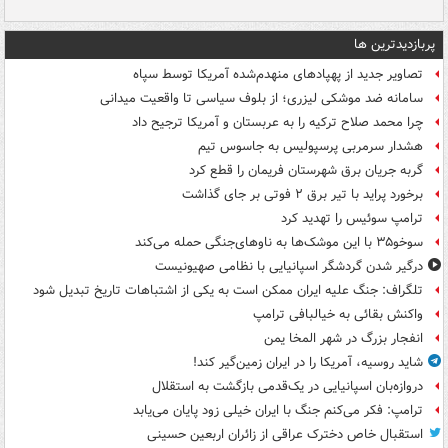
پربازدیدترین ها
تصاویر جدید از پهپادهای منهدم‌شده آمریکا توسط سپاه
سامانه ضد موشکی لیزری؛ از بلوف سیاسی تا واقعیت میدانی
چرا محمد صلاح ترکیه را به عربستان و آمریکا ترجیح داد
هشدار سرمربی پرسپولیس به جاسوس تیم
گربه جریان برق شهرستان فریمان را قطع کرد
برخورد پراید با تیر برق ۲ فوتی بر جای گذاشت
ترامپ سوئیس را تهدید کرد
سوخو۳۵ با این موشک‌ها به ناوهای‌جنگی حمله می‌کند
درگیر شدن گردشگر اسپانیایی با نظامی صهیونیست
تلگراف: جنگ علیه ایران ممکن است به یکی از اشتباهات تاریخ تبدیل شود
واکنش بقائی به خیالبافی ترامپ
انفجار بزرگ در شهر المخا یمن
شاید روسیه، آمریکا را در ایران زمین‌گیر کند!
دروازه‌بان اسپانیایی در یک‌قدمی بازگشت به استقلال
ترامپ: فکر می‌کنم جنگ با ایران خیلی زود پایان می‌یابد
استقبال خاص دخترک عراقی از زائران اربعین حسینی