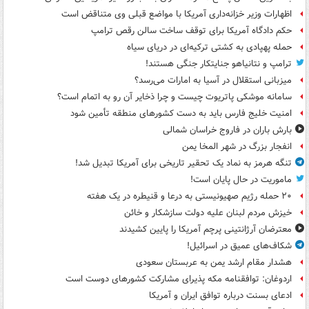
اظهارات وزیر خزانه‌داری آمریکا با مواضع قبلی وی متناقض است
حکم دادگاه آمریکا برای توقف ساخت سالن رقص ترامپ
حمله پهپادی به کشتی ترکیه‌ای در دریای سیاه
ترامپ و نتانیاهو جنایتکار جنگی هستند!
میزبانی استقلال در آسیا به امارات می‌رسد؟
سامانه موشکی پاتریوت چیست و چرا ذخایر آن رو به اتمام است؟
امنیت خلیج فارس باید به دست کشورهای منطقه تأمین شود
بارش باران در فاروج خراسان شمالی
انفجار بزرگ در شهر المخا یمن
تنگه هرمز به نماد یک تحقیر تاریخی برای آمریکا تبدیل شد!
ماموریت در حال پایان است!
۲۰ حمله رژیم صهیونیستی به درعا و قنیطره در یک هفته
خیزش مردم لبنان علیه دولت سازشکار و خائن
معترضان آرژانتینی پرچم آمریکا را پایین کشیدند
شکاف‌های عمیق در اسرائیل!
هشدار مقام ارشد یمن به عربستان سعودی
اردوغان: توافقنامه مکه پذیرای مشارکت کشورهای دوست است
ادعای بسنت درباره توافق ایران و آمریکا