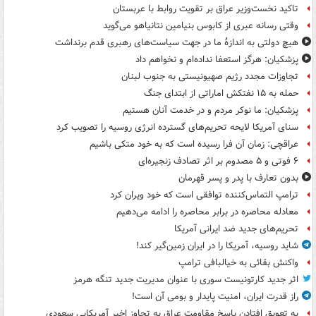
تاکید نخست‌وزیر عراق بر تقویت روابط با عربستان
وقتی رسانه عبری از کابوس بنیامین نتانیاهو می‌گوید
هیچ دولتی به اندازۀ ما در جهت سیاست‌های رهبری قدم برنداشت
پزشکیان: هرگز استعفا نداده‌ام و نخواهم داد
تجاوزات مجدد رژیم صهیونیستی به جنوب لبنان
حمله به ۱۵ نفتکش‌ اماراتی از ابتدای جنگ
پزشکیان: ما نوکر مردم و در خدمت آنان هستیم
سنای آمریکا لایحه تحریم‌های گسترده انرژی روسیه را تصویب کرد
عراقچی: زمان آن فرا رسیده است که به خود متکی باشیم
۶ فوتی و ۵ مصدوم بر اثر تصادف زنجیره‌ای
بدون تعارف با پدر و پسر قهرمان
ترامپ التماس‌کننده توافقی است که خود ویران کرد
معادله محاصره در برابر محاصره را ادامه می‌دهیم
تحریم‌های جدید ضد ایرانی آمریکا
شاید روسیه، آمریکا را در ایران زمین‌گیر کند!
واکنش بقائی به خیالبافی ترامپ
اثر جدید کارتونیست سوری با عنوان مدیریت جدید تنگه هرمز
راز قدرت ایران، امنیت پایدار و بومی آن است!
به تعویق افتادن پاسخ مقاومت عراق به تجاوز اخیر آمریکایی سعودی