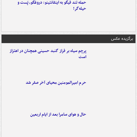
حمله تند فیگو به اینفانتینو: دروغگو، پَست‌ و
حیله‌گر!
برگزیده عکس
پرچم سیاه بر فراز گنبد حسینی همچنان در اهتزاز
است
حرم امیرالمومنین محیای آخر صفر شد
حال و هوای سامرا بعد از ایام اربعین