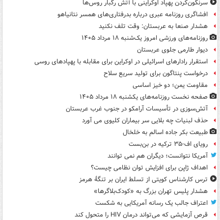
سرنگون‌کردن پهپاد اوکراینی با آتش رگبار روس‌ها
افشاگری روزنامه عبری درباره بدرفتاری‌های همسر نتانیاهو
هشدار صنعا به عربستان: وقت تلف نکنید
روزنامه‌های ورزشی امروز یک‌شنبه ۱۸ مرداد ۱۴۰۵
دیوار طارمی جلوی عربستان
استقرار رادارهای اسرائیلی در اوکراین برای مقابله با پهپادهای روسی
درخواست پنتاگون برای تولید سریع سلاح
مقاومت یمن؛ دو خیز اساسی
صفحه نخست روزنامه‌های یکشنبه ۱۸ مرداد ۱۴۰۵
آتش‌سوزی در تأسیسات آرامکو در جنوب غرب عربستان
حذف لبنیات چه بلایی سر بیماران کلیوی می آورد
طبیعت بکر جاده اسالم به خلخال
رویای اف-۳۵ ترکیه در بن‌بست
آمریکا نتوانست؛ دیگران هم نمی توانند
اهداف ژاپن برای افزایش توان نظامی چیست؟
ترس کارشناس کویتی از تسلط ایران بر تنگۀ هرمز
هشدار پلیس تهران بزرگ به «کودک‌بلاگرها»
اعتراف جالب یک رسانه آمریکایی به شکست
قرص آزمایشی که می‌تواند درمان HIV را متحول کند