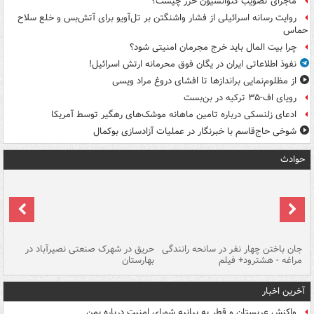
ماجرای تصویب کنوانسیون خزر چیست؟
روایت رسانه اسرائیلی از فشار واشنگتن بر تل‌آویو برای آتش‌بس و خلع سلاح
حماس
چرا بیت المال باید خرج مجرمان امنیتی شود؟
نفوذ اطلاعاتی ایران در یگان فوق محرمانه ارتش اسرائیل!
از مظلوم‌نمایی براندازها تا افشای دروغ مراد ویسی
رویای اف-۳۵ ترکیه در بن‌بست
ادعای زلنسکی درباره تامین ماهانه موشک‌های رهگیر توسط آمریکا
شوخی حاج‌قاسم با خبرنگار در عملیات آزادسازی بوکمال
حوادث
جان باختن چهار نفر در سانحه رانندگی
حریق در شهرک صنعتی نصیرآباد در
حر
مراغه - هشترود+ فیلم
بهارستان
فی
آخرین اخبار
واکنش عربستان و قطر به بیانیه شورای امنیت درباره یمن