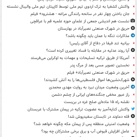
واکنش کشفیا به ترک اردوی تیم ملی توسط کاپیتان تیم ملی والیبال نشسته
جان باختن چهار نفر در سانحه رانندگی مراغه - هشترود+ فیلم
نشست هم اندیشی جمعی از علمای حوزه علمیه قم با عراقچی
حریق در شهرک صنعتی نصیرآباد در بهارستان
مذاکرات تنگه با عمان باید چگونه باشد؟
بیانیه تند فیفا در دفاع از آقای رئیس!
آیا روند عدلیه در مقابله با فساد تغییری کرده است؟
آمریکا از طریق ترکیه تسلیحات و مهمات به اوکراین می‌فرستد
نخستین تصویر مسی بعد از مرگ پدر
حریق در شهرک صنعتی نصیرآباد+ فیلم
شهرک‌نشین‌ها اموال فلسطینی‌ها را به آتش کشیدند!
آخرین وضعیت میدان نبرد به روایت مهدی محمدی
راز عبور مخفی جنگنده‌های ایرانی از چشم دشمن
نقشه راه ۱۵ ماده‌ای صلح غزه در بن‌بست
واکنش کنایه‌آمیز به عضویت ترکیه در پیمان مشترک با عربستان
قله دماوند در تابستان سفیدپوش شد!
وضعیت امنیتی منطقه پس از پیمان مکه چگونه خواهد شد؟
عامل افزایش قبوض آب و برق برخی مشترکان چه بود؟