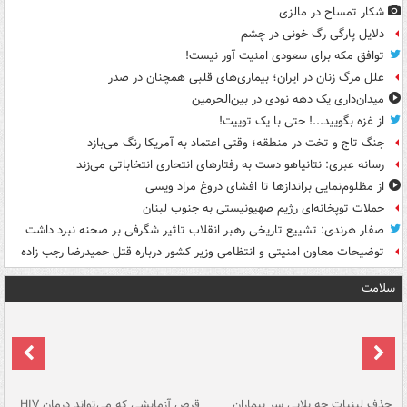
شکار تمساح در مالزی
دلایل پارگی رگ خونی در چشم
توافق مکه برای سعودی امنیت آور نیست!
علل مرگ زنان در ایران؛ بیماری‌های قلبی همچنان در صدر
میدان‌داری یک دهه نودی در بین‌الحرمین
از غزه بگویید...! حتی با یک توییت!
جنگ تاج و تخت در منطقه؛ وقتی اعتماد به آمریکا رنگ می‌بازد
رسانه عبری: نتانیاهو دست به رفتارهای انتحاری انتخاباتی می‌زند
از مظلوم‌نمایی براندازها تا افشای دروغ مراد ویسی
حملات توپخانه‌ای رژیم صهیونیستی به جنوب لبنان
صفار هرندی: تشییع تاریخی رهبر انقلاب تاثیر شگرفی بر صحنه نبرد داشت
توضیحات معاون امنیتی و انتظامی وزیر کشور درباره قتل حمیدرضا رجب زاده
سلامت
حذف لبنیات چه بلایی سر بیماران
قرص آزمایشی که می‌تواند درمان HIV
عل