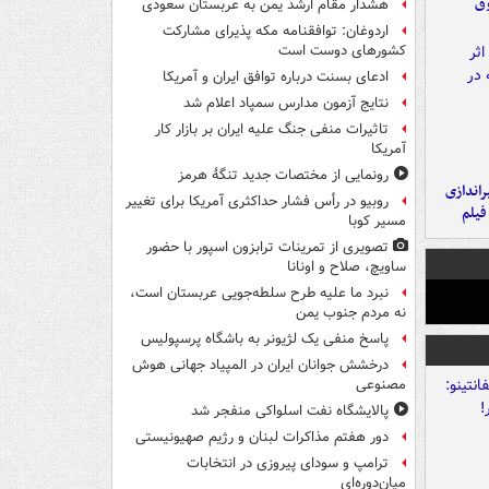
وق
هشدار مقام ارشد یمن به عربستان سعودی
اردوغان: توافقنامه مکه پذیرای مشارکت
کشورهای دوست است
ادعای بسنت درباره توافق ایران و آمریکا
نتایج آزمون مدارس سمپاد اعلام شد
تاثیرات منفی جنگ علیه ایران بر بازار کار
آمریکا
رونمایی از مختصات جدید تنگۀ هرمز
یراندازی
روبیو در رأس فشار حداکثری آمریکا برای تغییر
فیلم
مسیر کوبا
تصویری از تمرینات ترابزون اسپور با حضور
ساویچ، صلاح و اونانا
نبرد ما علیه طرح سلطه‌جویی عربستان است،
نه مردم جنوب یمن
پاسخ منفی یک لژیونر به باشگاه پرسپولیس
درخشش جوانان ایران در المپیاد جهانی هوش
مصنوعی
پالایشگاه نفت اسلواکی منفجر شد
دور هفتم مذاکرات لبنان و رژیم صهیونیستی
ترامپ و سودای پیروزی در انتخابات
میان‌دوره‌ای