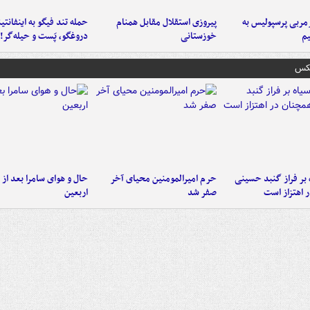
ربی پرسپولیس به
پیروزی استقلال مقابل همنام
حمله تند فیگو به اینفانتین
م
خوزستانی
دروغگو، پَست‌ و حیله‌گر!
عکس
 بر فراز گنبد حسینی
حرم امیرالمومنین محیای آخر
حال و هوای سامرا بعد از ا
 اهتزاز است
صفر شد
اربعین