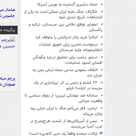
حمله سایبری گسترده به بورس آمریکا
هشدار سرم
تلگراف: جنگ علیه ایران ممکن است به یکی از
جاسوس تی
اشتباهات تاریخ تبدیل شود
امضای توافق دفاعی بین عربستان، ترکیه و
برگزیده 
پاکستان
ایتالیا خرید رادار اسرائیلی را متوقف کرد
درخواست عامری برای تعویق عملیات
انتقام‌جویانه علیه عربستان
دستور ترامپ برای تحقیق درباره چگونگی
افشای کمبود تسلیحات
ائتلاف سعودی مدعی حمله ارتش یمن به
نجران شد
پرچم سیاه
۲۲ کشته و زخمی بر اثر تیراندازی در یک
همچنان در
مدرسه در تایلند+ فیلم
سامانه ضد موشکی لیزری؛ از بلوف سیاسی تا
واقعیت میدانی
ترامپ: فکر می‌کنم جنگ با ایران خیلی زود
پایان می‌یابد
نیمی از آمریکایی‌ها از تشدید هرج‌ومرج در
غرب آسیا می‌ترسند
ایالات متحده واقعاً یک «ببر کاغذی» است!