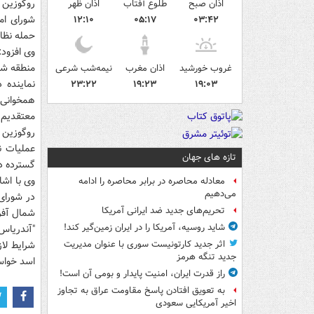
روگوزین 
اذان صبح
طلوع آفتاب
اذان ظهر
شورای ام
۱۲:۱۰
۰۵:۱۷
۰۳:۴۲
حمله نظا
وی افزود
منطقه شم
غروب خورشید
اذان مغرب
نیمه‌شب شرعی
نماینده 
۲۳:۲۲
۱۹:۲۳
۱۹:۰۳
همخوانی ب
معتقدیم، 
روگوزین ب
عملیات ن
تازه های جهان
گسترده د
وی با اشا
معادله محاصره در برابر محاصره را ادامه
می‌دهیم
در شورای
تحریم‌های جدید ضد ایرانی آمریکا
شمال آفری
شاید روسیه، آمریکا را در ایران زمین‌گیر کند!
"آندریاس 
شرایط لا
اثر جدید کارتونیست سوری با عنوان مدیریت
جدید تنگه هرمز
اسد خواس
راز قدرت ایران، امنیت پایدار و بومی آن است!
به تعویق افتادن پاسخ مقاومت عراق به تجاوز
اخیر آمریکایی سعودی