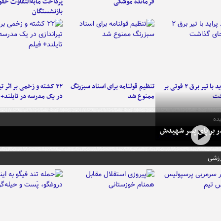
فرمانده‌ موشکی
پرداخت مابه‌التفاوت حق
بازنشستگان
برخورد پراید با تیر برق ۲ فوتی بر
تنظیم قولنامه برای اسناد سبزرنگ
۲۲ کشته و زخمی بر اثر ت
شت
ممنوع شد
در یک مدرسه در تایلند+ 
ده
در بر پای پسر شهیدش
رزشی