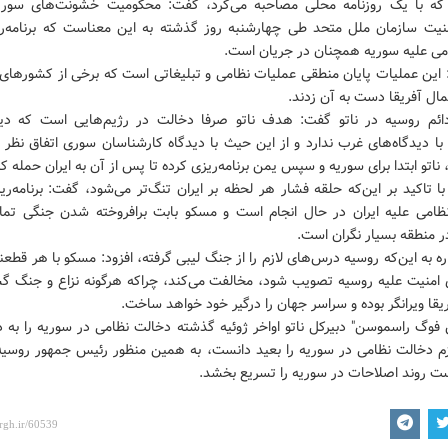
که با یک روزنامه محلی مصاحبه می‌کرد، گفت: محکومیت خشونت‌های سور
نیت سازمان ملل متحد طی چهارشنبه روز گذشته به این معناست که برنامه‌ری
می علیه سوریه همچنان در جریان است.
: این عملیات پایان منطقی عملیات نظامی و تبلیغاتی است که برخی از کشورهای 
ال آفریقا دست به آن زدند.
دائم روسیه در ناتو گفت: هدف ناتو صرفا دخالت در رژیم‌هایی است که دید
ا دیدگاه‌های غرب ندارد و از این حیث با دیدگاه کارشناسان سوری اتفاق نظر 
ناتو ابتدا برای سوریه و سپس یمن برنامه‌ریزی کرده تا پس از آن به ایران حمله کن
ا تاکید بر این‌که حلقه فشار هر لحظه بر ایران تنگ‌تر می‌شود، گفت: برنامه‌
ظامی علیه ایران در حال انجام است و مسکو بابت برافروخته شدن جنگی تمام
ر منطقه بسیار نگران است.
ره به این‌که روسیه درس‌های لازم را از جنگ لیبی گرفته، افزود: مسکو با هر قطعنا
 امنیت علیه روسیه تصویب شود، مخالفت می‌کند، چراکه هرگونه نزاع و جنگ گس
قا ویرانگر بوده و سراسر جهان را درگیر خود خواهد ساخت.
فوگ راسموسن" دبیرکل ناتو اواخر ژوئیه گذشته دخالت نظامی در سوریه را به د
زم دخالت نظامی در سوریه را بعید دانست، به همین منظور رئیس جمهور روسیه 
ت روند اصلاحات در سوریه را تسریع بخشد.