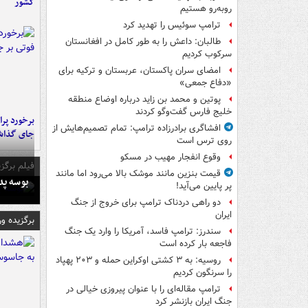
کشور
روبه‌رو هستیم
ترامپ سوئیس را تهدید کرد
طالبان: داعش را به طور کامل در افغانستان
سرکوب کردیم
امضای سران پاکستان، عربستان و ترکیه برای
«دفاع جمعی»
پوتین و محمد بن زاید درباره اوضاع منطقه
خلیج فارس گفت‌وگو کردند
افشاگری برادرزاده ترامپ: تمام تصمیم‌هایش از
جای گذا
روی ترس است
وقوع انفجار مهیب در مسکو
فیلم برگزی
قیمت بنزین مانند موشک بالا می‌رود اما مانند
بوسه‌ پ
پر پایین می‌آید!
دو راهی دردناک ترامپ برای خروج از جنگ
ایران
برگزیده و
سندرز: ترامپ فاسد، آمریکا را وارد یک جنگ
فاجعه بار کرده است
روسیه: به ۳ کشتی اوکراین حمله و ۲۰۳ پهپاد
را سرنگون کردیم
ترامپ مقاله‌ای را با عنوان پیروزی خیالی در
جنگ ایران بازنشر کرد