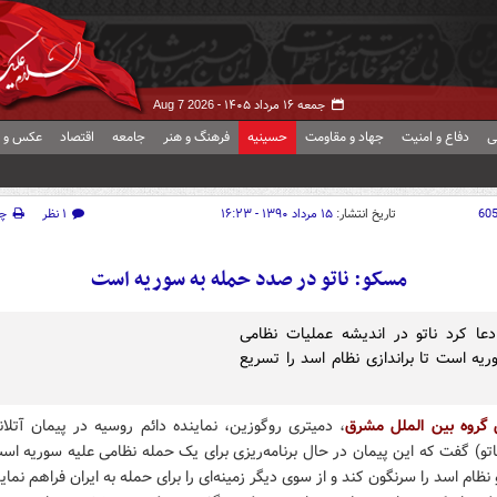
جمعه ۱۶ مرداد ۱۴۰۵ -
Aug 7 2026
ی
دفاع و امنیت
جهاد و مقاومت
حسینیه
فرهنگ و هنر
جامعه
اقتصاد
عکس و ف
60
تاریخ انتشار:
۱۵ مرداد ۱۳۹۰ - ۱۶:۲۳
۱ نظر
چ
مسکو: ناتو در صدد حمله به سوريه است
عا کرد ناتو در اندیشه عملیات نظامی
ریه است تا براندازی نظام اسد را تسریع
 گروه بین الملل مشرق
، دمیتری روگوزین، نماینده دائم روسیه در پیمان آتلان
تو) گفت که این پیمان در حال برنامه‌ریزی برای یک حمله نظامی علیه سوریه است
نظام اسد را سرنگون کند و از سوی دیگر زمینه‌ای را برای حمله به ایران فراهم نماید