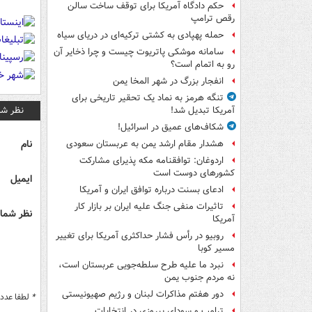
حکم دادگاه آمریکا برای توقف ساخت سالن
رقص ترامپ
حمله پهپادی به کشتی ترکیه‌ای در دریای سیاه
سامانه موشکی پاتریوت چیست و چرا ذخایر آن
رو به اتمام است؟
انفجار بزرگ در شهر المخا یمن
تنگه هرمز به نماد یک تحقیر تاریخی برای
نظر شم
آمریکا تبدیل شد!
شکاف‌های عمیق در اسرائیل!
نام
هشدار مقام ارشد یمن به عربستان سعودی
اردوغان: توافقنامه مکه پذیرای مشارکت
کشورهای دوست است
ایمیل
ادعای بسنت درباره توافق ایران و آمریکا
تاثیرات منفی جنگ علیه ایران بر بازار کار
نظر شما 
آمریکا
روبیو در رأس فشار حداکثری آمریکا برای تغییر
مسیر کوبا
نبرد ما علیه طرح سلطه‌جویی عربستان است،
نه مردم جنوب یمن
دور هفتم مذاکرات لبنان و رژیم صهیونیستی
*
لطفا عدد م
ترامپ و سودای پیروزی در انتخابات