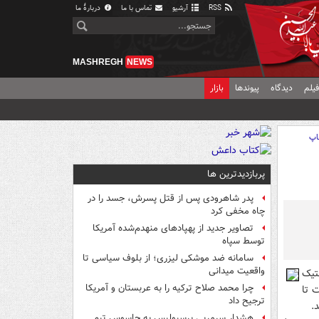
RSS
آرشیو
تماس با ما
دربارهٔ ما
MASHREGH
NEWS
یلم
دیدگاه
پیوندها
بازار
اپ
پربازدیدترین ها
پدر شاهرودی پس از قتل پسرش، جسد را در
چاه مخفی کرد
تصاویر جدید از پهپادهای منهدم‌شده آمریکا
توسط سپاه
سامانه ضد موشکی لیزری؛ از بلوف سیاسی تا
واقعیت میدانی
تیک
چرا محمد صلاح ترکیه را به عربستان و آمریکا
 تا
ترجیح داد
.
هشدار سرمربی پرسپولیس به جاسوس تیم