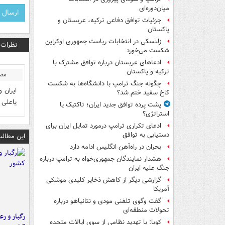
میان‌دوره‌ای
جزئیات توافق دفاعی ترکیه، عربستان و
پاکستان
زلنسکی در انتخابات ریاست جمهوری اوکراین
نظرات
شکست می‌خورد
ادعاهای عربستان درباره توافق مشترک با
ترکیه و پاکستان
مصط
چگونه جنگ ترامپ با دانشگاه‌ها به شکست
ایران 
کاخ سفید ختم شد؟
یاعلی م
پشت پرده توافق جدید ایران؛ تاکتیک یا
استراتژی؟
ادعای تکراری ترامپ درمورد تمایل ایران برای
دستیابی به توافق
این مطالب
بحران در راه‌آهن انگلیس ادامه دارد
هشدار نمایندگان جمهوری‌خواه به ترامپ درباره
جنگ علیه ایران
گزارشی دیگر از کاهش ذخایر کلیدی موشکی
آمریکا
گفت وگوی تلفنی مودی و نتانیاهو درباره
تحولات منطقه‌ای
رگبار و رع
کوبا: با تهدید نظامی از سوی ایالات متحده