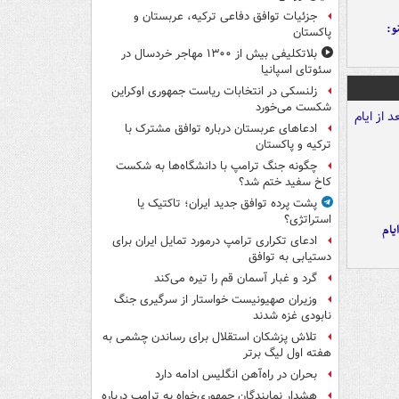
جزئیات توافق دفاعی ترکیه، عربستان و
و:
پاکستان
بلاتکلیفی بیش از ۱۳۰۰ مهاجر خردسال در
سئوتای اسپانیا
زلنسکی در انتخابات ریاست جمهوری اوکراین
شکست می‌خورد
ادعاهای عربستان درباره توافق مشترک با
ترکیه و پاکستان
چگونه جنگ ترامپ با دانشگاه‌ها به شکست
کاخ سفید ختم شد؟
پشت پرده توافق جدید ایران؛ تاکتیک یا
استراتژی؟
یام
ادعای تکراری ترامپ درمورد تمایل ایران برای
دستیابی به توافق
گرد و غبار آسمان قم را تیره می‌کند
وزیران صهیونیست خواستار از سرگیری جنگ
نابودی غزه شدند
تلاش پزشکان استقلال برای رساندن چشمی به
هفته اول لیگ برتر
بحران در راه‌آهن انگلیس ادامه دارد
هشدار نمایندگان جمهوری‌خواه به ترامپ درباره