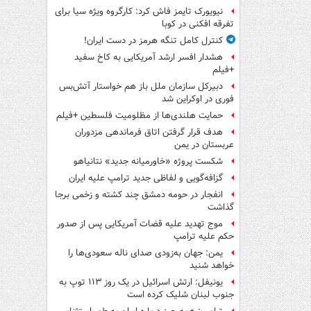
نیویورک تایمز فاش کرد: کارگروه ویژه سیا برای
تفرقه افکنی در کوبا
کنترل کامل تنگه هرمز در دست ایران!
هشدار افسر ارشد آمریکایی به کاخ سفید
+فیلم
دبیرکل سازمان ملل باز هم خواستار آتش‌بس
فوری در اوکراین شد
حمایت هلندی‌ها از مظلومیت فلسطین +فیلم
هدف قرار گرفتن اتاق‌ فرماندهی مزدوران
عربستان در یمن
شکست پروژه «خاورمیانه جدید» نتانیاهو
گزافه‌گویی و لفاظی جدید ترامپ علیه ایران
انفجار در حومه دمشق چند کشته و زخمی برجا
گذاشت
موج تهدید علیه قضات آمریکایی پس از صدور
حکم علیه ترامپ
یمن: جهان به‌زودی صدای ناله سعودی‌ها را
خواهد شنید
یونیفل: ارتش اسرائیل در یک روز ۱۱۳ توپ به
جنوب لبنان شلیک کرده است