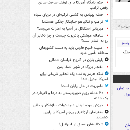
حکم دادگاه آمریکا برای توقف ساخت سالن
رقص ترامپ
حمله پهپادی به کشتی ترکیه‌ای در دریای سیاه
ترامپ و نتانیاهو جنایتکار جنگی هستند!
بررسی: 0
میزبانی استقلال در آسیا به امارات می‌رسد؟
سامانه موشکی پاتریوت چیست و چرا ذخایر آن
رو به اتمام است؟
پاسخ
امنیت خلیج فارس باید به دست کشورهای
جنگ
منطقه تأمین شود
بارش باران در فاروج خراسان شمالی
انفجار بزرگ در شهر المخا یمن
تنگه هرمز به نماد یک تحقیر تاریخی برای
آمریکا تبدیل شد!
ماموریت در حال پایان است!
۲۰ حمله رژیم صهیونیستی به درعا و قنیطره در
یک هفته
خیزش مردم لبنان علیه دولت سازشکار و خائن
معترضان آرژانتینی پرچم آمریکا را پایین
کشیدند
شکاف‌های عمیق در اسرائیل!
مان