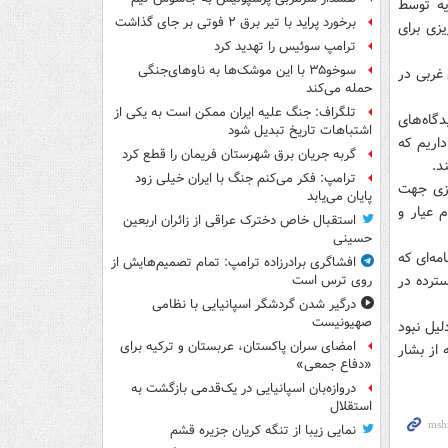
یه توسط
برخورد پراید با تیر برق ۲ فوتی بر جای گذاشت
زی برای
ترامپ سوئیس را تهدید کرد
سوخو۳۵ با این موشک‌ها به ناوهای‌جنگی
غربی در
حمله می‌کند
تلگراف: جنگ علیه ایران ممکن است به یکی از
گاه‌های
اشتباهات تاریخ تبدیل شود
داریم که
گربه جریان برق شهرستان فریمان را قطع کرد
د.
ترامپ: فکر می‌کنم جنگ با ایران خیلی زود
ریزی جهت
پایان می‌یابد
 عیار و
استقبال خاص دخترک عراقی از زائران اربعین
حسینی
مه‌ای که
افشاگری برادرزاده ترامپ: تمام تصمیم‌هایش از
ترده در
روی ترس است
درگیر شدن گردشگر اسپانیایی با نظامی
صهیونیست
لیل نبود
امضای سران پاکستان، عربستان و ترکیه برای
از بشار
«دفاع جمعی»
دروازه‌بان اسپانیایی در یک‌قدمی بازگشت به
استقلال
نمایی زیبا از تنگه کریان جزیره قشم