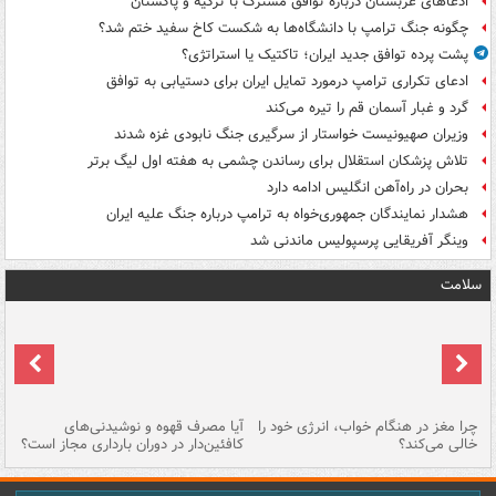
ادعاهای عربستان درباره توافق مشترک با ترکیه و پاکستان
چگونه جنگ ترامپ با دانشگاه‌ها به شکست کاخ سفید ختم شد؟
پشت پرده توافق جدید ایران؛ تاکتیک یا استراتژی؟
ادعای تکراری ترامپ درمورد تمایل ایران برای دستیابی به توافق
گرد و غبار آسمان قم را تیره می‌کند
وزیران صهیونیست خواستار از سرگیری جنگ نابودی غزه شدند
تلاش پزشکان استقلال برای رساندن چشمی به هفته اول لیگ برتر
بحران در راه‌آهن انگلیس ادامه دارد
هشدار نمایندگان جمهوری‌خواه به ترامپ درباره جنگ علیه ایران
وینگر آفریقایی پرسپولیس ماندنی شد
سلامت
ت
چرا مغز در هنگام خواب، انرژی خود را
آیا مصرف قهوه و نوشیدنی‌های
چر
خالی می‌کند؟
کافئین‌دار در دوران بارداری مجاز است؟
می