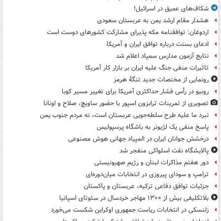
شکاف‌های عمیق در اسرائیل!
هشدار مقام ارشد یمن به عربستان سعودی
اردوغان: توافقنامه مکه پذیرای مشارکت کشورهای دوست است
ادعای بسنت درباره توافق ایران و آمریکا
نتایج آزمون مدارس سمپاد اعلام شد
تاثیرات منفی جنگ علیه ایران بر بازار کار آمریکا
رونمایی از مختصات جدید تنگۀ هرمز
روبیو در رأس فشار حداکثری آمریکا برای تغییر مسیر کوبا
تصویری از تمرینات ترابزون اسپور با حضور ساویچ، صلاح و اونانا
نبرد ما علیه طرح سلطه‌جویی عربستان است، نه مردم جنوب یمن
پاسخ منفی یک لژیونر به باشگاه پرسپولیس
درخشش جوانان ایران در المپیاد جهانی هوش مصنوعی
پالایشگاه نفت اسلواکی منفجر شد
دور هفتم مذاکرات لبنان و رژیم صهیونیستی
ترامپ و سودای پیروزی در انتخابات میان‌دوره‌ای
جزئیات توافق دفاعی ترکیه، عربستان و پاکستان
بلاتکلیفی بیش از ۱۳۰۰ مهاجر خردسال در سئوتای اسپانیا
زلنسکی در انتخابات ریاست جمهوری اوکراین شکست می‌خورد