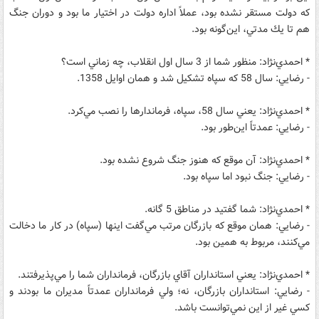
كه دولت مستقر نشده بود، عملاً اداره دولت در اختيار ما بود و دوران جنگ
هم تا يك مدتي، اين‌گونه بود.
* احمدي‌نژاد‌: منظور شما از 3 سال اول انقلاب، چه زماني است؟
- ‌رضايي‌: سال 58 كه سپاه تشكيل شد و همان اوايل 1358.
* احمدي‌‌نژاد‌: يعني سال 58‌، سپاه‌، فرماندارها را نصب مي‌كرد.
- رضايي‌: عمدتاً اين‌طور بود.
* احمدي‌نژاد‌: آن موقع كه هنوز جنگ شروع نشده بود.
- رضايي‌: جنگ نبود اما سپاه بود.
* احمدي‌نژاد‌: شما گفتيد در مناطق 5 گانه.
- رضايي‌: همان موقع كه بازرگان مرتب مي‌گفت اينها (سپاه) در كار ما دخالت
مي‌كنند، مربوط به همين بود.
* احمدي‌نژاد‌: يعني استانداران آقاي بازرگان‌، فرمانداران شما را ‌مي‌پذيرفتند.
- رضايي‌: استانداران بازرگان‌، نه‌؛ ولي فرمانداران عمدتاً مديران ما بودند و
كسي غير از اين نمي‌توانست باشد.