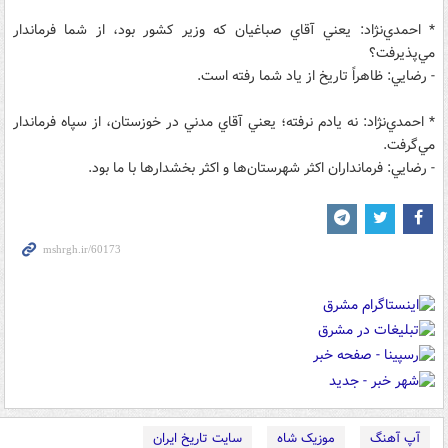
* احمدي‌نژاد‌: يعني آقاي صباغيان كه وزير كشور بود، از شما فرماندار
مي‌پذيرفت؟
- رضايي‌: ظاهراً تاريخ از ياد شما رفته است.
* احمدي‌نژاد‌: نه يادم نرفته‌؛ يعني آقاي مدني در خوزستان‌، از سپاه‌ فرماندار
مي‌گرفت.
- رضايي‌: فرمانداران اكثر شهرستان‌ها و اكثر بخشدارها با ما بود.
آپ آهنگ
موزیک شاه
سایت تاریخ ایران