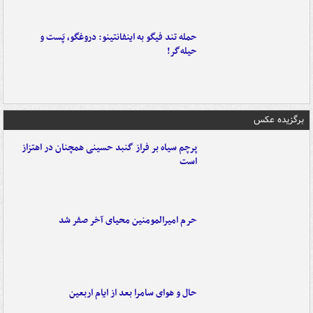
حمله تند فیگو به اینفانتینو: دروغگو، پَست‌ و
حیله‌گر!
برگزیده عکس
پرچم سیاه بر فراز گنبد حسینی همچنان در اهتزاز
است
حرم امیرالمومنین محیای آخر صفر شد
حال و هوای سامرا بعد از ایام اربعین