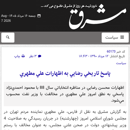
جمعه ۱۶ مرداد ۱۴۰۵ -
Aug
7 2026
سیاست
کد خبر
60173
تاریخ انتشار:
۱۲ مرداد ۱۳۹۰ - ۱۸:۴۳
۳ نظر
چاپ
سیاست
پاسخ تاريخي رضايي به اظهارات علي مطهري
اظهارات محسن رضايي در مناظره انتخاباتي سال 88 با محمود احمدي‌نژاد
‌پاسخي ‌به نطق امروز علي مطهري در مخالفت با وزير نفت محسوب
مي‌شود.
به گزارش مشرق به نقل از فارس، علي مطهري نماينده مردم تهران در
مجلس شوراي اسلامي ‌امروز (چهارشنبه) در جريان رسيدگي به صلاحيت 4
وزير پيشنهادي دولت در صحن علني مجلس، به عنوان ‌مخالف‌ با رستم