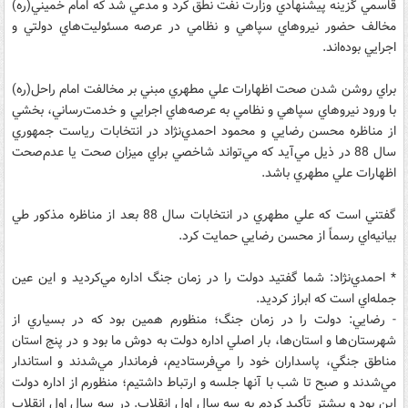
قاسمي گزينه پيشنهادي ‌وزارت نفت نطق كرد و مدعي شد كه‌ امام خميني(ره)
مخالف حضور نيروهاي سپاهي و نظامي در عرصه‌ مسئوليت‌هاي دولتي و
اجرايي بوده‌اند.
براي روشن شدن صحت اظهارات علي مطهري مبني بر مخالفت امام راحل(ره)
با ورود نيروهاي سپاهي و نظامي به عرصه‌هاي اجرايي و خدمت‌رساني، بخشي
از مناظره محسن رضايي و محمود احمدي‌نژاد در انتخابات رياست جمهوري
سال 88 در ذيل مي‌آيد كه مي‌تواند شاخصي براي ميزان صحت يا عدم‌صحت
اظهارات علي مطهري باشد.
گفتني‌ است كه علي مطهري در انتخابات سال 88 بعد از مناظره مذكور طي
بيانيه‌اي رسماً از محسن رضايي حمايت كرد.
* احمدي‌نژاد‌: شما گفتيد دولت را در زمان جنگ اداره مي‌كرديد و اين عين
جمله‌اي است كه ابراز كرديد.
- ‌رضايي‌: دولت را در زمان جنگ؛ منظورم همين بود كه در بسياري از
شهرستان‌ها و استان‌‌ها، بار اصلي اداره دولت به دوش ما بود و در پنج استان
مناطق جنگي‌، پاسداران خود را مي‌فرستاديم، فرماندار مي‌شدند و استاندار
مي‌شدند و صبح تا شب با آنها جلسه و ارتباط داشتيم؛ منظورم از اداره دولت
اين بود و بيشتر تأكيد كردم به سه سال اول انقلاب. در سه سال اول انقلاب