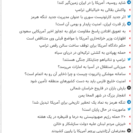
شاید روسیه، آمریکا را در ایران زمین‌گیر کند!
واکنش بقائی به خیالبافی ترامپ
اثر جدید کارتونیست سوری با عنوان مدیریت جدید تنگه هرمز
راز قدرت ایران، امنیت پایدار و بومی آن است!
به تعویق افتادن پاسخ مقاومت عراق به تجاوز اخیر آمریکایی سعودی
اظهارات وزیر خزانه‌داری آمریکا با مواضع قبلی وی متناقض است
حکم دادگاه آمریکا برای توقف ساخت سالن رقص ترامپ
حمله پهپادی به کشتی ترکیه‌ای در دریای سیاه
ترامپ و نتانیاهو جنایتکار جنگی هستند!
میزبانی استقلال در آسیا به امارات می‌رسد؟
سامانه موشکی پاتریوت چیست و چرا ذخایر آن رو به اتمام است؟
امنیت خلیج فارس باید به دست کشورهای منطقه تأمین شود
بارش باران در فاروج خراسان شمالی
انفجار بزرگ در شهر المخا یمن
تنگه هرمز به نماد یک تحقیر تاریخی برای آمریکا تبدیل شد!
ماموریت در حال پایان است!
۲۰ حمله رژیم صهیونیستی به درعا و قنیطره در یک هفته
خیزش مردم لبنان علیه دولت سازشکار و خائن
معترضان آرژانتینی پرچم آمریکا را پایین کشیدند