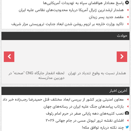
پاسخ معنادار هوافضای سپاه به تهدیدات آمریکایی‌ها
هشدار ارشدترین ژنرال آمریکا درباره محدودیت‌های نظامی علیه ایران
مقصد جدید پسر زیدان
تاکید وزارت خارجه بر لزوم روشن شدن ابعاد جنایت تروریستی مزار شریف
حوادث
ای
هشدار نسبت به وفوع تندباد در تهران
لحظه انفجار جایگاه CNG "صحنه" در
دس
دوربین مداربسته
ات
آخرین اخبار
معاون امنیتی وزیر کشور از بررسی ابعاد مختلف قتل حمیدرضا رجب‌زاده خبر داد
بازتاب پیامدهای جنگ علیه ایران در رسانه‌های جهان
نصب کتیبه‌های دهه پایانی صفر در حرم امام رئوف
افشای نقشه ترور لیونل مسی در جام جهانی ۲۰۲۶
چند نکته درباره توافق مکه!