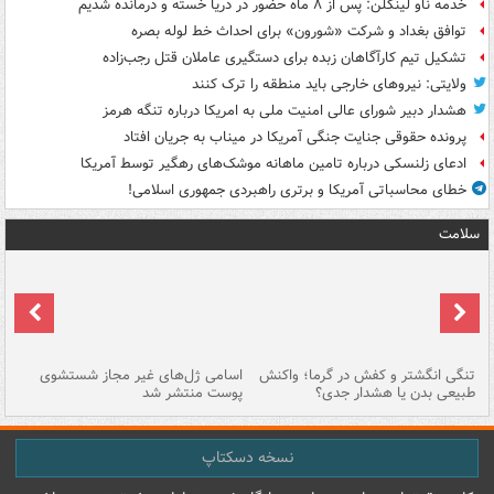
خدمه ناو لینکلن: پس از ۸ ماه حضور در دریا خسته و درمانده‌ شدیم
توافق بغداد و شرکت «شورون» برای احداث خط لوله بصره
تشکیل تیم کارآگاهان زبده برای دستگیری عاملان قتل رجب‌زاده
ولایتی: نیروهای خارجی باید منطقه را ترک کنند
هشدار دبیر شورای عالی امنیت ملی به امریکا درباره تنگه هرمز
پرونده حقوقی جنایت جنگی آمریکا در میناب به جریان افتاد
ادعای زلنسکی درباره تامین ماهانه موشک‌های رهگیر توسط آمریکا
خطای محاسباتی آمریکا و برتری راهبردی جمهوری اسلامی!
سلامت
تنگی انگشتر و کفش در گرما؛ واکنش
اسامی ژل‌های غیر مجاز شستشوی
مر
طبیعی بدن یا هشدار جدی؟
پوست منتشر شد
نسخه دسکتاپ