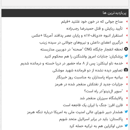
پربازدیدترین ها
مداح جوانی که در خون خود غلتید +فیلم
تأیید ربایش و قتل حمیدرضا رجب‌زاده
استقرار انبوه «دی‌اف‑۱۷» و پایان عصر پدافند آمریکا +عکس
درگیری اعضای داعش و نیروهای جولانی در سیده زینب
لحظه انفجار جایگاه CNG "صحنه" در دوربین مداربسته
پزشکیان: جنایات امروز واشنگتن را هم محکوم کنید
خدمه ناو لینکلن: پس از ۸ ماه حضور در دریا خسته و درمانده‌ شدیم
تصاویر دیده‌ نشده از دو فرمانده شهید موشکی
بیانیه سپاه پاسداران به مناسبت روز خبرنگار
جزئیات جدید از نفتکش منفجر شده در هرمز
"سوپر ال‌نینو"در راه است؟
پالایشگاه سیزران منفجر شد
فارن افرز: جنگ با ایران یک فاجعه است
هشدار دبیر شورای عالی امنیت ملی به امریکا درباره تنگه هرمز
پاکستان: باید در برابر اسرائیل متحد شویم
حتی اوکراین هم به ترکیه حمله کرد