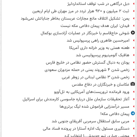
دبل درگاهی در شب توقف استانداردلیژ
ثبت ۲ میلیون و ۹۲۰ هزار تردد در مرز مهران طی ایام اربعین
یمن: تشکیل ائتلاف مانع مجازات عربستان بخاطر جنایاتش نمی‌شود
فیدان: ایران هدف پیمان دفاعی مکه نیست
شوخی حاج‌قاسم با خبرنگار در عملیات آزادسازی بوکمال
امیرحسین طاهری راهی پرسپولیس شد
طعنه همتی به وزیر خزانه داری آمریکا
هافبک آلومینیوم پرسپولیسی شد
یونان به دنبال گسترش حضور نظامی در خلیج فارس
زخمی شدن ۴ شهروند یمنی در حمله مزدوران سعودی
زخمی شدن ۳ نظامی لبنانی در زوطر غربی
عکاسان و خبرنگاران در دفاع مقدس
ورود فرمانده تروریست‌های آمریکایی به تل‌آویو
آغاز تحقیقات سازمان ملل درباره جاسوسی کارمندش برای اسرائیل
مسیر درآمدزایی فراموش شده لیگ برتری‌ها
پیمان دفاعی مکه!
مربی سابق استقلال سرمربی آفریقای جنوبی شد
دستگیری مسئول یک اداره آستارا در پرونده فساد مالی
مجتبی جباری تیم جدیدش را انتخاب کرد