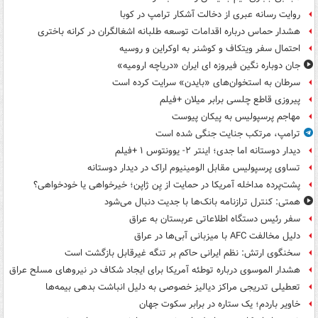
روایت رسانه عبری از دخالت آشکار ترامپ در کوبا
هشدار حماس درباره اقدامات توسعه طلبانه اشغالگران در کرانه باختری
احتمال سفر ویتکاف و کوشنر به اوکراین و روسیه
جان دوباره نگین فیروزه ای ایران «دریاچه ارومیه»
سرطان به استخوان‌های «بایدن» سرایت کرده است
پیروزی قاطع چلسی برابر میلان +فیلم
مهاجم پرسپولیس به پیکان پیوست
ترامپ، مرتکب جنایت جنگی شده است
دیدار دوستانه اما جدی؛ اینتر ۲- یوونتوس ۱ +فیلم
تساوی پرسپولیس مقابل الومینیوم اراک در دیدار دوستانه
پشت‌پرده مداخله آمریکا در حمایت از یِن ژاپن؛ خیرخواهی یا خودخواهی؟
همتی: کنترل ترازنامه بانک‌ها با جدیت دنبال می‌شود
سفر رئیس دستگاه اطلاعاتی عربستان به عراق
دلیل مخالفت AFC با میزبانی آبی‌ها در عراق
سخنگوی ارتش: نظم ایرانی حاکم بر تنگه غیرقابل بازگشت است
هشدار الموسوی درباره توطئه آمریکا برای ایجاد شکاف در نیروهای مسلح عراق
تعطیلی تدریجی مراکز دیالیز خصوصی به دلیل انباشت بدهی بیمه‌ها
خاویر باردم؛ یک ستاره در برابر سکوت جهان