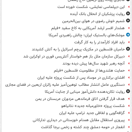
این دیپلماسی نمایشی، شکست خورده است
روایت پزشکیان از انحلال بانک آینده
شمیم خوش رضوی در هوای بین‌الحرمین
هشدار افسر ارشد آمریکایی به کاخ سفید +فیلم
موشک‌های بالستیک ایران؛ چالش راهبردی آمریکا
باید افراد کارآمدتر را به کار گرفت
حامیان فلسطین در مکزیک پرچم اسرائیل را به آتش کشیدند
دبیرکل سازمان ملل باز هم خواستار آتش‌بس فوری در اوکراین شد
آنچه رهبر شهید سال‌ها پیش دیده بودند
حمایت هلندی‌ها از مظلومیت فلسطین +فیلم
افشای برکناری در موساد پس از شکست پروژه علیه ایران
دستگیری عامل انتشار مطالب توهین‌آمیز علیه زائران اربعین در فضای مجازی
روایت تکان‌دهنده دانش‌آموز مینابی از جنایت آمریکا
هدف قرار گرفتن اتاق‌ فرماندهی مزدوران عربستان در یمن
شکست پروژه «خاورمیانه جدید» نتانیاهو
گزافه‌گویی و لفاظی جدید ترامپ علیه ایران
پیروزی استقلال مقابل همنام خوزستانی در دیداری تدارکاتی
انفجار در حومه دمشق چند کشته و زخمی برجا گذاشت