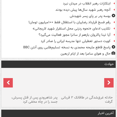
ابتکارات رهبر انقلاب در میدان نبرد
آنچه رهبر شهید سال‌ها پیش دیده بودند
بوسه‌ پدر بر پای پسر شهیدش
رقم فسخ قرارداد رضاییان با استقلال فقط ۱۰۰میلیون تومان!
تکذیب ادعای «نحوه ردزنی محل استقرار شهید لاریجانی»
آیا تینا پاکروان بازهم از ساترا مجوز فعالیت می‌گیرد؟
کویت دستور تعطیلی تنها مدرسه ایرانی را صادر کرد
پاسخ قاطع ملیحه محمدی به نسخه تسلیم‌طلبی روی آنتن BBC
حال و هوای سامرا بعد از ایام اربعین
حوادث
شته
حادثه غرق‌شدگی در طاقانک ۲ قربانی
پدر شاهرودی پس از قتل پسرش،
دس
گرفت
جسد را در چاه مخفی کرد
آخرین اخبار