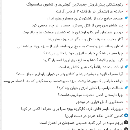
رکوردشکنی پیش‌فروش جدیدترین گوشی‌های تاشوی سامسونگ
حادثه غرق‌شدگی در طاقانک ۲ قربانی گرفت
مسجد جامع یزد، از باشکوه‌ترین معماری‌های ایران
پدر شاهرودی پس از قتل پسرش، جسد را در چاه مخفی کرد
دردسر همزمان آمریکا و اوکراین با ته کشیدن موشک های پاتریوت
آثار مخرب مصرف الکل و سیگار در بروز بیماری‌ها
اذعان رسانه صهیونیست به موج بی‌سابقه فرار از سرزمین‌های اشغالی
چرا مغز در هنگام خواب، انرژی خود را خالی می‌کند؟
گرما برای پالایشگاه‌ها و منابع برق اروپا اضطرار آفرید
ایالات متحده واقعاً یک «ببر کاغذی» است!
آیا مصرف قهوه و نوشیدنی‌های کافئین‌دار در دوران بارداری مجاز است؟
توقف طولانی کامیون‌ها پشت مرز؛ صورت‌حساب سنگینی که به اقتصاد می‌رسد
حماقت ترامپ با ذخایر انرژی جهان چه کرد؟
چرا تابستان فصل محبوب میکروب‌هاست؟
دستگیری قاتل فراری در نوشهر
نیویورک تایمز فاش کرد: کارگروه ویژه سیا برای تفرقه افکنی در کوبا
کنترل کامل تنگه هرمز در دست ایران!
پرچم سیاه بر فراز گنبد حسینی همچنان در اهتزاز است
ماجرای پیاده روی اربعین حاج رمضان