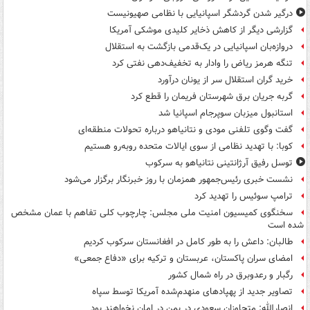
درگیر شدن گردشگر اسپانیایی با نظامی صهیونیست
گزارشی دیگر از کاهش ذخایر کلیدی موشکی آمریکا
دروازه‌بان اسپانیایی در یک‌قدمی بازگشت به استقلال
تنگه هرمز ریاض را وادار به تخفیف‌دهی نفتی کرد
خرید گران استقلال سر از یونان درآورد
گربه جریان برق شهرستان فریمان را قطع کرد
استانبول میزبان سوپرجام اسپانیا شد
گفت وگوی تلفنی مودی و نتانیاهو درباره تحولات منطقه‌ای
کوبا: با تهدید نظامی از سوی ایالات متحده روبه‌رو هستیم
توسل رفیق آرژانتینی نتانیاهو به سرکوب
نشست خبری رئیس‌جمهور همزمان با روز خبرنگار برگزار می‌شود
ترامپ سوئیس را تهدید کرد
سخنگوی کمیسیون امنیت ملی مجلس: چارچوب کلی تفاهم با عمان مشخص
شده است
طالبان: داعش را به طور کامل در افغانستان سرکوب کردیم
امضای سران پاکستان، عربستان و ترکیه برای «دفاع جمعی»
رگبار و رعدوبرق در راه شمال کشور
تصاویر جدید از پهپادهای منهدم‌شده آمریکا توسط سپاه
انصارالله: متجاوزان سعودی در یمن در امان نخواهند بود