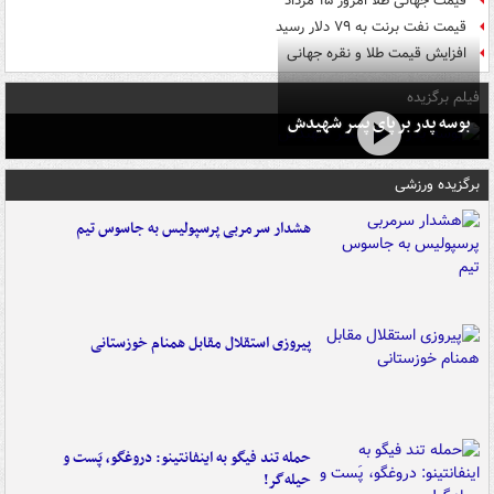
قیمت جهانی طلا امروز ۱۵ مرداد
قیمت نفت برنت به ۷۹ دلار رسید
افزایش قیمت طلا و نقره جهانی
فیلم برگزیده
بوسه‌ پدر بر پای پسر شهیدش
برگزیده ورزشی
هشدار سرمربی پرسپولیس به جاسوس تیم
پیروزی استقلال مقابل همنام خوزستانی
حمله تند فیگو به اینفانتینو: دروغگو، پَست‌ و
حیله‌گر!