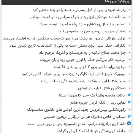
پربازدیدترین ها
پدر شاهرودی پس از قتل پسرش، جسد را در چاه مخفی کرد
سامانه ضد موشکی لیزری؛ از بلوف سیاسی تا واقعیت میدانی
تصاویر جدید از پهپادهای منهدم‌شده آمریکا توسط سپاه
هشدار سرمربی پرسپولیس به جاسوس تیم
توقف طولانی کامیون‌ها پشت مرز؛ صورت‌حساب سنگینی که به اقتصاد می‌رسد
تلگراف: جنگ علیه ایران ممکن است به یکی از اشتباهات تاریخ تبدیل شود
چرا محمد صلاح ترکیه را به عربستان و آمریکا ترجیح داد
ترامپ: فکر می‌کنم جنگ با ایران خیلی زود پایان می‌یابد
برخورد پراید با تیر برق ۲ فوتی بر جای گذاشت
نیویورک تایمز فاش کرد: کارگروه ویژه سیا برای تفرقه افکنی در کوبا
سوخو۳۵ با این موشک‌ها به ناوهای‌جنگی حمله می‌کند
دستگیری قاتل فراری در نوشهر
ایالات متحده واقعاً یک «ببر کاغذی» است!
نمایی زیبا از تنگه کریان جزیره قشم
رکوردشکنی پیش‌فروش جدیدترین گوشی‌های تاشوی سامسونگ
استقبال خاص دخترک عراقی از زائران اربعین حسینی
افشاگری برادرزاده ترامپ: تمام تصمیم‌هایش از روی ترس است
حادثه غرق‌شدگی در طاقانک ۲ قربانی گرفت