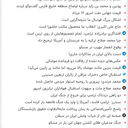
پوتین و محمد بن زاید درباره اوضاع منطقه خلیج فارس گفت‌وگو کردند
قیمت جهانی نفت امروز ۱۶ مرداد
اشکال بزرگ فوتبال ما نتیجه‌گرایی است
حاج علی اکبری: انقلاب ما محصول مکتب عاشورا است
افشاگری برادرزاده ترامپ: تمام تصمیم‌هایش از روی ترس است
چرا محمد صلاح ترکیه را به عربستان و آمریکا ترجیح داد
وقوع انفجار مهیب در مسکو
دست بالای ایران در مذاکرات جاری!
عکس‌های دیده نشده از رفاقت دو فرمانده‌ موشکی
قیمت بنزین مانند موشک بالا می‌رود اما مانند پر پایین می‌آید!
استقبال خاص دخترک عراقی از زائران اربعین حسینی
محمد مرندی: پیروزی با روحیه استوار مردمی حاصل شده
محمد صلاح مات و مبهوت استقبال هواداران ترابزون اسپور
دو راهی دردناک ترامپ برای خروج از جنگ ایران
سندرز: ترامپ فاسد، آمریکا را وارد یک جنگ فاجعه بار کرده است
پاسخ تأمین‌اجتماعی به زمان پرداخت مابه‌التفاوت حقوق بازنشستگان
صحنه ای نادر از حیات وحش ایران در سبلان
جنگ مدعیان طلای کشتی جهان این بار در مسکو