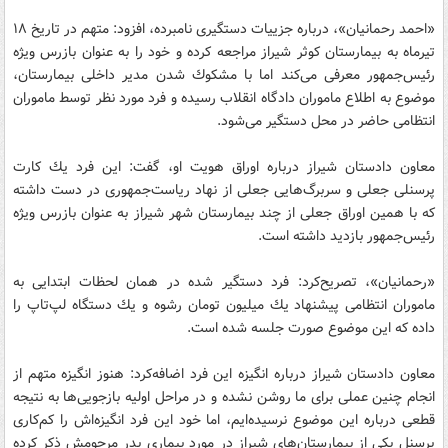
«احمد رحمانیان»، درباره جزییات دستگیری نامبرده، افزود: متهم در تاریخ ۱۸
تیرماه به بیمارستان كوثر شیراز مراجعه كرده و خود را به عنوان بازرس ویژه
رئیس‌جمهور معرفی می‌كند اما با مشكوك شدن مدیر داخلی بیمارستان،
موضوع به اطلاع ماموران دادگاه انقلاب رسیده و فرد مورد نظر توسط ماموران
انتظامی حاضر در محل دستگیر می‌شود.
معاون دادستان شیراز درباره اوراق هویت او، گفت: این فرد یك كارت
پرسنلی جعلی و سربرگ‌هایی جعلی از نهاد ریاست‌جمهوری در دست داشته
كه با همین اوراق جعلی از چند بیمارستان شهر شیراز به عنوان بازرس ویژه
رئیس‌جمهور بازدید داشته است.
«رحمانیان»، تصریح‌كرد: فرد دستگیر شده در‌‌ همان لحظات ابتدایی به
ماموران انتظامی پیشنهاد یك میلیون تومان رشوه و یك دستگاه لپ‌تاپ را
داده كه این موضوع صورت جلسه شده است.
معاون دادستان شیراز درباره انگیزه این فرد اضافه‌كرد: هنوز انگیزه متهم از
انجام چنین عملی برای ما روشن نشده و در مراحل اولیه بازجویی‌ها به نتیجه
قطعی درباره این موضوع نرسیده‌ایم، اما خود این فرد انگیزه‌اش را كم‌كاری
پرسنل یكی از بیمارستان‌های شیراز در مورد بیماری پدر مرحومش ذكر كرده