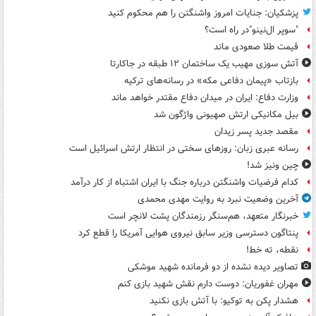
پزشکیان: جنایات امروز واشنگتن را هم محکوم کنید
"سوپر ال‌نینو"در راه است؟
قیمت طلا صعودی ماند
آتش سوزی مهیب یک ساختمان ۱۲ طبقه در جاکارتا
بازتاب «پیمان دفاعی مکه» در رسانه‌های ترکیه
وزارت دفاع: ایران در میدان دفاع مقتدر خواهد ماند
بیل مکانیکی ارتش صهیونی واژگون شد
مقصد جدید پسر زیدان
رسانه عبری زبان: روزهای سختی در انتظار ارتش اسرائیل است
چین ونیز شد!
کدام فرضیات واشنگتن درباره جنگ با ایران اشتباه از کار درآمد
آخرین وضعیت نبرد به روایت مهدی محمدی
خبرنگار متعهد، هم‌سنگر رزمندگان پشت لانچر است
پنتاگون دسترسی وزیر سابق نیروی هوایی آمریکا را قطع کرد
نقطه، ته خط!
تصاویر دیده‌ نشده از دو فرمانده شهید موشکی
مهران غفوریان: دوست دارم نقش شهید بازی کنم
هشدار پکن به توکیو: با آتش بازی نکنید