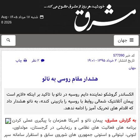
شنبه ۱۷ مرداد ۱۴۰۵ -
Aug
8 2026
جهان
کد خبر
577390
تاریخ انتشار:
۲ خرداد ۱۳۹۵ - ۱۹:۰۱
۲ نظر
چاپ
جهان
هشدار مقام روسی به ناتو
الکساندر گروشکو نماینده دایم روسیه در ناتو با تاکید بر اینکه «لازم است
پیمان آتلانتیک شمالی روابط با روسیه را بازبینی کند»، به ناتو هشدار داد
که اقدام های تحریک آمیز را ادامه ندهد.
به گزارش مشرق،
پیمان ناتو و آمریکا همزمان با پیگیری عملی کردن
برنامه های فعالیت های نظامی و رزمایشی در گرجستان، مولداوی،
لتونی، لیتوانی و استونی جمهوری های شوروی سابق و استقرار سامانه سپر