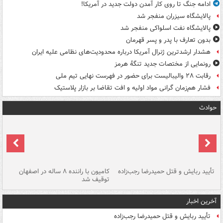
ادامه جنگ تا روی کار آمدن دولت جدید در آمریکا!
پالایشگاه سیزران منفجر شد
پالایشگاه نفت اسلواکی منفجر شد
بدون تعارف با پدر و پسر قهرمان
هشدار ارشدترین ژنرال آمریکا درباره محدودیت‌های نظامی علیه ایران
رونمایی از مختصات جدید تنگۀ هرمز
رقابت ۲۸ والیبالیست برای حضور در فهرست نهایی تیم ملی
فشار هم‌زمان گرانی مواد اولیه و افت تقاضا بر بازار پلاستیک
حوادث
تأیید ربایش و قتل حمیدرضا رجب‌زاده
کامیون با راننده ۸ ساله در اصفهان
"س
توقیف شد
آخرین اخبار
تأیید ربایش و قتل حمیدرضا رجب‌زاده