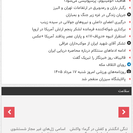
هافبک آلومینیوم، پرسپولیسی می‌شود؟
رگبار باران و رعدوبرق در ارتفاعات تهران و البرز
جریان زندگی در غزه زیر جنگ و بمباران
درگیری اعضای داعش و نیروهای جولانی در سیده زینب
برکناری شوکه‌کننده فرمانده لشکر پنجم ارتش آمریکا در اروپا
استقرار انبوه «دی‌اف‑۱۷» و پایان عصر پدافند آمریکا +عکس
تشکر آقای شهید ایران از موکب‌داران عراقی
ادامه ادعاهای سنتکام درباره محاصره دریایی ایران
قالیباف روز خبرنگار را تبریک گفت
رویای ائتلاف مکه
روزنامه‌های ورزشی امروز ‌شنبه ۱۷ مرداد ۱۴۰۵
پالایشگاه سیزران منفجر شد
سلامت
تنگی انگشتر و کفش در گرما؛ واکنش
اسامی ژل‌های غیر مجاز شستشوی
مر