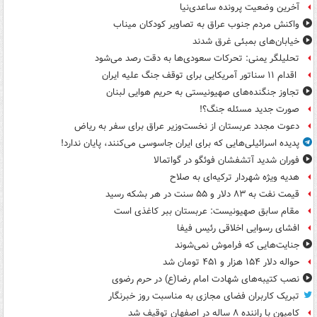
آخرین وضعیت پرونده ساعدی‌نیا
واکنش مردم جنوب عراق به تصاویر کودکان میناب
خیابان‌های بمبئی غرق شدند
تحلیلگر یمنی: تحرکات سعودی‌ها به دقت رصد می‌شود
اقدام ۱۱ سناتور آمریکایی برای توقف جنگ علیه ایران
تجاوز جنگنده‌های صهیونیستی به حریم هوایی لبنان
صورت جدید مسئله جنگ؟!
دعوت مجدد عربستان از نخست‌وزیر عراق برای سفر به ریاض
پدیده اسرائیلی‌هایی که برای ایران جاسوسی می‌کنند، پایان ندارد!
فوران شدید آتشفشان فوئگو در گواتمالا
هدیه ویژه شهردار ترکیه‌ای به صلاح
قیمت نفت به ۸۳ دلار و ۵۵ سنت در هر بشکه رسید
مقام سابق صهیونیست: عربستان ببر کاغذی است
افشای رسوایی اخلاقی رئیس فیفا
جنایت‌هایی که فراموش نمی‌شوند
حواله دلار ۱۵۴ هزار و ۴۵۱ تومان شد
نصب کتیبه‌های شهادت امام رضا(ع) در حرم رضوی
تبریک کاربران فضای مجازی به مناسبت روز خبرنگار
کامیون با راننده ۸ ساله در اصفهان توقیف شد