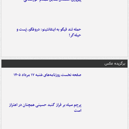
حمله تند فیگو به اینفانتینو: دروغگو، پَست‌ و
حیله‌گر!
برگزیده عکس
صفحه نخست روزنامه‌های شنبه ۱۷ مرداد ۱۴۰۵
پرچم سیاه بر فراز گنبد حسینی همچنان در اهتزاز
است