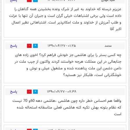
سید مهدی
۰۱:۲۲ - ۱۳۹۰/۰۴/۲۷
0
0
عزیزم درسته که خداوند به غیر از شرک وعده بخشیدن همه گناهان را
داده است ولی برخی اشتباهات خیلی گران است و جبران آن تنها با عزلت
و طلب آمرزش از خداوند و ملت امکانپذیر است. اشتباهاتی نظیر اعمال
اکبر آقا
پاسخ
محمد
۰۱:۲۵ - ۱۳۹۰/۰۴/۲۷
0
0
چه کسی بستر را برای هاشمی جز خودش فراهم کرد؟ اخوی زاده های
جنابعالی در این مملکت هرجه خواستند کردند واکنون از جیب ملت در
دامن دشمن این ملت پناهنده شده و مشغول عیش و نوش و
خوشگذرانی است، طلبکار نیز هستید؟
پاسخ
۰۸:۳۸ - ۱۳۹۰/۰۴/۲۷
0
0
واقعا هم احساس خطر داره چون هاشمی ،هاشمی دهه 60و 70 نیست
که نظام بتونه بهش تکیه کنه هاشمی فعلی متاسفانه استحاله شده
است