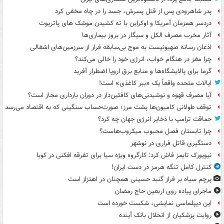
پدر شاهرودی پس از قتل پسرش، جسد را در چاه مخفی کرد
دردسر همزمان آمریکا و اوکراین با ته کشیدن موشک های پاتریوت
آثار مخرب مصرف الکل و سیگار در بروز بیماری‌ها
اذعان رسانه صهیونیست به موج بی‌سابقه فرار از سرزمین‌های اشغالی
چرا مغز در هنگام خواب، انرژی خود را خالی می‌کند؟
گرما برای پالایشگاه‌ها و منابع برق اروپا اضطرار آفرید
ایالات متحده واقعاً یک «ببر کاغذی» است!
آیا مصرف قهوه و نوشیدنی‌های کافئین‌دار در دوران بارداری مجاز است؟
توقف طولانی کامیون‌ها پشت مرز؛ صورت‌حساب سنگینی که به اقتصاد می‌رسد
حماقت ترامپ با ذخایر انرژی جهان چه کرد؟
چرا تابستان فصل محبوب میکروب‌هاست؟
دستگیری قاتل فراری در نوشهر
نیویورک تایمز فاش کرد: کارگروه ویژه سیا برای تفرقه افکنی در کوبا
کنترل کامل تنگه هرمز در دست ایران!
پرچم سیاه بر فراز گنبد حسینی همچنان در اهتزاز است
ماجرای پیاده روی اربعین حاج رمضان
این دیپلماسی نمایشی، شکست خورده است
روایت پزشکیان از انحلال بانک آینده