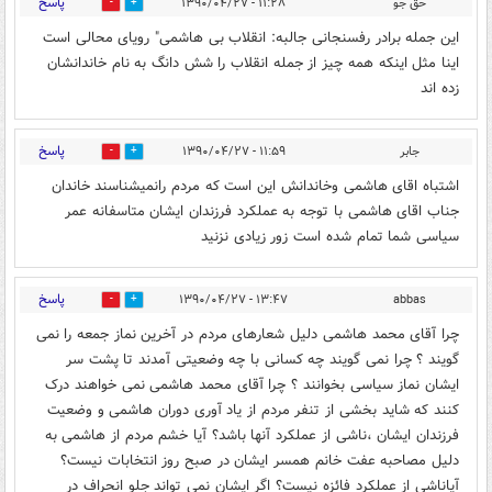
پاسخ
حق جو
۱۱:۲۸ - ۱۳۹۰/۰۴/۲۷
0
0
این جمله برادر رفسنجانی جالبه: انقلاب بی هاشمی" رویای محالی است
اینا مثل اینکه همه چیز از جمله انقلاب را شش دانگ به نام خاندانشان
زده اند
پاسخ
جابر
۱۱:۵۹ - ۱۳۹۰/۰۴/۲۷
0
0
اشتباه اقای هاشمی وخاندانش این است که مردم رانمیشناسند خاندان
جناب اقای هاشمی با توجه به عملکرد فرزندان ایشان متاسفانه عمر
سیاسی شما تمام شده است زور زیادی نزنید
پاسخ
۱۳:۴۷ - ۱۳۹۰/۰۴/۲۷
abbas
0
0
چرا آقای محمد هاشمی دلیل شعارهای مردم در آخرین نماز جمعه را نمی
گویند ؟ چرا نمی گویند چه کسانی با چه وضعیتی آمدند تا پشت سر
ایشان نماز سیاسی بخوانند ؟ چرا آقای محمد هاشمی نمی خواهند درک
کنند که شاید بخشی از تنفر مردم از یاد آوری دوران هاشمی و وضعیت
فرزندان ایشان ،ناشی از عملکرد آنها باشد؟ آیا خشم مردم از هاشمی به
دلیل مصاحبه عفت خانم همسر ایشان در صبح روز انتخابات نیست؟
آیاناشی از عملکرد فائزه نیست؟ اگر ایشان نمی تواند جلو انحراف در