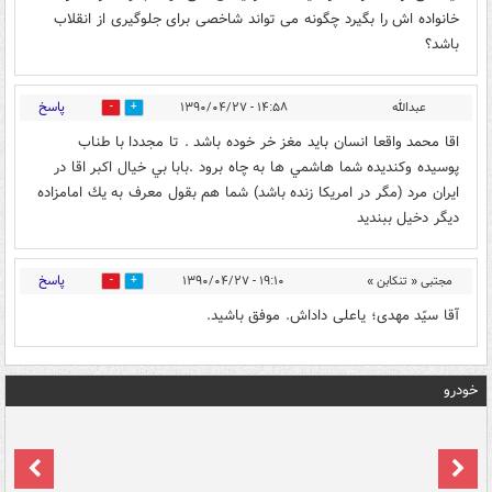
خانواده اش را بگیرد چگونه می تواند شاخصی برای جلوگیری از انقلاب
باشد؟
پاسخ
عبدالله
۱۴:۵۸ - ۱۳۹۰/۰۴/۲۷
0
0
اقا محمد واقعا انسان بايد مغز خر خوده باشد . تا مجددا با طناب
پوسيده وكنديده شما هاشمي ها به چاه برود .بابا بي خيال اكبر اقا در
ايران مرد (مگر در امريكا زنده باشد) شما هم بقول معرف به يك امامزاده
ديگر دخيل ببنديد
پاسخ
مجتبی « تنکابن »
۱۹:۱۰ - ۱۳۹۰/۰۴/۲۷
0
0
آقا سیّد مهدی؛ یاعلی داداش. موفق باشید.
خودرو