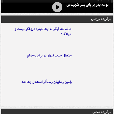
بوسه‌ پدر بر پای پسر شهیدش
برگزیده ورزشی
حمله تند فیگو به اینفانتینو: دروغگو، پَست‌ و
حیله‌گر!
جنجال جدید نیمار در برزیل +فیلم
رامین رضاییان رسماً از استقلال جدا شد
برگزیده عکس