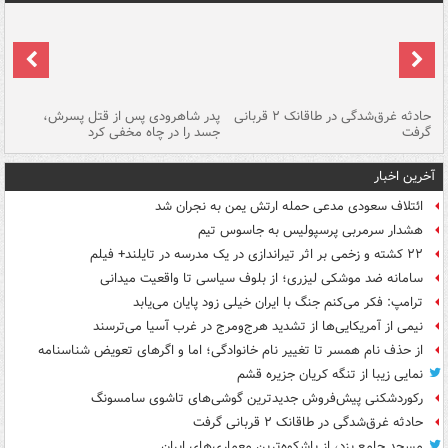
شته
حادثه غرق‌شدگی در طاقانک ۲ قربانی
پدر شاهرودی پس از قتل پسرش،
دس
گرفت
جسد را در چاه مخفی کرد
آخرین اخبار
ائتلاف سعودی مدعی حمله ارتش یمن به نجران شد
هشدار سرمربی پرسپولیس به جاسوس تیم
۲۲ کشته و زخمی بر اثر تیراندازی در یک مدرسه در تایلند+ فیلم
سامانه ضد موشکی لیزری؛ از بلوف سیاسی تا واقعیت میدانی
ترامپ: فکر می‌کنم جنگ با ایران خیلی زود پایان می‌یابد
نیمی از آمریکایی‌ها از تشدید هرج‌ومرج در غرب آسیا می‌ترسند
از حذف نام همسر تا تغییر نام خانوادگی؛ اما و اگرهای تعویض شناسنامه
نمایی زیبا از تنگه کریان جزیره قشم
رکوردشکنی پیش‌فروش جدیدترین گوشی‌های تاشوی سامسونگ
حادثه غرق‌شدگی در طاقانک ۲ قربانی گرفت
مسجد جامع یزد، از باشکوه‌ترین معماری‌های ایران