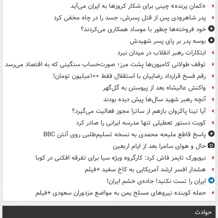
«کمانِ پرنده» چینی برای شکار کروزها به ایران می‌آید
پدر شاهرودی پس از قتل پسرش، جسد را در چاه مخفی کرد
خود فروخته‌ها چطور با موساد همکاری می‌کردند؟
بوسه‌ پدر بر پای پسر شهیدش
ابتکارات رهبر انقلاب در میدان نبرد
توقف طولانی کامیون‌ها پشت مرز؛ صورت‌حساب سنگینی که به اقتصاد می‌رسد
رقم فسخ قرارداد رضاییان با استقلال فقط ۱۰۰میلیون تومان!
واکنش عالیشاه بعد از پیوستن به گل‌گهر
آنچه رهبر شهید سال‌ها پیش دیده بودند
آیا تینا پاکروان بازهم از ساترا مجوز فعالیت می‌گیرد؟
کویت دستور تعطیلی تنها مدرسه ایرانی را صادر کرد
پاسخ قاطع ملیحه محمدی به نسخه تسلیم‌طلبی روی آنتن BBC
حال و هوای سامرا بعد از ایام اربعین
نیویورک تایمز فاش کرد: کارگروه ویژه سیا برای تفرقه افکنی در کوبا
هشدار افسر ارشد آمریکایی به کاخ سفید +فیلم
ایران را تست نکنید! جاده‌ی خشم ایران!
حمله کوبنده نیروهای مسلح یمن به مواضع مزدوران سعودی +فیلم
حوادث