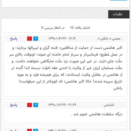
نظرات
انتشار یافته: 10
در انتظار بررسی: 0
پاسخ
مجتبی « تنکابن »
۱۷:۱۶ - ۱۳۹۰/۰۴/۲۶
0
0
اکبر هاشمی دست از حمایت از منافقین؛ فتنه گران و لیبرالها بردارند؛ و
در عمل مُطیع؛ فرمانبردار و سرباز امام خامنه ای شوند؛ اونوقت بالای سر
ملّت جای دارند. در غیر این صورت نزد ملّت جایگاهی نخواهند داشت. و
ملّت مسلمان ایران غیر از ولایت با احدی عقد اخوّت نبسته اند! گُنده تر
از هاشمی در مقابل ولایت ایستادند؛ که برای همیشه طرد و به موزه
تاریخ سپرده شدند! حالا اکبر هاشمی؛ که کوچکتر از این حرفهاست!
یاعلی
پاسخ
ناشناس
۲۱:۲۶ - ۱۳۹۰/۰۴/۲۶
0
0
دیگه سلطنت هاشمی تموم شد .
پاسخ