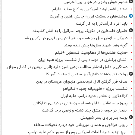
شمیم خوش رضوی در هوای بین‌الحرمین
هشدار افسر ارشد آمریکایی به کاخ سفید +فیلم
موشک‌های بالستیک ایران؛ چالش راهبردی آمریکا
باید افراد کارآمدتر را به کار گرفت
حامیان فلسطین در مکزیک پرچم اسرائیل را به آتش کشیدند
دبیرکل سازمان ملل باز هم خواستار آتش‌بس فوری در اوکراین شد
آنچه رهبر شهید سال‌ها پیش دیده بودند
حمایت هلندی‌ها از مظلومیت فلسطین +فیلم
افشای برکناری در موساد پس از شکست پروژه علیه ایران
دستگیری عامل انتشار مطالب توهین‌آمیز علیه زائران اربعین در فضای مجازی
روایت تکان‌دهنده دانش‌آموز مینابی از جنایت آمریکا
هدف قرار گرفتن اتاق‌ فرماندهی مزدوران عربستان در یمن
شکست پروژه «خاورمیانه جدید» نتانیاهو
گزافه‌گویی و لفاظی جدید ترامپ علیه ایران
پیروزی استقلال مقابل همنام خوزستانی در دیداری تدارکاتی
انفجار در حومه دمشق چند کشته و زخمی برجا گذاشت
بوسه‌ پدر بر پای پسر شهیدش
رایزنی عراقچی و همتای موریتانی خود درباره تحولات منطقه
موج تهدید علیه قضات آمریکایی پس از صدور حکم علیه ترامپ