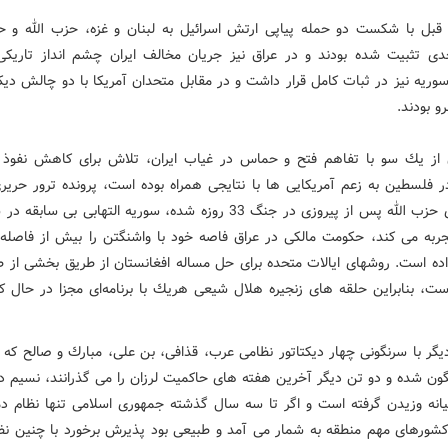
بل با شكست دو حمله پیاپی ارتش اسرائیل به لبنان و غزه، حزب الله و 
 تثبیت شده بودند و در عراق نیز جریان مخالف ایران چشم انداز تاریك
ریه نیز در ثبات كامل قرار داشت و در مقابل متحدان آمریكا با دو چالش دیكت
رو بودند.
ن از یك سو با تفاهم فتح و حماس در غیاب ایران، تلاش برای كاهش نفوذ
ر فلسطین به زعم آمریكایی ها با نتایجی همراه بوده است، پرونده ترور حری
جدی برای حزب الله پس از پیروزی در جنگ 33 روزه شده، سوریه التهابی بی س
تجربه می كند، حكومت مالكی در عراق فاصه خود با واشنگتن را بیش از فاصله ب
ه است. روشهای ایالات متحده برای حل مساله افغانستان از طریق بخشی از طا
ست، بنابراین حلقه های زنجیره هلال شیعی هریك با برنامه‌ای مجزا در حال ك
یگر با سرنگونی چهار دیكتاتور نظامی عرب، قذافی، بن علی، مبارك و صالح كه د
گون شده و دو تن دیگر آخرین هفته های حاكمیت لرزان را می گذرانند، نسیم د
یانه وزیدن گرفته است و اگر تا سه سال گذشته جمهوری اسلامی تنها نظام دم
كشورهای مهم منطقه به شمار می آمد و طبیعی بود پذیرش برخورد با چنین نظ