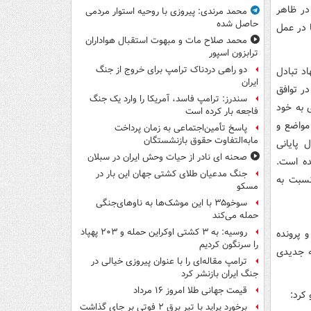
 در ظاهر
محمد مرندی: پیروزی با روحیه استوار مردمی
حاصل شده
 در عمل
محمد صلاح مات و مبهوت استقبال هواداران
ترابزون اسپور
دو راهی دردناک ترامپ برای خروج از جنگ
اد تبادل
ایران
در توافق
سندرز: ترامپ فاسد، آمریکا را وارد یک جنگ
نیمه دوم سال 1390 سیر صعودی به خود
فاجعه بار کرده است
مواضع و
پاسخ تأمین‌اجتماعی به زمان پرداخت
مابه‌التفاوت حقوق بازنشستگان
 پایانی
صحنه ای نادر از حیات وحش ایران در سبلان
ده است.
جنگ مدعیان طلای کشتی جهان این بار در
نسبت به
مسکو
سوخو۳۵ با این موشک‌ها به ناوهای‌جنگی
حمله می‌کند
روسیه: به ۳ کشتی اوکراین حمله و ۲۰۳ پهپاد
و پرونده
را سرنگون کردیم
ه جدیدی
ترامپ مقاله‌ای را با عنوان پیروزی خیالی در
جنگ ایران بازنشر کرد
قیمت جهانی طلا امروز ۱۶ مرداد
كرد:
برخورد پراید با تیر برق ۲ فوتی بر جای گذاشت