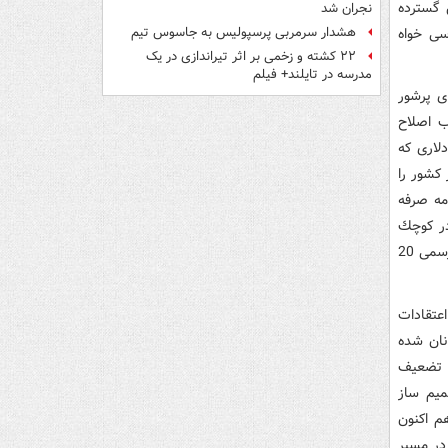
 گسترده
نجران شد
سی خواه
هشدار سرمربی پرسپولیس به جاسوس تیم
۲۲ کشته و زخمی بر اثر تیراندازی در یک
مدرسه در تایلند+ فیلم
ی پرشور
در غیاب اصلاح
لاری كه
كشور را
مه صرفه
در كوچك
كردن سبد خرید خانوار به تدریج بروز كرده و نارضایتی قشر حقوق بگیر كه با وجود تورم رسمی 20
عتقادات
نان شده
ا تضعیف
میم ساز
هم اكنون
 در مسیر