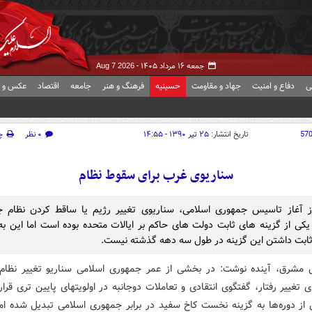
جمعه ۱۶ مرداد ۱۴۰۵ -
Aug 7 2026
ی
دفاع و امنیت
جهاد و مقاومت
حسینیه
فرهنگ و هنر
جامعه
اقتصاد
عکس و ف
57
تاریخ انتشار:
۲۵ تیر ۱۳۹۰ - ۱۴:۵۵
۰ نظر
چ
سناریوی غرب برای سقوط نظام
از آغاز تاسیس جمهوری اسلامی، سناریوی تغییر رژیم یا ساقط كردن نظام 
یكی از گزینه های ثابت دولت های حاكم بر ایالات متحده بوده است اما این به
ثابت داشتن این گزینه در طول سه دهه گذشته نیست.
 مشرق، آینده نوشت: در بخشی از عمر جمهوری اسلامی سناریو تغییر نظام
 تغییر رفتار، گفتگوی انتقادی و تعاملات دوجانبه در اولویتهای پایین تری قرا
از دوره‌ها به گزینه نخست كاخ سفید در برابر جمهوری اسلامی تبدیل شده اما