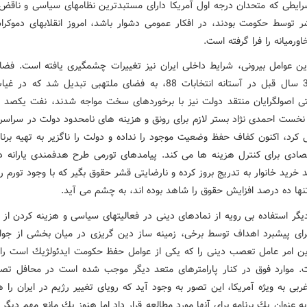
ایطی كه متحدان درجه اول آمریكا دارای مستبدترین نظامهای سیاسی و ناقض
 توسط حكومت بودند، در افكار عمومی دشوار باشد، امروز انقلابهای دموكرا
ورمیانه را فرا گرفته است.
این عوامل بیرونی، شرایط داخلی ایران نیز تغییرات چشمگیری یافته است. فضا
سیاسی 3 سال قبل در آستانه انتخابات 88، به فضای ملتهبی تبدیل شد كه 
ی اصولگرایان منتقد دولت نیز با برخوردهای سخت مواجه شدند، نفت یكصد د
نخست احمدی نژاد بستر لازم برای رونق و هزینه های نامحدود دولت در سراسر 
 كرد، اكنون كفاف حفظ وضعیت موجود را نداده و دولت را ناگزیر به تهیه برنا
صادی برای كنترل هزینه ها می كند. پیامدهای تورمی طرح هدفمندی یارانه 
ها ده درصد افزایش حقوق را شاهد بوده اند، به چشم می آید.
یگر استفاده بی رویه از نمادهای دینی در فعالیتهای سیاسی و هزینه كردن از ا
ای پیشبرد اهداف توسط برخی، زمینه ساز دین گریزی در میان بخشی از جوا
ن امر عامل تعصب دینی را كه یكی از عوامل حفظ حكومت ایدئولژیك است ر
. موارد فوق در كنار پارامترهای متعد دیگر موجب شده است در محافل تص
ربی به ویژه آمریكا، این تصور به وجود آید كه رویای تغییر رژیم در ایران را 
ه عنوان یك برنامه برای آنها مورد مطالعه قرار داد اما هنوز یك مانع مهم دیگر