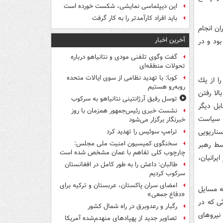
این دیپلماسی نمایشی، شکست خورده است
باید افراد کارآمدتر را به کار گرفت
ان انجام
آخرین اخبار
ود و در
گفت وگوی تلفنی مودی و نتانیاهو درباره
تحولات منطقه‌ای
کوبا: با تهدید نظامی از سوی ایالات متحده
ا از یك
روبه‌رو هستیم
الا رفتن
توسل رفیق آرژانتینی نتانیاهو به سرکوب
بل دیگر
نشست خبری رئیس‌جمهور همزمان با روز
ت سیاست
خبرنگار برگزار می‌شود
ناریویی
ترامپ سوئیس را تهدید کرد
سخنگوی کمیسیون امنیت ملی مجلس:
سط رهبر
چارچوب کلی تفاهم با عمان مشخص شده است
رانیان،
طالبان: داعش را به طور کامل در افغانستان
سرکوب کردیم
امضای سران پاکستان، عربستان و ترکیه برای
ه مسایل
«دفاع جمعی»
ی كه در
رگبار و رعدوبرق در راه شمال کشور
نیروهای
تصاویر جدید از پهپادهای منهدم‌شده آمریکا