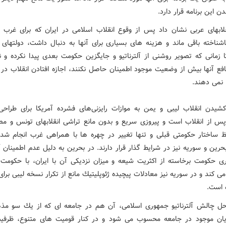
ن این برنامه قرار دارد.
قلابهای عربی نشان داد پس از وقوع انقلاب اسلامی در ایران كه برای غرب ب
اشناخته باقی ماند و هزینه های بسیاری برای آنها به دنبال داشت، دولتهای آ
تا زمانی كه تصویر روشنی از آلترناتیو و جایگزین حكومت بعدی پیدا نكرده‌ و 
افع آنها بیش از وضعیت موجود اطمینان حاصل نكنند، اجازه افتادن انقلاب در 
 نمی دهند.
 كشیدن انقلاب لیبی و یمن به موازات رایزنی‌های فشرده آمریكا برای طراحی
س از انقلاب است و پیروزی سریع و بدون مانع تراشی انقلابهای تونس و مصر
 ساختار حكومتی قبلی و تنها تغییر در چهره ها با همراهی غرب انجام شد.
ین و سوریه نیز در شرایط گذار قرار دارند. در بحرین به دلیل عدم اطمینان آ
 حكومت برخاسته از اكثریت شیعه و میزان نزدیكی آن با ایران، با حكومت 
 كند و در سوریه نیز معادلات پیچیده ژئوپلیتیك مانع از تكرار نسخه لیبی بر
 است.
 حل چالش آلترناتیو جمهوری اسلامی، آن هم در جامعه ای كه از یك سو م
ان موجود در جامعه محسوب می شود و در كنار قومیت های متنوع، ظرفی