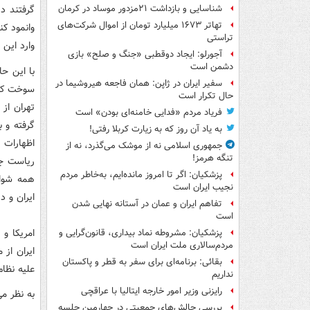
گرفتند در
شناسایی و بازداشت ۲۱مزدور موساد در کرمان
تهاتر ۱۶۷۳ میلیارد تومان از اموال شرکت‌های
وانمود ك
تراستی
وارد این 
آجورلو: ایجاد دوقطبی «جنگ و صلح‌» بازی
دشمن است
با این حا
سفیر ایران در ژاپن: همان فاجعه هیروشیما در
سوخت كه د
حال تکرار است
فریاد مردم «فدایی خامنه‌ای بودن» است
گرفته و 
به یاد آن روز که به زیارت کربلا رفتی!
اظهارات 
جمهوری اسلامی نه از موشک می‌گذرد، نه از
تنگه هرمز!
ریاست جم
پزشکیان: اگر تا امروز مانده‌ایم، به‌خاطر مردم
همه شواه
نجیب ایران است
ایران و د
تفاهم ایران و عمان در آستانه نهایی شدن
است
امریكا و 
پزشکیان: مشروطه نماد بیداری، قانون‌گرایی و
مردم‌سالاری ملت ایران است
ایران از
بقائی: برنامه‌ای برای سفر به قطر و پاکستان
علیه نظام
نداریم
رایزنی وزیر امور خارجه ایتالیا با عراقچی
به نظر می
بررسی چالش‌های جمعیتی در چهارمین جلسه