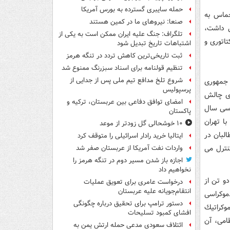
حمله سایبری گسترده به بورس آمریکا
حماس به
صنعا: نیروهای ما در کمین‌ هستند
ی داشت،
تلگراف: جنگ علیه ایران ممکن است به یکی از
اتوری و
اشتباهات تاریخ تبدیل شود
ثبت تاریخی‌ترین کاهش تردد در تنگه هرمز
تنظیم قولنامه برای اسناد سبزرنگ ممنوع شد
شروع تلخ مدافع تیم ملی پس از جدایی از
 جمهوری
پرسپولیس
ری چالش
امضای توافق دفاعی بین عربستان، ترکیه و
ابقه در سی سال
پاکستان
ا تهران
۱۰ خوشحالی گل زودتر از موعد
لبان در
ایتالیا خرید رادار اسرائیلی را متوقف کرد
نترل می
واردات نفت آمریکا از عربستان صفر شد
اجازه باز شدن مسیر دوم در تنگه هرمز را
نخواهیم داد
و تن از
درخواست عامری برای تعویق عملیات
انتقام‌جویانه علیه عربستان
موكراسی
دستور ترامپ برای تحقیق درباره چگونگی
وكراتیك
افشای کمبود تسلیحات
امی، آن
ائتلاف سعودی مدعی حمله ارتش یمن به