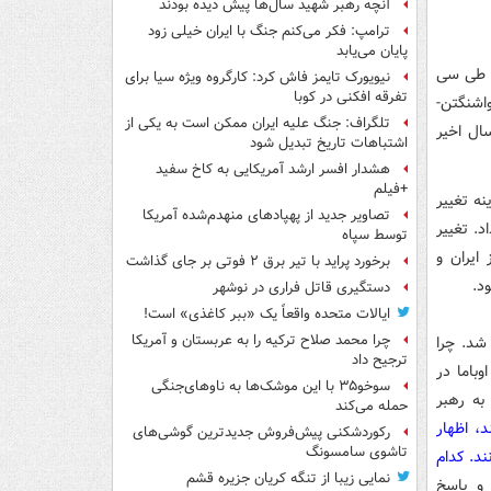
آنچه رهبر شهید سال‌ها پیش دیده بودند
ترامپ: فکر می‌کنم جنگ با ایران خیلی زود
پایان می‌یابد
ی طی سی
نیویورک تایمز فاش کرد: کارگروه ویژه سیا برای
تفرقه افکنی در کوبا
اشنگتن-
تلگراف: جنگ علیه ایران ممکن است به یکی از
ال اخیر
اشتباهات تاریخ تبدیل شود
هشدار افسر ارشد آمریکایی به کاخ سفید
+فیلم
 گزینه تغییر
تصاویر جدید از پهپادهای منهدم‌شده آمریکا
. تغییر
توسط سپاه
ایران و
برخورد پراید با تیر برق ۲ فوتی بر جای گذاشت
د.
دستگیری قاتل فراری در نوشهر
ایالات متحده واقعاً یک «ببر کاغذی» است!
چرا محمد صلاح ترکیه را به عربستان و آمریکا
شد. چرا
ترجیح داد
وباما در
سوخو۳۵ با این موشک‌ها به ناوهای‌جنگی
به رهبر
حمله می‌کند
د، اظهار
رکوردشکنی پیش‌فروش جدیدترین گوشی‌های
تاشوی سامسونگ
ند. كدام
نمایی زیبا از تنگه کریان جزیره قشم
 و پاسخ