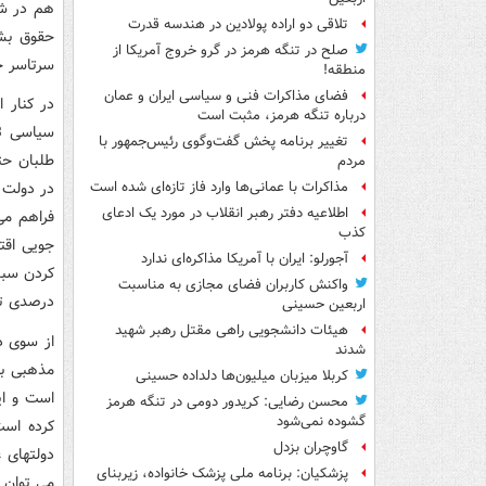
هم در شر
تلاقی دو اراده پولادین در هندسه قدرت
حقوق بشر
صلح در تنگه هرمز در گرو خروج آمریکا از
سرتاسر خا
منطقه!
فضای مذاکرات فنی و سیاسی ایران و عمان
در كنار 
درباره تنگه هرمز، مثبت است
تغییر برنامه پخش گفت‌وگوی رئیس‌جمهور با
طلبان حت
مردم
در دولت 
مذاکرات با عمانی‌ها وارد فاز تازه‌ای شده است
اطلاعیه دفتر رهبر انقلاب در مورد یک ادعای
فراهم می
کذب
جویی اقت
آجورلو: ایران با آمریکا مذاکره‌ای ندارد
واکنش کاربران فضای مجازی به مناسبت
درصدی تن
اربعین حسینی
هیئات دانشجویی راهی مقتل رهبر شهید
از سوی د
شدند
مذهبی بر
کربلا میزبان میلیون‌ها دلداده حسینی
است و ای
محسن رضایی: کریدور دومی در تنگه هرمز
گشوده نمی‌شود
كرده است
گاوچران بزدل
دولتهای غ
پزشکیان: برنامه ملی پزشک خانواده، زیربنای
می توان ب