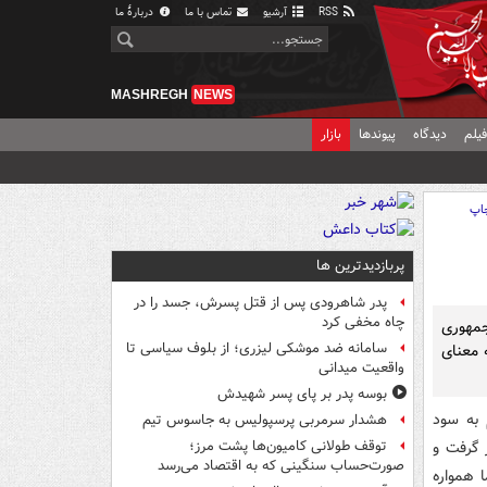
RSS
آرشیو
تماس با ما
دربارهٔ ما
MASHREGH
NEWS
یلم
دیدگاه
پیوندها
بازار
اپ
پربازدیدترین ها
پدر شاهرودی پس از قتل پسرش، جسد را در
چاه مخفی کرد
جمهوری
سامانه ضد موشکی لیزری؛ از بلوف سیاسی تا
 معنای
واقعیت میدانی
بوسه‌ پدر بر پای پسر شهیدش
 به سود
هشدار سرمربی پرسپولیس به جاسوس تیم
ر گرفت و
توقف طولانی کامیون‌ها پشت مرز؛
صورت‌حساب سنگینی که به اقتصاد می‌رسد
 همواره