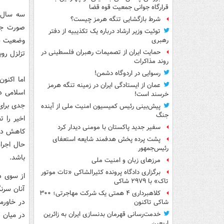
قرارگاه جوانی جمعیت قوه قضا
سه سال ق
شرط بازگشایی تنگه هرمز چیست؟
صورت جدی
توئیت وزیر ارشاد درباره یک تکذیبیه از دفتر
وضعیت سو
رهبری
حمایت ایران از تصمیمات رهبران فلسطینی در
تزلزل روب
روند مذاکرات
رسوایی در اردوگاه دشمن!
اما اكنو
عمان از ایستادگی ایران در زمینه تنگه هرمز
اسلامی د
خرسند است!
پیش‌بینی رئیس کمیسیون امنیت ملی از آینده
جنگ
اخیر را 
سفیر جدید پاکستان با مومنی دیدار کرد
كاهش داد
پشت پرده پخش هدفمند شایعه استعفای
حال اجرا
رئیس‌جمهور
باشد.
مرزهای زبان و امنیت ملی
برگزاری دادگاه پرونده کثیرالشاکی «تات موتور
از سوی د
تاک» با ۲۹۷۹ شاکی
آنان سرن
کلاهبرداری ۴ همتی یک شرکت مهاجرتی؛ ۳۰۰
در خاورم
شاکی تاکنون
در میان 
خدمت‌رسانی قهرمان بدنسازی ایران به زائرین
اربعین