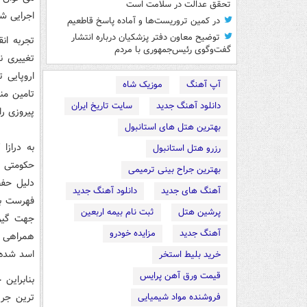
تحقق عدالت در سلامت است
اجرایی شد
در کمین تروریست‌ها و آماده پاسخ قاطعیم
توضیح معاون دفتر پزشکیان درباره انتشار
تجربه ان
گفت‌وگوی رئیس‌جمهوری با مردم
تغییری ن
اروپایی 
آپ آهنگ
موزیک شاه
تامین من
دانلود آهنگ جدید
سایت تاریخ ایران
پیروزی را
بهترین هتل های استانبول
به درازا
رزرو هتل استانبول
حكومتی پ
بهترین جراح بینی ترمیمی
دلیل حفظ
آهنگ های جدید
دانلود آهنگ جدید
فهرست بحر
پرشین هتل
ثبت نام بیمه اربعین
جهت گیری
آهنگ جدید
مزایده خودرو
همراهی می
اسد شده
خرید بلیط استخر
قیمت ورق آهن پرایس
بنابراین
ترین جری
فروشنده مواد شیمیایی