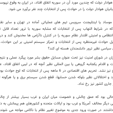
هوادار دولت كه چندین مورد آن در سوریه اتفاق افتاد، در ایران به وقوع نپیوس
نیان هوادار دولت را در حوادث پس از انتخابات چند نفر برآورد می شود.
 موساد یا اینتلیجنت سرویس تیم های عملیاتی آماده در تهران و سایر نق
كه در شرایط التهاب پس از انتخابات كه مشابه سوریه با ترور تعداد قابل ت
انتظامی و امنیتی اقتدار نظام سوریه را در كنترل ناآرامی ها مخدوش كند و در
یل حوادث غیرمنتظره پس از انتخابات و تمركز سیستم امنیتی بر این حوادث، ا
 سیاسی نظیر ترور دانشمندان هسته ای كند؟
یران در شورای امنیت نیز تحت عنوان مسایل حقوق بشر مورد پیگرد عملی و نتی
ت و اقدام یكجانبه گروهی یا بین المللی نظیر آنچه كه در لیبی اتفاق افتاد، عل
حتی طرح نیز نشد. تحریم های اقتصادی در 6 ماهه پس از انتخابات كه اوج حو
رد و اختلالاتی نظیر بلوكه شدن حسابها، قطع شدن سیستم برق و یا هرگونه ا
ر جاری كشور نیز رخ نداد.
الی بود كه عمق چالش و خصومت میان ایران و غرب بسیار بیشتر از چا
ی دیگر مخالف آمریكا و غرب بود و ایالات متحده و كشورهای هم پیمانش به دلی
داشتند در صورت ورود جدی به موضوع تغییر نظام با ناكامی مواجه می شوند