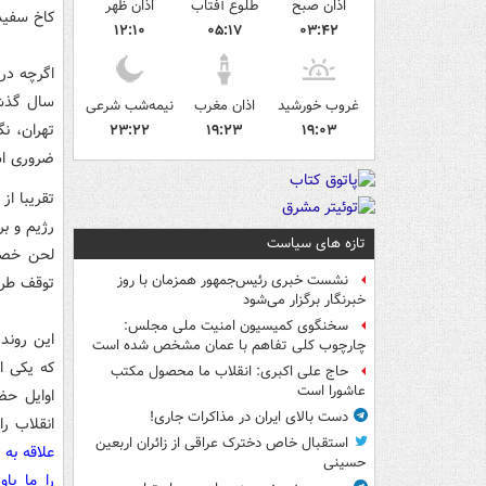
اذان صبح
طلوع آفتاب
اذان ظهر
كاخ سفید
۱۲:۱۰
۰۵:۱۷
۰۳:۴۲
اگرچه در
سال گذشت
غروب خورشید
اذان مغرب
نیمه‌شب شرعی
تهران، ن
۲۳:۲۲
۱۹:۲۳
۱۹:۰۳
ضروری ا
رژیم و ب
تازه های سیاست
لحن خصما
نشست خبری رئیس‌جمهور همزمان با روز
توقف طرح
خبرنگار برگزار می‌شود
سخنگوی کمیسیون امنیت ملی مجلس:
این روند
چارچوب کلی تفاهم با عمان مشخص شده است
كه یكی از
حاج علی اکبری: انقلاب ما محصول مکتب
عاشورا است
اوایل حض
دست بالای ایران در مذاکرات جاری!
انقلاب را
استقبال خاص دخترک عراقی از زائران اربعین
علاقه‌ به
حسینی
را ما باو