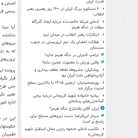
قدرت ایران
امنیتی و 
۶ دستاورد بزرگ ایران در ۱۶۰ روز رهبری رهبر
رسمی قربا
انقلاب
ادعای شبکه «الحدث» درباره ایجاد گذرگاه
آیا سیا،
موقت در تنگه هرمز
نداشتند 
ابتکارات رهبر انقلاب در میدان نبرد
هلاکت اعضای یک تیم تروریستی در جنوب
نیروهای 
سیستان
كه به دل
ترامپ کنترلی بر تنگه هرمز ندارد!
تروررهای
وقتی ورزش با معنویت عجین بشه!
پرونده ا
پزشکیان: مشروطه نقطه عطف بیداری و
آزادی‌خواهی ملت ایران بود
قرار نگرف
پورجمشیدیان: اربعین ۱۴۰۵ با بالاترین سطح
امنیت برگزار شد
تغییر نك
بیانیه خانواده شهید لاریجانی درباره برخی
گمانه‌زنی‌های رسانه‌ای
اداره امو
ایران آقای بلامنازع تنگه هرمز!
سردار ابن‌الرضا: دست نیروهای مسلح برای
این در ح
پاسخ پُر است
حكومتهای
تکذیب ادعای «نحوه ردزنی محل استقرار شهید
اطمینان 
لاریجانی»