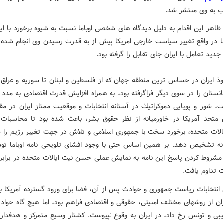
اب به وی منتشر شد.
ظاهر این اقدام به دلیل دیدگاه های شخصی اوباما نسبت به شیوه برخورد با ایر
ما در واقع تغییر سیاست خارجی امریكا پیش از به قدرت رسیدن وی انجام شده ب
 جدید تعامل با ایران جای تقابل را گرفته بود.
فوذ ایران در حساس ترین منطقه جهان كه از فلسطین و لبنان تا سوریه و عراق ر
نستان را در سوی دیگر فراگرفته بود، به همراه افزایش قدرت اقتصادی به مدد ب
، شور و پویایی دموكراتیك در آستانه انتخابات و موقعیت ممتاز ایران در مقا
متحد آمریكا در خاورمیانه از نظر حقوق بشر، باعث شده بود تا محاسبا
الات متحده، برخورد سخت با جمهوری اسلامی و تلاش در جهت تغییر رژیم را س
نه تشخیص دهد. بر همین اساس حتی با وجود افشای تلویحی نامه اوباما تو
 مشروط كردن پاسخ این نامه به نمایش عملی حسن نیت ایالات متحده در برابر ای
 تداوم یافت.
ری انتخابات ریاست جمهوری و حوادث پس از آن، فضا برای ورود گسترده آمریكا ب
ران از روشهای مختلف امنیتی، حقوقی و اقتصادی فراهم بود، اما هیچ گاه حوادث
یبی و تونس رخ داد، در ایران به وقوع نپیوست. كشتار وسیع متمركز و هدفدار 