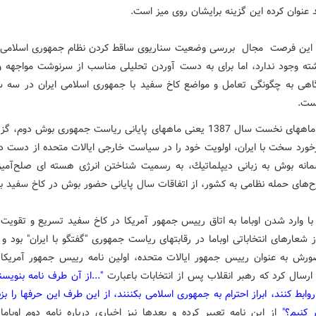
 عنوان كرده این گزینه برایشان روی میز است.
 این فرصت مجال بررسی وضعیت سناریوی ساقط كردن نظام جمهوری اسلام
ه وجود ندارد، اما برای به دست آوردن تحلیلی مناسب از سرنوشت مواجهه و
گاهی به چگونگی تعامل و مواضع كاخ سفید با جمهوری اسلامی ایران در سه س
ست.
تقریبا از ماههای نخست سال 1387 یعنی ماههای پایانی ریاست جمهوری بوش دوم،
رخورد سخت با ایران، اولویت خود را در سیاست خارجی ایالات متحده از دست داد
نه بوش به زبانی دیپلماتیك، به رسمیت شناختن انرژی هسته ای صلح‌آمیز 
‌های حمله نظامی به كشور، از اتفاقات سال پایانی حضور بوش در كاخ سفید بو
 با وارد شدن اوباما به اتاق رییس جمهور آمریكا در كاخ سفید تسریع و تقویت 
 شعارهای انتخاباتی اوباما در رقابتهای ریاست جمهوری "گفتگو با ایران" بود و ا
ورش به عنوان رییس جمهور ایالات متحده، اولین نامه رییس جمهور آمریكا 
 ارسال كرد كه رهبر انقلاب پس از انتخابات باعبارت
"...از آن طرف نامه بنویسن
 روابط كنند، ابراز احترام به جمهورى اسلامى بكننند، از این طرف این حرفها را بزن
ر كنیم؟"
از این نامه تعبیر كرده و بعدها نیز اخباری درباره نامه دوم اوباما