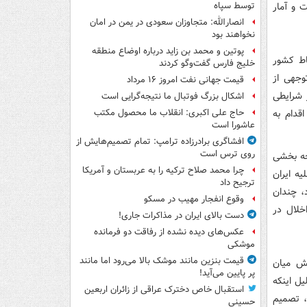
ت و آمار
توسط سپاه
انصارالله: متجاوزان سعودی در یمن در امان
نخواهند بود
پوتین و محمد بن زاید درباره اوضاع منطقه
اط كشور
خلیج فارس گفت‌وگو کردند
وجهی از
قیمت جهانی نفت امروز ۱۶ مرداد
 شرایطی
اشکال بزرگ فوتبال ما نتیجه‌گرایی است
قدام به
حاج علی اکبری: انقلاب ما محصول مکتب
عاشورا است
افشاگری برادرزاده ترامپ: تمام تصمیم‌هایش از
روی ترس است
جه بخشی
چرا محمد صلاح ترکیه را به عربستان و آمریکا
یه ایران
ترجیح داد
ادث بود، چندان
وقوع انفجار مهیب در مسکو
خلال در
دست بالای ایران در مذاکرات جاری!
عکس‌های دیده نشده از رفاقت دو فرمانده‌
موشکی
قیمت بنزین مانند موشک بالا می‌رود اما مانند
لش میان
پر پایین می‌آید!
ل اینكه
استقبال خاص دخترک عراقی از زائران اربعین
، تصمیم
حسینی