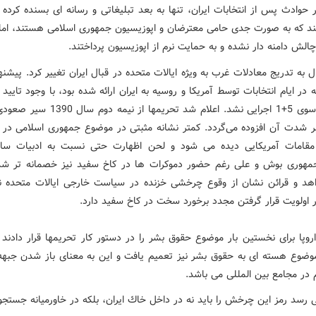
 حوادث پس از انتخابات ایران، تنها به بعد تبلیغاتی و رسانه ای بسنده كرده
نند كه به صورت جدی حامی معترضان و اپوزیسیون جمهوری اسلامی هستند، اما
چالش دامنه دار نشده و به حمایت نرم از اپوزیسیون پرداختند.
ل به تدریج معادلات غرب به ویژه ایالات متحده در قبال ایران تغییر كرد. پیشنه
ر ایام انتخابات توسط آمریكا و روسیه به ایران ارائه شده بود، با وجود تایید 
تهران از سوی 5+1 اجرایی نشد. اعلام شد تحریمها از 
بر شدت آن افزوده می‌گردد. كمتر نشانه مثبتی در موضوع جمهوری اسلامی در 
مقامات آمریكایی دیده می شود و لحن اظهارت حتی نسبت به ادبیات سال
هوری بوش و علی رغم حضور دموكرات ها در كاخ سفید نیز خصمانه تر ش
د و قرائن نشان از وقوع چرخشی خزنده در سیاست خارجی ایالات متحده 
ر اولویت قرار گرفتن مجدد برخورد سخت در كاخ سفید دارد.
اروپا برای نخستین بار موضوع حقوق بشر را در دستور كار تحریمها قرار دادند 
 موضوع هسته ای به حقوق بشر نیز تعمیم یافت و این به معنای باز شدن جبه
 در مجامع بین المللی می باشد.
 رسد رمز این چرخش را باید نه در داخل خاك ایران، بلكه در خاورمیانه جستجو 