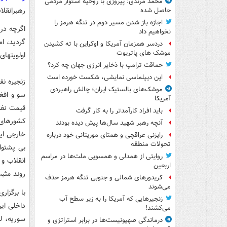
محمد مرندی: پیروزی با روحیه استوار مردمی
رهبرانقل
حاصل شده
اجازه باز شدن مسیر دوم در تنگه هرمز را
اگرچه در 
نخواهیم داد
گردید، ا
دردسر همزمان آمریکا و اوکراین با ته کشیدن
موشک های پاتریوت
اولویتهای
حماقت ترامپ با ذخایر انرژی جهان چه کرد؟
این دیپلماسی نمایشی، شکست خورده است
زنجیره ن
موشک‌های بالستیک ایران؛ چالش راهبردی
سو و افغا
آمریکا
قیمت نفت
باید افراد کارآمدتر را به کار گرفت
كشورهای 
آنچه رهبر شهید سال‌ها پیش دیده بودند
خارجی ای
رایزنی عراقچی و همتای موریتانی خود درباره
تحولات منطقه
بی پشتوا
روایتی از همدلی و همسویی ملت‌ها در مراسم
انقلاب و
اربعین
روند مثبت
کریدورهای شمالی و جنوبی تنگه هرمز حذف
می‌شوند
با برگزا
زنجیرهایی که آمریکا را به زیر سطح آب
داخلی ای
می‌کشند!
سوریه، ل
درماندگی صهیونیست‌ها در برابر استراتژی و