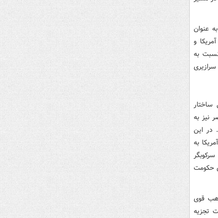
ه عنوان
مریكا و
نسبت به
سرازیری
 ساختار
 نیز به
 در این
مریكا به
سركوبگر
ای حكومت
ذهب قوی
ت تجزیه