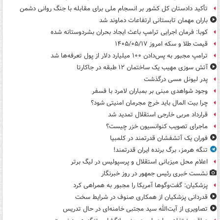
تأکید دادستان کل کشور بر انسجام ملی برای مقابله با جنگ روانی دشمن
باران مهمان تابستانی ارتفاعات دماوند شد
کوبا: فرمان اجرایی ترامپ باعث ایجاد بحران بشردوستانه شده
قیمت طلا و سکه امروز ۱۴۰۵/۰۵/۱۷
ترامپ مجبور به پس‌دادن ۱۰۰ میلیارد دلار از پول تعرفه‌ها شد
آتش سوزی مهیب یک ساختمان ۱۲ طبقه در جاکارتا
پدر لیونل مسی درگذشت
وجود شواهدی مبنی بر بمباران لامرد با فسفر
چرا بیت المال باید خرج مجرمان امنیتی شود؟
قرارداد مربی خارجی استقلال تمدید شد
ماجرای تصویب کنوانسیون خزر چیست؟
فوران یک آتشفشان قدرتمند در کلمبیا
تنگه هرمز، برگ برنده ایران قدرتمند!
اعلام محل میزبانی استقلال و پرسپولیس در لیگ برتر
نشست خبری رئیس جمهور در روز خبرنگار
پزشکیان: گفت‌وگوها آمریکا را مجبور به همراهی کرد
قدردانی پزشکیان از همکاری صنوف در شرایط سخت
تصاویری از آیت‌الله سید مجتبی خامنه‌ای در حال تدریس