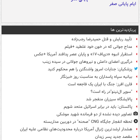
پربازدیدترین ها
تأیید ربایش و قتل حمیدرضا رجب‌زاده
مداح جوانی که در خون خود غلطید +فیلم
استقرار انبوه «دی‌اف‑۱۷» و پایان عصر پدافند آمریکا +عکس
درگیری اعضای داعش و نیروهای جولانی در سیده زینب
پزشکیان: جنایات امروز واشنگتن را هم محکوم کنید
بیانیه سپاه پاسداران به مناسبت روز خبرنگار
فارن افرز: جنگ با ایران یک فاجعه است
"سوپر ال‌نینو"در راه است؟
پالایشگاه سیزران منفجر شد
پاکستان: باید در برابر اسرائیل متحد شویم
تصاویر دیده‌ نشده از دو فرمانده شهید موشکی
لحظه انفجار جایگاه CNG "صحنه" در دوربین مداربسته
هشدار ارشدترین ژنرال آمریکا درباره محدودیت‌های نظامی علیه ایران
مقصد جدید پسر زیدان