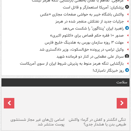
عراقچی: تفاهم با عمان به‌معنی بازگشایی تنگه هرمز نیست
پزشکیان: آمریکا استعمارگر و قاتل است
واکنش باشگاه خیبر به حواشی صفحات مجازی +عکس
جزئیات جدید از نفتکش منفجر شده در هرمز
راهبرد ایران "پنتاگون" را شکست می‌دهد
صدور ۱۰ فقره حکم قصاص برای «کلثوم اکبری»
مهلت ۳ روزه سازمان بورس به هلدینگ خلیج فارس
وکیل ترامپ در پرونده حق‌السکوت، وزیر دادگستری شد
سردار علی عظمایی در کنار دو فرمانده شهید
بازگشایی تنگه هرمز منوط به پذیرش شروط ایران از سوی آمریکاست
روز خبرنگار نامبارک!
سلامت
تنگی انگشتر و کفش در گرما؛ واکنش
اسامی ژل‌های غیر مجاز شستشوی
مر
طبیعی بدن یا هشدار جدی؟
پوست منتشر شد