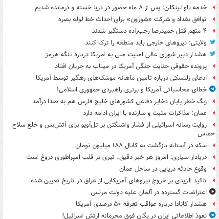
خدمه ناو لینکلن: پس از ۸ ماه حضور در دریا خسته و درمانده‌ شدیم
توافق بغداد و شرکت «شورون» برای احداث خط لوله بصره
۴ متهم قتل حمیدرضا رجب‌زاده دستگیر شدند
ولایتی: نیروهای خارجی باید منطقه را ترک کنند
هشدار دبیر شورای عالی امنیت ملی به امریکا درباره تنگه هرمز
پرونده حقوقی جنایت جنگی آمریکا در میناب به جریان افتاد
ادعای زلنسکی درباره تامین ماهانه موشک‌های رهگیر توسط آمریکا
خطای محاسباتی آمریکا و برتری راهبردی جمهوری اسلامی!
زنگ خطر پایان ذخایر دفاعی کشورهای خلیج فارس هم به صدا درآمد
عمان: مذاکرات مثبت و سازنده با ایران ادامه دارد
روایت رسانه اسرائیلی از فشار واشنگتن بر تل‌آویو برای آتش‌بس و خلع سلاح
حماس
سکه در آستانه بازگشت به کانال ۱۸۸ میلیون تومان
دریادار سیاری: امروز هر خبر دقیق، تیری بر قلب امپراطوری دروغ است
وقوع حادثه دریایی در ساحل عمان
تاکید الزیدی بر خروج نیروهای آمریکایی از عراق در تاریخ تعیین شده
اعتراضات گسترده در آلمان علیه دولت مرتس
هشدار کانادا درباره عواقب تعرفه ۵۰ درصدی آمریکا
نفوذ اطلاعاتی ایران در یگان فوق محرمانه ارتش اسرائیل!