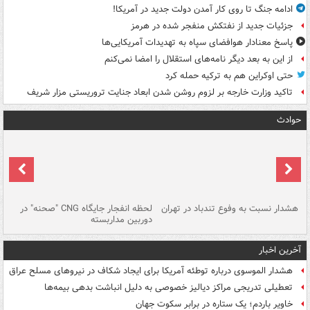
ادامه جنگ تا روی کار آمدن دولت جدید در آمریکا!
جزئیات جدید از نفتکش منفجر شده در هرمز
پاسخ معنادار هوافضای سپاه به تهدیدات آمریکایی‌ها
از این به بعد دیگر نامه‌های استقلال را امضا نمی‌کنم
حتی اوکراین هم به ترکیه حمله کرد
تاکید وزارت خارجه بر لزوم روشن شدن ابعاد جنایت تروریستی مزار شریف
حوادث
ای
هشدار نسبت به وفوع تندباد در تهران
لحظه انفجار جایگاه CNG "صحنه" در
دس
دوربین مداربسته
ات
آخرین اخبار
هشدار الموسوی درباره توطئه آمریکا برای ایجاد شکاف در نیروهای مسلح عراق
تعطیلی تدریجی مراکز دیالیز خصوصی به دلیل انباشت بدهی بیمه‌ها
خاویر باردم؛ یک ستاره در برابر سکوت جهان