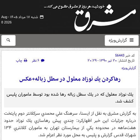
شنبه ۱۷ مرداد ۱۴۰۵ -
Aug
8 2026
گزارش‌ویژه
کد خبر
56443
تاریخ انتشار:
۲۰ تیر ۱۳۹۰ - ۲۰:۲۹
۶ نظر
چاپ
گزارش‌ویژه
رهاكردن يك نوزاد معلول در سطل زباله+عکس
يك نوزاد معلول كه در يك سطل زباله رها شده بود توسط ماموران پليس
كشف شد.
به گزارش مشرق به نقل از ایسنا، سرهنگ علي محمدي سركلانتر دوم پايتخت
درباره جزئيات اين خبر اظهاركرد: چندي پيش رهاسازي يك نوزاد حدود
هفت‌ماهه در محدوده يكي از بيمارستان تهران به ماموران كلانتري ۱۳۴
شهرك قدس گزارش و پليس به محل مورد نظر اعزام شد.