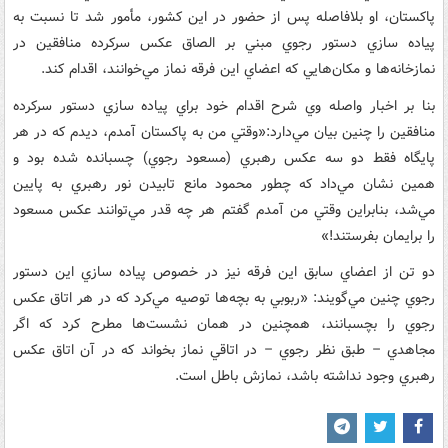
پاكستان،‌ او بلافاصله پس از حضور در اين كشور، مأمور شد تا نسبت به
پياده سازي دستور رجوي مبني بر الصاق عكس سركرده منافقين در
نمازخانه‌ها و مكان‌هايي كه اعضاي اين فرقه نماز مي‌خوانند، اقدام كند.
بنا بر اخبار واصله وي شرح اقدام خود براي پياده سازي دستور سركرده
منافقين را چنين بيان مي‌دارد:«وقتي من به پاكستان آمدم، ديدم كه در هر
پايگاه فقط دو سه عكس رهبري (مسعود رجوي) چسبانده شده بود و
همين نشان مي‌داد كه چطور محمود مانع تابيدن نور رهبري به پايين
مي‌شد، بنابراين وقتي من آمدم گفتم هر چه قدر مي‌توانند عكس مسعود
را برايمان بفرستند!»
دو تن از اعضاي سابق اين فرقه نيز در خصوص پياده سازي اين دستور
رجوي چنين مي‌گويند: «ربوبي به بچه‌ها توصيه مي‌كرد كه در هر اتاق عكس
رجوي را بچسبانند، همچنين در همان نشست‌ها مطرح كرد كه اگر
مجاهدي – طبق نظر رجوي – در اتاقي نماز بخواند كه در آن اتاق عكس
رهبري وجود نداشته باشد، نمازش باطل است.