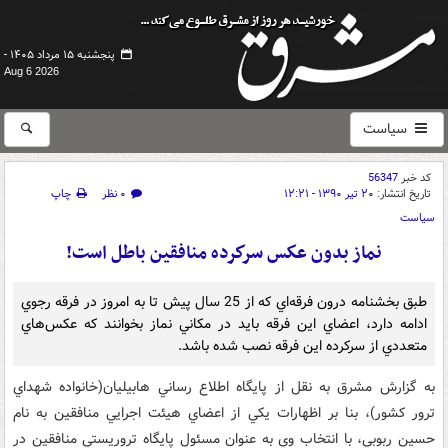
پنجشنبه ۱۵ مرداد ۱۴۰۵ -
Aug 6 2026
سیاست
کد خبر
56347
تاریخ انتشار:
۲۰ تیر ۱۳۹۰ - ۱۲:۲۱
۰ نظر
چاپ
سیاست
نماز بدون عكس سركرده منافقين باطل است!
طبق بخشنامه درون فرقه‌اي كه از 25 سال پيش تا به امروز در فرقه رجوي
ادامه دارد،‌ اعضاي اين فرقه بايد در مكاني نماز بخوانند كه عكس‌هاي
متعددي از سركرده اين فرقه نصب شده باشد.
به گزارش مشرق به نقل از پايگاه اطلاع رساني هابيليان(خانواده شهداي
ترور كشور)، بنا بر اظهارات يكي از اعضاي هيئت اجرايي منافقين به نام
حسين ربوبي،‌ با انتخاب وي به عنوان مسئول پايگاه تروريستي منافقين در