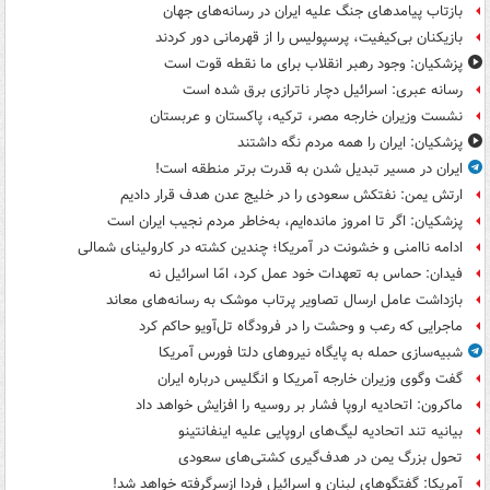
بازتاب پیامدهای جنگ علیه ایران در رسانه‌های جهان
بازیکنان بی‌کیفیت، پرسپولیس را از قهرمانی دور کردند
پزشکیان: وجود رهبر انقلاب برای ما نقطه قوت است
رسانه عبری: اسرائیل دچار ناترازی برق شده است
نشست وزیران خارجه مصر، ترکیه، پاکستان و عربستان
پزشکیان: ایران را همه مردم نگه داشتند
ایران در مسیر تبدیل شدن به قدرت برتر منطقه است!
ارتش یمن: نفتکش سعودی را در خلیج عدن هدف قرار دادیم
پزشکیان: اگر تا امروز مانده‌ایم، به‌خاطر مردم نجیب ایران است
ادامه ناامنی و خشونت در آمریکا؛ چندین کشته در کارولینای شمالی
فیدان: حماس به تعهدات خود عمل کرد، امّا اسرائیل نه
بازداشت عامل ارسال تصاویر پرتاب موشک به رسانه‌های معاند
ماجرایی که رعب و وحشت را در فرودگاه تل‌آویو حاکم کرد
شبیه‌سازی حمله به پایگاه نیروهای دلتا فورس آمریکا
گفت وگوی وزیران خارجه آمریکا و انگلیس درباره ایران
ماکرون: اتحادیه اروپا فشار بر روسیه را افزایش خواهد داد
بیانیه تند اتحادیه لیگ‌های اروپایی علیه اینفانتینو
تحول بزرگ یمن در هدف‌گیری کشتی‌های سعودی
آمریکا: گفتگوهای لبنان و اسرائیل فردا ازسرگرفته خواهد شد!