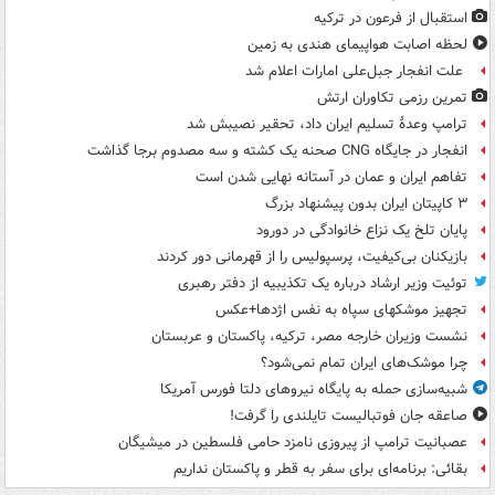
استقبال از فرعون در ترکیه
لحظه اصابت هواپیمای هندی به زمین
علت انفجار جبل‌علی امارات اعلام شد
تمرین رزمی تکاوران ارتش
ترامپ وعدۀ تسلیم ایران داد، تحقیر نصیبش شد
انفجار در جایگاه CNG صحنه یک کشته و سه مصدوم برجا گذاشت
تفاهم ایران و عمان در آستانه نهایی شدن است
۳ کاپیتان ایران بدون پیشنهاد بزرگ
پایان تلخ یک نزاع خانوادگی در دورود
بازیکنان بی‌کیفیت، پرسپولیس را از قهرمانی دور کردند
توئیت وزیر ارشاد درباره یک تکذیبیه از دفتر رهبری
تجهیز موشکهای سپاه به نفس اژدها+عکس
نشست وزیران خارجه مصر، ترکیه، پاکستان و عربستان
چرا موشک‌های ایران تمام نمی‌شود؟
شبیه‌سازی حمله به پایگاه نیروهای دلتا فورس آمریکا
صاعقه جان فوتبالیست تایلندی را گرفت!
عصبانیت ترامپ از پیروزی نامزد حامی فلسطین در میشیگان
بقائی: برنامه‌ای برای سفر به قطر و پاکستان نداریم