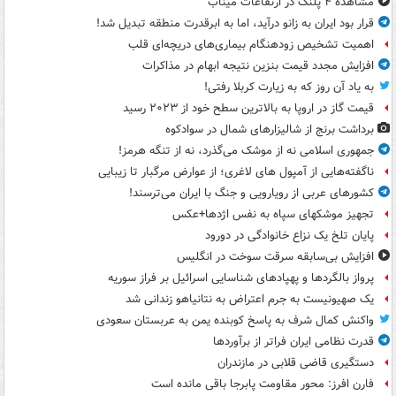
مشاهده ۴ پلنگ در ارتفاعات میناب
قرار بود ایران به زانو درآید، اما به ابرقدرت منطقه تبدیل شد!
اهمیت تشخیص زودهنگام بیماری‌های دریچه‌ای قلب
افزایش مجدد قیمت بنزین نتیجه ابهام در مذاکرات
به یاد آن روز که به زیارت کربلا رفتی!
قیمت گاز در اروپا به بالاترین سطح خود از ۲۰۲۳ رسید
برداشت برنج از شالیزارهای شمال در سوادکوه
جمهوری اسلامی نه از موشک می‌گذرد، نه از تنگه هرمز!
ناگفته‌هایی از آمپول های لاغری؛ از عوارض مرگبار تا زیبایی
کشورهای عربی از رویارویی و جنگ با ایران می‌ترسند!
تجهیز موشکهای سپاه به نفس اژدها+عکس
پایان تلخ یک نزاع خانوادگی در دورود
افزایش بی‌سابقه سرقت سوخت در انگلیس
پرواز بالگردها و پهپادهای شناسایی اسرائیل بر فراز سوریه
یک صهیونیست به جرم اعتراض به نتانیاهو زندانی شد
واکنش کمال شرف به پاسخ کوبنده یمن به عربستان سعودی
قدرت نظامی ایران فراتر از برآوردها
دستگیری قاضی قلابی در مازندران
فارن افرز: محور مقاومت پابرجا باقی مانده است