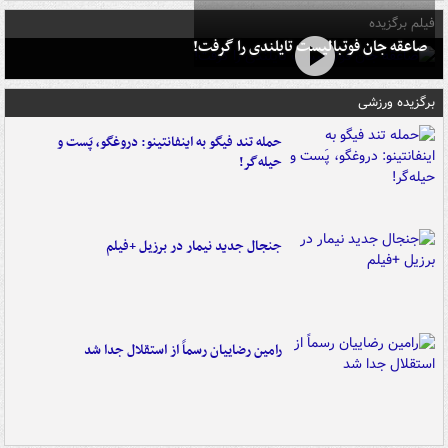
فیلم برگزیده
صاعقه جان فوتبالیست تایلندی را گرفت!
برگزیده ورزشی
حمله تند فیگو به اینفانتینو: دروغگو، پَست‌ و
حیله‌گر!
جنجال جدید نیمار در برزیل +فیلم
رامین رضاییان رسماً از استقلال جدا شد