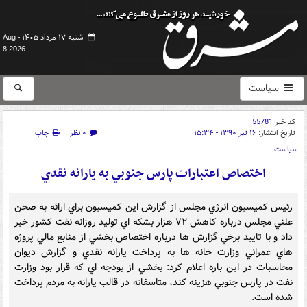
شنبه ۱۷ مرداد ۱۴۰۵ -
Aug
8 2026
سیاست
کد خبر
55781
تاریخ انتشار:
۱۶ تیر ۱۳۹۰ - ۱۵:۳۴
۰ نظر
چاپ
سیاست
اختصاص اعتبارات پارس جنوبي به يارانه نقدي
رئيس کميسيون انرژي مجلس از گزارش اين کميسيون براي ارائه به صحن
علني مجلس درباره کاهش ۷۲ هزار بشکه اي توليد روزانه نفت کشور خبر
داد و با تاييد برخي گزارش ها درباره اختصاص بخشي از منابع مالي پروژه
هاي عمراني وزارت خانه ها به پرداخت يارانه نقدي و گزارش ديوان
محاسبات در اين باره اعلام کرد: بخشي از بودجه اي که قرار بود وزارت
نفت در پارس جنوبي هزينه کند، متاسفانه در قالب يارانه به مردم پرداخت
شده است.