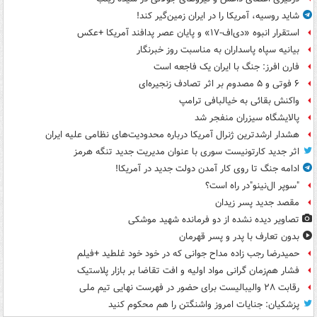
شاید روسیه، آمریکا را در ایران زمین‌گیر کند!
استقرار انبوه «دی‌اف‑۱۷» و پایان عصر پدافند آمریکا +عکس
بیانیه سپاه پاسداران به مناسبت روز خبرنگار
فارن افرز: جنگ با ایران یک فاجعه است
۶ فوتی و ۵ مصدوم بر اثر تصادف زنجیره‌ای
واکنش بقائی به خیالبافی ترامپ
پالایشگاه سیزران منفجر شد
هشدار ارشدترین ژنرال آمریکا درباره محدودیت‌های نظامی علیه ایران
اثر جدید کارتونیست سوری با عنوان مدیریت جدید تنگه هرمز
ادامه جنگ تا روی کار آمدن دولت جدید در آمریکا!
"سوپر ال‌نینو"در راه است؟
مقصد جدید پسر زیدان
تصاویر دیده‌ نشده از دو فرمانده شهید موشکی
بدون تعارف با پدر و پسر قهرمان
حمیدرضا رجب زاده مداح جوانی که در خود خود غلطید +فیلم
فشار هم‌زمان گرانی مواد اولیه و افت تقاضا بر بازار پلاستیک
رقابت ۲۸ والیبالیست برای حضور در فهرست نهایی تیم ملی
پزشکیان: جنایات امروز واشنگتن را هم محکوم کنید