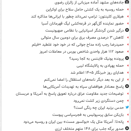
جاده‌های مشهد آماده میزبانی از زائران رضوی
حمله روسیه به یک کشتی حامل سلاح برای اوکراین
هیلاری کلینتون: ترامپ نمی‌داند چطور با ایرانی‌ها مذاکره کند
حضور نماینده گل‌گهر در قرعه‌کشی لیگ قهرمانان آسیا
درگیر شدن گردشگر اسپانیایی با نظامی صهیونیست
کاهش ۳ درصدی مصرف برق برای دومین سال متوالی
حمیدرضا رجب زاده مداح جوانی که در خود خود غلطید +فیلم
صعود ۱۱۲ هزار واحدی شاخص بورس در معاملات امروز
پرونده یونیک فایننس به کجا رسید؟
حمله پهپادی به پالایشگاه لیبی
هدایای روز خبرنگار ۱۴۰۵ اعلام شد
از این به بعد دیگر نامه‌های استقلال را امضا نمی‌کنم
پاسخ معنادار هوافضای سپاه به تهدیدات آمریکایی‌ها
توضیحات جدید مقاومت عراق درباره تعویق پاسخ به آمریکا و عربستان
چمن دستگردی زیر کشت نمی‌رود
حدس بزنید ایران چه رنگی است؟
بازیکن سابق پرسپولیس به فجرسپاسی پیوست
پانه‌تا: آمریکا مثل یک «بوکسور مست» بین ایران و روسیه می‌دود
صدور برگه جلب برای ۱۴۸ متهم متخلف ارزی