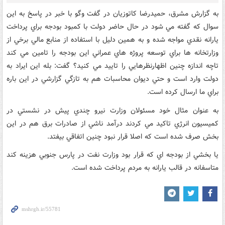
به گزارش مشرق، حميدرضا کاتوزيان در گفت وگو با خبر در پاسخ به اين
سوال که گفته مي شود در حال حاضر دولت با کمبود بودجه براي پرداخت
يارانه نقدي مواجه شده و به همين دليل با استفاده از منابع مالي برخي از
وزارتخانه ها براي توسعه پروژه هاي عمراني اين بودجه را تامين مي کند
تاچه اندازه چنين اظهارنظرهايي را تاييد مي کنيد؟ گفت: بله اين ايراد به
دولت وارد است و حتي ديوان محاسبات هم به تازگي گزارشي در اين باره
براي ما ارسال کرده است.
به عنوان مثال خود مسئولان وزارت نيرو چندي پيش در نشستي در
کميسيون انرژي تاکيد مي کردند درآمد ناشي از صادرات برق هم در اين
بخش صرف شده است که اصلا قرار نبود چنين اتفاقي بيفتد.
يا بخشي از بودجه اي که قرار بود وزارت نفت در پارس جنوبي هزينه کند
متاسفانه در قالب يارانه به مردم پرداخت شده است.