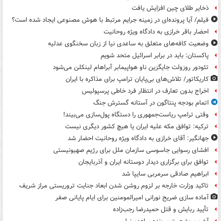
ذخایر طلای چین افزایش یافت
فیلم/ آیا پرونده‌ای در زمینه جرایم مرتبط با هوش مصنوعی ایجاد شده است؟
احضار باقر خرازی به دادگاه ویژه روحانیت
وضعیت کافه‌های متعلق به ساعدی نیا از زبان سخنگوی عدلیه
پاکستان: باید در برابر اسرائیل متحد شویم
تئودور روزولت جایگزین ناو هواپیمابر آبراهام لینکلن می‌شود
کاریکاتور/ تلاش‌های بی‌پایان ترامپ برای مذاکره با ایران
اخراج بدون تعارف در انتظار فرد خاطی پرسپولیس
اتمام بودجه پنتاگون در آستانه گسترش جنگ
وقتی ترامپ ریاست‌جمهوری را دستگاه پول‌سازی می‌بیند!
ترکیه: توافق مکه علیه ایران یا هیچ کشور دیگری نیست
جهانگیر: آقای خرازی به دادگاه ویژه روحانیت احضار شد
افشای رسوایی جاسوسی سازمان ملل برای رژیم صهیونیستی
توافق برای برگزاری دیدار دوستانه ایران و آذربایجان
ابراهیم صادقی سرمربی سایپا شد
تاکید وزارت خارجه بر لزوم روشن شدن ابعاد جنایت تروریستی مراز شریف
آماده سازی ضریح نورانی امیرالمومنین برای ایام پایانی صفر
تأیید ربایش و قتل حمیدرضا رجب‌زاده