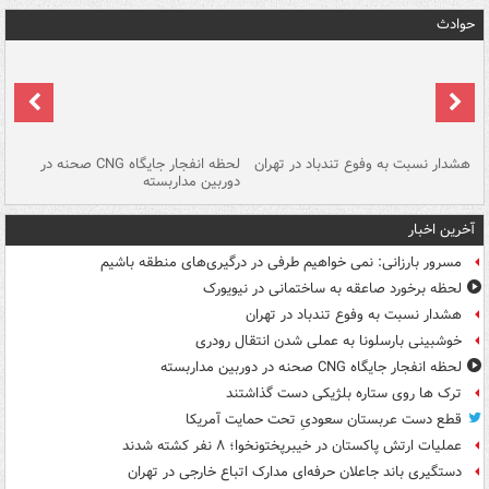
حوادث
ای
هشدار نسبت به وفوع تندباد در تهران
لحظه انفجار جایگاه CNG صحنه در
دس
دوربین مداربسته
ات
آخرین اخبار
مسرور بارزانی: نمی خواهیم طرفی در درگیری‌های منطقه باشیم
لحظه برخورد صاعقه به ساختمانی در نیویورک
هشدار نسبت به وفوع تندباد در تهران
خوشبینی بارسلونا به عملی شدن انتقال رودری
لحظه انفجار جایگاه CNG صحنه در دوربین مداربسته
ترک ها روی ستاره بلژیکی دست گذاشتند
قطع دست عربستان سعودیِ تحت حمایت آمریکا
عملیات ارتش پاکستان در خیبرپختونخوا؛ ۸ نفر کشته شدند
دستگیری باند جاعلان حرفه‌ای مدارک اتباع خارجی در تهران