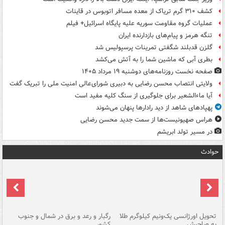
کشف ۳۱۰ گرم تریاک از معده مسافر اتوبوس در قاینات
عملیات گروه مقاومت سوریه علیه پایگاه اسرائیل+ فیلم
تنگه هرمز و پیام‌های بازدارنده ایران
گلزن قدبلند شگفتی تمرینات پرسپولیس شد
بطری آبی که ماشین شما را به آتش می‌کشد
صفحه نخست روزنامه‌های دوشنبه ۱۹ مرداد ۱۴۰۵
ولایتی انتصاب محسن رضایی به دبیری شورای‌عالی امنیت ملی را تبریک گفت
آیا ماءالشعیر برای جلوگیری از سنگ کلیه مفید است
پهپادهای شاهد از دید رادارها پنهان می‌شوند
هراس صهیونیست‌ها از سمت جدید محسن رضایی
در مسیر تولد ابریشم
حوادث
ی
تحویل اورژانسی یک‌ونیم کیلوگرم طلا
رگبار و رعد و برق در شمال و جنوب
با
به صاحبش
کشور
اه