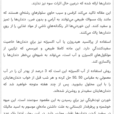
دندان‌ها ارائه شده كه درعين حال اثرات سوء نيز ندارند.
اين مقاله تاكيد مي‌كند كرفس و سيب حاوي سلولزهاي رشته‌اي هستند كه
مانند يك مسواك طبيعي مي‌توانند به آرامي و بدون ضرر، دندان‌ها را تميز
و سفيد كنند. اين خوردني‌ها اثر رنگدانه‌هاي ناشي از مواد غذايي را از روي
دندان‌ها پاك مي‌كنند.
استفاده از پراكسيد هيدروژن يا آب اكسيژنه نيز براي دندان‌ها خاصيت
سفيدكنندگي دارد. اين ماده كاملا طبيعي و غيرسمي كه تركيبي از
مولكول‌هاي اكسيژن و آب است، مي‌تواند به شيوه‌اي بي‌خطر دندان‌ها را
پاكسازي كند.
روش استفاده از آب اكسيژنه اين است كه 3 درصد از پودر آن را در آب
معمولي به مقياس 50‌‌ ـ‌50 حل كرده و هر شب قبل از خواب دندان‌هايتان
را با اين محلول بشوييد. پس از چند هفته متوجه خواهيد شد كه
دندان‌هايتان سفيدتر و روشن‌تر شده‌اند.
خوردن توت‌فرنگي نيز براي رسيدن به اين مقصود سودمند است. اين ميوه
خوشمزه و پرطرفدار تابستاني به علت داشتن ماده‌اي موسوم به اسيد ماليك
در سفيد كردن دندان‌ها نقش موثري دارد. در اين روش ابتدا يك عدد