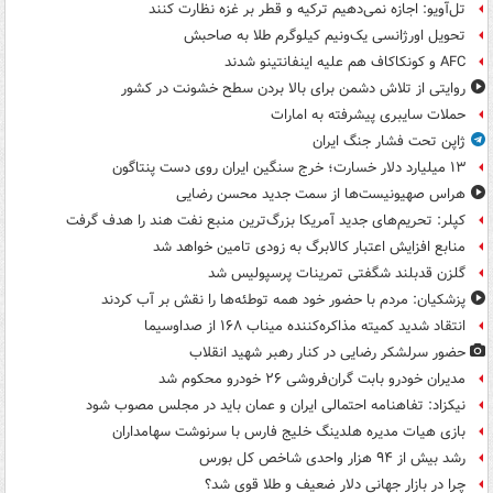
تل‌آویو: اجازه نمی‌دهیم ترکیه و قطر بر غزه نظارت کنند
تحویل اورژانسی یک‌ونیم کیلوگرم طلا به صاحبش
AFC و کونکاکاف هم علیه اینفانتینو شدند
روایتی از تلاش دشمن برای بالا بردن سطح خشونت در کشور
حملات سایبری پیشرفته به امارات
ژاپن تحت فشار جنگ ایران
۱۳ میلیارد دلار خسارت؛ خرج سنگین ایران روی دست پنتاگون
هراس صهیونیست‌ها از سمت جدید محسن رضایی
کپلر: تحریم‌های جدید آمریکا بزرگ‌ترین منبع نفت هند را هدف گرفت
منابع افزایش اعتبار کالابرگ به زودی تامین خواهد شد
گلزن قدبلند شگفتی تمرینات پرسپولیس شد
پزشکیان: مردم با حضور خود همه توطئه‌ها را نقش بر آب کردند
انتقاد شدید کمیته مذاکره‌کننده میناب ۱۶۸ از صداوسیما
حضور سرلشکر رضایی در کنار رهبر شهید انقلاب
مدیران خودرو بابت گران‌فروشی ۲۶ خودرو محکوم شد
نیکزاد: تفاهنامه احتمالی ایران و عمان باید در مجلس مصوب شود
بازی هیات مدیره هلدینگ خلیج فارس با سرنوشت سهامداران
رشد بیش از ۹۴ هزار واحدی شاخص کل بورس
چرا در بازار جهانی دلار ضعیف و طلا قوی شد؟