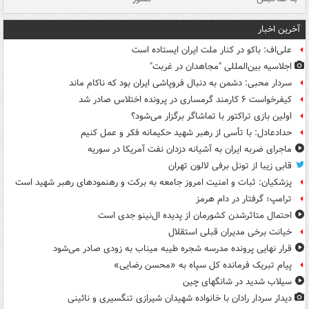
آخرین اخبار
علی‌اف: باکو در کنار ملت ایران ایستاده است
اجلاسیه بین‌المللی "مجاهدان در غربت"
سردار محبی: دشمن به دنبال فروپاشی ایران بود که ناکام ماند
کیفرخواست ۶ کارمند گرمساری در پرونده اختلاس صادر شد
اولین بازی تراکتور با تماشاگر برگزار می‌شود؟
حدادعادل: با تأسی از رهبر شهید حکیمانه فکر و عمل کنیم
ماجرای ضربه ایران به آشیانه دزدان نفت آمریکا در سوریه
قابی زیبا از تونل برفی لالون تهران
پزشکیان: ثبات و امنیت امروز جامعه به برکت و رهنمودهای رهبر شهید است
ترامپ؛ گرفتار در دام هرمز
احتمال متاثرشدن کشورمان از پدیده ال‌نینو جدی است
خیانت برخی مدیران قبلی استقلال
قرار نهایی پرونده مدرسه شجره طیبه میناب به زودی صادر می‌شود
پیام تبریک فرمانده کل سپاه به «محسن رضایی»
سیلاب شدید در شانگهای چین
دیدار سردار رادان با خانواده‌ شهیدان شیرازی تنگسیری و نائینی