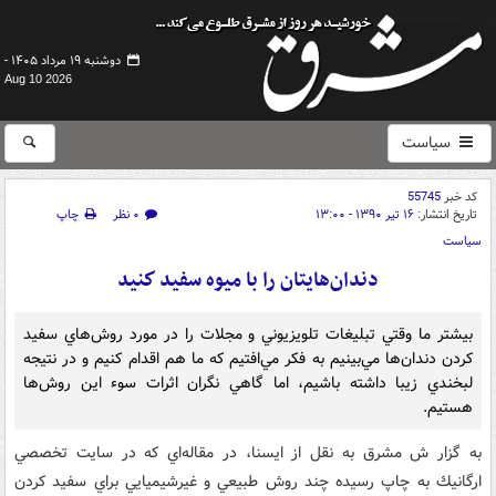
دوشنبه ۱۹ مرداد ۱۴۰۵ -
Aug 10 2026
سیاست
کد خبر
55745
تاریخ انتشار:
۱۶ تیر ۱۳۹۰ - ۱۳:۰۰
۰ نظر
چاپ
سیاست
دندان‌هايتان را با ميوه سفيد كنيد
بيشتر ما وقتي تبليغات تلويزيوني و مجلات را در مورد روش‌هاي سفيد
كردن دندان‌ها مي‌بينيم به فكر مي‌افتيم كه ما هم اقدام ‌كنيم و در نتيجه
لبخندي زيبا داشته باشيم، اما گاهي نگران اثرات سوء اين روش‌ها
هستيم.
به گزار ش مشرق به نقل از ايسنا، در مقاله‌اي كه در سايت تخصصي
ارگانيك به چاپ رسيده چند روش طبيعي و غيرشيميايي براي سفيد كردن