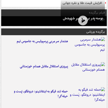
افزایش قیمت طلا و نقره جهانی
فیلم برگزیده
بوسه‌ پدر بر پای پسر شهیدش
برگزیده ورزشی
هشدار سرمربی پرسپولیس به جاسوس تیم
پیروزی استقلال مقابل همنام خوزستانی
حمله تند فیگو به اینفانتینو: دروغگو، پَست‌ و
حیله‌گر!