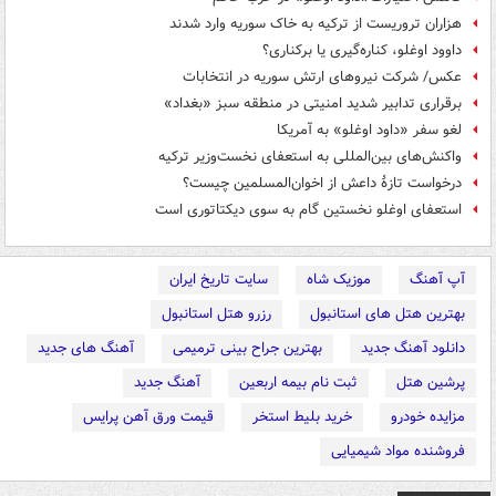
هزاران تروریست از ترکیه به خاک سوریه وارد شدند
داوود اوغلو، کناره‌گیری یا برکناری؟
عکس/ شرکت نیروهای ارتش سوریه در انتخابات
برقراری تدابیر شدید امنیتی در منطقه سبز «بغداد»
لغو سفر «داود اوغلو» به آمریکا
واکنش‌های بین‌المللی به استعفای نخست‌وزیر ترکیه
درخواست تازۀ داعش از اخوان‌المسلمین چیست؟
استعفای اوغلو نخستین گام به سوی دیکتاتوری است
آپ آهنگ
موزیک شاه
سایت تاریخ ایران
بهترین هتل های استانبول
رزرو هتل استانبول
دانلود آهنگ جدید
بهترین جراح بینی ترمیمی
آهنگ های جدید
پرشین هتل
ثبت نام بیمه اربعین
آهنگ جدید
مزایده خودرو
خرید بلیط استخر
قیمت ورق آهن پرایس
فروشنده مواد شیمیایی