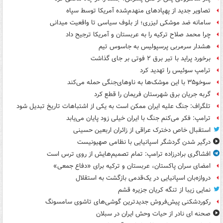
تصاویر جدید از پهپادهای منهدم‌شده آمریکا توسط سپاه
سامانه ضد موشکی لیزری؛ از بلوف سیاسی تا واقعیت میدانی
چرا محمد صلاح ترکیه را به عربستان و آمریکا ترجیح داد
هشدار سرمربی پرسپولیس به جاسوس تیم
برخورد پراید با تیر برق ۲ فوتی بر جای گذاشت
ترامپ سوئیس را تهدید کرد
سوخو۳۵ با این موشک‌ها به ناوهای‌جنگی حمله می‌کند
گربه جریان برق شهرستان فریمان را قطع کرد
تلگراف: جنگ علیه ایران ممکن است به یکی از اشتباهات تاریخ تبدیل شود
ترامپ: فکر می‌کنم جنگ با ایران خیلی زود پایان می‌یابد
استقبال خاص دخترک عراقی از زائران اربعین حسینی
درگیر شدن گردشگر اسپانیایی با نظامی صهیونیست
افشاگری برادرزاده ترامپ: تمام تصمیم‌هایش از روی ترس است
امضای سران پاکستان، عربستان و ترکیه برای «دفاع جمعی»
دروازه‌بان اسپانیایی در یک‌قدمی بازگشت به استقلال
نمایی زیبا از تنگه کریان جزیره قشم
رکوردشکنی پیش‌فروش جدیدترین گوشی‌های تاشوی سامسونگ
صحنه ای نادر از حیات وحش ایران در سبلان