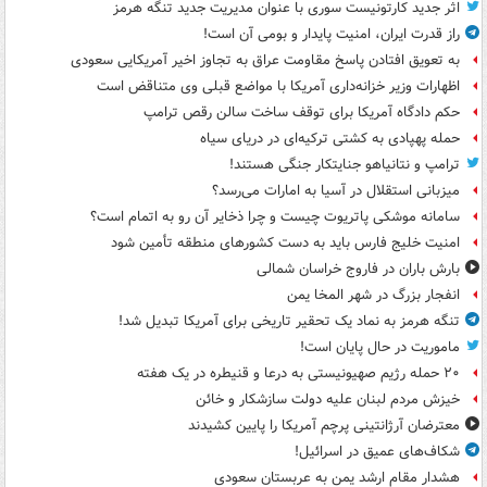
اثر جدید کارتونیست سوری با عنوان مدیریت جدید تنگه هرمز
راز قدرت ایران، امنیت پایدار و بومی آن است!
به تعویق افتادن پاسخ مقاومت عراق به تجاوز اخیر آمریکایی سعودی
اظهارات وزیر خزانه‌داری آمریکا با مواضع قبلی وی متناقض است
حکم دادگاه آمریکا برای توقف ساخت سالن رقص ترامپ
حمله پهپادی به کشتی ترکیه‌ای در دریای سیاه
ترامپ و نتانیاهو جنایتکار جنگی هستند!
میزبانی استقلال در آسیا به امارات می‌رسد؟
سامانه موشکی پاتریوت چیست و چرا ذخایر آن رو به اتمام است؟
امنیت خلیج فارس باید به دست کشورهای منطقه تأمین شود
بارش باران در فاروج خراسان شمالی
انفجار بزرگ در شهر المخا یمن
تنگه هرمز به نماد یک تحقیر تاریخی برای آمریکا تبدیل شد!
ماموریت در حال پایان است!
۲۰ حمله رژیم صهیونیستی به درعا و قنیطره در یک هفته
خیزش مردم لبنان علیه دولت سازشکار و خائن
معترضان آرژانتینی پرچم آمریکا را پایین کشیدند
شکاف‌های عمیق در اسرائیل!
هشدار مقام ارشد یمن به عربستان سعودی