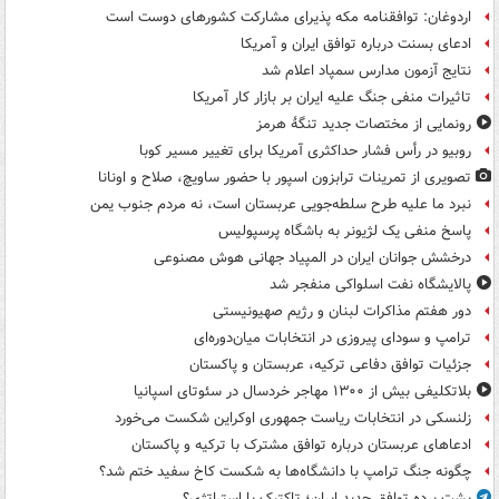
اردوغان: توافقنامه مکه پذیرای مشارکت کشورهای دوست است
ادعای بسنت درباره توافق ایران و آمریکا
نتایج آزمون مدارس سمپاد اعلام شد
تاثیرات منفی جنگ علیه ایران بر بازار کار آمریکا
رونمایی از مختصات جدید تنگۀ هرمز
روبیو در رأس فشار حداکثری آمریکا برای تغییر مسیر کوبا
تصویری از تمرینات ترابزون اسپور با حضور ساویچ، صلاح و اونانا
نبرد ما علیه طرح سلطه‌جویی عربستان است، نه مردم جنوب یمن
پاسخ منفی یک لژیونر به باشگاه پرسپولیس
درخشش جوانان ایران در المپیاد جهانی هوش مصنوعی
پالایشگاه نفت اسلواکی منفجر شد
دور هفتم مذاکرات لبنان و رژیم صهیونیستی
ترامپ و سودای پیروزی در انتخابات میان‌دوره‌ای
جزئیات توافق دفاعی ترکیه، عربستان و پاکستان
بلاتکلیفی بیش از ۱۳۰۰ مهاجر خردسال در سئوتای اسپانیا
زلنسکی در انتخابات ریاست جمهوری اوکراین شکست می‌خورد
ادعاهای عربستان درباره توافق مشترک با ترکیه و پاکستان
چگونه جنگ ترامپ با دانشگاه‌ها به شکست کاخ سفید ختم شد؟
پشت پرده توافق جدید ایران؛ تاکتیک یا استراتژی؟