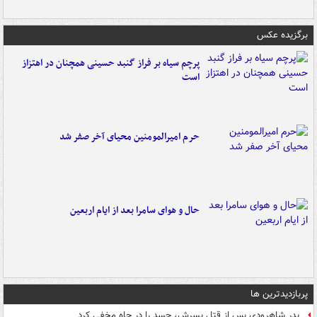
برگزیده عکس
پرچم سیاه بر فراز گنبد حسینی همچنان در اهتزاز
است
حرم امیرالمومنین محیای آخر صفر شد
حال و هوای سامرا بعد از ایام اربعین
پربازدیدترین ها
پدر شاهرودی پس از قتل پسرش، جسد را در چاه مخفی کرد