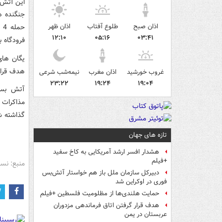
این آتش
جنگنده ه
اذان صبح
طلوع آفتاب
اذان ظهر
حمله 4 غیر نظامی از جمله 3 زن کشته شدند
۱۲:۱۰
۰۵:۱۶
۰۳:۴۱
فرودگاه ب
یگان های
هدف قرار
غروب خورشید
اذان مغرب
نیمه‌شب شرعی
۲۳:۲۲
۱۹:۲۴
۱۹:۰۴
گذاشته ش
تازه های جهان
هشدار افسر ارشد آمریکایی به کاخ سفید
+فیلم
منبع: نس
دبیرکل سازمان ملل باز هم خواستار آتش‌بس
فوری در اوکراین شد
حمایت هلندی‌ها از مظلومیت فلسطین +فیلم
هدف قرار گرفتن اتاق‌ فرماندهی مزدوران
عربستان در یمن