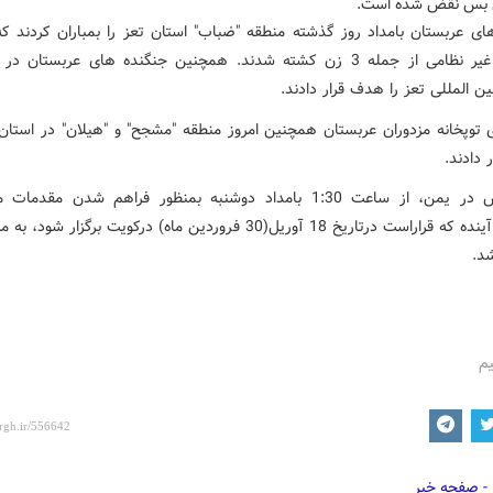
 بس نقض شده است.
ای عربستان بامداد روز گذشته منطقه "ضباب" استان تعز را بمباران کردند که
.
همچنین جنگنده های عربستان در د
ین المللی تعز را هدف قرار دادند
.
 توپخانه مزدوران عربستان همچنین امروز منطقه "مشجح" و "هیلان" در استان 
 دادند.
آتش بس در یمن، از ساعت 1:30 بامداد دوشنبه بمنظور فراهم شدن مقدم
مذاکرات آینده که قراراست درتاریخ 18 آوریل(30 فروردین ماه) درکویت برگزار شو
د.
یم