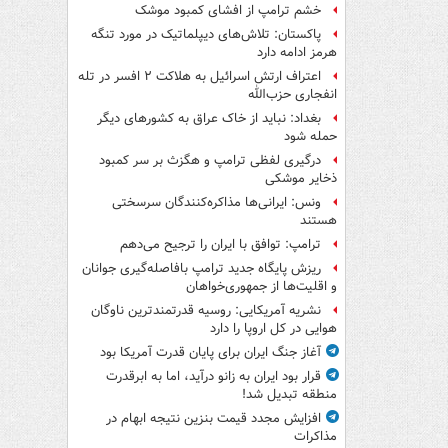
خشم ترامپ از افشای کمبود موشک
پاکستان: تلاش‌های دیپلماتیک در مورد تنگه
هرمز ادامه دارد
اعتراف ارتش اسرائیل به هلاکت ۲ افسر در تله
انفجاری حزب‌الله
بغداد: نباید از خاک عراق به کشورهای دیگر
حمله شود
درگیری لفظی ترامپ و هگزث بر سر کمبود
ذخایر موشکی
ونس: ایرانی‌ها مذاکره‌کنندگان سرسختی
هستند
ترامپ: توافق با ایران را ترجیح می‌دهم
ریزش پایگاه جدید ترامپ بافاصله‌گیری جوانان
و اقلیت‌ها از جمهوری‌خواهان
نشریه آمریکایی: روسیه قدرتمندترین ناوگان
هوایی در کل اروپا را دارد
آغاز جنگ ایران برای پایان قدرت آمریکا بود
قرار بود ایران به زانو درآید، اما به ابرقدرت
منطقه تبدیل شد!
افزایش مجدد قیمت بنزین نتیجه ابهام در
مذاکرات