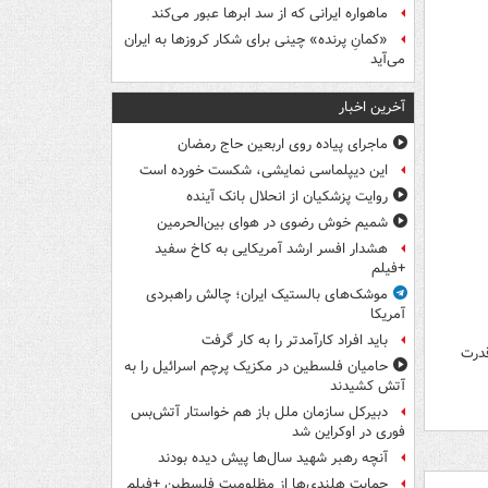
ماهواره ایرانی که از سد ابرها عبور می‌کند
«کمانِ پرنده» چینی برای شکار کروزها به ایران
می‌آید
آخرین اخبار
ماجرای پیاده روی اربعین حاج رمضان
این دیپلماسی نمایشی، شکست خورده است
روایت پزشکیان از انحلال بانک آینده
شمیم خوش رضوی در هوای بین‌الحرمین
هشدار افسر ارشد آمریکایی به کاخ سفید
+فیلم
موشک‌های بالستیک ایران؛ چالش راهبردی
آمریکا
باید افراد کارآمدتر را به کار گرفت
روز/ قدرت
حامیان فلسطین در مکزیک پرچم اسرائیل را به
آتش کشیدند
دبیرکل سازمان ملل باز هم خواستار آتش‌بس
فوری در اوکراین شد
آنچه رهبر شهید سال‌ها پیش دیده بودند
حمایت هلندی‌ها از مظلومیت فلسطین +فیلم