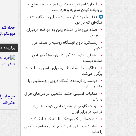
فیدان: اسرائیل به دنبال تخریب روند صلح و
بی‌ثبات کردن سوریه و غزه است
۱۰۰ میلیارد دلار خسارت، برای باز نگه داشتن
تنگه‌ای که باز بود!
حمله تند ف
حمله نیروهای مسلح یمن به مواضع مزدوران
دروغگو، پَ
سعودی
زلنسکی: دو پالایشگاه روسیه را هدف قرار
برگزیده 
دادیم
نشنال اینترست: آمریکا برای جنگ پهپادی
آماده نیست
پنتاگون جلسه اضطراری برای تأمین تسلیحات
برگزار می‌کند
عربستان فرمانده ائتلاف دریایی چندملیتی را
منصوب کرد
عملیات امنیتی حشد الشعبی در مرزهای عراق
حرم امیرا
و اردن
صفر شد
روایت گاردین از «دیپلماسی کودکستانی»
ترامپ در برابر ایران
کره شمالی یک موشک بالستیک شلیک کرد
صنعا: عربستان قدرت دور زدن محاصره دریایی
را ندارد