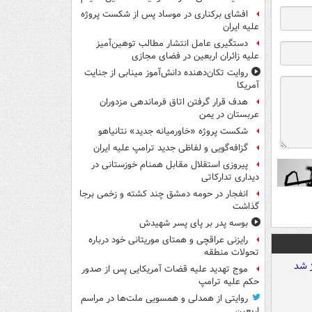
افشای برکناری در موساد پس از شکست پروژه
علیه ایران
دستگیری عامل انتشار مطالب توهین‌آمیز
علیه زائران اربعین در فضای مجازی
روایت تکان‌دهنده دانش‌آموز مینابی از جنایت
آمریکا
هدف قرار گرفتن اتاق‌ فرماندهی مزدوران
عربستان در یمن
شکست پروژه «خاورمیانه جدید» نتانیاهو
گزافه‌گویی و لفاظی جدید ترامپ علیه ایران
پیروزی استقلال مقابل همنام خوزستانی در
دیداری تدارکاتی
انفجار در حومه دمشق چند کشته و زخمی برجا
گذاشت
بوسه‌ پدر بر پای پسر شهیدش
رایزنی عراقچی و همتای موریتانی خود درباره
تحولات منطقه
موج تهدید علیه قضات آمریکایی پس از صدور
حکم علیه ترامپ
روایتی از همدلی و همسویی ملت‌ها در مراسم
اربعین