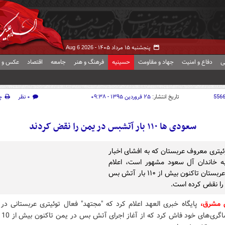
پنجشنبه ۱۵ مرداد ۱۴۰۵ -
Aug 6 2026
ی
دفاع و امنیت
جهاد و مقاومت
حسینیه
فرهنگ و هنر
جامعه
اقتصاد
عکس و ف
556
تاریخ انتشار:
۲۵ فروردین ۱۳۹۵ - ۰۹:۳۸
۰ نظر
چ
سعودی ها ۱۱۰ بار آتش‎بس در یمن را نقض کردند
ئیتری معروف عربستان که به افشای اخبار
ه خاندان آل سعود مشهور است، اعلام
کرد که عربستان تاکنون بیش از ۱۱۰ بار آتش بس
را نقض کرده است.
 مشرق،
پایگاه خبری العهد اعلام کرد که "مجتهد" فعال توئیتری عربستانی در ت