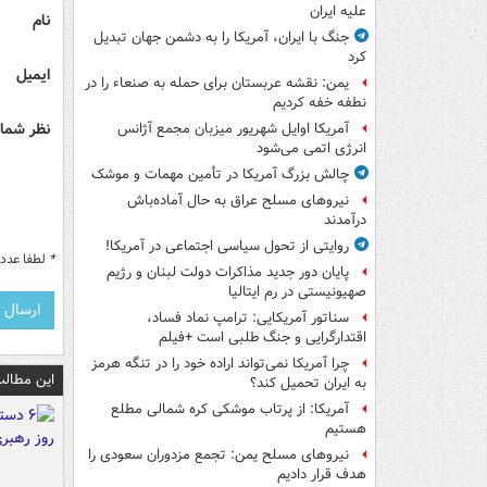
علیه ایران
نام
جنگ با ایران، آمریکا را به دشمن جهان تبدیل
کرد
ایمیل
یمن: نقشه عربستان برای حمله به صنعاء را در
نطفه خفه کردیم
نظر شما 
آمریکا اوایل شهریور میزبان مجمع آژانس
انرژی اتمی می‌شود
چالش بزرگ آمریکا در تأمین مهمات و موشک
نیروهای مسلح عراق به حال آماده‌باش
درآمدند
روایتی از تحول سیاسی اجتماعی در آمریکا!
*
لطفا عدد م
پایان دور جدید مذاکرات دولت لبنان و رژیم
صهیونیستی در رم ایتالیا
سناتور آمریکایی: ترامپ نماد فساد،
اقتدارگرایی و جنگ طلبی است +فیلم
چرا آمریکا نمی‌تواند اراده خود را در تنگه هرمز
این مطالب
به ایران تحمیل کند؟
آمریکا: از پرتاب موشکی کره شمالی مطلع
هستیم
نیروهای مسلح یمن: تجمع مزدوران سعودی را
هدف قرار دادیم