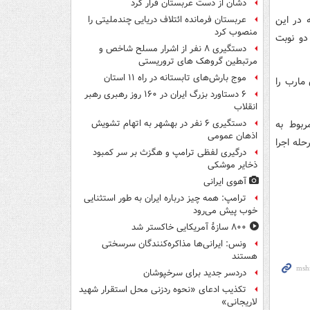
دشان از دست عربستان فرار کرد
 در این
عربستان فرمانده ائتلاف دریایی چندملیتی را
منصوب کرد
و نوبت
دستگیری ۸ نفر از اشرار مسلح شاخص و
مرتبطین گروهک های تروریستی
موج بارش‌های تابستانه در راه ۱۱ استان
مارب را
۶ دستاورد بزرگ ایران در ۱۶۰ روز رهبری رهبر
انقلاب
ات مربوط به
دستگیری ۶ نفر در بهشهر به اتهام تشویش
اذهان عمومی
د، به مرحله اجرا
درگیری لفظی ترامپ و هگزث بر سر کمبود
ذخایر موشکی
آهوی ایرانی
ترامپ: همه چیز درباره ایران به طور استثنایی
خوب پیش می‌رود
۸۰۰ سازۀ آمریکایی خاکستر شد
ونس: ایرانی‌ها مذاکره‌کنندگان سرسختی
هستند
دردسر جدید برای سرخپوشان
تکذیب ادعای «نحوه ردزنی محل استقرار شهید
لاریجانی»