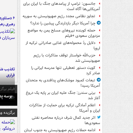
جانسون: ترامپ از پیامدهای جنگ با ایران برای
آمریکایی‌ها آگاه است
تجاوز نظامی مجدد رژیم صهیونیستی به سوریه
چرا آمریکا دیگر بازدارندگی پیشین را ندارد؟
رهبری رهب
حمله کوبنده نیروهای مسلح یمن به مواضع
مزدوران سعودی +فیلم
دلایل ردّ محموله‌های غذایی صادراتی ترکیه از
اروپا
حزب‌الله خواستار توقف مذاکرات با رژیم
صهیونیستی شد
کویت دستور تعطیلی تنها مدرسه ایرانی را
تکذیب شای
صادر کرد
فراری
تبعات کمبود موشک‌های پدافندی به متحدان
آمریکا رسید!
فیلم برگزی
برنی سندرز: جنگ علیه ایران بر پایه یک دروغ
بوسه‌ پ
آغاز شد
اعلام آمادگی ترکیه برای حمایت از مذاکرات
ایران و آمریکا
برگزیده و
اثر جدید کمال شرف درباره محاصره نفتی
سعودی‌ها
ادامه حملات رژیم صهیونیستی به جنوب لبنان