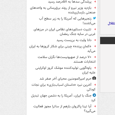
پرشدگی سدها به ۵۸درصد رسید
بازدید وزیر نیرو از روند برق‌رسانی به واحدهای
صنعتی بازسازی‌شده
زنجیرهایی که آمریکا را به زیر سطح آب
تقلال
می‌کشند!
تثبیت دستاوردهای نظامی ایران در مرزهای
غربی در سایه جنگ رمضان
دانا وایت به بن‌بست رسید
«کمانِ پرنده» چینی برای شکار کروزها به ایران
می‌آید
۷۰ درصد از صهیونیست‌ها نگران سلامت
انتخابات هستند
یاوه‌گویی تولیدکننده موشک کروز اوکراینی
علیه ایران
حرم امیرالمومنین محیای آخر صفر شد
آخرین نبرد «داستان اسباب‌بازی» برای نجات
کودکی
جنگ با ایران، آمریکا را به دشمن جهان تبدیل
کرد
آیا تینا پاکروان بازهم از ساترا مجوز فعالیت
می‌گیرد؟