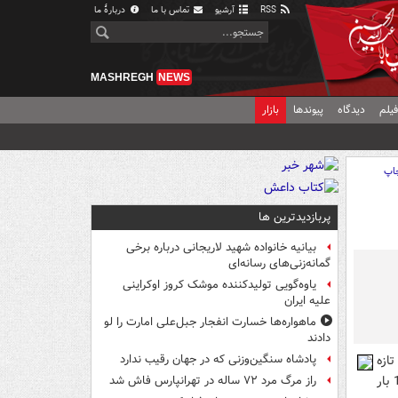
RSS
آرشیو
تماس با ما
دربارهٔ ما
MASHREGH
NEWS
یلم
دیدگاه
پیوندها
بازار
اپ
پربازدیدترین ها
بیانیه خانواده شهید لاریجانی درباره برخی
گمانه‌زنی‌های رسانه‌ای
یاوه‌گویی تولیدکننده موشک کروز اوکراینی
علیه ایران
ماهواره‌ها خسارت انفجار جبل‌علی امارت را لو
دادند
ازه
پادشاه سنگین‌وزنی که در جهان رقیب ندارد
ترین افشاگری‌های خود فاش کرد که از آغاز اجرای آتش بس در یمن تاکنون بیش از 110 بار
راز مرگ مرد ۷۲ ساله در تهرانپارس فاش شد