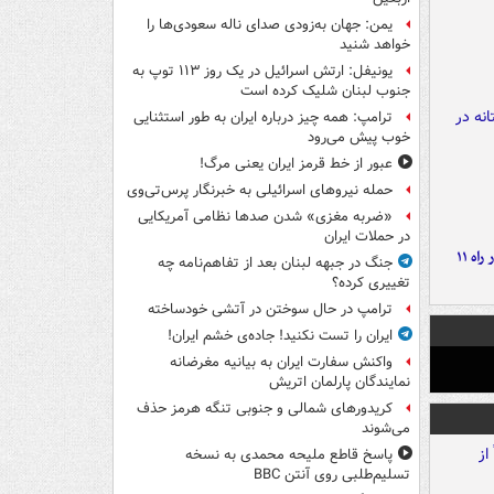
یمن: جهان به‌زودی صدای ناله سعودی‌ها را
خواهد شنید
یونیفل: ارتش اسرائیل در یک روز ۱۱۳ توپ به
جنوب لبنان شلیک کرده است
ترامپ: همه چیز درباره ایران به طور استثنایی
خوب پیش می‌رود
عبور از خط قرمز ایران یعنی مرگ!
حمله نیروهای اسرائیلی به خبرنگار پرس‌تی‌وی
«ضربه مغزی» شدن صدها نظامی آمریکایی
در حملات ایران
موج بارش‌های تابستانه در راه ۱۱
جنگ در جبهه لبنان بعد از تفاهم‌نامه چه
تغییری کرده؟
ترامپ در حال سوختن در آتشی خودساخته
ایران را تست نکنید! جاده‌ی خشم ایران!
واکنش سفارت ایران به بیانیه مغرضانه
نمایندگان پارلمان اتریش
کریدورهای شمالی و جنوبی تنگه هرمز حذف
می‌شوند
پاسخ قاطع ملیحه محمدی به نسخه
تسلیم‌طلبی روی آنتن BBC