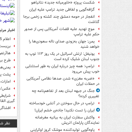
شکست پروژه «خاورمیانه جدید» نتانیاهو
گزافه‌گویی و لفاظی جدید ترامپ علیه ایران
انفجار در حومه دمشق چند کشته و زخمی برجا
گذاشت
موج تهدید علیه قضات آمریکایی پس از صدور
اخبار مرتب
حکم علیه ترامپ
اعلام 5 محور اصلی مذاکرات صلح یمن
یمن: جهان به‌زودی صدای ناله سعودی‌ها را
بن‌بست
خواهد شنید
هاآرتص
یونیفل: ارتش اسرائیل در یک روز ۱۱۳ توپ به
جنوب لبنان شلیک کرده است
طرح برج
ترامپ: همه چیز درباره ایران به طور استثنایی
یمنی‌ها
خوب پیش می‌رود
پشت پر
«ضربه مغزی» شدن صدها نظامی آمریکایی
امارات،
در حملات ایران
عکس/ ا
جنگ در جبهه لبنان بعد از تفاهم‌نامه چه
تغییری کرده؟
گیری القا
ترامپ در حال سوختن در آتشی خودساخته
افشاگر
ایران را تست نکنید! جاده‌ی خشم ایران!
واکنش سفارت ایران به بیانیه مغرضانه
نمایندگان پارلمان اتریش
نظر شم
یاوه‌گویی تولیدکننده موشک کروز اوکراینی