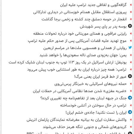
گزافه‌گویی و لفاظی جدید ترامپ علیه ایران
پیروزی استقلال مقابل همنام خوزستانی در دیداری تدارکاتی
انفجار در حومه دمشق چند کشته و زخمی برجا گذاشت
بوسه‌ پدر بر پای پسر شهیدش
رایزنی عراقچی و همتای موریتانی خود درباره تحولات منطقه
موج تهدید علیه قضات آمریکایی پس از صدور حکم علیه ترامپ
روایتی از همدلی و همسویی ملت‌ها در مراسم اربعین
یمن: جهان به‌زودی صدای ناله سعودی‌ها را خواهد شنید
یونیفل: ارتش اسرائیل در یک روز ۱۱۳ توپ به جنوب لبنان شلیک کرده است
ترامپ: همه چیز درباره ایران به طور استثنایی خوب پیش می‌رود
عبور از خط قرمز ایران یعنی مرگ!
حمله نیروهای اسرائیلی به خبرنگار پرس‌تی‌وی
«ضربه مغزی» شدن صدها نظامی آمریکایی در حملات ایران
جنگ در جبهه لبنان بعد از تفاهم‌نامه چه تغییری کرده؟
ترامپ در حال سوختن در آتشی خودساخته
ایران را تست نکنید! جاده‌ی خشم ایران!
واکنش سفارت ایران به بیانیه مغرضانه نمایندگان پارلمان اتریش
کریدورهای شمالی و جنوبی تنگه هرمز حذف می‌شوند