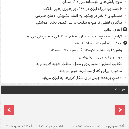
موج بارش‌های تابستانه در راه ۱۱ استان
۶ دستاورد بزرگ ایران در ۱۶۰ روز رهبری رهبر انقلاب
دستگیری ۶ نفر در بهشهر به اتهام تشویش اذهان عمومی
درگیری لفظی ترامپ و هگزث بر سر کمبود ذخایر موشکی
آهوی ایرانی
ترامپ: همه چیز درباره ایران به طور استثنایی خوب پیش می‌رود
۸۰۰ سازۀ آمریکایی خاکستر شد
ونس: ایرانی‌ها مذاکره‌کنندگان سرسختی هستند
دردسر جدید برای سرخپوشان
تکذیب ادعای «نحوه ردزنی محل استقرار شهید لاریجانی»
ماهواره ایرانی که از سد ابرها عبور می‌کند
«کمانِ پرنده» چینی برای شکار کروزها به ایران می‌آید
حوادث
تصادف مرگبار در محور اهواز–شوش ۲
آتش‌سوزی در منطقه حفاظت‌شده
تشریح جزئیات تصادف ۱۲ خودرو با ۱۹
پا