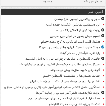
دیزمار مهار شد
مصدوم
آخرین اخبار
ماجرای پیاده روی اربعین حاج رمضان
این دیپلماسی نمایشی، شکست خورده است
روایت پزشکیان از انحلال بانک آینده
شمیم خوش رضوی در هوای بین‌الحرمین
هشدار افسر ارشد آمریکایی به کاخ سفید +فیلم
موشک‌های بالستیک ایران؛ چالش راهبردی آمریکا
باید افراد کارآمدتر را به کار گرفت
حامیان فلسطین در مکزیک پرچم اسرائیل را به آتش کشیدند
دبیرکل سازمان ملل باز هم خواستار آتش‌بس فوری در اوکراین شد
آنچه رهبر شهید سال‌ها پیش دیده بودند
حمایت هلندی‌ها از مظلومیت فلسطین +فیلم
افشای برکناری در موساد پس از شکست پروژه علیه ایران
دستگیری عامل انتشار مطالب توهین‌آمیز علیه زائران اربعین در فضای مجازی
روایت تکان‌دهنده دانش‌آموز مینابی از جنایت آمریکا
هدف قرار گرفتن اتاق‌ فرماندهی مزدوران عربستان در یمن
شکست پروژه «خاورمیانه جدید» نتانیاهو