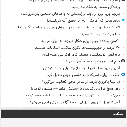
پاسخ قاطع ملیحه محمدی به نسخه تسلیم‌طلبی روی آنتن BBC
پرشدگی سدها به ۵۸درصد رسید
بازدید وزیر نیرو از روند برق‌رسانی به واحدهای صنعتی بازسازی‌شده
زنجیرهایی که آمریکا را به زیر سطح آب می‌کشند!
تثبیت دستاوردهای نظامی ایران در مرزهای غربی در سایه جنگ رمضان
دانا وایت به بن‌بست رسید
«کمانِ پرنده» چینی برای شکار کروزها به ایران می‌آید
۷۰ درصد از صهیونیست‌ها نگران سلامت انتخابات هستند
یاوه‌گویی تولیدکننده موشک کروز اوکراینی علیه ایران
حرم امیرالمومنین محیای آخر صفر شد
آخرین نبرد «داستان اسباب‌بازی» برای نجات کودکی
جنگ با ایران، آمریکا را به دشمن جهان تبدیل کرد
آیا تینا پاکروان بازهم از ساترا مجوز فعالیت می‌گیرد؟
رقم فسخ قرارداد رضاییان با استقلال فقط ۱۰۰میلیون تومان!
یمن: نقشه عربستان برای حمله به صنعاء را در نطفه خفه کردیم
آمریکا اوایل شهریور میزبان مجمع آژانس انرژی اتمی می‌شود
سلامت