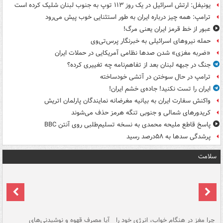
یونیفل: ارتش اسرائیل در یک روز ۱۱۳ توپ به جنوب لبنان شلیک کرده است
ترامپ: همه چیز درباره ایران به طور استثنایی خوب پیش می‌رود
عبور از خط قرمز ایران یعنی مرگ!
حمله نیروهای اسرائیلی به خبرنگار پرس‌تی‌وی
«ضربه مغزی» شدن صدها نظامی آمریکایی در حملات ایران
جنگ در جبهه لبنان بعد از تفاهم‌نامه چه تغییری کرده؟
ترامپ در حال سوختن در آتشی خودساخته
ایران را تست نکنید! جاده‌ی خشم ایران!
واکنش سفارت ایران به بیانیه مغرضانه نمایندگان پارلمان اتریش
کریدورهای شمالی و جنوبی تنگه هرمز حذف می‌شوند
پاسخ قاطع ملیحه محمدی به نسخه تسلیم‌طلبی روی آنتن BBC
پرشدگی سدها به ۵۸درصد رسید
سلامت
ت
چرا مغز در هنگام خواب، انرژی خود را
آیا مصرف قهوه و نوشیدنی‌های
چر