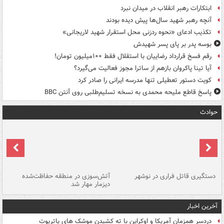
ابتکارات رهبر انقلاب در میدان نبرد
آنچه رهبر شهید سال‌ها پیش دیده بودند
تکذیب ادعای «نحوه ردزنی محل استقرار شهید لاریجانی»
بوسه‌ پدر بر پای پسر شهیدش
رقم فسخ قرارداد رضاییان با استقلال فقط ۱۰۰میلیون تومان!
آیا تینا پاکروان بازهم از ساترا مجوز فعالیت می‌گیرد؟
کویت دستور تعطیلی تنها مدرسه ایرانی را صادر کرد
پاسخ قاطع ملیحه محمدی به نسخه تسلیم‌طلبی روی آنتن BBC
حوادث
دستگیری قاتل فراری در نوشهر
آتش‌سوزی در منطقه حفاظت‌شده
دیزمار مهار شد
مص
آخرین اخبار
دردسر همزمان آمریکا و اوکراین با ته کشیدن موشک های پاتریوت