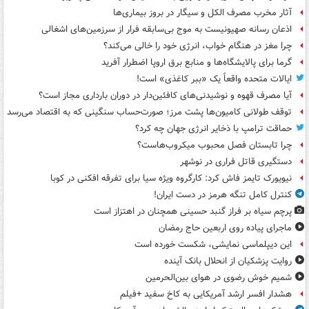
آثار مخرب مصرف الکل و سیگار در بروز بیماری‌ها
اذعان رسانه صهیونیست به موج بی‌سابقه فرار از سرزمین‌های اشغالی
چرا مغز در هنگام خواب، انرژی خود را خالی می‌کند؟
گرما برای پالایشگاه‌ها و منابع برق اروپا اضطرار آفرید
ایالات متحده واقعاً یک «ببر کاغذی» است!
آیا مصرف قهوه و نوشیدنی‌های کافئین‌دار در دوران بارداری مجاز است؟
توقف طولانی کامیون‌ها پشت مرز؛ صورت‌حساب سنگینی که به اقتصاد می‌رسد
حماقت ترامپ با ذخایر انرژی جهان چه کرد؟
چرا تابستان فصل محبوب میکروب‌هاست؟
دستگیری قاتل فراری در نوشهر
نیویورک تایمز فاش کرد: کارگروه ویژه سیا برای تفرقه افکنی در کوبا
کنترل کامل تنگه هرمز در دست ایران!
پرچم سیاه بر فراز گنبد حسینی همچنان در اهتزاز است
ماجرای پیاده روی اربعین حاج رمضان
این دیپلماسی نمایشی، شکست خورده است
روایت پزشکیان از انحلال بانک آینده
شمیم خوش رضوی در هوای بین‌الحرمین
هشدار افسر ارشد آمریکایی به کاخ سفید +فیلم