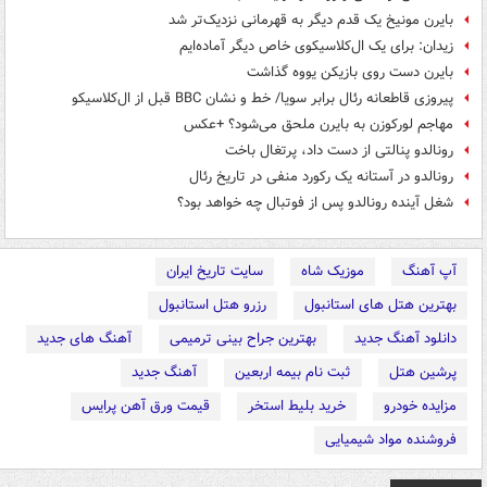
بایرن مونیخ یک قدم دیگر به قهرمانی نزدیک‌تر شد
زیدان: برای یک ال‌کلاسیکوی خاص دیگر آماده‌ایم
بایرن دست روی بازیکن یووه گذاشت
پیروزی قاطعانه رئال برابر سویا/ خط و نشان BBC قبل از ال‌کلاسیکو
مهاجم لورکوزن به بایرن ملحق می‌شود؟ +عکس
رونالدو پنالتی از دست داد، پرتغال باخت
رونالدو در آستانه یک رکورد منفی در تاریخ رئال
شغل آینده رونالدو پس از فوتبال چه خواهد بود؟
آپ آهنگ
موزیک شاه
سایت تاریخ ایران
بهترین هتل های استانبول
رزرو هتل استانبول
دانلود آهنگ جدید
بهترین جراح بینی ترمیمی
آهنگ های جدید
پرشین هتل
ثبت نام بیمه اربعین
آهنگ جدید
مزایده خودرو
خرید بلیط استخر
قیمت ورق آهن پرایس
فروشنده مواد شیمیایی