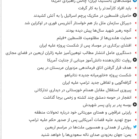
موشک‌های بالستیک ایران؛ چالش راهبردی آمریکا
باید افراد کارآمدتر را به کار گرفت
حامیان فلسطین در مکزیک پرچم اسرائیل را به آتش کشیدند
دبیرکل سازمان ملل باز هم خواستار آتش‌بس فوری در اوکراین شد
آنچه رهبر شهید سال‌ها پیش دیده بودند
حمایت هلندی‌ها از مظلومیت فلسطین +فیلم
افشای برکناری در موساد پس از شکست پروژه علیه ایران
دستگیری عامل انتشار مطالب توهین‌آمیز علیه زائران اربعین در فضای مجازی
روایت تکان‌دهنده دانش‌آموز مینابی از جنایت آمریکا
هدف قرار گرفتن اتاق‌ فرماندهی مزدوران عربستان در یمن
شکست پروژه «خاورمیانه جدید» نتانیاهو
گزافه‌گویی و لفاظی جدید ترامپ علیه ایران
پیروزی استقلال مقابل همنام خوزستانی در دیداری تدارکاتی
انفجار در حومه دمشق چند کشته و زخمی برجا گذاشت
بوسه‌ پدر بر پای پسر شهیدش
رایزنی عراقچی و همتای موریتانی خود درباره تحولات منطقه
موج تهدید علیه قضات آمریکایی پس از صدور حکم علیه ترامپ
روایتی از همدلی و همسویی ملت‌ها در مراسم اربعین
یمن: جهان به‌زودی صدای ناله سعودی‌ها را خواهد شنید