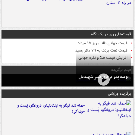
قیمت‌های روز در یک نگاه
قیمت جهانی طلا امروز ۱۵ مرداد
قیمت نفت برنت به ۷۹ دلار رسید
افزایش قیمت طلا و نقره جهانی
فیلم برگزیده
بوسه‌ پدر بر پای پسر شهیدش
برگزیده ورزشی
حمله تند فیگو به اینفانتینو: دروغگو، پَست‌ و
حیله‌گر!