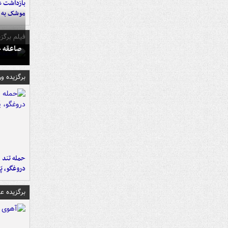
بازداشت ع
موشک به ر
فیلم برگزی
صاعقه ج
برگزیده و
حمله تند ف
دروغگو، پَ
برگزیده 