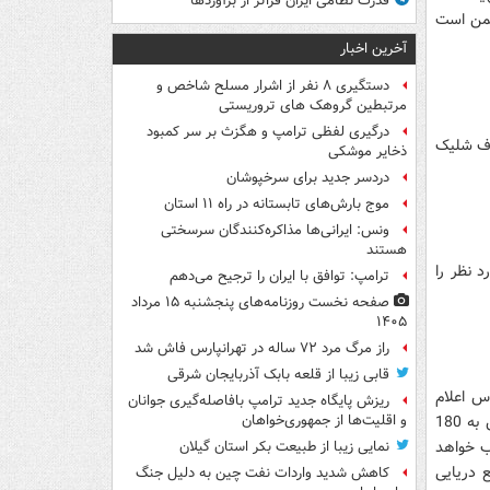
قدرت نظامی ایران فراتر از برآوردها
شمن است
آخرین اخبار
دستگیری ۸ نفر از اشرار مسلح شاخص و
مرتبطین گروهک های تروریستی
درگیری لفظی ترامپ و هگزث بر سر کمبود
داف شلیک
ذخایر موشکی
دردسر جدید برای سرخپوشان
موج بارش‌های تابستانه در راه ۱۱ استان
ونس: ایرانی‌ها مذاکره‌کنندگان سرسختی
هستند
 نظر را
ترامپ: توافق با ایران را ترجیح می‌دهم
صفحه نخست روزنامه‌های پنجشنبه ۱۵ مرداد
۱۴۰۵
راز مرگ مرد ۷۲ ساله در تهرانپارس فاش شد
قابی زیبا از قلعه بابک آذربایجان شرقی
اس اعلام
ریزش پایگاه جدید ترامپ بافاصله‌گیری جوانان
دریادار فدوی فرمانده نیروی دریایی سپاه، ایران برنامه‌هایی برای رساندن سرعت این قایق به 180
و اقلیت‌ها از جمهوری‌خواهان
ب خواهد
نمایی زیبا از طبیعت بکر استان گیلان
 دریایی
کاهش شدید واردات نفت چین به دلیل جنگ