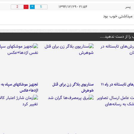
پسر
۲۱:۵۴ - ۱۳۹۴/۱۲/۲۹
2
5
میذاشتی خوب بود
 را از دست ندهید....
موج بارش‌های تابستانه در راه ۱۱
سناریوی بلاگر زن برای قتل
تجهیز موشکهای سپاه به 
شوهرش
اژدها+عکس