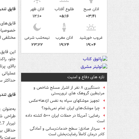
قایق تند
اذان صبح
طلوع آفتاب
اذان ظهر
۱۲:۱۰
۰۵:۱۶
۰۳:۴۱
قایق‌های
خصوصیات 
مختلفی ا
غروب خورشید
اذان مغرب
نیمه‌شب شرعی
۲۳:۲۲
۱۹:۲۴
۱۹:۰۴
تازه های دفاع و امنیت
حداکثر سرعت خ
دستگیری ۸ نفر از اشرار مسلح شاخص و
مرتبطین گروهک های تروریستی
قایق تندر
تجهیز موشکهای سپاه به نفس اژدها+عکس
چرا موشک‌های ایران تمام نمی‌شود؟
به‌عنوان
طراحی شد
رضایی: آمریکا در حملات ایران ۵۰۰ کشته داده
است
سردار صادق: سطح خدمات‌رسانی و آمادگی
کادر درمان کاملاً رضایت‌بخش است
سرعت بالا