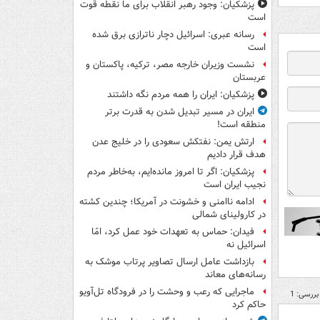
پزشکیان: وجود رهبر انقلاب برای ما نقطه قوت
است
رسانه عبری: اسرائیل دچار ناترازی برق شده
است
نشست وزیران خارجه مصر، ترکیه، پاکستان و
عربستان
پزشکیان: ایران را همه مردم نگه داشتند
ایران در مسیر تبدیل شدن به قدرت برتر
منطقه است!
ارتش یمن: نفتکش سعودی را در خلیج عدن
هدف قرار دادیم
پزشکیان: اگر تا امروز مانده‌ایم، به‌خاطر مردم
نجیب ایران است
ادامه ناامنی و خشونت در آمریکا؛ چندین کشته
در کارولینای شمالی
فیدان: حماس به تعهدات خود عمل کرد، امّا
اسرائیل نه
بازداشت عامل ارسال تصاویر پرتاب موشک به
رسانه‌های معاند
ماجرایی که رعب و وحشت را در فرودگاه تل‌آویو
بررسی: 1
حاکم کرد