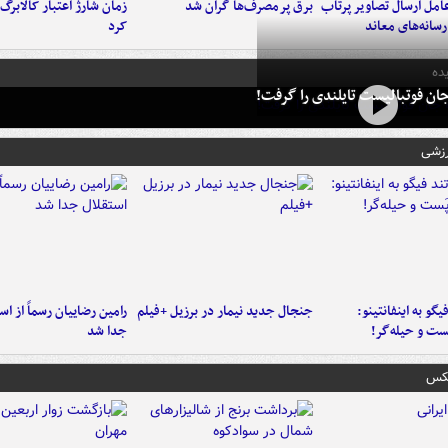
امل ارسال تصاویر پرتاب
برق پرمصرف‌ها گران شد
زمان شارژ اعتبار کالابرگ 
سانه‌های معاند
کرد
ده
ان فوتبالیست تایلندی را گرفت!
رزشی
یگو به اینفانتینو:
جنجال جدید نیمار در برزیل +فیلم
رامین رضاییان رسماً از اس
ست‌ و حیله‌گر!
جدا شد
عکس