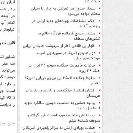
حرکت کند
سردار اسدی: هر تعرضی به ایران با سیلی
محکم مواجه می‌شود
در آینده 
اعلام مشخصات پهپادهای جدید ارتش در
روزهای آینده
کیلومتر 
هشدار صریح فرمانده قرارگاه خاتم‌ به
کشورهای منطقه
قایق تند
اظهار بی‌اطلاعی قطر از سرنوشت خلبانان ایرانی
دژ راهبردی آمریکا در سوریه زیر ضرب
شناور تن
موشک‌های ایران
سه مقر پ
جزئیات مأموریت جنگنده سوخو ۲۴ ایران در
می‌تواند
جنگ ۳۹ روزه
دونفره گ
سقوط جنگنده اف۳۵ بی نیروی دریایی آمریکا
+فیلم
افشای استقرار جنگنده‌ها و رادارهای ایتالیا در
عربستان
92.5
بیانیه حماس به مناسبت دومین سالگرد شهید
را داراست
اسماعیل هنیه
دو نفتکش متخلف مورد اصابت قرار گرفته و
متوقف شدند+ فیلم
منبع: میز
حملات پهپادی ارتش به مراکز راهبردی آمریکا را