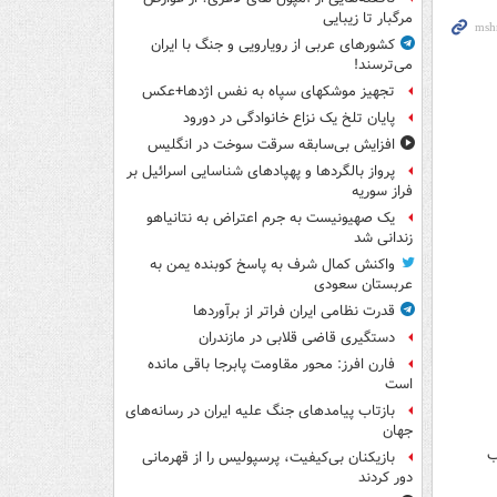
مرگبار تا زیبایی
کشورهای عربی از رویارویی و جنگ با ایران
می‌ترسند!
تجهیز موشکهای سپاه به نفس اژدها+عکس
پایان تلخ یک نزاع خانوادگی در دورود
افزایش بی‌سابقه سرقت سوخت در انگلیس
پرواز بالگردها و پهپادهای شناسایی اسرائیل بر
فراز سوریه
یک صهیونیست به جرم اعتراض به نتانیاهو
زندانی شد
واکنش کمال شرف به پاسخ کوبنده یمن به
عربستان سعودی
قدرت نظامی ایران فراتر از برآوردها
دستگیری قاضی قلابی در مازندران
فارن افرز: محور مقاومت پابرجا باقی مانده
است
بازتاب پیامدهای جنگ علیه ایران در رسانه‌های
جهان
ب
بازیکنان بی‌کیفیت، پرسپولیس را از قهرمانی
دور کردند