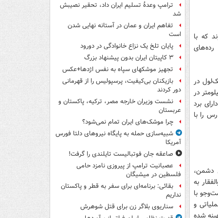
ترامپ وعدۀ تسلیم ایران داد، تحقیر نصیبش
شد
تفاهم ایران و عمان در آستانه نهایی شدن
است
د که با
پایان تلخ یک نزاع خانوادگی در دورود
رده‌های
۳ کاپیتان ایران بدون پیشنهاد بزرگ
تجهیز موشکهای سپاه به نفس اژدها+عکس
ی در عقب، توپ 23 میلی‌متری تک‌لول در
بازیکنان بی‌کیفیت، پرسپولیس را از قهرمانی
دور کردند
میلی‌متری 16 لوله بر بالای کابین و رادار جست‌وجو با حداقل برد 30 کیلومتر در
نشست وزیران خارجه مصر، ترکیه، پاکستان و
 کیلومتر بر ساعت دارای برد
عربستان
صد ساحل خلیج فارس را با
چرا موشک‌های ایران تمام نمی‌شود؟
شبیه‌سازی حمله به پایگاه نیروهای دلتا فورس
آمریکا
صاعقه جان فوتبالیست تایلندی را گرفت!
عصبانیت ترامپ از پیروزی نامزد حامی
ی دشمن،
فلسطین در میشیگان
فقار به
بقائی: برنامه‌ای برای سفر به قطر و پاکستان
 کیلومتر و رادار جست‌وجو با
نداریم
ملیاتی و
سناریوی بلاگر زن برای قتل شوهرش
هینه شده