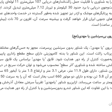
ایران آن را به شناوری با قابلیت حمل راکت‌اندازهای د
رادار جست‌وجوی دریایی با برد حدود 30 کیلومتر و تیربار 7.12 میلی‌متری 
به پرتابگرهای موشک و اژدر نیز تجهیز شده به‌طور گسترده در خدمت واحدهای عم
بر ساعت) است.
روی بی‌سرنشین یا مهدی(عج)
دروی "یا مهدی"، یک شناور بدون سرنشین پرسرعت، مجهز به حس‌گرهای مختلف 
رتاب راکت است. این شناور با بدنه کامپوزیتی دارای سطح مقطع راداری پایین
 به‌صورت کنترل از راه دور هدایت شود. قایق "یا مهدی" براساس یک قایق سرن
شتی ساخته شده و شناوری "اثر سطح" محسوب می‌شود و توان حرکت سریع در دری
را دارد. این شناور، دارا
است؛ 
 کیلومتر بر ساعت می‌رساند. ازاین‌رو شناور "یامهدی" تقریباً سرعتی معادل آذرخش و 
؛ با این تفاوت که این شناور تندرو بدون‌سرنشین و با کنترل از راه دور هدایت می
ان