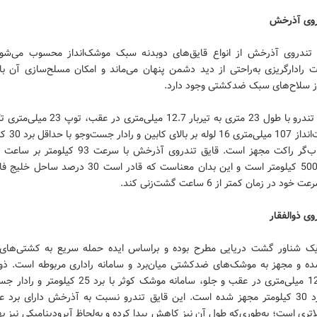
روی آذرخش
 تندروی آذرخش از انواع قایق‌های دوبدنه سبک موشک‌انداز محسوب می‌شون
رادارگریزی به‌راحتی از دید دشمن پنهان می‌ماند و امکان مسلح‌سازی آن با 
ز سلاح‌های سبک ضدکشتی وجود دارد.
این قایق تندرو با طول 23 متری به تیربار 12.7 میلی‌متر
جلو، راکت‌انداز 107 
بالای پرتاب‌گر راکت مجهز است. قایق تندروی آذرخش با سرعت 93
عملیاتی 500 کیلومتر است و این بدان معناست که قادر است 30 در
ود در زمان کمتر از 6 ساعت گشت‌زنی کند.
وی ذوالفقار
 یک شناور گشت دریایی مطرح بوده و براساس ایده حمله سریع به کشتی‌ها
ه و مجهز به موشک‌های ضدکشتی میان‌برد و سامانه راداری مربوطه است. ذوال
تیربار 12.7 میلی‌متری در عقب و جلو، سامانه موشک کوثر با برد 25
حداقل برد 30 کیلومتر مجهز شده است. این قایق تندرو نسبت به آذرخش دارای برد ع
تری است؛ به‌طوری‌که طول آن نیز کاهش پیدا کرده و به‌لحاظ آیرودینامیکی نیز ب