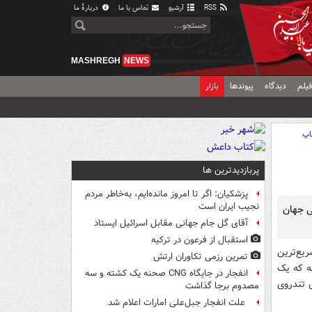
RSS
آرشیو
تماس با ما
دربارهٔ ما
MASHREGH
NEWS
یلم
دیدگاه
پیوندها
بازار
اپ
پربازدیدترین ها
پزشکیان: اگر تا امروز مانده‌ایم، به‌خاطر مردم
نجیب ایران است
می جهان
آقای گل جام جهانی مقابل اسرائیل ایستاد
استقبال از فرعون در ترکیه
ریع‌ترین
تمرین رزمی تکاوران ارتش
ه که یک
انفجار در جایگاه CNG صحنه یک کشته و سه
ایق‌های تندروی
مصدوم برجا گذاشت
علت انفجار جبل‌علی امارات اعلام شد