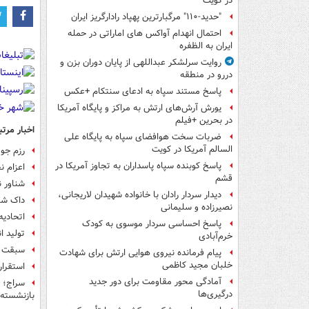
در کویت
"حدید-۱۱۰" مرگبارترین پهپاد رادارگریز ایران
احتمال انهدام آواکس های اماراتی در حمله
ایران به الظفره
روایت سرلشکر عبداللهی از پایان دوران بزن و
دررو در منطقه
پاسخ مستند سپاه به ادعای سنتکام +عکس
یورش آرش‌های ارتش به مراکز و پایگاه‌ آمریکا
در بحرین +فیلم
اخبار مرتب
ضربات سخت هوافضای سپاه به پایگاه علی
السالم آمریکا در کویت
رزم جو: 13 هزار صفحه اطلاعات از تفنگداران آمریکایی
پاسخ کوبنده سپاه پاسداران به تجاوز آمریکا در
اعزام ن
قشم
شناور ن
دیدار سردار رادان با خانواده شهیدان لاریجانی،
داک شناور 2 هزار تنی گیلان به 
نصیرزاده و سلیمانی
اتحادیه
پاسخ احساسی سردار موسوی به کودک
تولید ان
خرم‌آبادی
سبقت قا
پیام فرمانده نیروی هوایی ارتش برای شهادت
خلبان مجید کاظمی
استقرار
آمادگی محور مقاومت برای دور جدید
سراج؛ 
درگیری‌ها
بازنشسته