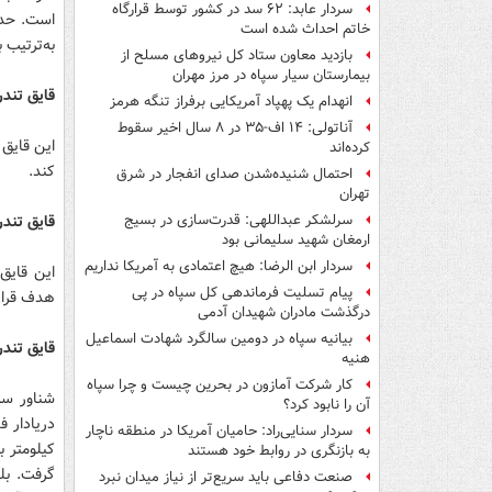
سردار عابد: ۶۲ سد در کشور توسط قرارگاه
است. حدا
خاتم احداث شده است
به‌ترتیب به 600 کیلومتر و 95 کیلومتر بر سا
بازدید معاون ستاد کل نیروهای مسلح از
بیمارستان سیار سپاه در مرز مهران
قایق تندر
انهدام یک پهپاد آمریکایی برفراز تنگه هرمز
آناتولی: ۱۴ اف-۳۵ در ۸ سال اخیر سقوط
این قایق 
کرده‌اند
کند.
احتمال شنیده‌شدن صدای انفجار در شرق
تهران
قایق تندر
سرلشکر عبداللهی: قدرت‌سازی در بسیج
ارمغان شهید سلیمانی بود
سردار ابن الرضا: هیچ اعتمادی به آمریکا نداریم
این قایق
پیام تسلیت فرماندهی کل سپاه در پی
هدف قرار
درگذشت مادران شهیدان آدمی
بیانیه سپاه در دومین سالگرد شهادت اسماعیل
قایق تند
هنیه
کار شرکت آمازون در بحرین چیست و چرا سپاه
آن را نابود کرد؟
سردار سنایی‌راد: حامیان آمریکا در منطقه ناچار
کیلومتر 
به بازنگری در روابط خود هستند
گرفت. بل
صنعت دفاعی باید سریع‌تر از نیاز میدان نبرد