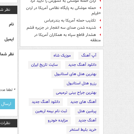
اردن حمله موشکی به کشورش را تأیید کرد
حمله موشکی به پایگاه نظامی آمریکا در اردن
نظر شم
+فیلم
تکذیب حمله آمریکا به بندرعباس
نام
شنیده شدن صدای سه انفجار در جزیره قشم
هشدار قاطع سپاه به همکاران آمریکا در
ایمیل
منطقه
نظر شما 
آپ آهنگ
موزیک شاه
دانلود آهنگ جدید
سایت تاریخ ایران
بهترین هتل های استانبول
رزرو هتل استانبول
*
لطفا عدد م
بهترین جراح بینی ترمیمی
آهنگ های جدید
دانلود آهنگ جدید
پرشین هتل
ثبت نام بیمه اربعین
آهنگ جدید
مزایده خودرو
نظرات
خرید بلیط استخر