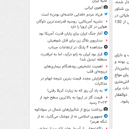
علیه ایران
ریایی 107 میلی‌متری 11 لوله‌ای پایدار شده،
آهوی ایرانی
تبدیل کردند. این شناور
فریاد مردم «فدایی خامنه‌ای بودن» است
لیاتی در
تمام آب‌های جنوبی ایران قرار خواهد گرفت و بیشینه سرعت آن، افزون بر 70 نات (بیش از 130
نشریه آمریکایی: روسیه قدرتمندترین ناوگان
هوایی در کل اروپا را دارد
آغاز جنگ ایران برای پایان قدرت آمریکا بود
سناریوی بلاگر زن برای قتل شوهرش
مشاهده ۴ پلنگ در ارتفاعات میناب
قرار بود ایران به زانو درآید، اما به ابرقدرت
و دارای
منطقه تبدیل شد!
 بوده و
اهمیت تشخیص زودهنگام بیماری‌های
شین‌دار
دریچه‌ای قلب
ای مواج
افزایش مجدد قیمت بنزین نتیجه ابهام در
ی طول 11.9 متر، عرض 3.1 متر و ارتفاع 1.5 متر با آبخور 65 سانتی‌متری
مذاکرات
جرم آن 5.8 تن بوده و دارای دو موتور 660 اسب بخار است که آن را به سرعت 50 نات برابر
به یاد آن روز که به زیارت کربلا رفتی!
ذوالفقار
قیمت گاز در اروپا به بالاترین سطح خود از
‌شود.
۲۰۲۳ رسید
برداشت برنج از شالیزارهای شمال در سوادکوه
جمهوری اسلامی نه از موشک می‌گذرد، نه از
تنگه هرمز!
ناگفته‌هایی از آمپول های لاغری؛ از عوارض