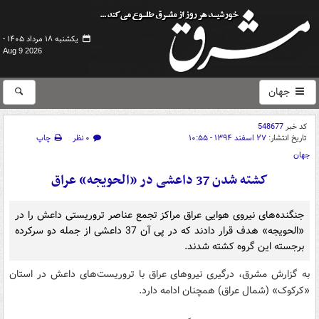
یکشنبه ۱۸ مرداد ۱۴۰۵ -
Aug 9 2026
جهان
کد خبر
548677
تاریخ انتشار:
۲۷ اسفند ۱۳۹۴ - ۱۰:۵۵
۰ نظر
چاپ
جهان
کشته شدن 37 داعشی در «الحویجه» عراق
جنگنده‌های نیروی هوایی عراق مراکز تجمع عناصر تروریستی داعش را در
«الحویجه» هدف قرار دادند که در پی آن 37 داعشی از جمله دو سرکرده
برجسته این گروه کشته شدند.
به گزارش مشرق، درگیری نیروهای عراق با تروریست‌های داعش در استان
«کرکوک» (شمال عراق) همچنان ادامه دارد.