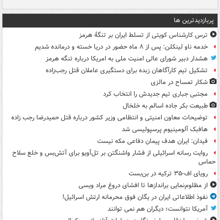
پربازدیدترین ها
ترس کارشناس کویتی از تسلط ایران بر تنگۀ هرمز
خدمه ناو لینکلن: پس از ۸ ماه حضور در دریا خسته و درمانده‌ شدیم
هشدار دبیر شورای عالی امنیت ملی به امریکا درباره تنگه هرمز
تشکیل تیم کارآگاهان زبده برای دستگیری عاملان قتل رجب‌زاده
شکار تمساح در مالزی
مجتبی جباری تیم جدیدش را انتخاب کرد
طبیعت بکر جاده اسالم به خلخال
توضیحات معاون امنیتی و انتظامی وزیر کشور درباره قتل حمیدرضا رجب زاده
هافبک آلومینیوم پرسپولیسی شد
فیدان: ایران هدف پیمان دفاعی مکه نیست
روایت رسانه اسرائیلی از فشار واشنگتن بر تل‌آویو برای آتش‌بس و خلع سلاح
حماس
رویای اف-۳۵ ترکیه در بن‌بست
از مظلوم‌نمایی براندازها تا افشای دروغ مراد ویسی
نفوذ اطلاعاتی ایران در یگان فوق محرمانه ارتش اسرائیل!
آمریکا نتوانست؛ دیگران هم نمی توانند