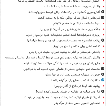
احتمال شکست اردوغان در دور دوم انتخابات ریاست جمهوری ترکیه
واکنش سرپرست باشگاه استقلال به انتقادات
آتش‌سوزی گسترده در ارتفاعات لبنان توسط صهیونیست‌ها
کاریکاتور/ کمال شرف توافق مکه را به سخره گرفت
شوک شبانه به تراکتور با حضور نکونام
جنگ ایران ده‌ها هزار شغل را در آمریکا از بین برد
رویترز: دموکرات‌ها قصد انجام تحقیقات علیه ترامپ را دارند
پرتاب تخم‌مرغ به سمت نخست‌وزیر کوزوو در وسط پارلمان!
نقشه کشی برای فتنه و اصرار بر دروغ
واکنش عربستان و قطر به بیانیه شورای امنیت درباره یمن
واکنش کشفیا به ترک اردوی تیم ملی توسط کاپیتان تیم ملی والیبال نشسته
جان باختن چهار نفر در سانحه رانندگی مراغه - هشترود+ فیلم
نشست هم اندیشی جمعی از علمای حوزه علمیه قم با عراقچی
حریق در شهرک صنعتی نصیرآباد در بهارستان
مذاکرات تنگه با عمان باید چگونه باشد؟
بیانیه تند فیفا در دفاع از آقای رئیس!
آیا روند عدلیه در مقابله با فساد تغییری کرده است؟
آمریکا از طریق ترکیه تسلیحات و مهمات به اوکراین می‌فرستد
نخستین تصویر مسی بعد از مرگ پدر