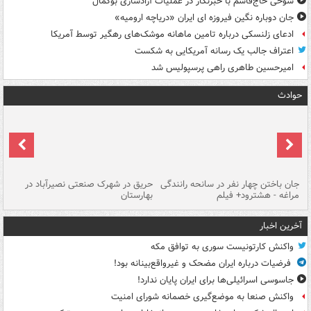
شوخی حاج‌قاسم با خبرنگار در عملیات آزادسازی بوکمال
جان دوباره نگین فیروزه ای ایران «دریاچه ارومیه»
ادعای زلنسکی درباره تامین ماهانه موشک‌های رهگیر توسط آمریکا
اعتراف جالب یک رسانه آمریکایی به شکست
امیرحسین طاهری راهی پرسپولیس شد
حوادث
جان باختن چهار نفر در سانحه رانندگی
حریق در شهرک صنعتی نصیرآباد در
حر
مراغه - هشترود+ فیلم
بهارستان
فی
آخرین اخبار
واکنش کارتونیست سوری به توافق مکه
فرضیات درباره ایران مضحک و غیرواقع‌بینانه بود!
جاسوسی اسرائیلی‌ها برای ایران پایان ندارد!
واکنش صنعا به موضع‌گیری خصمانه شورای امنیت