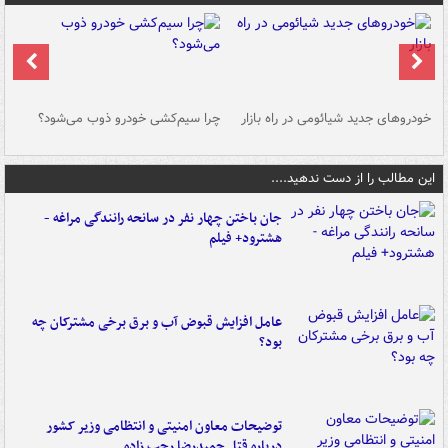
خودروهای جدید شیائومی در راه بازار
چرا سیم‌کشی خودرو ذوب می‌شود؟
شو
این مطالب را از دست ندهید....
جان باختن چهار نفر در سانحه رانندگی مراغه -
هشترود+ فیلم
عامل افزایش قبوض آب و برق برخی مشترکان چه
بود؟
توضیحات معاون امنیتی و انتظامی وزیر کشور
درباره قتل حمیدرضا رجب زاده