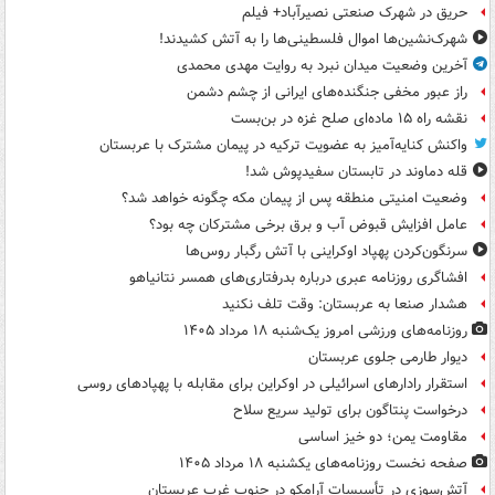
حریق در شهرک صنعتی نصیرآباد+ فیلم
شهرک‌نشین‌ها اموال فلسطینی‌ها را به آتش کشیدند!
آخرین وضعیت میدان نبرد به روایت مهدی محمدی
راز عبور مخفی جنگنده‌های ایرانی از چشم دشمن
نقشه راه ۱۵ ماده‌ای صلح غزه در بن‌بست
واکنش کنایه‌آمیز به عضویت ترکیه در پیمان مشترک با عربستان
قله دماوند در تابستان سفیدپوش شد!
وضعیت امنیتی منطقه پس از پیمان مکه چگونه خواهد شد؟
عامل افزایش قبوض آب و برق برخی مشترکان چه بود؟
سرنگون‌کردن پهپاد اوکراینی با آتش رگبار روس‌ها
افشاگری روزنامه عبری درباره بدرفتاری‌های همسر نتانیاهو
هشدار صنعا به عربستان: وقت تلف نکنید
روزنامه‌های ورزشی امروز یک‌شنبه ۱۸ مرداد ۱۴۰۵
دیوار طارمی جلوی عربستان
استقرار رادارهای اسرائیلی در اوکراین برای مقابله با پهپادهای روسی
درخواست پنتاگون برای تولید سریع سلاح
مقاومت یمن؛ دو خیز اساسی
صفحه نخست روزنامه‌های یکشنبه ۱۸ مرداد ۱۴۰۵
آتش‌سوزی در تأسیسات آرامکو در جنوب غرب عربستان