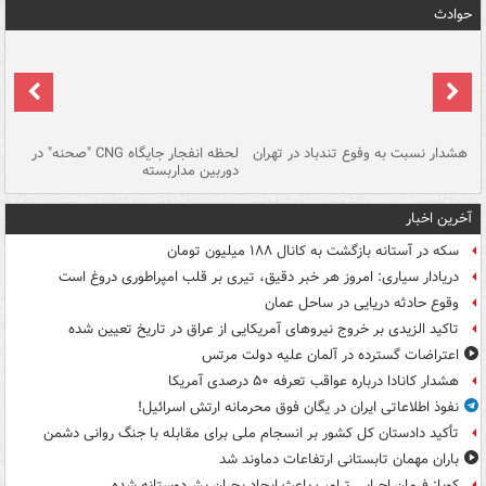
حوادث
ای
هشدار نسبت به وفوع تندباد در تهران
لحظه انفجار جایگاه CNG "صحنه" در
دس
دوربین مداربسته
ات
آخرین اخبار
سکه در آستانه بازگشت به کانال ۱۸۸ میلیون تومان
دریادار سیاری: امروز هر خبر دقیق، تیری بر قلب امپراطوری دروغ است
وقوع حادثه دریایی در ساحل عمان
تاکید الزیدی بر خروج نیروهای آمریکایی از عراق در تاریخ تعیین شده
اعتراضات گسترده در آلمان علیه دولت مرتس
هشدار کانادا درباره عواقب تعرفه ۵۰ درصدی آمریکا
نفوذ اطلاعاتی ایران در یگان فوق محرمانه ارتش اسرائیل!
تأکید دادستان کل کشور بر انسجام ملی برای مقابله با جنگ روانی دشمن
باران مهمان تابستانی ارتفاعات دماوند شد
کوبا: فرمان اجرایی ترامپ باعث ایجاد بحران بشردوستانه شده