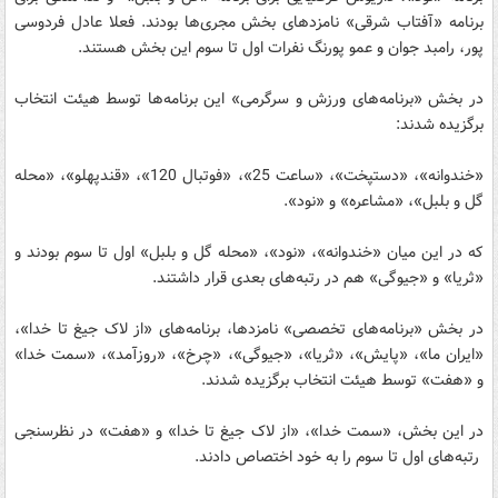
برنامه «آفتاب شرقی» نامزدهای بخش مجری‌ها بودند. فعلا عادل فردوسی
پور، رامبد جوان و عمو پورنگ نفرات اول تا سوم این بخش هستند.
در بخش «برنامه‌های ورزش و سرگرمی» این برنامه‌ها توسط هیئت انتخاب
برگزیده شدند:
«خندوانه»‌، «دستپخت»، «ساعت 25»، «فوتبال 120»، «قندپهلو»، «محله
گل و بلبل»، «مشاعره» و «نود».
که در این میان «خندوانه»، «نود»، «محله گل و بلبل» اول تا سوم بودند و
«ثریا» و «جیوگی» هم در رتبه‌های بعدی قرار داشتند.
در بخش «برنامه‌های تخصصی» نامزدها، برنامه‌های «از لاک جیغ تا خدا»،
«ایران ما»، «پایش»، «ثریا»، «جیوگی»، «چرخ»، «روزآمد»‌، «سمت خدا»
و «هفت» توسط هیئت انتخاب برگزیده شدند.
در این بخش، «سمت خدا»، «از لاک جیغ تا خدا» و «هفت» در نظرسنجی
رتبه‌های اول تا سوم را به خود اختصاص دادند.