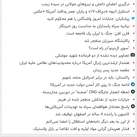
درگیری اعضای داعش و نیروهای جولانی در سیده زینب
استقرار انبوه «دی‌اف‑۱۷» و پایان عصر پدافند آمریکا +عکس
پزشکیان: جنایات امروز واشنگتن را هم محکوم کنید
بیانیه سپاه پاسداران به مناسبت روز خبرنگار
فارن افرز: جنگ با ایران یک فاجعه است
پالایشگاه سیزران منفجر شد
"سوپر ال‌نینو"در راه است؟
تصاویر دیده‌ نشده از دو فرمانده شهید موشکی
هشدار ارشدترین ژنرال آمریکا درباره محدودیت‌های نظامی علیه ایران
مقصد جدید پسر زیدان
پاکستان: باید در برابر اسرائیل متحد شویم
ادامه جنگ تا روی کار آمدن دولت جدید در آمریکا!
لحظه انفجار جایگاه CNG "صحنه" در دوربین مداربسته
جزئیات جدید از نفتکش منفجر شده در هرمز
پاسخ معنادار هوافضای سپاه به تهدیدات آمریکایی‌ها
کامیون با راننده ۸ ساله در اصفهان توقیف شد
از این به بعد دیگر نامه‌های استقلال را امضا نمی‌کنم
فشار هم‌زمان گرانی مواد اولیه و افت تقاضا بر بازار پلاستیک