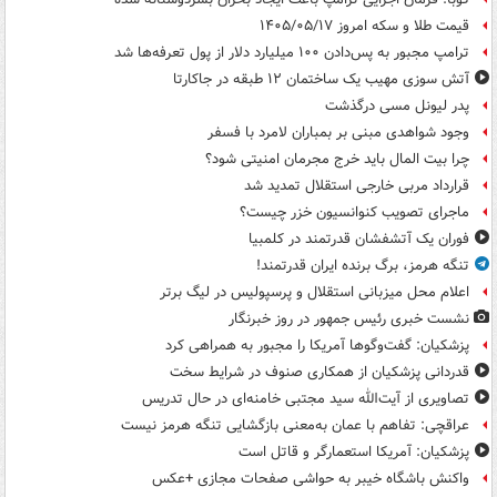
قیمت طلا و سکه امروز ۱۴۰۵/۰۵/۱۷
ترامپ مجبور به پس‌دادن ۱۰۰ میلیارد دلار از پول تعرفه‌ها شد
آتش سوزی مهیب یک ساختمان ۱۲ طبقه در جاکارتا
پدر لیونل مسی درگذشت
وجود شواهدی مبنی بر بمباران لامرد با فسفر
چرا بیت المال باید خرج مجرمان امنیتی شود؟
قرارداد مربی خارجی استقلال تمدید شد
ماجرای تصویب کنوانسیون خزر چیست؟
فوران یک آتشفشان قدرتمند در کلمبیا
تنگه هرمز، برگ برنده ایران قدرتمند!
اعلام محل میزبانی استقلال و پرسپولیس در لیگ برتر
نشست خبری رئیس جمهور در روز خبرنگار
پزشکیان: گفت‌وگوها آمریکا را مجبور به همراهی کرد
قدردانی پزشکیان از همکاری صنوف در شرایط سخت
تصاویری از آیت‌الله سید مجتبی خامنه‌ای در حال تدریس
عراقچی: تفاهم با عمان به‌معنی بازگشایی تنگه هرمز نیست
پزشکیان: آمریکا استعمارگر و قاتل است
واکنش باشگاه خیبر به حواشی صفحات مجازی +عکس