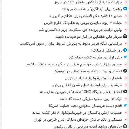
جزئیات جدید از نفتکش منفجر شده در هرمز
راهبرد ایران "پنتاگون" را شکست می‌دهد
صدور ۱۰ فقره حکم قصاص برای «کلثوم اکبری»
مهلت ۳ روزه سازمان بورس به هلدینگ خلیج فارس
وکیل ترامپ در پرونده حق‌السکوت، وزیر دادگستری شد
سردار علی عظمایی در کنار دو فرمانده شهید
بازگشایی تنگه هرمز منوط به پذیرش شروط ایران از سوی آمریکاست
روز خبرنگار نامبارک!
حتی اوکراین هم به ترکیه حمله کرد
مسرور بارزانی: نمی خواهیم طرفی در درگیری‌های منطقه باشیم
لحظه برخورد صاعقه به ساختمانی در نیویورک
هشدار نسبت به وفوع تندباد در تهران
خوشبینی بارسلونا به عملی شدن انتقال رودری
لحظه انفجار جایگاه CNG "صحنه" در دوربین مداربسته
ترک ها روی ستاره بلژیکی دست گذاشتند
قطع دست عربستان سعودیِ تحت حمایت آمریکا
عملیات ارتش پاکستان در خیبرپختونخوا؛ ۸ نفر کشته شدند
دستگیری باند جاعلان حرفه‌ای مدارک اتباع خارجی در تهران
جاده‌های مشهد آماده میزبانی از زائران رضوی