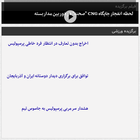
فیلم برگزیده
لحظه انفجار جایگاه CNG "صحنه" در دوربین مداربسته
برگزیده ورزشی
اخراج بدون تعارف در انتظار فرد خاطی پرسپولیس
توافق برای برگزاری دیدار دوستانه ایران و آذربایجان
هشدار سرمربی پرسپولیس به جاسوس تیم