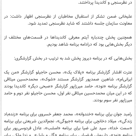
در نظرسنجی و کاندیدا پرداختند.
علیخانی ضمن تشکر از استقبال مخاطبان از نظرسنجی اظهار داشت: در
معاونت سازمان جلسه داشتند که شاید نظرسنجی تمدید شود.
همچنین پخش چندباره آیتم معرفی کاندیداها در قسمت‌های مختلف از
دیگر بخش‌هایی بود که درادامه برنامه شاهد بودیم.
بخش‌هایی که در برنامه دیروز پخش شد به ترتیب در بخش گزارشگری:
عترت افشار گزارشکر برنامه «پلاک یک»، محسن حاجیلو گزارشگر «من یک
ایرانی‌ام»، شاهین صمدپور گزارشگر مستند «شوک»، محمدحسین میثاقی
گزارشگر برنامه «نود»، حامد میرزاپور گزارشگر «صبحی دیگر» کاندیدا بودند
که در این میان محمدحسین میثاقی نفر اول، محسن حاجیلو نفر دوم و حامد
میرزاپور نفر سوم بودند.
رامبد جوان
برای
برنامه «خندوانه»، محمد جعفر خسروی برای برنامه «زنده‌باد
زندگی»، میلاد دخانچی برای برنامه «جیوگی»، نجم‌الدین شریعتی برای برنامه
«سمت خدا»، سید علی ضیا برای برنامه «امشب»، عادل فردوسی‌پور برای
برنامه «نود»، داریوش فرضیایی برای برنامه «گل و بلبل» و ندا ملکی برای