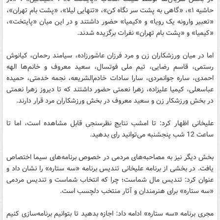
حاشيه ١»، «گاهی به پشت سر نگاه كن»، «تنهايی ليلا»، «پشت بام تهران»،
«تعبير وارونه يک رويا» و «كيميا» حضور داشتند و در این میان «پایتخت»،
«کیمیا» و «پشت بام تهران» نفرات برگزیده شدند.
اما در میان ورزشکاران زن و مرد فرزان عاشورزاده، سیامند رحمان، کیانوش
رستمی، قاسم رضایی، تیم ملی فوتسال، سعید معروف و خانم‌ها الهه
احمدی، ساره جوانمردی، سارا سادات خادم‌الشریعه، نجمه خدمتی، حمیده
عباسعلی، کیمیا علیزاده، زهرا نعمتی حضور داشتند که تا دیروز زهرا نعمتی
در بخش ورزشکار زن و سعید معروف در بخش ورزشکاران مرد قرار دارند.
علیخانی اظهار کرد: تا امشب نتایج نظرسنجی قابل مشاهده است، اما تا
ساعت 12 شب پنجشنبه می‌توانید رای بدهید.
بخش دیگر نیز به مصاحبه‌های مردمی در خصوص برنامه‌های سیما اختصاص
یافت. در بخشی از برنامه علیخانی تندیس برنامه «سه ستاره» را نشان داد و
عنوان کرد: تندیس مال شماست؛ چرا که انتخاب شماست و تندیس مردمی
«سه ستاره» برای هنرمندان و آثار منتخب دلچسب است.
مجری برنامه «سه ستاره» ادامه داد: اجازه بدهید تا بتوانیم برنامه‌سازی کنیم