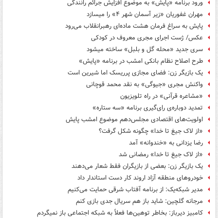
ورود برنامه «پایش» به موضوع افزایش جرائم رانندگی
مهران غفوریان «زیر آسمان شهر ۴» را می‎سازد
پایش به سراغ فرمان هشت ماده‌ای رهبرانقلاب می‌رود
عکس/ ژست اجرای مجری معروف در کودکی
سری جدید «محله گل و بلبل» ساخته می‎شود
طرح اصلاح نظام بانکی امشب در برنامه «پایش»
یک بازیگر زن: فضای مجازی پرریسک اما شیرین است
واکنش مجری «جیوگی» به نقد محمد قوچانی
«مشاعره قرآنی» در راه تلویزیون
تمدید دوباره‌ی رای‌گیری برنامه «سه ستاره»
اولویت‌های اقتصادی مجلس‌دهم موضوع امشب پایش
«از لاک جیغ تا خدا» چگونه شکل گرفت؟
رضا یزدانی به «خندوانه» آمد
«از لاک جیغ تا خدا» رمضانی شد
یک بازیگر زن: بعضی از بازیگران فقط شعار می‌دهند
خودروهای منطقه آزاد اروند کار دست استاندار داد
مدیر شبکه‌یک: از برنامه آفتاب شرقی حمایت می‌کنیم
مرجانه گلچین: شاید باز هم سریال جدی بازی کنم
کامبیز دیرباز: بخاطر توهین‌ها فعلاً به شبکه اجتماعی باز نمی‎گردم