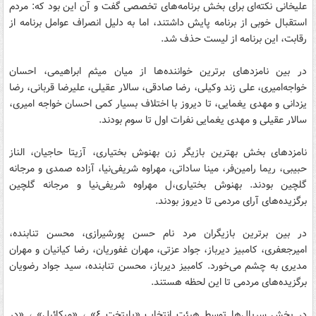
علیخانی نکته‌ای برای بخش برنامه‌های تخصصی گفت و آن این بود که: مردم
استقبال خوبی از برنامه پایش داشتند، اما به دلیل انصراف عوامل برنامه از
رقابت، این برنامه از لیست حذف شد.
در بین نامزدهای برترین خواننده‌ها از میان میثم ابراهیمی، احسان
خواجه‌امیری، علی زند وکیلی، رضا صادقی، سالار عقیلی، علیرضا قربانی، رضا
یزدانی و مهدی یغمایی، تا دیروز با اختلاف بسیار کمی احسان خواجه امیری،
سالار عقیلی و مهدی یغمایی نفرات اول تا سوم بودند.
نامزدهای بخش بهترین بازیگر زن بهنوش بختیاری، آزیتا حاجیان، الناز
حبیبی، ریما رامین‌فر، مینا ساداتی، مهراوه شریفی‌نیا، آزاده صمدی و مرجانه
گلچین بودند. بهنوش بختیاری،ل مهراوه شریفی‌نیا و مرجانه گلچین
برگزیده‌های آرای مردمی تا دیروز بودند.
در بین برترین بازیگران مرد نام حسن پورشیرازی، محسن تنابنده،
امیرجعفری، کامبیز دیرباز، جواد عزتی، مهران غفوریان، رضا کیانیان و مهران
مدیری به چشم می‌خورد. کامبیز دیرباز، محسن تنابنده، سید جواد رضویان
برگزیده‌های مردمی تا این لحظه هستند.
در بخش سریال‌ها توسط هیئت انتخاب «پايتخت ٤» ، «ميكائيل» ، «در