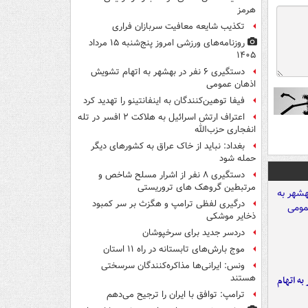
هرمز
تکذیب شایعه معافیت سربازان فراری
روزنامه‌های ورزشی امروز پنج‌شنبه ۱۵ مرداد
۱۴۰۵
دستگیری ۶ نفر در بهشهر به اتهام تشویش
اذهان عمومی
فیفا توهین‌کنندگان به اینفانتینو را تهدید کرد
اعتراف ارتش اسرائیل به هلاکت ۲ افسر در تله
انفجاری حزب‌الله
بغداد: نباید از خاک عراق به کشورهای دیگر
حمله شود
دستگیری ۸ نفر از اشرار مسلح شاخص و
مرتبطین گروهک های تروریستی
درگیری لفظی ترامپ و هگزث بر سر کمبود
ذخایر موشکی
دردسر جدید برای سرخپوشان
موج بارش‌های تابستانه در راه ۱۱ استان
ونس: ایرانی‌ها مذاکره‌کنندگان سرسختی
هستند
شهر به اتهام
ترامپ: توافق با ایران را ترجیح می‌دهم