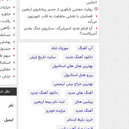
+عکس
جزئیات 
روایت مجتبی شکوری از مسیر پیاده‌روی اربعین
خاطره 
قصابیان با نقشی متفاوت به قاب تلویزیون
رقابت ط
می‌آید
نگاهی 
آیا فیلم جدید اسپیلبرگ، سناریوی جنگ بعدی
آمریکاست؟
مسابقه 
پوشش؛ 
آپ آهنگ
موزیک شاه
جشنواره
سهم طراح
دانلود آهنگ جدید
سایت تاریخ ایران
استقبا
بهترین هتل های استانبول
خلاقیتی
رزرو هتل استانبول
نشان «ب
بهترین جراح بینی ترمیمی
نظر شم
آهنگ های جدید
دانلود آهنگ جدید
پرشین هتل
ثبت نام بیمه اربعین
نام
آهنگ جدید
مزایده خودرو
ایمیل
خرید بلیط استخر
قیمت ورق آهن پرایس