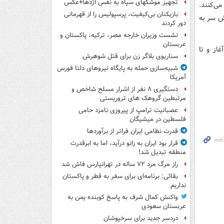
تجهیز موشکهای سپاه به نفس اژدها+عکس
می‌کنند.
بازیکنان بی‌کیفیت، پرسپولیس را از قهرمانی
 پوشش سر به
دور کردند
نشست وزیران خارجه مصر، ترکیه، پاکستان و
عربستان
از و تا
سناریوی بلاگر زن برای قتل شوهرش
شبیه‌سازی حمله به پایگاه نیروهای دلتا فورس
آمریکا
دستگیری ۸ نفر از اشرار مسلح شاخص و
مرتبطین گروهک های تروریستی
عصبانیت ترامپ از پیروزی نامزد حامی
فلسطین در میشیگان
قدرت نظامی ایران فراتر از برآوردها
قرار بود ایران به زانو درآید، اما به ابرقدرت
منطقه تبدیل شد!
راز مرگ مرد ۷۲ ساله در تهرانپارس فاش شد
بقائی: برنامه‌ای برای سفر به قطر و پاکستان
نداریم
واکنش کمال شرف به پاسخ کوبنده یمن به
عربستان سعودی
دردسر جدید برای سرخپوشان