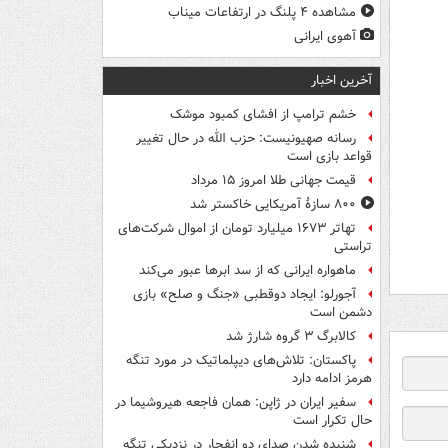
مشاهده ۴ پلنگ در ارتفاعات میناب
آهوی ایرانی
آخرین اخبار
خشم ترامپ از افشای کمبود موشک
رسانه صهیونیست: حزب الله در حال تغییر
قواعد بازی است
قیمت جهانی طلا امروز ۱۵ مرداد
۸۰۰ سازۀ آمریکایی خاکستر شد
تهاتر ۱۶۷۳ میلیارد تومان از اموال شرکت‌های
تراستی
ماهواره ایرانی که از سد ابرها عبور می‌کند
آجورلو: ایجاد دوقطبی «جنگ و صلح‌» بازی
دشمن است
کالابرگ ۳ گروه شارژ شد
پاکستان: تلاش‌های دیپلماتیک در مورد تنگه
هرمز ادامه دارد
سفیر ایران در ژاپن: همان فاجعه هیروشیما در
حال تکرار است
شنیده شدن صدای دو انفجار در نزدیکی تنگه