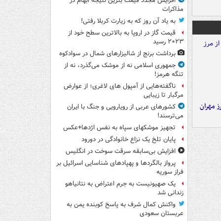
افزایش مجدد قیمت بنزین نتیجه ابهام در
مذاکرات
به یاد آن روز که به زیارت کربلا رفتی!
قیمت گاز در اروپا به بالاترین سطح خود از
۲۰۲۳ رسید
برداشت برنج از شالیزارهای شمال در سوادکوه
جمهوری اسلامی نه از موشک می‌گذرد، نه از
تنگه هرمز!
ناگفته‌هایی از آمپول های لاغری؛ از عوارض
مرگبار تا زیبایی
ز مهران
کشورهای عربی از رویارویی و جنگ با ایران
می‌ترسند!
تجهیز موشکهای سپاه به نفس اژدها+عکس
پایان تلخ یک نزاع خانوادگی در دورود
افزایش بی‌سابقه سرقت سوخت در انگلیس
پرواز بالگردها و پهپادهای شناسایی اسرائیل بر
فراز سوریه
یک صهیونیست به جرم اعتراض به نتانیاهو
زندانی شد
واکنش کمال شرف به پاسخ کوبنده یمن به
عربستان سعودی