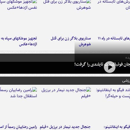
موج بارش‌های تابستانه در راه ۱۱
سناریوی بلاگر زن برای قتل
تجهیز موشکهای سپاه به 
شوهرش
اژدها+عکس
ده
ان فوتبالیست تایلندی را گرفت!
رزشی
یگو به اینفانتینو:
جنجال جدید نیمار در برزیل +فیلم
رامین رضاییان رسماً از اس