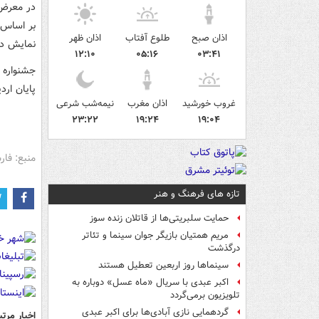
در معرض د
اذان صبح
طلوع آفتاب
اذان ظهر
نمایش در
۱۲:۱۰
۰۵:۱۶
۰۳:۴۱
جشنواره 
پایان اردیبهشت 95 ا
غروب خورشید
اذان مغرب
نیمه‌شب شرعی
۲۳:۲۲
۱۹:۲۴
۱۹:۰۴
منبع: فا
تازه های فرهنگ و هنر
حمایت سلبریتی‌ها از قاتلان زنده سوز
مریم همتیان بازیگر جوان سینما و تئاتر
درگذشت
سینماها روز اربعین تعطیل هستند
اکبر عبدی با سریال «ماه عسل» دوباره به
تلویزیون برمی‌گردد
گردهمایی نازی آبادی‌ها برای اکبر عبدی
اخبار مرتب