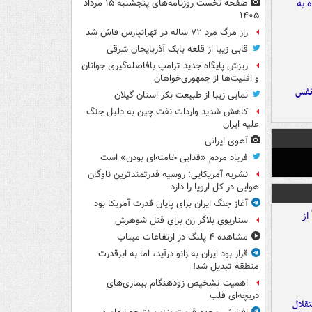
صفحه نخست روزنامه‌های پنجشنبه ۱۵ مرداد
۱۴۰۵
راز مرگ مرد ۷۲ ساله در تهرانپارس فاش شد
قابی زیبا از قلعه بابک آذربایجان شرقی
ریزش پایگاه جدید ترامپ بافاصله‌گیری جوانان
و اقلیت‌ها از جمهوری‌خواهان
نفس
نمایی زیبا از طبیعت بکر استان گیلان
کاهش شدید واردات نفت چین به دلیل جنگ
علیه ایران
آهوی ایرانی
فریاد مردم «فدایی خامنه‌ای بودن» است
نشریه آمریکایی: روسیه قدرتمندترین ناوگان
هوایی در کل اروپا را دارد
آغاز جنگ ایران برای پایان قدرت آمریکا بود
سناریوی بلاگر زن برای قتل شوهرش
مشاهده ۴ پلنگ در ارتفاعات میناب
قرار بود ایران به زانو درآید، اما به ابرقدرت
منطقه تبدیل شد!
اهمیت تشخیص زودهنگام بیماری‌های
دریچه‌ای قلب
تقلال