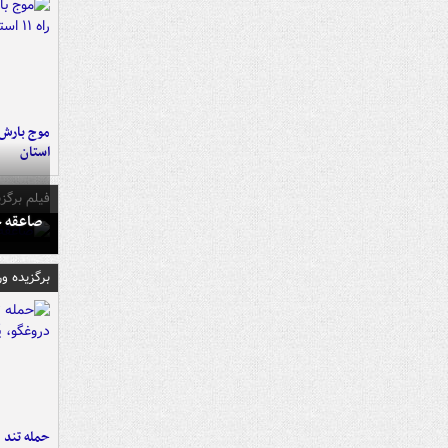
استان
فیلم برگزی
صاعقه ج
برگزیده و
حمله تند ف