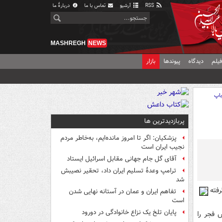
RSS
آرشیو
تماس با ما
دربارهٔ ما
MASHREGH
NEWS
یلم
دیدگاه
پیوندها
بازار
اپ
پربازدیدترین ها
پزشکیان: اگر تا امروز مانده‌ایم، به‌خاطر مردم
نجیب ایران است
آقای گل جام جهانی مقابل اسرائیل ایستاد
ترامپ وعدۀ تسلیم ایران داد، تحقیر نصیبش
شد
فته
تفاهم ایران و عمان در آستانه نهایی شدن
است
پایان تلخ یک نزاع خانوادگی در دورود
 فجر را