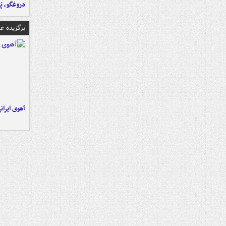
دروغگو، پَ
برگزیده 
آهوی ایران