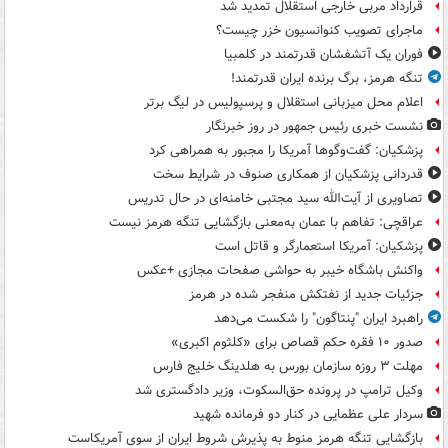
قرارداد مربی خارجی استقلال تمدید شد
ماجرای تصویب کنوانسیون خزر چیست؟
فوران یک آتشفشان قدرتمند در کلمبیا
تنگه هرمز، برگ برنده ایران قدرتمند!
اعلام محل میزبانی استقلال و پرسپولیس در لیگ برتر
نشست خبری رئیس جمهور در روز خبرنگار
پزشکیان: گفت‌وگوها آمریکا را مجبور به همراهی کرد
قدردانی پزشکیان از همکاری صنوف در شرایط سخت
تصاویری از آیت‌الله سید مجتبی خامنه‌ای در حال تدریس
عراقچی: تفاهم با عمان به‌معنی بازگشایی تنگه هرمز نیست
پزشکیان: آمریکا استعمارگر و قاتل است
واکنش باشگاه خیبر به حواشی صفحات مجازی +عکس
جزئیات جدید از نفتکش منفجر شده در هرمز
راهبرد ایران "پنتاگون" را شکست می‌دهد
صدور ۱۰ فقره حکم قصاص برای «کلثوم اکبری»
مهلت ۳ روزه سازمان بورس به هلدینگ خلیج فارس
وکیل ترامپ در پرونده حق‌السکوت، وزیر دادگستری شد
سردار علی عظمایی در کنار دو فرمانده شهید
بازگشایی تنگه هرمز منوط به پذیرش شروط ایران از سوی آمریکاست