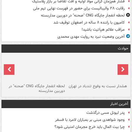
فشار هم‌زمان گرانی مواد اولیه و افت تقاضا بر بازار پلاستیک
رقابت ۲۸ والیبالیست برای حضور در فهرست نهایی تیم ملی
لحظه انفجار جایگاه CNG "صحنه" در دوربین مداربسته
کامیون با راننده ۸ ساله در اصفهان توقیف شد
مراقب علائم هپاتیت باشید!
آخرین وضعیت نبرد به روایت مهدی محمدی
حوادث
ای
هشدار نسبت به وفوع تندباد در تهران
لحظه انفجار جایگاه CNG "صحنه" در
دس
دوربین مداربسته
ات
آخرین اخبار
پدر لیونل مسی درگذشت
وجود شواهدی مبنی بر بمباران لامرد با فسفر
چرا بیت المال باید خرج مجرمان امنیتی شود؟