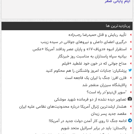
پربازدیدترین ها
تأیید ربایش و قتل حمیدرضا رجب‌زاده
درگیری اعضای داعش و نیروهای جولانی در سیده زینب
استقرار انبوه «دی‌اف‑۱۷» و پایان عصر پدافند آمریکا +عکس
بیانیه سپاه پاسداران به مناسبت روز خبرنگار
مداح جوانی که در خون خود غلطید +فیلم
پزشکیان: جنایات امروز واشنگتن را هم محکوم کنید
فارن افرز: جنگ با ایران یک فاجعه است
پالایشگاه سیزران منفجر شد
"سوپر ال‌نینو"در راه است؟
تصاویر دیده‌ نشده از دو فرمانده شهید موشکی
هشدار ارشدترین ژنرال آمریکا درباره محدودیت‌های نظامی علیه ایران
مقصد جدید پسر زیدان
ادامه جنگ تا روی کار آمدن دولت جدید در آمریکا!
پاکستان: باید در برابر اسرائیل متحد شویم