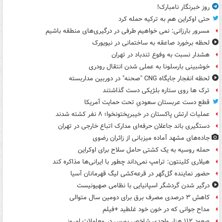
روز خبرنگار نامبارک!
حتی اوکراین هم به ترکیه حمله کرد
مسرور بارزانی: نمی خواهیم طرفی در درگیری‌های منطقه باشیم
لحظه برخورد صاعقه به ساختمانی در نیویورک
هشدار نسبت به وفوع تندباد در تهران
خوشبینی بارسلونا به عملی شدن انتقال رودری
لحظه انفجار جایگاه CNG "صحنه" در دوربین مداربسته
ترک ها روی ستاره بلژیکی دست گذاشتند
قطع دست عربستان سعودیِ تحت حمایت آمریکا
عملیات ارتش پاکستان در خیبرپختونخوا؛ ۸ نفر کشته شدند
دستگیری باند جاعلان حرفه‌ای مدارک اتباع خارجی در تهران
جاده‌های مشهد آماده میزبانی از زائران رضوی
حمله روسیه به یک کشتی حامل سلاح برای اوکراین
هیلاری کلینتون: ترامپ نمی‌داند چطور با ایرانی‌ها مذاکره کند
حضور نماینده گل‌گهر در قرعه‌کشی لیگ قهرمانان آسیا
درگیر شدن گردشگر اسپانیایی با نظامی صهیونیست
کاهش ۳ درصدی مصرف برق برای دومین سال متوالی
مداح جوانی که در خون خود غلطید +فیلم
صعود ۱۱۲ هزار واحدی شاخص بورس در معاملات امروز