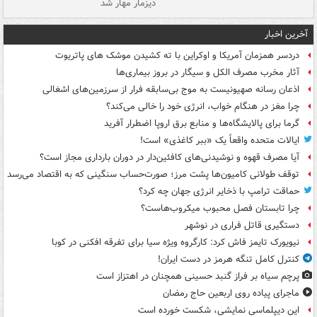
دیزمار مهار شد
مص
آخرین اخبار
دردسر همزمان آمریکا و اوکراین با ته کشیدن موشک های پاتریوت
آثار مخرب مصرف الکل و سیگار در بروز بیماری‌ها
اذعان رسانه صهیونیست به موج بی‌سابقه فرار از سرزمین‌های اشغالی
چرا مغز در هنگام خواب، انرژی خود را خالی می‌کند؟
گرما برای پالایشگاه‌ها و منابع برق اروپا اضطرار آفرید
ایالات متحده واقعاً یک «ببر کاغذی» است!
آیا مصرف قهوه و نوشیدنی‌های کافئین‌دار در دوران بارداری مجاز است؟
توقف طولانی کامیون‌ها پشت مرز؛ صورت‌حساب سنگینی که به اقتصاد می‌رسد
حماقت ترامپ با ذخایر انرژی جهان چه کرد؟
چرا تابستان فصل محبوب میکروب‌هاست؟
دستگیری قاتل فراری در نوشهر
نیویورک تایمز فاش کرد: کارگروه ویژه سیا برای تفرقه افکنی در کوبا
کنترل کامل تنگه هرمز در دست ایران!
پرچم سیاه بر فراز گنبد حسینی همچنان در اهتزاز است
ماجرای پیاده روی اربعین حاج رمضان
این دیپلماسی نمایشی، شکست خورده است