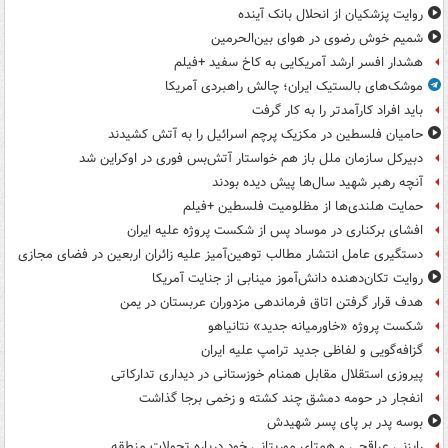
روایت پزشکیان از انحلال بانک آینده
شمیم خوش رضوی در هوای بین‌الحرمین
هشدار افسر ارشد آمریکایی به کاخ سفید +فیلم
موشک‌های بالستیک ایران؛ چالش راهبردی آمریکا
باید افراد کارآمدتر را به کار گرفت
حامیان فلسطین در مکزیک پرچم اسرائیل را به آتش کشیدند
دبیرکل سازمان ملل باز هم خواستار آتش‌بس فوری در اوکراین شد
آنچه رهبر شهید سال‌ها پیش دیده بودند
حمایت هلندی‌ها از مظلومیت فلسطین +فیلم
افشای برکناری در موساد پس از شکست پروژه علیه ایران
دستگیری عامل انتشار مطالب توهین‌آمیز علیه زائران اربعین در فضای مجازی
روایت تکان‌دهنده دانش‌آموز مینابی از جنایت آمریکا
هدف قرار گرفتن اتاق‌ فرماندهی مزدوران عربستان در یمن
شکست پروژه «خاورمیانه جدید» نتانیاهو
گزافه‌گویی و لفاظی جدید ترامپ علیه ایران
پیروزی استقلال مقابل همنام خوزستانی در دیداری تدارکاتی
انفجار در حومه دمشق چند کشته و زخمی برجا گذاشت
بوسه‌ پدر بر پای پسر شهیدش
رایزنی عراقچی و همتای موریتانی خود درباره تحولات منطقه