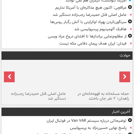
آمریکا نتوانست؛ دیگران هم نمی توانند
عراقچی: اکنون هیچ مذاکره‌ای با آمریکا نداریم
عامل اصلی قتل حمیدرضا رجب‌زاده دستگیر شد
سرنگون‌کردن پهپاد اوکراینی با آتش رگبار روس‌ها
هافبک آلومینیوم پرسپولیسی شد
از مظلوم‌نمایی براندازها تا افشای دروغ مراد ویسی
فیدان: ایران هدف پیمان دفاعی مکه نیست
حوادث
حمله مسلحانه به قهوه‌خانه‌ای در
عامل اصلی قتل حمیدرضا رجب‌زاده
گر
زاهدان؛ ۲ نفر جان باختند
دستگیر شد
نا
آخرین اخبار
توضیحاتی درباره سیستم Van VAR در فوتبال ایران
پاسخ نهایی حسین‌نژاد به پرسپولیس