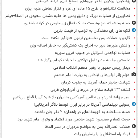
پزشکیان: برادران ما در نیروهای مسلح کاری کردند کارستان
مخالفت نتانیاهو با طرح ۱۵ ماده ای غزه و تکرار لفاظی علیه ایران
تصاویری از عملیات بزرگ و دقیق یمنی ها علیه دشمن سعودی در المخا+فیلم
حمله وحشیانه صهیونیست به یک فعال زن خارجی در کرانه باختری
گلایه‌های رای دهندگان به ترامپ از قیمت بنزین!
گاردین: حملات یمن نخستین آزمون «توافق مکه» است
واکنش علیرضا دبیر به اخراج یک کشتی‌گیر به خاطر اضافه وزن
عملیات تهاجمی اسرائیل در جنوب غربی سوریه
نخستین جلسه مدیرعامل تراکتور با جواد نکونام برگزار شد
دیدار رییس جمهور با رهبر معظم انقلاب اسلامی
اعزام زائر اولی‌های آبادانی به زیارت امام هشتم
شهادت جانباز حمله آمریکا به جنوب کرمان
کشف ۳۳ قبضه سلاح در مرزهای آذربایجان غربی
امیر جهانشاهی: پای نظامی آمریکایی به ایران باز شود آن را قطع می‌کنیم
رسوایی دیپلماسی آمریکا در برابر ایران توسط بلاگر آمریکایی!
حمله مسلحانه به قهوه‌خانه‌ای در زاهدان؛ ۲ نفر جان باختند
حجت‌الاسلام سعیدی: شهید خادمی مورد اعتماد و وثوق امام شهید بود
حملات انصارالله یمن به مواضع مزدوران در بندر المخا
فولاد راه استقلال را با رضاییان رفت