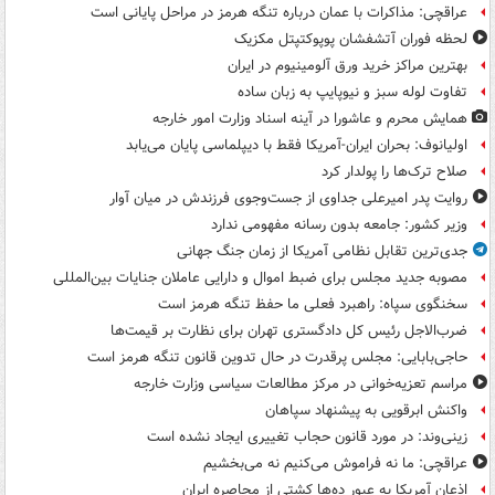
عراقچی: مذاکرات با عمان درباره تنگه هرمز در مراحل پایانی است
لحظه فوران آتشفشان پوپوکتپتل مکزیک
بهترین مراکز خرید ورق آلومینیوم در ایران
تفاوت لوله سبز و نیوپایپ به زبان ساده
همایش محرم و عاشورا در آینه اسناد وزارت امور خارجه
اولیانوف: بحران ایران-آمریکا فقط با دیپلماسی پایان می‌یابد
صلاح ترک‌ها را پولدار کرد
روایت پدر امیرعلی جداوی از جست‌وجوی فرزندش در میان آوار
وزیر کشور: جامعه بدون رسانه مفهومی ندارد
جدی‌ترین تقابل نظامی آمریکا از زمان جنگ جهانی
مصوبه جدید مجلس برای ضبط اموال و دارایی عاملان جنایات بین‌المللی
سخنگوی سپاه: راهبرد فعلی ما حفظ تنگه هرمز است
ضرب‌الاجل رئیس کل دادگستری تهران برای نظارت بر قیمت‌ها
حاجی‌بابایی: مجلس پرقدرت در حال تدوین قانون تنگه هرمز است
مراسم تعزیه‌خوانی در مرکز مطالعات سیاسی وزارت خارجه
واکنش ابرقویی به پیشنهاد سپاهان
زینی‌وند: در مورد قانون حجاب تغییری ایجاد نشده است
عراقچی: ما نه فراموش می‌کنیم نه می‌بخشیم
اذعان آمریکا به عبور ده‌ها کشتی از محاصره ایران