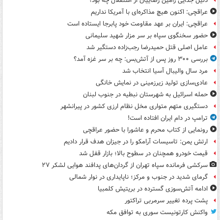
دلیل جدایی رامین رضاییان از استقلال چه بود؟
عراقچی: اکنون هیچ مذاکره‌ای با آمریکا نداریم
عراقچی: ایران بر عهد مقاومت خود پابرجا ایستاده است
حضور سخنگوی سپاه بر سر مزار شهید سلیمانی
عامل اصلی قتل حمیدرضا رجب‌زاده دستگیر شد
بررسی ۳۰۰ روز پس از آتش‌بس: چه بر سر غزه آمد؟
مرد سال والیبال آسیا انتخاب شد
عادی‌سازی تولید زیرزمینی در نمایش خانگی
حمله اسرائیل به شهرستان نبطیه در جنوب لبنان
دستگیری متهم متواری مخل نظام ارزی کشور در پیرانشهر
ترامپ در دام ایران افتاده است!
رونمایی از کتاب محرم و عاشورا با حضور عراقچی
ارتش یمن: تاسیسات آرامکو را در جیزان هدف قرار دادیم
قیمت خودرو همچنان در سطوح بالا؛ بازار قفل شد
سرکشی فرمانده سپاه تهران از گردان‌های پدافند هوایی لشکر ۲۷
گرمای شدید در جنوب و مرکز؛ ناپایداری در نوار شمالی
ادامه آتش‌سوزی گسترده در بریتیش کلمبیا
پشت پرده تغییر سرمربی تراکتور
واکنش کارتونیست سوری به توافق مکه