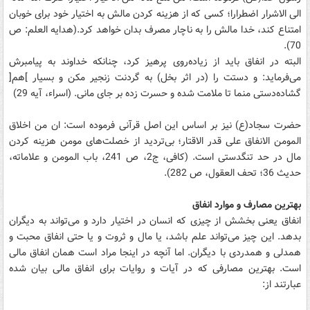
الی الاشرار اضطرارا؛ کسی که از هزینه کردن مالش به اختیار خود برای خوبان
امتناع کند، خدا مالش را به ناچار مصرف بدان خواهد کرد.(هدایه العلم: ص
70).
البته در انفاق باید از زیاده‌روی پرهیز کرد، چنانکه خداوند به پیامبرش
می‌فرماید: و دستت را (در اثر بخل) به گردنت زنجیر مکن و بسیار ]هم[
گشاده‌دستی منما تا ملامت‌ شده و حسرت زده بر جای مانی. (اسراء، آیه 29)
حضرت سجاد(ع) نیز بر اساس این اصل قرآنی فرموده است: ان من اخلاق
المومن الانفاق علی قدر الاقتار؛ بی‌تردید از خصلت‌های مومن هزینه کردن
مال در حد تنگدستی است. (کافی، ج2، ص 241، باب المومن و علاماته،
حدیث 36؛ تحف العقول، ص 282).
بهترین مصارف و موارد انفاق
انفاق یعنی بخشش از چیزی که انسان در اختیار دارد و می‌تواند به دیگران
بدهد. این چیز می‌تواند علم باشد، یا مال و ثروت و یا حتی انفاق محبت و
همدلی و همدردی با دیگران. اما آنچه در اینجا مراد است همان انفاق مالی
است. بهترین مصارفی که در آیات و روایات برای انفاق مالی بیان شده
عبارتند از: