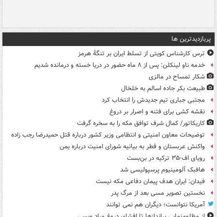
پربازدیدترین ها
ترس کارشناس کویتی از تسلط ایران بر تنگۀ هرمز
خدمه ناو لینکلن: پس از ۸ ماه حضور در دریا خسته و درمانده‌ شدیم
شکار تمساح در مالزی
طبیعت بکر جاده اسالم به خلخال
مجتبی جباری تیم جدیدش را انتخاب کرد
نقشه کشی برای فتنه و اصرار بر دروغ
کاریکاتور/ کمال شرف توافق مکه را به سخره گرفت
توضیحات معاون امنیتی و انتظامی وزیر کشور درباره قتل حمیدرضا رجب زاده
واکنش عربستان و قطر به بیانیه شورای امنیت درباره یمن
رویای اف-۳۵ ترکیه در بن‌بست
هافبک آلومینیوم پرسپولیسی شد
فیدان: ایران هدف پیمان دفاعی مکه نیست
نخستین تصویر مسی بعد از مرگ پدر
آمریکا نتوانست؛ دیگران هم نمی توانند
از مظلوم‌نمایی براندازها تا افشای دروغ مراد ویسی