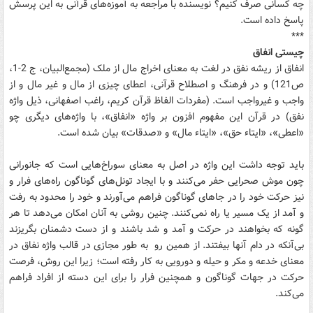
چه کسانی صرف کنیم؟ نویسنده با مراجعه به آموزه‌های قرآنی به این پرسش
پاسخ داده است.
***
چیستی انفاق
انفاق از ریشه نفق در لغت به معنای اخراج مال از ملک (مجمع‌البیان، ج 2-1،
ص121) و در فرهنگ و اصطلاح قرآنی، اعطای چیزی از مال و غیر مال و از
واجب و غیرواجب است. (مفردات الفاظ قرآن کریم، راغب اصفهانی، ذیل واژه
نفق) در قرآن این مفهوم افزون بر واژه «انفاق»، با واژه‌های دیگری چو
«اعطی»، «ایتاء حق»، «ایتاء مال» و «صدقات» بیان شده است.
باید توجه داشت این واژه در اصل به معنای سوراخ‌هایی است که جانورانی
چون موش صحرایی حفر می‌کنند و با ایجاد تونل‌های گوناگون راه‌های فرار و
نیز حرکت خود را در جاهای گوناگون فراهم می‌آورند و خود را محدود به رفت
و آمد از یک مسیر یا راه نمی‌کنند. چنین روشی به آنان امکان می‌دهد تا هر
گونه که بخواهند در حرکت و آمد و شد باشند و از دست دشمنان بگریزند
بی‌آنکه در دام آنها بیفتند. از همین رو به طور مجازی در قالب واژه نفاق در
معنای خدعه و مکر و حیله و دورویی به کار رفته است؛ زیرا این روش، فرصت
حرکت در جهات گوناگون و همچنین فرار را برای این دسته از افراد فراهم
می‌کند.