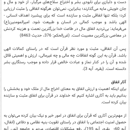
دست و دلبازی برای نابودی بشر و اختراع سلاح‌های مرگبار، از خود و مال و
جان خویش مایه می‌گذارند؛ بنابراین، نمی‌توان هرگونه انفاقی را مثبت ارزیابی
کرد؛ بلکه تنها انفاقی مثبت و سازنده است که برای پیشبرد اهداف انسانی -
الهی باشد و موجب کمالی در انسان و طبیعت شود. امیرالمومنین(ع)
می‌فرماید: بی‌تردید انفاق مال در طاعت خدا بزرگترین نعمت و هزینه کردنش
در معاصی بزرگترین مصیبت است. (غررالحکم: 376، حدیث 8463)
پس آن انفاقی، مثبت و مورد نظر قرآن است که در راستای کمالات الهی
باشد. قرآن به این گونه انفاقات چه مالی و چه غیرمالی، ارزش و اهمیتی قائل
شده و آن را در کنار نماز و عبادت خالص قرار داده و موجب رستگاری بشر
دانسته است. (بقره، ‌آیه 3).
آثار انفاق
برای اینکه اهمیت و ارزش انفاق به معنای اخراج مال از ملک خود و بخشش را
بدانیم باید به آثاری اشاره کنیم که خداوند در قرآن برای انفاق مثبت و سازنده
بیان کرده است.
از مهم‌ترین آثاری که قرآن برای انفاق در امور خیر و نیک بیان کرده می‌توان به
حصول امنیت اجتماعی با انفاق در راستای تقویت بنیه نظامی و دفاعی (انفال،
آیه 60؛ بقره، آیه 195)، رفع مشکلات اقتصادی مردم و جامعه (نور، آیه