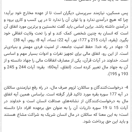
پس مسکین، نیازمند سرپرستی دیگران است تا از عهده مخارج خود برآید؛
چرا که هیچ درآمدی ندارد و یا توان آن را ندارد تا در پی کسب و کاری برود و
درآمدی داشته باشد. براین اساس باید گفت نخستین و برترین مورد انفاق آن
است که انسان به چنین شخصی کمک کند و او را تحت ولایت انفاقی خود
بگیرد. (بقره، آیات 21‍5 و 177؛ نور، آیه 22؛ نساء، آیه 8؛ روم، آیه 38)
3- جهاد در راه خدا: حفظ امنیت جامعه، از امنیت فردی مهمتر و بنیادی‌تر
است. از این رو، انفاق مالی برای تجهیز نفرات و ادوات بسیار مهم و اساسی
است. خداوند در آیات قرآن، یکی از مصارف انفاقات مالی را جهاد دانسته و از
آن به جهاد مال تعبیر کرده است. (انفاق، آیه60؛ بقره؛ آیات 244 و 245 و
193 و 195).
4- درخواست‌کنندگان و سائلان: لزوم صرف مال، در راه رفع نیازمندی سائلان
در آیه 177 سوره بقره مورد تاکید قرار گرفته است. براساس همین آیه انفاق
مال به درخواست‌کنندگان از نشانه‌های صداقت انسان است و خداوند در
آیات 15 تا 19 سوره ذاریات آن را به عنوان حق برعهده افراد دارا دانسته
است؛ به این معنا که سائلان در مال انسان شریک به شراکت مشاع هستند
و باید این حق پرداخت شود.