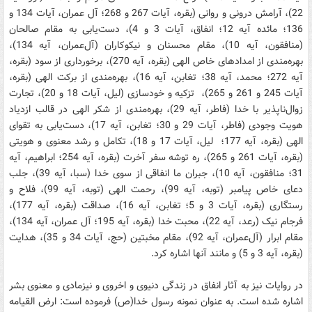
22)، آرامش درونی و روانی (بقره، آیات 267 و 268؛ آل عمران، آیات 134 و
136؛ مائده آیه 12؛ انفاق، آیات 3 و 4)، دست‌یابی به مقام صالحان
(منافقون، آیه 10)، مقام محسنان و نیکوکاران (آل‌عمران، آیه 134)،
بهره‌مندی از امدادهای خاص الهی (بقره، آیه 270)، برخورداری از سود (بقره،
آیه 272؛ محمد، آیه 38؛ تغابن، آیه 16)، بهره‌مندی از برکت الهی (بقره،
آیات 245 و 261 و 265)، تزکیه و خودسازی (لیل، آیات 18 و 20)، تجارت
زوال‌ناپذیر با خدا (فاطر، آیه 29)، بهره‌مندی از شکر الهی در قالب ازدیاد
هویت وجودی (فاطر، آیات 29 و 30؛ تغابن، آیه 17)، دست‌یابی به تقوای
الهی (بقره، آیه 177؛ لیل، آیات 17 و 18)، تکامل و رشد معنوی و هویتی
(بقره، آیات 261 و 265)، ره توشه سفر آخرت (بقره، آیه 254؛ ابراهیم، آیه
31؛ منافقون، آیه 10)، جبران ما انفاقی از سوی خدا (سبا، آیه 39)، جلب
دعای خاص پیامبر (توبه، آیه 99)، رحمت الهی (توبه، آیه 99)، فلاح و
رستگاری (بقره، آیات 3 و 5؛ تغابن، آیه 16)، صداقت (بقره، آیه 177)،
فرجام نیک (رعد، آیه 22)، محبت خدا (بقره، آیه 195؛ آل عمران، آیه 134)،
مقام ابرار (آل‌عمران، آیه 92)، مقام مخبتین (حج، آیات 34 و 35)، هدایت
(بقره، آیه 3 و 5) و مانند آنها اشاره کرد.
در روایات نیز به آثار انفاق در زندگی دنیوی و اخروی و نیزمادی و معنوی بشر
اشاره شده است. به عنوان نمونه رسول خدا(ص) فرموده است: ارض القیامه