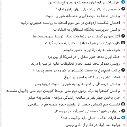
فرضیات درباره ایران مضحک و غیرواقع‌بینانه بود!
جاسوسی اسرائیلی‌ها برای ایران پایان ندارد!
واکنش صنعا به موضع‌گیری خصمانه شورای امنیت
احتمال شکست اردوغان در دور دوم انتخابات ریاست جمهوری ترکیه
واکنش سرپرست باشگاه استقلال به انتقادات
آتش‌سوزی گسترده در ارتفاعات لبنان توسط صهیونیست‌ها
کاریکاتور/ کمال شرف توافق مکه را به سخره گرفت
شوک شبانه به تراکتور با حضور نکونام
جنگ ایران ده‌ها هزار شغل را در آمریکا از بین برد
رویترز: دموکرات‌ها قصد انجام تحقیقات علیه ترامپ را دارند
پرتاب تخم‌مرغ به سمت نخست‌وزیر کوزوو در وسط پارلمان!
نقشه کشی برای فتنه و اصرار بر دروغ
واکنش عربستان و قطر به بیانیه شورای امنیت درباره یمن
واکنش کشفیا به ترک اردوی تیم ملی توسط کاپیتان تیم ملی والیبال نشسته
جان باختن چهار نفر در سانحه رانندگی مراغه - هشترود+ فیلم
نشست هم اندیشی جمعی از علمای حوزه علمیه قم با عراقچی
حریق در شهرک صنعتی نصیرآباد در بهارستان
مذاکرات تنگه با عمان باید چگونه باشد؟
بیانیه تند فیفا در دفاع از آقای رئیس!