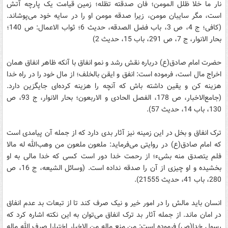
نار ما خلا ظلل المومن؛ فان صدقته تظله؛ زمین قیامت یک پارچه آتش
است، مگر سایبان مومن، زیرا صدقه مومن او را در سایه خود می‌پوشاند.
(کافی؛ ج 4، ص 3، باب فضل الصدقه، حدیث 6؛ ثواب الاعمال: ص 140؛
بحار الانوار، ج 7، ص 291، باب 15، حدیث 2)
حضرت امام صادق(ع) درباره نقش رشد و نمو انفاق با آنکه ظاهر انفاق همان
اخراج مال است، فرموده است: انفق و ایقن بالخلف؛ از مال خود را در راه خدا
هزینه کن و یقین داشته باش که آنچه را هزینه کرده‌ای جایگزین دارد.
(جامع‌الاخبار، ص 178، الفصل الحادی و الاربعون؛ بحار الانوار، ج 93، ص
130، باب 14، حدیث 57).
ترک انفاق و بخل در این زمینه نیز آثار بدی دارد که از جمله آن پیامدی است
که امام صادق(ع) در روایتی می‌فرماید: ملعون ملعون من وهب‌الله له مالا
فلم یتصدق منه بشیء؛ از رحمت خدا دور است کسی که خدا مالی به او
بخشیده و او چیزی از آن را صدقه نداده است. (وسائل الشیعه، ج 16، ص
280، باب 41، حدیث 21555).
انسان باید مالش را در امور خیر و نیک صرف کند تا از تبعات بد عدم انفاق
در امان ماند. از جمله آثار بد ترک انفاق می‌توان به این نکته اشاره کرد که
رسول خدا(ص) فرموده است: من منع ماله من الاخیار اختیارا صرف الله ماله