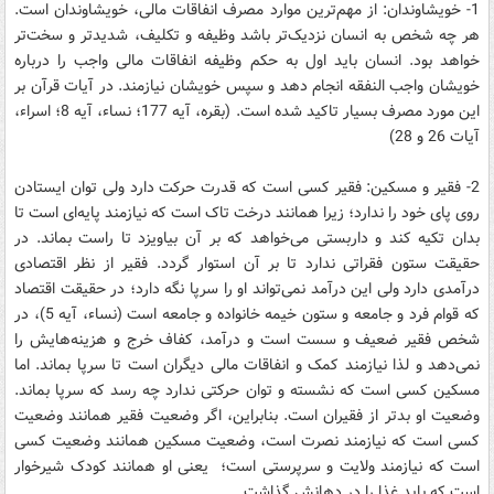
1- خویشاوندان: از مهم‌ترین موارد مصرف انفاقات مالی، خویشاوندان است.
هر چه شخص به انسان نزدیک‌تر باشد وظیفه و تکلیف، شدیدتر و سخت‌تر
خواهد بود. انسان باید اول به حکم وظیفه انفاقات مالی واجب را درباره
خویشان واجب النفقه انجام دهد و سپس خویشان نیازمند. در آیات قرآن بر
این مورد مصرف بسیار تاکید شده است. (بقره، آیه 177؛ نساء، آیه 8؛ اسراء،
آیات 26 و 28)
2- فقیر و مسکین: فقیر کسی است که قدرت حرکت دارد ولی توان ایستادن
روی پای خود را ندارد؛ زیرا همانند درخت تاک است که نیازمند پایه‌ای است تا
بدان تکیه کند و داربستی می‌خواهد که بر آن بیاویزد تا راست بماند. در
حقیقت ستون فقراتی ندارد تا بر آن استوار گردد. فقیر از نظر اقتصادی
درآمدی دارد ولی این درآمد نمی‌تواند او را سرپا نگه دارد؛ در حقیقت اقتصاد
که قوام فرد و جامعه و ستون خیمه خانواده و جامعه است (نساء، آیه 5)، در
شخص فقیر ضعیف و سست است و درآمد، کفاف خرج و هزینه‌‌هایش را
نمی‌دهد و لذا نیازمند کمک و انفاقات مالی دیگران است تا سرپا بماند. اما
مسکین کسی است که نشسته و توان حرکتی ندارد چه رسد که سرپا بماند.
وضعیت او بدتر از فقیران است. بنابراین، اگر وضعیت فقیر همانند وضعیت
کسی است که نیازمند نصرت است، وضعیت مسکین همانند وضعیت کسی
است که نیازمند ولایت و سرپرستی است؛ یعنی او همانند کودک شیرخوار
است که باید غذا را در دهانش گذاشت.