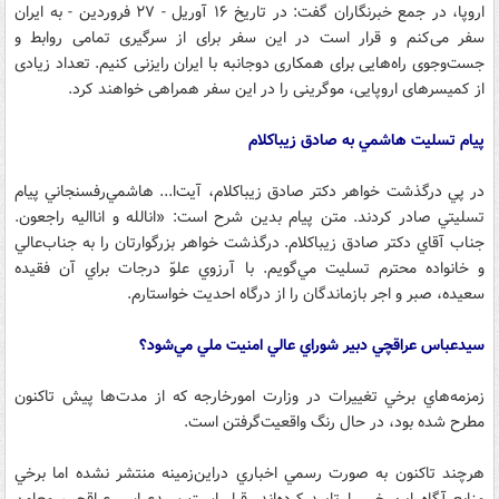
اروپا، در جمع خبرنگاران گفت: در تاریخ ۱۶ آوریل - ۲۷ فروردین - به ایران
سفر می‌کنم و قرار است در این سفر برای از سرگیری تمامی روابط و
جست‌وجوی راه‌هایی برای همکاری دوجانبه با ایران رایزنی کنیم. تعداد زیادی
از کمیسرهای اروپایی، موگرینی را در این سفر همراهی خواهند کرد.
پيام تسليت هاشمي به صادق زيباكلام
در پي درگذشت خواهر دكتر صادق زيباكلام، آيت‌ا... هاشمي‌رفسنجاني پيام
تسليتي صادر كردند. متن پيام بدين شرح است: «انالله و انااليه راجعون.
جناب آقاي دكتر صادق زيباكلام. درگذشت خواهر بزرگوارتان را به جناب‌عالي
و خانواده محترم تسليت مي‌گويم. با آرزوي علوّ درجات براي آن فقيده
سعيده، صبر و اجر بازماندگان را از درگاه احديت خواستارم.
سیدعباس عراقچي دبير شوراي عالي امنيت ملي مي‌شود؟
زمزمه‌هاي برخي تغييرات در وزارت امورخارجه كه از مدت‌ها پيش تاكنون
مطرح شده بود، در حال رنگ واقعيت‌گرفتن است.
هرچند تاكنون به صورت رسمي اخباري دراين‌زمينه منتشر نشده اما برخي