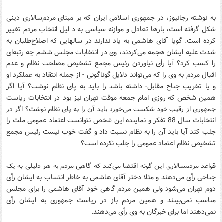
به نوشته رجانیوز، در جمهوری اسلامی ایران که بر مبنای مردم‌سالاری دینی
شکل گرفته است، بارها تعادل و موازنه سیاسی به د لیل انتخاب مردم تغییر
کرده است. گویا آقای هاشمی به یاد ندارند در سالهایی که اصلاح‌طلبان به
شدت علیه ایشان هجمه می‌کردند، وی در انتخابات مجلس ششم چه رتبه‌ای
را کسب کرد؟ آیا رأی نیاوردن رئیس مجمع تشخیص مصلحت نظام و عدم
اقبال مردم به وی را که می‌تواند دلایل گوناگونی - از جمله انتقاد به عملکرد او
و یا تخریب جناح مقابل- داشته باشد را باید به پای نظام نوشت؟ آیا اگر
همین شخص که روزی امام جمعه موقت تهران نیز بود در انتخابات ریاست
جمهوری از رقیب خود شکست می‌خورد باید آن را به پای نظام نوشت؟ اگر در
انتخابات سال 88 تفکر و نماینده این شخص نتوانست اعتماد عمومی ملت را
جلب کند آیا باید آن را به نظام نسبت داد و گفت خوب نیست رئیس مجمع
تشخیص نظام اعتماد عمومی را جلب نکرده است؟
قواعد مردمسالاری این گونه اقتضا می‌کند که گاهی مردم به هر دلیلی به یک
جناحی رأی می‌دهند و مثلا دختر آقای هاشمی به خاطر انتساب به ایشان رأی
دوم تهران می‌شود ولی همین مردم گاهی خود آقای هاشمی را برای مجلس
مناسب نمی‌بینند و همین مردم باز در ریاست جمهوری به ایشان رأی
نمی‌دهند اما برای خبرگان به وی رأی می‌دهند.