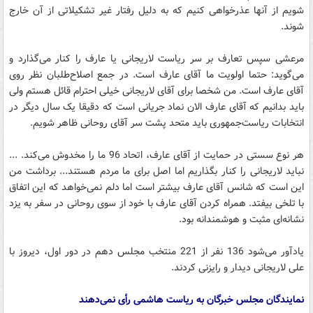
شویم از آنها عذرخواهی کنیم که به دلیل رفتار غیر تشکیلاتی از آن خارج
شوند.
مرعشی سپس تعارف بر سر ریاست لاریجانی یا عارف را کنار می‌گذارد و
می‌گوید: حتما اولویت ما آقای عارف است. در جمع اصلاح‌طلبان نظر روی
آقای عارف است. من شخصا برای آقای لاریجانی خیلی احترام قائل هستم ولی
باید بدانیم که آقای عارف الان نماد جریانی است که دقیقا یک سال دیگر در
انتخابات ریاست‌جمهوری باید متحد پشت سر آقای روحانی ظاهر شویم.
هر نوع سستی در حمایت از آقای عارف، اتحاد 96 ما را مخدوش می‌کند. ...
نباید لاریجانی را کنار بگذاریم اما اصل برای ما مردم هستند... برداشت من
این است که شانس آقای عارف بیشتر است اما دلم نمی‌خواهد که این اتفاق
با تلخی بیفتد. همراه کردن آقای عارف با خود از سوی روحانی در سفر به یزد
نشانه‌ای مثبت و هوشمندانه بود.
یادآور می‌شود 136 نفر از 221 منتخب مجلس دهم در دور اول، دیروز با
علی لاریجانی دیدار و رایزنی کردند.
نمایندگان مجلس خبرگان به ریاست هاشمی رأی نمی‌دهند