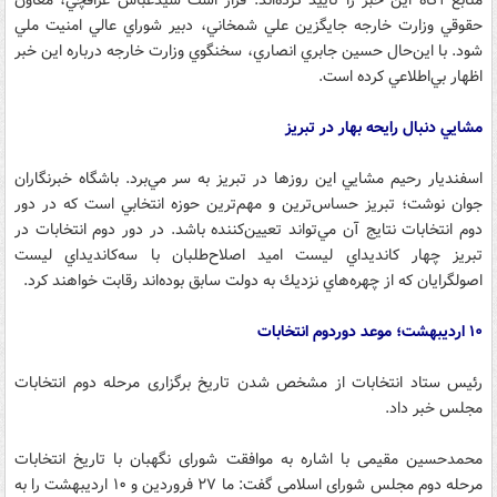
منابع آگاه اين خبر را تاييد كرده‌اند. قرار است سیدعباس عراقچي، معاون
حقوقي وزارت خارجه جايگزين علي شمخاني، دبير شوراي عالي امنيت ملي
شود. با اين‌حال حسين جابري انصاري، سخنگوي وزارت خارجه درباره اين خبر
اظهار بي‌اطلاعي كرده است.
مشايي دنبال رايحه بهار در تبريز
اسفنديار رحيم مشايي اين روزها در تبريز به سر مي‌برد. باشگاه خبرنگاران
جوان نوشت؛ تبريز حساس‌ترين و مهم‌ترين حوزه انتخابي است كه در دور
دوم انتخابات نتایج آن مي‌تواند تعيين‌كننده باشد. در دور دوم انتخابات در
تبريز چهار كانديداي ليست اميد اصلاح‌طلبان با سه‌كانديداي ليست
اصولگرايان كه از چهره‌هاي نزديك به دولت سابق بوده‌اند رقابت خواهند كرد.
۱۰ اردیبهشت؛ موعد دور‌دوم انتخابات
رئیس ستاد انتخابات از مشخص شدن تاریخ برگزاری مرحله دوم انتخابات
مجلس خبر داد.
محمدحسین مقیمی با اشاره به موافقت شورای نگهبان با تاریخ انتخابات
مرحله دوم مجلس شورای اسلامی گفت: ما ۲۷ فروردین و ۱۰ اردیبهشت را به