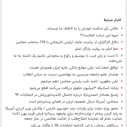
اخبار مرتبط
جلالی رأی نداشت خودش را به ائتلاف ما ‌چسباند
میوه این درخت کجاست؟!
دفاع کارگزاران از ریاست عارف /رایزنی لاریجانی با 136 منتخب مجلس
خط امام به روایت یادگار امام
تا دست و پای غرب را نبوسیم و رکوع و سجودش نکنیم یک امتیاز به ما
نمی‌دهند
توافق امضا شد؛ ولی موانع بانکی علیه ایران همچنان هست
هشدار عضو جامعه مدرسین به مهاجمین نسبت به مبانی انقلاب
علی مطهری: نامزد نایب رئیسی مجلس دهم می‎شوم
یارانه کسانیکه ۳میلیون حقوق دریافت می‌کنند قطع می‌شود
پاسخ معنادار احمدی‌نژاد درباره احتمال کاندیداتوری‌اش در انتخابات ۹۶
سجادی: آمریکا دنبال تضعیف ایران در فضای پسابرجام است
مجوز ویژه دولت برای واردات چند خودروی خارجی / واکنش وزیر انرژي آمریکا
به پاره کردن برجام / وزارت‌خارجه براي وليعهد بريتانيا فرش قرمز پهن نکند/
حمایت تمام قد نماینده اصلاح‌طلب از امامت هاشمی در نماز جمعه
زیباکلام: روحانی با این کارنامه انتخابات 96 را واگذار می‌کند