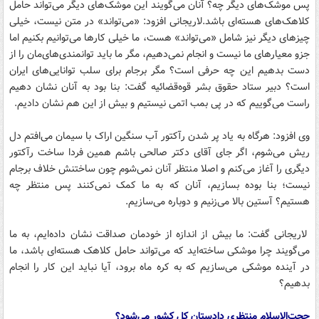
پس موشک‌های دیگر چه؟ آنان می‌گویند این موشک‌های دیگر می‌تواند حامل
کلاهک‌های هسته‌ای باشد.لاریجانی افزود: «می‌تواند» در متن نیست، خیلی
چیزهای دیگر نیز شامل «می‌تواند» هست،‌ ما خیلی کارها می‌توانیم بکنیم اما
جزو معیارهای ما نیست و انجام نمی‌دهیم، مگر ما باید توانمندی‌های‌مان را از
دست بدهیم این چه حرفی است؟ مگر برجام برای سلب توانایی‌های ایران
است؟ دبیر ستاد حقوق بشر قوه‌قضائیه گفت: بنا بود به آنان نشان دهیم
راست می‌گوییم که در پی بمب اتمی نیستیم و بیش از این هم نشان دادیم.
وی افزود: هرگاه به یاد پر شدن رآکتور آب سنگین اراک با سیمان می‌افتم دل
ریش می‌شوم،‌ اگر جای آقای دکتر صالحی باشم همین فردا ساخت رآکتور
دیگری را آغاز می‌کنم و اصلا منتظر آنان نمی‌شوم چون ساختنش خلاف برجام
نیست؛ بنا بوده بسازیم، آنان که به ما کمک نمی‌کنند پس منتظر چه
هستیم؟ آستین بالا می‌زنیم و دوباره می‌سازیم.
لاریجانی گفت: ما بیش از اندازه از خودمان صداقت نشان داده‌ایم، به ما
می‌گویند چرا موشکی ساخته‌اید که می‌تواند حامل کلاهک هسته‌ای باشد، ما
در آینده موشکی می‌سازیم که به کره ماه برود، آیا نباید این کار را انجام
بدهیم؟
حجت‌الاسلام منتظری دادستان کل کشور می‌شود؟