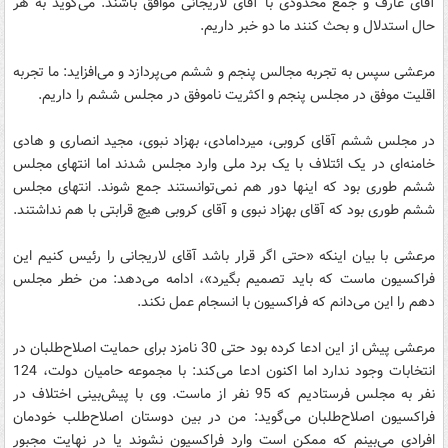
آقای عارف و جمع محدودی با آقای لاریجانی موافق باشند. می‌گوید به هر
حال استدلال و بحث کنند ما دو خبر داریم.
مرعشی سپس به تجربه مجالس پنجم و ششم می‌پردازد و می‌افزاید: ما تجربه
اقلیت موفق در مجلس پنجم و اکثریت ناموفق در مجلس ششم را داریم.
در مجلس ششم آقای کروبی، میردامادی، بهزاد نبوی، مجید انصاری و هادی
خامنه‌ای در یک ائتلاف با یک برد ملی وارد مجلس شدند اما انتهای مجلس
ششم طوری بود که اینها دور هم نمی‌توانستند جمع شوند. انتهای مجلس
ششم طوری بود که آقای بهزاد نبوی و آقای کروبی هیچ قرابتی با هم نداشتند.
مرعشی با بیان اینکه «حتی اگر قرار باشد آقای لاریجانی را رئيس کنیم این
فراکسیون ماست که باید تصمیم بگیرد»، ادامه می‌دهد: من خطر مجلس
دهم را این می‌دانم که فراکسیون با انسجام عمل نکند.
مرعشی پیش از این ادعا کرده بود حتی 30 نامزد برای حمایت اصلاح‌طلبان در
انتخابات وجود ندارد اما اکنون ادعا می‌کند: با مجموعه حامیان دولت، 124
نفر به مجلس فرستادیم که 95 نفر از ماست. وی با پیش‌بینی اختلاف در
فراکسیون اصلاح‌طلبان می‌گوید: من در بین دوستان اصلاح‌طلب خودمان
افرادی می‌بینم که ممکن است وارد فراکسیون نشوند یا در نهایت مجبور