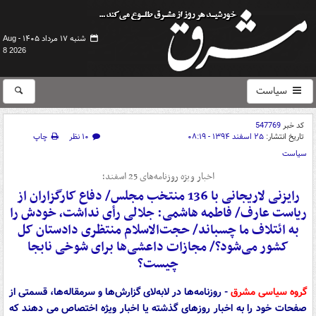
شنبه ۱۷ مرداد ۱۴۰۵ -
Aug
8 2026
سیاست
کد خبر
547769
تاریخ انتشار:
۲۵ اسفند ۱۳۹۴ - ۰۸:۱۹
۱۰ نظر
چاپ
سیاست
اخبار ویژه روزنامه‌های 25 اسفند؛
رایزنی لاریجانی با 136 منتخب مجلس/ دفاع کارگزاران از
ریاست عارف/ فاطمه هاشمی: جلالی رأی نداشت، خودش را
به ائتلاف ما ‌چسباند/ حجت‌الاسلام منتظری دادستان کل
کشور می‌شود؟/ مجازات داعشی‌ها برای شوخی نابجا
چیست؟
گروه سیاسی مشرق
-
روزنامه‌ها در لابه‌لای گزارش‌ها و سرمقاله‌ها، قسمتی از
صفحات خود را به اخبار روزهای گذشته یا اخبار ویژه اختصاص می دهند که