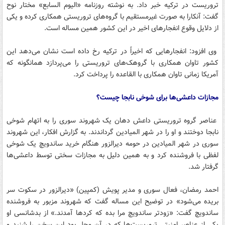
تروریست در ترکیه خبر داد. به نوشته روزنامه «الیوم السابع» مختار نوح
گفت:‌ آنکارا به صورت غیرمستقیم با گروه‌های تروریستی همکاری کرده و یکی
از دلایل وقوع انفجارهای اخیر در این کشور همین مساله است.
وی افزود: انفجارهایی که اخیراً در ترکیه رخ داده است نشان می‌دهد این
کشور تاوان همکاری با گروهک‌های تروریستی را می‌پردازد همانگونه که
آمریکا زمانی تاوان همکاری با القاعده را پرداخت کرد.
مجازات داعشی‌ها برای شوخی نابجا چیست؟
عناصر گروه تروریستی داعش دهان یک شهروند سوری را به اتهام شوخی
نابجا دوختند و او را در شهر المیادین گرداندند. به گزارش افکار، این شهروند
سوری در شهر المیادین در حومه دیرالزور هنگام خرید ساندویچ یک شوخی
لفظی با فروشنده کرد و به همین دلیل به مجازات سختی توسط داعشی‌ها
گرفتار شد.
احمد رمضان، فعال سوری و مدیر پویش (کمپین) «دیرالزور در سکوت سر
بریده می‌شود» در توضیح این مساله گفت که شهروند مزبور به فروشنده
ساندویچ گفت: «زودتر ساندویچ مرا بده که کردها آمدند.» از بدشانسی او
یکی از عناصر امنیتی تروریست‌ها که در آن محل بود این سخن را شنید و