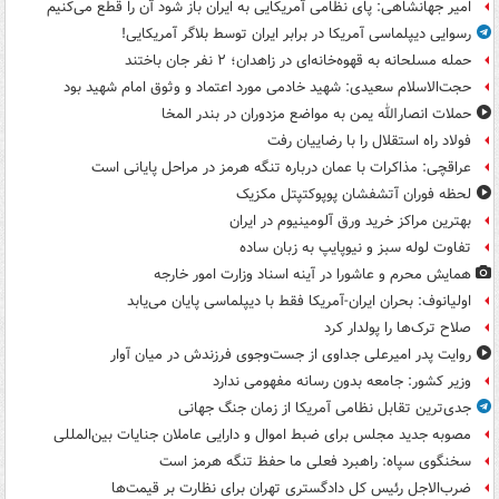
امیر جهانشاهی: پای نظامی آمریکایی به ایران باز شود آن را قطع می‌کنیم
رسوایی دیپلماسی آمریکا در برابر ایران توسط بلاگر آمریکایی!
حمله مسلحانه به قهوه‌خانه‌ای در زاهدان؛ ۲ نفر جان باختند
حجت‌الاسلام سعیدی: شهید خادمی مورد اعتماد و وثوق امام شهید بود
حملات انصارالله یمن به مواضع مزدوران در بندر المخا
فولاد راه استقلال را با رضاییان رفت
عراقچی: مذاکرات با عمان درباره تنگه هرمز در مراحل پایانی است
لحظه فوران آتشفشان پوپوکتپتل مکزیک
بهترین مراکز خرید ورق آلومینیوم در ایران
تفاوت لوله سبز و نیوپایپ به زبان ساده
همایش محرم و عاشورا در آینه اسناد وزارت امور خارجه
اولیانوف: بحران ایران-آمریکا فقط با دیپلماسی پایان می‌یابد
صلاح ترک‌ها را پولدار کرد
روایت پدر امیرعلی جداوی از جست‌وجوی فرزندش در میان آوار
وزیر کشور: جامعه بدون رسانه مفهومی ندارد
جدی‌ترین تقابل نظامی آمریکا از زمان جنگ جهانی
مصوبه جدید مجلس برای ضبط اموال و دارایی عاملان جنایات بین‌المللی
سخنگوی سپاه: راهبرد فعلی ما حفظ تنگه هرمز است
ضرب‌الاجل رئیس کل دادگستری تهران برای نظارت بر قیمت‌ها