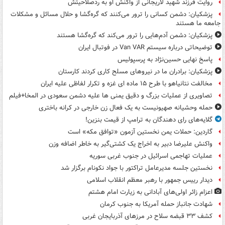
روایت فرزند شهید لاریجانی از واکنش او به ردصلاحیتش
پزشکیان: دشمن کسانی را ترور می‌کنند که گره‌گشا و حلال مسائل و مشکلات
جامعه ما هستند
پزشکیان: دشمن آدم‌هایی را ترور می‌کند که گره‌گشا هستند
توضیحاتی درباره سیستم Van VAR در فوتبال ایران
پاسخ نهایی حسین‌نژاد به پرسپولیس
پزشکیان: برادران ما در نیروهای مسلح کاری کردند کارستان
مخالفت نتانیاهو با طرح ۱۵ ماده ای غزه و تکرار لفاظی علیه ایران
تصاویری از عملیات بزرگ و دقیق یمنی ها علیه دشمن سعودی در المخا+فیلم
حمله وحشیانه صهیونیست به یک فعال زن خارجی در کرانه باختری
گلایه‌های رای دهندگان به ترامپ از قیمت بنزین!
گاردین: حملات یمن نخستین آزمون «توافق مکه» است
واکنش علیرضا دبیر به اخراج یک کشتی‌گیر به خاطر اضافه وزن
عملیات تهاجمی اسرائیل در جنوب غربی سوریه
نخستین جلسه مدیرعامل تراکتور با جواد نکونام برگزار شد
دیدار رییس جمهور با رهبر معظم انقلاب اسلامی
اعزام زائر اولی‌های آبادانی به زیارت امام هشتم
شهادت جانباز حمله آمریکا به جنوب کرمان
کشف ۳۳ قبضه سلاح در مرزهای آذربایجان غربی