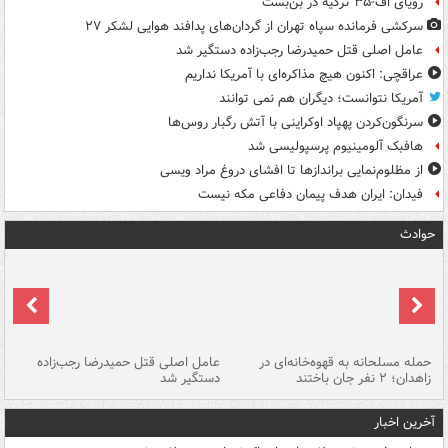
رویای اف-۳۵ ترکیه در بن‌بست
سرکشی فرمانده سپاه تهران از گردان‌های پدافند هوایی لشکر ۲۷
عامل اصلی قتل حمیدرضا رجب‌زاده دستگیر شد
عراقچی: اکنون هیچ مذاکره‌ای با آمریکا نداریم
آمریکا نتوانست؛ دیگران هم نمی توانند
سرنگون‌کردن پهپاد اوکراینی با آتش رگبار روس‌ها
هافبک آلومینیوم پرسپولیسی شد
از مظلوم‌نمایی براندازها تا افشای دروغ مراد ویسی
فیدان: ایران هدف پیمان دفاعی مکه نیست
حوادث
حمله مسلحانه به قهوه‌خانه‌ای در
عامل اصلی قتل حمیدرضا رجب‌زاده
گر
زاهدان؛ ۲ نفر جان باختند
دستگیر شد
نا
آخرین اخبار