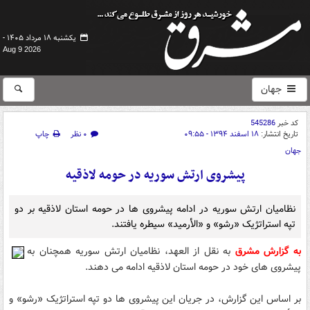
یکشنبه ۱۸ مرداد ۱۴۰۵ -
Aug 9 2026
جهان
کد خبر
545286
تاریخ انتشار:
۱۸ اسفند ۱۳۹۴ - ۰۹:۵۵
۰ نظر
چاپ
جهان
پیشروی ارتش سوریه در حومه لاذقیه
نظامیان ارتش سوریه در ادامه پیشروی ها در حومه استان لاذقیه بر دو
تپه استراتژیک «رشو» و «الأرمید» سیطره یافتند.
به گزارش مشرق
به نقل از العهد، نظامیان ارتش سوریه همچنان به
پیشروی های خود در حومه استان لاذقیه ادامه می دهند.
بر اساس این گزارش، در جریان این پیشروی ها دو تپه استراتژیک «رشو» و