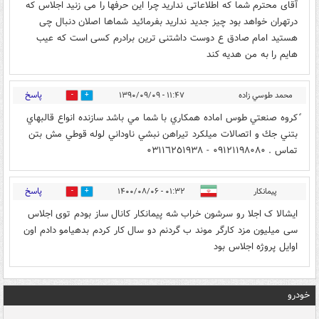
آقای محترم شما که اطلاعاتی ندارید چرا این حرفها را می زنید اجلاس که
درتهران خواهد بود چیز جدید ندارید بفرمائید شماها اصلان دنبال چی
هستید امام صادق ع دوست داشتنی ترین برادرم کسی است که عیب
هایم را به من هدیه کند
پاسخ
محمد طوسي زاده
۱۱:۴۷ - ۱۳۹۰/۰۹/۰۹
0
0
ًكروه صنعتي طوس اماده همكاري با شما مي باشد سازنده انواع قالبهاي
بتني جك و اتصالات ميلكرد تيراهن نبشي ناوداني لوله قوطي مش بتن
تماس . ٠٩١٢١١٩٨٠٨٠ - ٠٣١١٦٢٥١٩٣٨
پاسخ
پیمانکار
۰۱:۳۲ - ۱۴۰۰/۰۸/۰۶
0
0
ایشالا ک اجلا رو سرشون خراب شه پیمانکار کانال ساز بودم توی اجلاس
سی میلیون مزد کارگر موند ب گردنم دو سال کار کردم بدهیامو دادم اون
اوایل پروژه اجلاس بود
خودرو