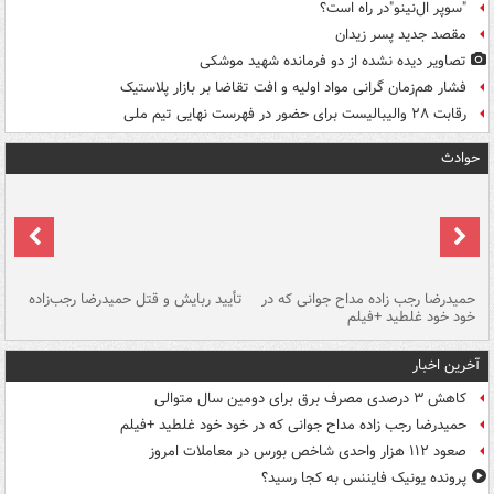
"سوپر ال‌نینو"در راه است؟
مقصد جدید پسر زیدان
تصاویر دیده‌ نشده از دو فرمانده شهید موشکی
فشار هم‌زمان گرانی مواد اولیه و افت تقاضا بر بازار پلاستیک
رقابت ۲۸ والیبالیست برای حضور در فهرست نهایی تیم ملی
حوادث
حمیدرضا رجب زاده مداح جوانی که در
تأیید ربایش و قتل حمیدرضا رجب‌زاده
خود خود غلطید +فیلم
تو
آخرین اخبار
کاهش ۳ درصدی مصرف برق برای دومین سال متوالی
حمیدرضا رجب زاده مداح جوانی که در خود خود غلطید +فیلم
صعود ۱۱۲ هزار واحدی شاخص بورس در معاملات امروز
پرونده یونیک فایننس به کجا رسید؟