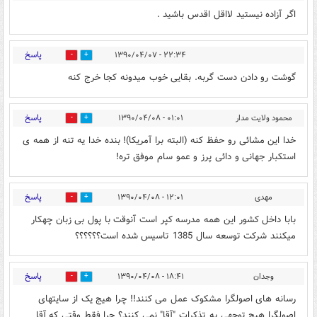
اگر آزاده نیستید لااقل اقدس باشید .
پاسخ
۲۲:۳۴ - ۱۳۹۰/۰۴/۰۷
0
0
گوشت رو دادن دست گربه. بقایی خوب میدونه کجا خرج کنه
پاسخ
محمود ولایت مدار
۰۱:۰۱ - ۱۳۹۰/۰۴/۰۸
0
0
خدا این مشائی رو حفظ کنه (البته برا آمریکا)! بنده خدا یه تنه از همه ی
استکبار جهانی و دائی پرز و عمو سام موفق تره!
پاسخ
مهدی
۱۲:۰۱ - ۱۳۹۰/۰۴/۰۸
0
0
بابا داخل کشور این همه مدرسه کپر است آنوقت با پول بی زبان چهکار
میکنند شرکت توسعه سال 1385 تاسیس شده است؟؟؟؟؟؟
پاسخ
وجدان
۱۸:۴۱ - ۱۳۹۰/۰۴/۰۸
0
0
رسانه های اصولگرا مشکوک عمل می کنند!! چرا هیج یک از سایتهای
اصولگرا هیچ توجهی به تذکرات "آقا" نمی کنند؟ چرا فقط وقتی که آقا