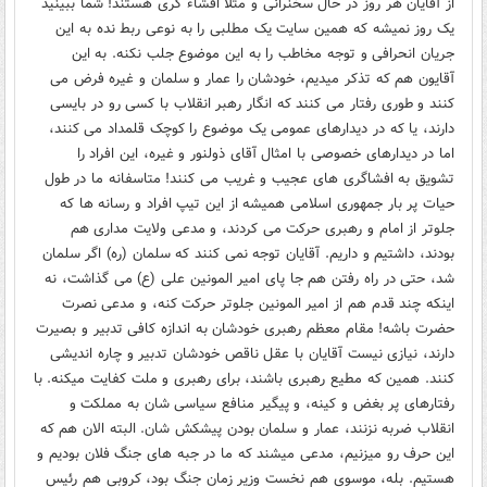
از آقایان هر روز در حال سخنرانی و مثلا افشاء گری هستند! شما ببینید
یک روز نمیشه که همین سایت یک مطلبی را به نوعی ربط نده به این
جریان انحرافی و توجه مخاطب را به این موضوع جلب نکنه. به این
آقایون هم که تذکر میدیم، خودشان را عمار و سلمان و غیره فرض می
کنند و طوری رفتار می کنند که انگار رهبر انقلاب با کسی رو در بایسی
دارند، یا که در دیدارهای عمومی یک موضوع را کوچک قلمداد می کنند،
اما در دیدارهای خصوصی با امثال آقای ذولنور و غیره، این افراد را
تشویق به افشاگری های عجیب و غریب می کنند! متاسفانه ما در طول
حیات پر بار جمهوری اسلامی همیشه از این تیپ افراد و رسانه ها که
جلوتر از امام و رهبری حرکت می کردند، و مدعی ولایت مداری هم
بودند، داشتیم و داریم. آقایان توجه نمی کنند که سلمان (ره) اگر سلمان
شد، حتی در راه رفتن هم جا پای امیر المونین علی (ع) می گذاشت، نه
اینکه چند قدم هم از امیر المونین جلوتر حرکت کنه، و مدعی نصرت
حضرت باشه! مقام معظم رهبری خودشان به اندازه کافی تدبیر و بصیرت
دارند، نیازی نیست آقایان با عقل ناقص خودشان تدبیر و چاره اندیشی
کنند. همین که مطیع رهبری باشند، برای رهبری و ملت کفایت میکنه. با
رفتارهای پر بغض و کینه، و پیگیر منافع سیاسی شان به مملکت و
انقلاب ضربه نزنند، عمار و سلمان بودن پیشکش شان. البته الان هم که
این حرف رو میزنیم، مدعی میشند که ما در جبه های جنگ فلان بودیم و
هستیم. بله، موسوی هم نخست وزیر زمان جنگ بود، کروبی هم رئیس