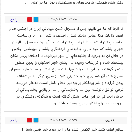
دفتر شان همیشه یارمحرومان و مستمندان بود اما در زمان ....
پاسخ
۰۹:۵۰ - ۱۳۹۰/۰۴/۰۷
0
1
تا آنجا كه ما مي‌دانيم، پس از مسجل شدن ميزباني ايران در اجلاس عدم
تعهد 2012، مكان‌هايي مانند كيش، اصفهان، شيراز و... براي ساخت
اجلاس پيشنهاد شد و دليل اين پيشنهادات نيز آن بود كه محل سالن در
شهري باشد كه خود داراي جاذبه‌هاي گردشگري باشد و ميهمانان اجلاس
در خلال آن به بازديد از جاذبه‌هاي آن شهر بپردازند. با اختلاف برسر مكان
پيشنهاد شده و گزارشات رسيده ... ايشان شهر اصفهان را بدين منظور
درنظر گرفتند، اما اين كه دولت چرا رفت سراغ كيش و بعد دوباره اصفهان
مطرح شد، آن هم براي خود حكايتي دارد. از سوي ديگر، عدم شفاف
بودن قرارداد و نام پيمانكار پروژه نيز محل تامل است. به‌نظر مي‌رسد
نوعي توافق نانوشته بين ... به‌نمايندگي از .... و بقايي به‌نمايندگي از
جريان انحرافي در اين ماجرا شكل گرفته است و هرگونه روشنگري در
اين‌خصوص براي افكارعمومي مفيد خواهد بود.
پاسخ
فائزون
۰۹:۵۷ - ۱۳۹۰/۰۴/۰۷
0
0
سلام لطف کنید خبر تکمیل شده ما ر ا در مورد خبر قبلی شما را