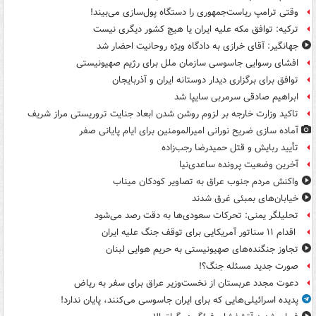
وقتی ترامپ ریاست‌جمهوری را دستگاه پول‌سازی می‌بیند!
ترکیه: توافق مکه علیه ایران یا هیچ کشور دیگری نیست
جهانگیر: آقای خرازی به دادگاه ویژه روحانیت احضار شد
افشای رسوایی جاسوسی سازمان ملل برای رژیم صهیونیستی
توافق برای برگزاری دیدار دوستانه ایران و آذربایجان
ابراهیم صادقی سرمربی سایپا شد
تاکید وزارت خارجه بر لزوم روشن شدن ابعاد جنایت تروریستی مراز شریف
آماده سازی ضریح نورانی امیرالمومنین برای ایام پایانی صفر
تأیید ربایش و قتل حمیدرضا رجب‌زاده
آخرین وضعیت پرونده ساعدی‌نیا
واکنش مردم جنوب عراق به تصاویر کودکان میناب
خیابان‌های بمبئی غرق شدند
تحلیلگر یمنی: تحرکات سعودی‌ها به دقت رصد می‌شود
اقدام ۱۱ سناتور آمریکایی برای توقف جنگ علیه ایران
تجاوز جنگنده‌های صهیونیستی به حریم هوایی لبنان
صورت جدید مسئله جنگ؟!
دعوت مجدد عربستان از نخست‌وزیر عراق برای سفر به ریاض
پدیده اسرائیلی‌هایی که برای ایران جاسوسی می‌کنند، پایان ندارد!