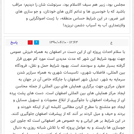
مجلس بود، زبیر هم سیف الاسلام بود، سرنوشت شان را دیدیم؛ مراقب
باشید که با خودسری ها و ندانم کاری های خودتان، و جو سازی های
غیر ضرور، در این شرایط حساس منطقه، با ژست اصولگرایی و
ولایتمداری آب به آسیاب دشمن نریزید!
پاسخ
ع
۱۲:۴۳ - ۱۳۹۰/۰۴/۱۰
0
0
با سلام احداث پروژه ای از اين دست در اصفهان به همراه خيزش عمومی
جهت بهبود شرايط اين شهر که مدت مديدی است مورد کم مهری قرار
گرفته بسيار مفيد و سودمند است. بهبود شرايط حمل و نقل، فرودگاه
بين المللی، فاضلاب شهری، تاسيسات شهری به همراه سرازير شدن
سرمايه به شهر، تبديل شهر اصفهان با جايگاه خاص آن در جهان به
عنوان مرکزی جهت برگزاری همايش های بين المللی از جمله محاسن
ايجاد مرکز همايش های بين المللی اصفهان است. دست های پشت پرده
ای از پيشرفت اصفهان با جلوگيری از ابلاغ مصوبات و تسهيل مسايل و
ايجاد جو متشنج با مطرح کردن مطالبی کليشه ای از اينکه خوردند و
بردند و حيف و ميل کردند بر آنند که از پيشرفت اصفهان جلوگيری کنند.
در اين شرايط بر هر ايرانی و به خصوص هر اصفهانی است که جلوی اين
جوسازی ها بايستد و به عوامل پروژه که با تلاش شبانه روزی به دنبال