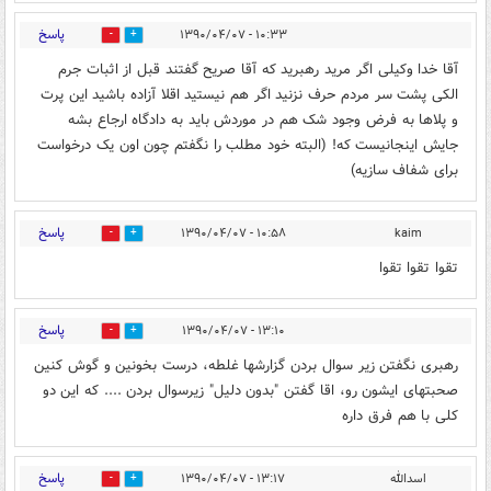
پاسخ
۱۰:۳۳ - ۱۳۹۰/۰۴/۰۷
0
0
آقا خدا وکیلی اگر مرید رهبرید که آقا صریح گفتند قبل از اثبات جرم
الکی پشت سر مردم حرف نزنید اگر هم نیستید اقلا آزاده باشید این پرت
و پلاها به فرض وجود شک هم در موردش باید به دادگاه ارجاع بشه
جایش اینجانیست که! (البته خود مطلب را نگفتم چون اون یک درخواست
برای شفاف سازیه)
پاسخ
۱۰:۵۸ - ۱۳۹۰/۰۴/۰۷
kaim
0
0
تقوا تقوا تقوا
پاسخ
۱۳:۱۰ - ۱۳۹۰/۰۴/۰۷
0
0
رهبری نگفتن زیر سوال بردن گزارشها غلطه، درست بخونین و گوش کنین
صحبتهای ایشون رو، اقا گفتن "بدون دلیل" زیرسوال بردن .... که این دو
کلی با هم فرق داره
پاسخ
اسدالله
۱۳:۱۷ - ۱۳۹۰/۰۴/۰۷
0
0