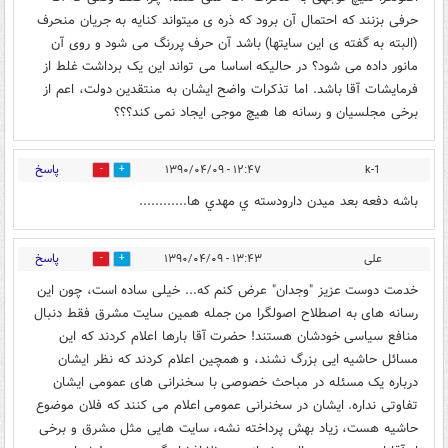
حرفی بزنند که احتمال آن برود که ذره ی میتواند کنایه به جریان منحرف
(البته به گفته ی این سایتها) باشد آن حرف پررنگ می شود و روی آن
مانور داده می شود؟ در حالیکه اساسا می تواند این یک برداشت غلط از
فرمایشات آقا باشد. اما تذکرات واضح ایشان به منتقدین دولت، اعم از
برخی مجلسیان و رسانه ها هیچ موجی ایجاد نمی کند؟؟؟
پاسخ
۱۲:۴۷ - ۱۳۹۰/۰۴/۰۹
k-1
0
0
باشه دفعه بعد ميدن دارودسته ي مهدي ها............
پاسخ
علی
۱۳:۴۳ - ۱۳۹۰/۰۴/۰۹
0
0
خدمت دوست عزیز "وجدان" عرض کنم که... خیلی ساده است، چون این
رسانه های به اصطلاح اصولگرا من جمله همین سایت مشرق فقط دنبال
منافع سیاسی خودشان هستند! حضرت آقا بارها اعلام کردند که این
مسائل حاشیه ایی بزرگ نشند، و همچین اعلام کردند که نظر ایشان
درباره یک مسئله در مباحث خصوصی با سخنرانی های عمومی ایشان
تفاوتی نداره. ایشان در سخنرانی عمومی اعلام می کنند که فلان موضوع
حاشیه هست، زیاد بهش پرداخته نشه، سایت هایی مثل مشرق و برخی