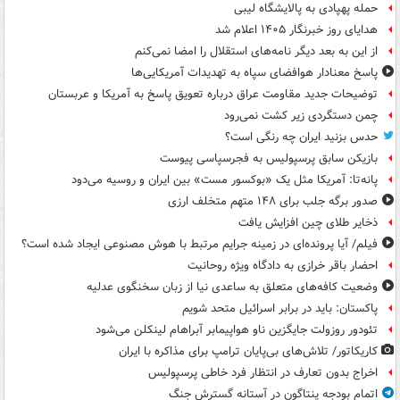
حمله پهپادی به پالایشگاه لیبی
هدایای روز خبرنگار ۱۴۰۵ اعلام شد
از این به بعد دیگر نامه‌های استقلال را امضا نمی‌کنم
پاسخ معنادار هوافضای سپاه به تهدیدات آمریکایی‌ها
توضیحات جدید مقاومت عراق درباره تعویق پاسخ به آمریکا و عربستان
چمن دستگردی زیر کشت نمی‌رود
حدس بزنید ایران چه رنگی است؟
بازیکن سابق پرسپولیس به فجرسپاسی پیوست
پانه‌تا: آمریکا مثل یک «بوکسور مست» بین ایران و روسیه می‌دود
صدور برگه جلب برای ۱۴۸ متهم متخلف ارزی
ذخایر طلای چین افزایش یافت
فیلم/ آیا پرونده‌ای در زمینه جرایم مرتبط با هوش مصنوعی ایجاد شده است؟
احضار باقر خرازی به دادگاه ویژه روحانیت
وضعیت کافه‌های متعلق به ساعدی نیا از زبان سخنگوی عدلیه
پاکستان: باید در برابر اسرائیل متحد شویم
تئودور روزولت جایگزین ناو هواپیمابر آبراهام لینکلن می‌شود
کاریکاتور/ تلاش‌های بی‌پایان ترامپ برای مذاکره با ایران
اخراج بدون تعارف در انتظار فرد خاطی پرسپولیس
اتمام بودجه پنتاگون در آستانه گسترش جنگ