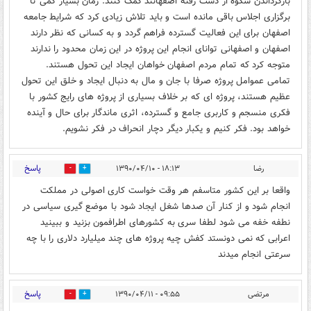
بازگرداندن شکوه از دست رفته اصفهانند کمک کنند. زمان بسيار کمی تا
برگزاری اجلاس باقی مانده است و بايد تلاش زيادی کرد که شرايط جامعه
اصفهان برای اين فعاليت گسترده فراهم گردد و به کسانی که نظر دارند
اصفهان و اصفهانی توانای انجام اين پروژه در اين زمان محدود را ندارند
متوجه کرد که تمام مردم اصفهان خواهان ايجاد اين تحول هستند.
تمامی عموامل پروژه صرفا با جان و مال به دنبال ايجاد و خلق اين تحول
عظيم هستند، پروژه ای که بر خلاف بسياری از پروژه های رايج کشور با
فکری منسجم و کاربری جامع و گسترده، اثری ماندگار برای حال و آينده
خواهد بود. فکر کنيم و يکبار ديگر دچار انحراف در فکر نشويم.
پاسخ
رضا
۱۸:۱۳ - ۱۳۹۰/۰۴/۱۰
0
0
واقعا بر این کشور متاسفم هر وقت خواست کاری اصولی در مملکت
انجام شود و از کنار آن صدها شغل ایجاد شود با موضع گیری سیاسی در
نطفه خفه می شود لطفا سری به کشورهای اطرافمون بزنید و ببینید
اعرابی که نمی دونستد کفش چیه پروژه های چند میلیارد دلاری را با چه
سرعتی انجام میدند
پاسخ
مرتضی
۰۹:۵۵ - ۱۳۹۰/۰۴/۱۱
0
0