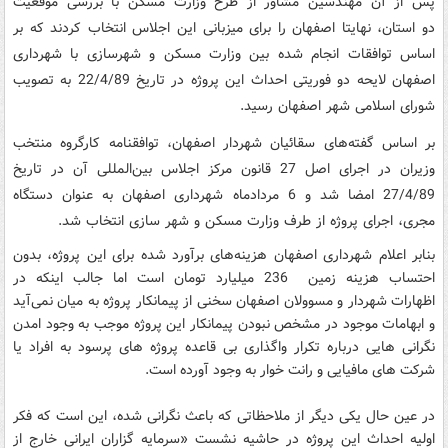
پس از آن مهندسین مشاور از طرح وزارت مسکن با بررسی موقعیت
دو استان، نهایتا اصفهان را برای میزبانی این اجلاس انتخاب کردند که بر
اساس توافقات انجام شده بین وزارت مسکن و شهرسازی با شهرداری
اصفهان لایحه دو فوریتی احداث این پروژه در تاریخ 22/4/89 به تصویب
شورای اسلامی شهر اصفهان رسید.
بر اساس گفته‌های سقائیان شهردار اصفهان، توافقنامه کارگروه منتخب
وزیران در اجرای اصل 27 قانون مرکز اجلاس بین‌المللی آن در تاریخ
27/4/89 امضا شد و 6 مردادماه شهرداری اصفهان به عنوان دستگاه
مجری، اجرای پروژه از طرف وزارت مسکن و شهر سازی انتخاب شد.
بنابر اعلام شهرداری اصفهان هزینه‌های برآورد شده برای این پروژه، بدون
احتساب هزینه زمین 236 میلیارد تومان است اما جالب اینکه در
اظهارات شهردار و مسوولان اصفهان سخنی از پیمانکار پروژه به میان نمی‌آید
و ابهامات موجود در مشخص نبودن پیمانکار این پروژه موجب به وجود امدن
نگرانی هایی درباره تکرار واگذاری بی قاعده پروژه های پرسود به افراد یا
شرکت های مافیایی و رانت خوار به وجود آورده است.
در عین حال یکی دیگر از ملاحظاتی که باعث نگرانی شده، این است که فکر
اولیه احداث این پروژه در حاشیه نشست «سرمایه گزاران ایرانی خارج از