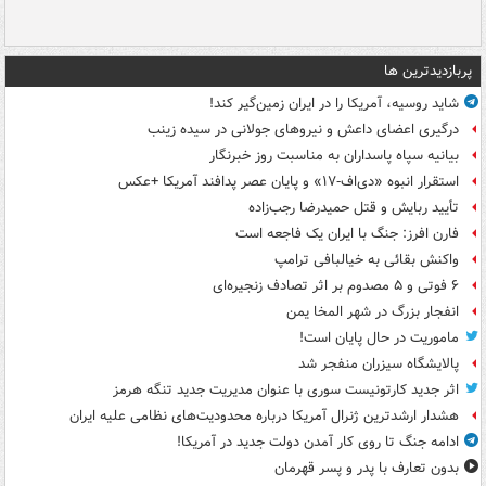
پربازدیدترین ها
شاید روسیه، آمریکا را در ایران زمین‌گیر کند!
درگیری اعضای داعش و نیروهای جولانی در سیده زینب
بیانیه سپاه پاسداران به مناسبت روز خبرنگار
استقرار انبوه «دی‌اف‑۱۷» و پایان عصر پدافند آمریکا +عکس
تأیید ربایش و قتل حمیدرضا رجب‌زاده
فارن افرز: جنگ با ایران یک فاجعه است
واکنش بقائی به خیالبافی ترامپ
۶ فوتی و ۵ مصدوم بر اثر تصادف زنجیره‌ای
انفجار بزرگ در شهر المخا یمن
ماموریت در حال پایان است!
پالایشگاه سیزران منفجر شد
اثر جدید کارتونیست سوری با عنوان مدیریت جدید تنگه هرمز
هشدار ارشدترین ژنرال آمریکا درباره محدودیت‌های نظامی علیه ایران
ادامه جنگ تا روی کار آمدن دولت جدید در آمریکا!
بدون تعارف با پدر و پسر قهرمان