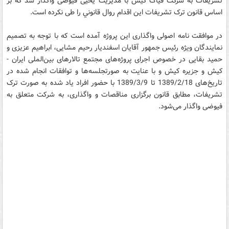
تشريفات به شركت فياک كيش با مديريت يحيی فيوضی واگذار شد كه بر
اساس قانون ترک تشريفات اين اقدام روال قانوني را طی نكرده است.
در موافقت نامه اصولی واگذاری این پروژه آمده است که با توجه به تصمیم
نمایندگان ویژه رئیس جمهور آقایان اسفندیار رحیم مشایی، ابراهیم عزیزی و
حمید بقایی در خصوص اجرای پروژه‌های مجتمع تالارهای بین‌الملی ایران -
كیش و جزیره كیش و با عنایت به صورتجلسه‌ها و توافقات انجام شده در
تاریخ‌های 1389/2/18 تا 1389/3/9 با حضور افراد یاد شده به صورت ترک
تشریفات، مطابق قانون برگزاری مناقصات و واگذاری، به شرکت متعلق به
فیوضی واگذار می‌شود.