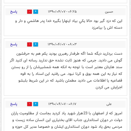
پاسخ
حسين
۰۶:۲۵ - ۱۳۹۰/۰۴/۰۷
1
0
اين كه دزد گير بود حالا يكي بياد اينهارا بگيره خدا پدر هاشمي و دار و
دسته اش را بيامرزد
پاسخ
۰۸:۰۳ - ۱۳۹۰/۰۴/۰۷
0
0
دست بردارید دیگه شما اگه طرفدار رهبری بودید یکم هم به حرفشون
گوش می دادید. جرمی که هنوز ثابت نشده حق ندارید رسانه ای کنید اگر
سند هایتان معتبر است با توجه به انکه همه شمشیرشان را از رو بستن
که نیاز به این همه بوق و کرنا نبود. می رفتید این اسناد را به قوه
قضاعیه یا اطلاعات می دادید مطمئن باشید که در این شریط بلبشو
اجرایش می کردن
پاسخ
علی
۰۸:۱۷ - ۱۳۹۰/۰۴/۰۷
1
2
امروز که از اصفهان با 23هزار شهید یاد کردید بجاست از مظلومیت یاران
دولت در دوران استانداری جناب اقای بختیاری این انسان ساده زیست و
مردمی بحق یاد شود دوران استانداری ایشان و خصوصا مدیر کل حوزه و