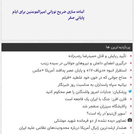
آماده سازی ضریح نورانی امیرالمومنین برای ایام
پایانی صفر
پربازدیدترین ها
تأیید ربایش و قتل حمیدرضا رجب‌زاده
درگیری اعضای داعش و نیروهای جولانی در سیده زینب
استقرار انبوه «دی‌اف‑۱۷» و پایان عصر پدافند آمریکا +عکس
مداح جوانی که در خون خود غلطید +فیلم
بیانیه سپاه پاسداران به مناسبت روز خبرنگار
پزشکیان: جنایات امروز واشنگتن را هم محکوم کنید
فارن افرز: جنگ با ایران یک فاجعه است
پالایشگاه سیزران منفجر شد
"سوپر ال‌نینو"در راه است؟
تصاویر دیده‌ نشده از دو فرمانده شهید موشکی
هشدار ارشدترین ژنرال آمریکا درباره محدودیت‌های نظامی علیه ایران