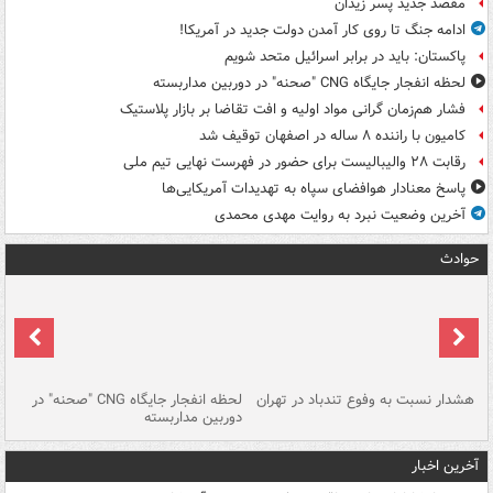
مقصد جدید پسر زیدان
ادامه جنگ تا روی کار آمدن دولت جدید در آمریکا!
پاکستان: باید در برابر اسرائیل متحد شویم
لحظه انفجار جایگاه CNG "صحنه" در دوربین مداربسته
فشار هم‌زمان گرانی مواد اولیه و افت تقاضا بر بازار پلاستیک
کامیون با راننده ۸ ساله در اصفهان توقیف شد
رقابت ۲۸ والیبالیست برای حضور در فهرست نهایی تیم ملی
پاسخ معنادار هوافضای سپاه به تهدیدات آمریکایی‌ها
آخرین وضعیت نبرد به روایت مهدی محمدی
حوادث
ای
هشدار نسبت به وفوع تندباد در تهران
لحظه انفجار جایگاه CNG "صحنه" در
دس
دوربین مداربسته
ات
آخرین اخبار