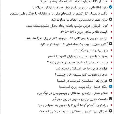
هشدار کانادا درباره عواقب تعرفه ۵۰ درصدی آمریکا
نفوذ اطلاعاتی ایران در یگان فوق محرمانه ارتش اسرائیل!
تأکید دادستان کل کشور بر انسجام ملی برای مقابله با جنگ روانی دشمن
باران مهمان تابستانی ارتفاعات دماوند شد
کوبا: فرمان اجرایی ترامپ باعث ایجاد بحران بشردوستانه شده
قیمت طلا و سکه امروز ۱۴۰۵/۰۵/۱۷
ترامپ مجبور به پس‌دادن ۱۰۰ میلیارد دلار از پول تعرفه‌ها شد
آتش سوزی مهیب یک ساختمان ۱۲ طبقه در جاکارتا
پدر لیونل مسی درگذشت
وجود شواهدی مبنی بر بمباران لامرد با فسفر
چرا بیت المال باید خرج مجرمان امنیتی شود؟
قرارداد مربی خارجی استقلال تمدید شد
ماجرای تصویب کنوانسیون خزر چیست؟
فوران یک آتشفشان قدرتمند در کلمبیا
تنگه هرمز، برگ برنده ایران قدرتمند!
اعلام محل میزبانی استقلال و پرسپولیس در لیگ برتر
نشست خبری رئیس جمهور در روز خبرنگار
پزشکیان: گفت‌وگوها آمریکا را مجبور به همراهی کرد
قدردانی پزشکیان از همکاری صنوف در شرایط سخت