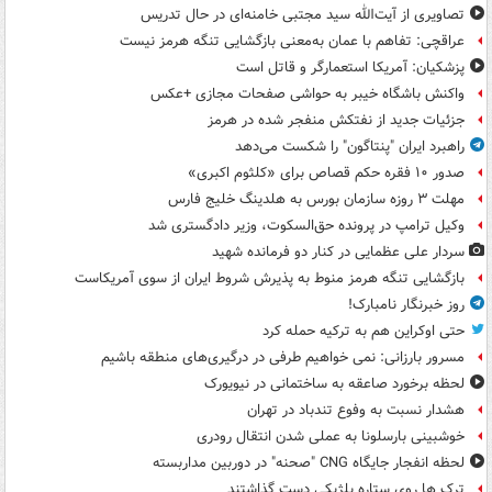
تصاویری از آیت‌الله سید مجتبی خامنه‌ای در حال تدریس
عراقچی: تفاهم با عمان به‌معنی بازگشایی تنگه هرمز نیست
پزشکیان: آمریکا استعمارگر و قاتل است
واکنش باشگاه خیبر به حواشی صفحات مجازی +عکس
جزئیات جدید از نفتکش منفجر شده در هرمز
راهبرد ایران "پنتاگون" را شکست می‌دهد
صدور ۱۰ فقره حکم قصاص برای «کلثوم اکبری»
مهلت ۳ روزه سازمان بورس به هلدینگ خلیج فارس
وکیل ترامپ در پرونده حق‌السکوت، وزیر دادگستری شد
سردار علی عظمایی در کنار دو فرمانده شهید
بازگشایی تنگه هرمز منوط به پذیرش شروط ایران از سوی آمریکاست
روز خبرنگار نامبارک!
حتی اوکراین هم به ترکیه حمله کرد
مسرور بارزانی: نمی خواهیم طرفی در درگیری‌های منطقه باشیم
لحظه برخورد صاعقه به ساختمانی در نیویورک
هشدار نسبت به وفوع تندباد در تهران
خوشبینی بارسلونا به عملی شدن انتقال رودری
لحظه انفجار جایگاه CNG "صحنه" در دوربین مداربسته
ترک ها روی ستاره بلژیکی دست گذاشتند