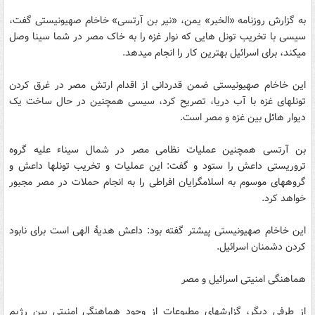
به گزارش روزنامه «الخبر» یمن، «نیر بن آرتسی» خاخام صهیونیستی گفت،
سیسی با تخریب تونل هایی که نوار غزه را به خاک مصر در شما سینا وصل
می‎کند، برای اسرائیل بهترین کار را انجام می‎دهد.
این خاخام صهیونیستی ضمن قدردانی از اقدام ارتش مصر در غرق کردن
تونل‎های غزه با آب دریا، تصریح کرد، سیسی همچنین در حال ساخت یک
دیوار هائل بین غزه و مصر است.
بن آرتسی همچنین عملیات نظامی مصر در شمال سیناء علیه گروه
تروریستی داعش را ستود و گفت: این عملیات و تخریب تونل‎ها داعش و
گروه‎های موسوم به اسلامگرایان افراطی را به انجام حملات در مصر مجبور
خواهد کرد.
این خاخام صهیونیستی پیشتر گفته بود: داعش هدیۀ الهی است برای نابود
کردن دشمنان اسرائیل.
هماهنگی امنیتی اسرائیل و مصر
از طرفی دیگر، گزارش‎های مطبوعات از وجود هماهنگی امنیتی بین رژیم