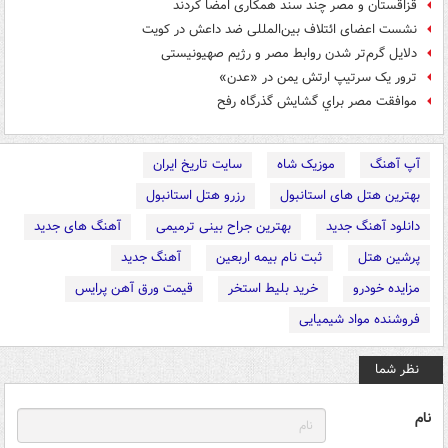
قزاقستان و مصر چند سند همکاری امضا کردند
نشست اعضای ائتلاف بین‌المللی ضد داعش در کویت
دلایل گرم‌تر شدن روابط مصر و رژیم صهیونیستی
ترور یک سرتیپ ارتش یمن در «عدن»
موافقت مصر براي گشايش گذرگاه رفح
آپ آهنگ
موزیک شاه
سایت تاریخ ایران
بهترین هتل های استانبول
رزرو هتل استانبول
دانلود آهنگ جدید
بهترین جراح بینی ترمیمی
آهنگ های جدید
پرشین هتل
ثبت نام بیمه اربعین
آهنگ جدید
مزایده خودرو
خرید بلیط استخر
قیمت ورق آهن پرایس
فروشنده مواد شیمیایی
نظر شما
نام