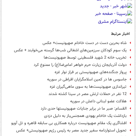
اخبار مرتبط
شاه بحرین دست در دست خاخام صهیونیست+ عکس
یک‌ سوم کودکان سرزمین‌های اشغالی شب‌ها گرسنه می‌خوابند + عکس
تخریب خانه 2 شهید فلسطینی توسط صهیونیست‌ها
دولت آذربایجان زیارت حرم خواهر امام‌رضا(ع) را ممنوع کرد
پرواز‌ جنگنده‌های صهیونیستی بر فراز نوار غزه
جاسوس ها در کمین اسلامگرایان افراطی در سوریه
تیراندازی صهیونیست‌ها به سوی ماهی‌گیران غزه
12 نفر در حملات ارتش مصر در سینا کشته شدند
هلاکت عضو لبنانی داعش در سوریه
القسام: صبر ما در برابر جنایات صهیونیستها حدی دارد
بازداشت یک خاخام یهودی همجنس‌باز به دلیل دزدی
افشاگری یک مقام صهیونیست درباره همکاری بی سابقه قاهره و تل آویو
تحویل استوارنامه سفیر جدید مصر به رئیس رژیم صهیونیستی+ عکس