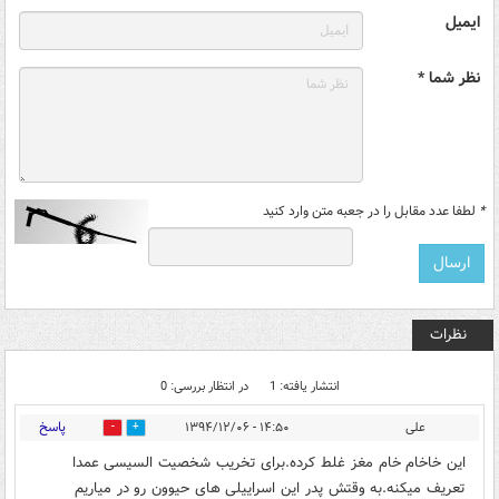
ایمیل
نظر شما *
*
لطفا عدد مقابل را در جعبه متن وارد کنید
نظرات
انتشار یافته: 1
در انتظار بررسی: 0
پاسخ
علی
۱۴:۵۰ - ۱۳۹۴/۱۲/۰۶
0
1
این خاخام خام مغز غلط کرده.برای تخریب شخصیت السیسی عمدا
تعریف میکنه.به وقتش پدر این اسراییلی های حیوون رو در میاریم