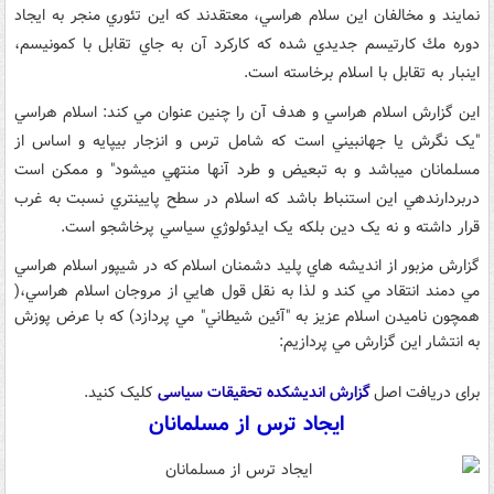
نمايند و مخالفان اين سلام هراسي، معتقدند كه اين تئوري منجر به ايجاد
دوره مك كارتيسم جديدي شده كه كاركرد آن به جاي تقابل با كمونيسم،
اينبار به تقابل با اسلام برخاسته است.
اين گزارش اسلام هراسي و هدف آن را چنين عنوان مي كند: اسلا­م هراسي
"يک نگرش يا جهان­بيني است که شامل ترس و انزجار بي­پايه ­و ­اساس از
مسلمانان مي­باشد و به تبعيض و طرد آن­ها منتهي مي­شود" و ممکن است
دربردارنده­ي اين استنباط باشد که اسلام در سطح پايين­تري نسبت به غرب
قرار داشته و نه يک دين بلکه يک ايدئولوژي سياسي پرخاش­جو است.
گزارش مزبور از انديشه هاي پليد دشمنان اسلام كه در شيپور اسلام هراسي
مي دمند انتقاد مي كند و لذا به نقل قول هايي از مروجان اسلام هراسي،(
همچون ناميدن اسلام عزيز به "آئين شيطاني" مي پردازد) كه با عرض پوزش
به انتشار اين گزارش مي پردازيم:
برای دریافت اصل
گزارش اندیشکده تحقیقات سیاسی
کلیک کنید.
ایجاد ترس از مسلمانان