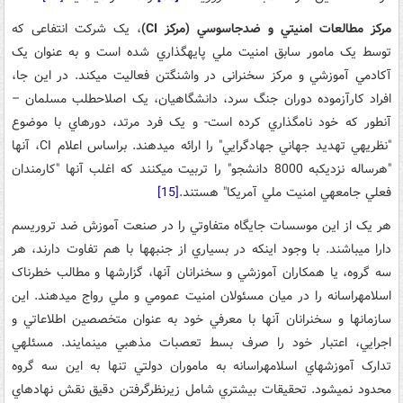
مرکز مطالعات امنيتي و ضدجاسوسي (مرکز
CI
)
، يک شرکت انتفاعی که
توسط يک مامور سابق امنيت ملي پايه­گذاري شده است و به عنوان يک
آکادمي آموزشي و مرکز سخنرانی
در واشنگتن فعاليت مي­کند. در اين جا،
افراد کارآزموده­ دوران جنگ سرد، دانشگاهيان، يک اصلاح­طلب مسلمان –
آن­طور که خود نامگذاري کرده ­است- و يک فرد مرتد، دوره­اي با موضوع
"نظريه­ي تهديد جهاني جهادگرايي" را ارائه مي­دهند. براساس اعلام CI، آن­ها
"هرساله نزديک­به 8000 دانشجو" را تربيت مي­کنند که اغلب آن­ها "کارمندان
فعلي جامعه­ي امنيت ملي آمريکا" هستند.
[15]
هر يک از اين موسسات جايگاه متفاوتي را در صنعت آموزش ضد تروريسم
دارا مي­باشند. با وجود اين­که در بسياري از جنبه­ها با هم تفاوت دارند، هر
سه گروه، يا همکاران آموزشي و سخنرانان آن­ها، گزارش­ها و مطالب خطرناک
اسلام­هراسانه را در ميان مسئولان امنيت عمومي و ملي رواج مي­دهند. اين
سازمان­ها و سخنرانان آن­ها با معرفي خود به عنوان متخصصين اطلاعاتي و
اجرايي، اعتبار خود را صرف بسط تعصبات مذهبي مي­نمايند. مسئله­ي
تدارک آموزش­هاي اسلام­هراسانه به ماموران دولتي تنها به اين سه گروه
محدود نمي­شود. تحقيقات بيشتري شامل زيرنظرگرفتن دقيق نقش نهادهاي