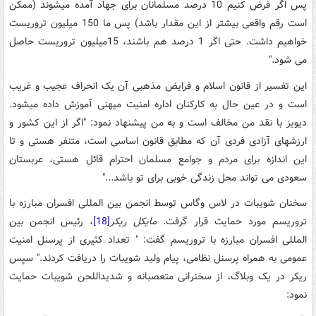
پس اگر فرض کنیم 10 درصد مسلمانان برای جهاد آمده می­شوند (ممکن
است رقم واقعی بیشتر از این مقدار باشد) پس ما 150 میلیون تروریست
خواهیم داشت. حتی اگر 1 درصد هم باشند، 15میلیون تروریست حاصل
می شود."
این تفسیر از قانون اسلام و فرایض مذهبی آن یک انحراف عجیب و غریب
است و در عین حال به کارکنان اداره امنیت میهنی آموزش داده می­شود.
دیویز با نقد من مخالف است و به من پیشنهاد نمود: "اگر از این کشور و
ارزش­های آزادی فردی آن که مطابق قانون اساسی است، متنفر هستی و تا
این اندازه برای مردم و جوامع مسلمان احترام قائل هستی، عربستان
سعودی می تواند محل زندگی خوبی برای تو باشد..."
سخنان شویبات در لاس وگاس توسط انجمن بین المللی افسران مبارزه با
تروریسم مورد حمایت قرار گرفت.
مایکل ریکر
[18]
، رئیس انجمن بین
المللی افسران مبارزه با تروریسم گفت: " تعداد کثیری از پرسنل امنیت
عمومی به همراه پرسنل نظامی، پیام ولید شویبات را دریافت کردند." سپس
ریکر در یک وبلاگ، از سخنرانی متعصبانه و شدیداللحن شویبات حمایت
نمود: