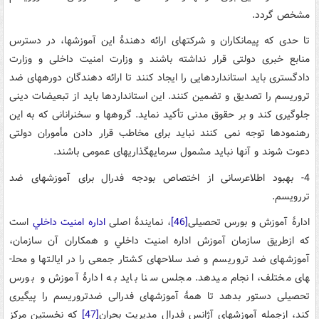
مشخص گردد.
تا حدی که پیمانکاران و شرکت­های ارائه دهندۀ این آموزش­ها، در دسترس
منابع خبری دولتی قرار نداشته باشند و وزارت امنیت داخلی و وزارت
دادگستری باید استاندارد­هایی را ایجاد کنند تا ارائه دهندگان دوره­های ضد
تروریسم را تصدیق و تضمین کنند. این استاندارد­ها باید از تبعیضات دینی
جلوگیری کند و بر حقوق مدنی تأکید نماید. گروه­ها و سخنرانانی که به این
رهنمود­ها توجه نمی کنند نباید برای مخاطب قرار دادن مأموران دولتی
دعوت شوند و آنها نباید مشمول سرمایه­گذاری­های عمومی باشند.
4- بهبود اطلاع­رسانی از اختصاص بودجه فدرال برای آموزش­های ضد
تررویسم.
ادارۀ آموزش و بورس تحصیلی
[46]
، نمایندۀ اصلی
اداره امنیت داخلي
است
که ازطریق سازمان آموزش­ اداره امنیت داخلي و همکاران آن سازمان،
آموزش­های ضد تروریسم و ضد سلاح­های کشتار جمعی را در ایالت­ها و محل­
های مختلف، انجام می­دهد. مجلس سنا باید به ادارۀ آموزش و بورس
تحصیلی دستور بدهد تا همۀ آموزش­های فدرالی ضد­تروریسم را پیگیری
کند، ازجمله آموزش­های آژانس فدرال مدیریت بحران
[47]
که نخستین مرکز