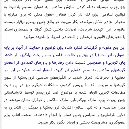
چهارچوب بوسیله بدنام کردن سازش مذهبی به عنوان تسلیم بلاشرط به
قوانین اسلامی، برای لکه دار کردن فعالان حقوق مدنی که برای مبارزه با
تبعیض نژادی تلاش می­کنند، بکار می­رود. در واقع چنین روندی برقرار نیست.
علاوه بر این، تهدید شریعت، تحولات داخلی شکل گرفته و همسازی اسلام
با معیارهای قانونی، فرهنگی و اقتصادی آمریکا را نادیده می­گیرد.
این پنج مقوله و گزارشات اشاره شده برای توضیح و حمایت از آنها، بر پایه
اصولی نادرست (یا در بهترین حالت، تفاسیر بسیار بحث برانگیزی از داده­
های تجربی) و همچنین نسبت دادن رفتارها و باورهای تعدادی از اعضای
گروه­های مذهبی به تمام اعضای آن گروه، استوار است.
علاوه بر این بی
­
دقتی­ها و انحرافات، تمرکز شدید بر انگیزه­های مذهبی تروریست­ها از سوی
گروه­ها و مربیانی که ما بررسی کردیم، مشکلات دیگری نیز در پی دارد.
مطالعات تجربی انجام شده با موضوع ضد تروریسم توسط کارشناسانی
چون روبرت پیپ، مارک یورگنزمایر، مارک ساگمن و دیگران نشان می­دهد در
میان مذاهب- و نه تنها اسلام- اکثریت تروریست­ها و بمب­گذاران انتحاری به
دلایل نارضایتی­های سیاسی چنین عملی را انجام داده­اند. مذهب اغلب برای
عضوگیری، مشروعیت بخشی و ایجاد انگیزه بکار می­رود.