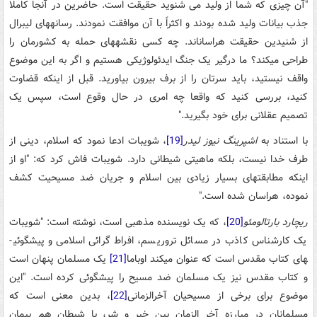
"آن چیزی که شما از ولید می شنوید حقیقت است. حاضرین در آنجا کاملا
جذب بیانات ولید شده بودند و اکثراً با آن موافقت نمودند. رسانه­های لیبرال
از شنیدین حقیقت هراسان­اند. چه کسی نقشه­های حمله به کشورمان را
طراحی می­کند؟ ما درگیر یک جنگ ایدئولوژیکی هستیم و اگر به این موضوع
واقف نیستید، باید سرتان را از برف بیرون بیاورید. قبل از اینکه قضاوت
کنید، بررسی کنید که واقعا چه امری در حال وقوع است، سپس یک
تصمیم عقلانی برای خود بگیرید."
با استناد به
اشپرینگ نیوز لیدر
[19]
، شویبات ادعا نمود که اسلام، دینی از
طرف خدا نیست، بلکه ماهیتی شیطانی دارد. شویبات فاش کرد که: "او از
اینکه مطابقت­های بسیار زیادی بین اسلام و جریان ضد مسیحیت کشف
نموده، هراسان شده است."
ریچارد بارتالومئو
[20]
، که یک نویسنده مذهبی است، نوشته است: "شویبات
یک کارشناس کاذب در مسائل تروریسم، افراط گرائی اسلامی و پیشگوئی­
های کتاب مقدس است که عنوان می­کند اوباما
[21]
یک مسلمان پنهان است
و کتاب مقدس نیز یک مسلمان ضد مسیح را پیشگوئی کرده است. "این
موضوع برای برخی از مسیحیان آخرالزمانی
[22]
، بدین معنی است که
مسلمانان در مبارزه آخر الزمان بین خیر و شر، با شیطان هم پیمان