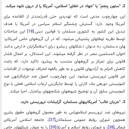
2. "ستون پنجم" یا "جهاد در خفای" اسلامی، آمریکا را از درون نابود می­کند.
این چهارچوب مدعی است که تهدیدی حتی قدرتمندتر از القاعده برای
آمریکا وجود دارد: گسترش چشمگیر اسلام سیاسی در آمریکا با هدف
تبدیل این کشور به کشوری مسلمان با قوانین دینی.
[18]
این مباحثات
توسط نظریه توطئه­ای پشتیبانی می­شود، که در آن گروه­های حامی آمریکایی­
های مسلمان، به عنوان تشکل­های پیشرو برای اسلامگرایان خارجی مانند
اخوان المسلمین مصر در نظر گرفته می­شوند. این استدلال، بر اعمال فشار
قانونی برای تمرکز بر گروه­های منتسب به پیشرو، تاکید دارد، که باعث
کاهش التزام به آزادی­های قانونی و به طور بالقوه انحراف توجهات از اقدامات
غیر قانونی تروریستی می­شود. این چهارچوب، اصول ضد خرابکارانه­ی ضد
کمونیستی دوره­ی مک کارتی را توسط جایگزینی ارعاب اسلامی فعلی با نوع
کمونیستی سابق آن و توضیح شیوه­های شکنجه­های بی­اعتبار، احیا می­کند.
3. "جریان غالب" آمریکایی­های مسلمان، گرایشات تروریستی دارند
نیروهای ضد تروریسم اسلام­هراس به طور معمول گروه­های حقوق بشری
همچون
شورای روابط عمومی مسلمانان
[37]
،
جامعه اسلامی آمریکای
شمالی
[38]
، و
شورای روابط اسلام و آمریکا
[39]
را به عنوان شبکه­های حامی