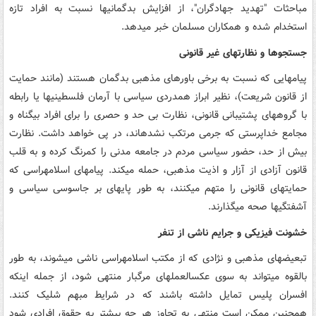
مباحثات "تهدید جهادگران"، از افزایش بدگمانی­ها نسبت به افراد تازه
استخدام شده و همکاران مسلمان خبر می­دهد.
جستجوها و نظارت­های غیر قانونی
پیام­هایی که نسبت به برخی باورهای مذهبی بدگمان هستند (مانند حمایت
از قانون شریعت)، نظیر ابراز همدردی سیاسی با آرمان فلسطینی­ها یا رابطه
با گروه­های پشتیبانی قانونی، نظارت بی حد و حصری را برای افراد بی­گناه و
مجامع خداپرستی که جرمی مرتکب نشده­اند، در پی خواهد داشت. نظارت
بیش از حد، حضور سیاسی مردم در جامعه مدنی را کمرنگ کرده و به قلب
قانون آزادی از آزار و اذیت مذهبی، حمله می­کند. پیام­های اسلام­هراسی که
حمایت­های قانونی را متهم می­کنند، به طور پایه­ای بر جاسوسی سیاسی و
آشفتگی­ها صحه می­گذارند.
خشونت فیزیکی و جرایم ناشی از تنفر
تبعیض­های مذهبی و نژادی که از مکتب اسلام­هراسی ناشی می­شوند، به طور
بالقوه می­تواند به سوی عکس­العمل­های مرگبار منتهی شود، از جمله اینکه
افسران پلیس تمایل داشته باشند که در شرایط مبهم شلیک کنند.
همچنین ممکن است منتهی به تجاوز هر چه بیشتر به حقوق افرادی شود