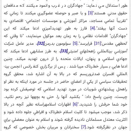
طور استدلال مي نمايد: "جهادگران در غرب وانمود مي­کنند که مدافعان
حقوق مدني هستند"
[3]
و با صبر و حوصله عضوگيري مي­کنند تا زماني که
"تقريباً تمامي مساجد، مراکز آموزشي و موسسات اجتماعي- اقتصادي به
دست آن­ها بيفتد".
[4]
فارز به طور تهديدآميزي ادعا مي­کند که اين
"جهادگران" اقدامات نظامي را به زمان بعد موکول مي­نمايند، "تا وقتي که
'لحظه­ي مقدس'
[31]
فرابرسد".
[5]
سولومون بدرمن
[32]
، مدير عامل
شرکت
آموزشي بين­المللي راه­حل­هاي امنيتي
[33]
، به طرز مشابهي ادعا مي­کند که
جهادي اسلامي و پنهان، ايالات متحده را از درون تهديد مي­کند. چنين
ادعاهايي بسيار خطرناک مي­باشند. پس از برگزاري کنفرانس انجمن بين­
المللي افسران ضدتروريسم که در بالا به آن اشاره شد، محقق گروه
تحقيقات سياسي از يکي از اعضاي حاضر در جلسه در مورد اينکه به نظر او
راه­حل پيشنهادي شویبات در مورد تهديد اسلامي که توصيفش کرده بود
چيست، چنين پاسخ داد: " بکشيد آن­ها را. حتی به بچه­ها نیز رحم نکنید.
خود شما حرفش را شنيديد."
[6]
اظهارات اسلام­هراسانه نظير آنچه در بالا
ذکر شد، موجب مي­شود تا کليت اسلام خطرناک و افراطي جلوه داده شود و
اکثريت معتدل مسلمانان ناديده گرفته شوند و اسلام به عنوان معضلي براي
جهان در نظرگرفته­ شود.
[7]
سخنرانان و مربيان بخش خصوصي که گروه