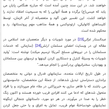
خواهند شد. در این سند چنین آمده است که مبارزه هنگامی پایان می
یابد که عیسی(ع) برگردد و همۀ آنهایی را که به مسیحیت اعتقاد ندارند را
خواهد کشت. این تفسیر خون آلود و متعصبانه از آخر الزمان، توسط
کلیسا­های کاتولیکی، ارتودوکسی و همۀ مذاهب مهم پروتستان­ها، رد و
محکوم شده است.
عبدالستار غزالی
[23]
در مورد شویبات و دیگر متعصبان ضد اسلامی در
مقاله ای در وبسایت
اعضای مسلمان ارتش
[24]
(سازمانی که خدمات
مسلمانان را در نیرو­های مسلح آمریکا ترسیم می­کند) نوشته است: "ولید
شویبات به وسیلۀ کنترل و دست­کاری کردن کینه­­ها و ترس­های بین مسلمانان
و یهودیان، سخنرانی­های پردرآمدی را انجام می­دهد."
در طول تاریخ ایالات متحده، سازمان­های فدرال و دولتی به متخصصان
براندازی دست­راستی تبدیل شده­اند. از جملۀ این متخصصان، جاسوس­هایی
می باشند که با ظاهر سازی به خبرپراکنی در ملاء عام می­پردازند و یا افراد
متحول شده­ای که ادعا می کنند افرادی فریب خورده هستند و اکنون زنگ
خطر را به صدا در می­آورند. در هر دو مورد، داستان­های جنجالی اینگونه
نمایش­های خودساختۀ عوام فریب، تمایل به اغراق و یا حتی جعل کردن