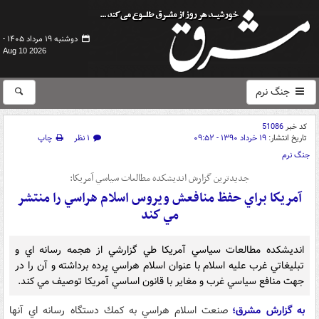
دوشنبه ۱۹ مرداد ۱۴۰۵ -
Aug 10 2026
جنگ نرم
کد خبر
51086
تاریخ انتشار:
۱۹ خرداد ۱۳۹۰ - ۰۹:۵۲
۱ نظر
چاپ
جنگ نرم
جدیدترین گزارش انديشكده مطالعات سياسي آمريكا:
آمريكا براي حفظ منافعش ويروس اسلام هراسي را منتشر
مي كند
انديشكده مطالعات سياسي آمريكا طي گزارشي از هجمه رسانه اي و
تبليغاتي غرب عليه اسلام با عنوان اسلام هراسي پرده برداشته و آن را در
جهت منافع سياسي غرب و مغاير با قانون اساسي آمريكا توصيف مي كند.
به گزارش مشرق؛
صنعت اسلام هراسي به كمك دستگاه رسانه اي آنها