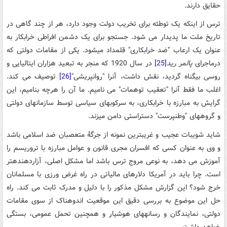
حقایق دارند.
ترس از اینکه یک توطئه برای تخریب دولت وجود دارد، هر از چند گاهی در
تاریخ ملت ما پدیدار می شود. جستجو برای یک دشمن افراطی خرابکار به
عنوان یک ارعاب "ضد خرابکاری" قلمداد می­شود. یکی از مقامات دولتی که
درماجرای
پالمر رید
[25]
در سال 1920 که منجر به تبعید هزاران ایتالیایی و
روسی بیگناه گردید، نقش داشت، آنرا "روان­پریشی"
[26]
توصیف می کند.
اغلب ما فقط آنرا "تعقیب توهمات" می نامیم. ما آن را هرچه بنامیم، این
گرایش به مبارزه با خرابکاری، به سرکوب­های سیاسی توسط سازمان­های دولتی
و گروههای "وطن­پرست" دست­راستی دامن می­زند.
شاید شویبات عجیب و غریب­ترین نمونه از جرگۀ متعصبان ضد اسلامی­ باشد
و وی به عنوان کسی که افسران مجری قانون و عوامل مبارزه با تروریسم را
آموزش می دهد، به نوعی مروج ترس باشد اما مشکل اصلی، آزاردهنده­تر
است. چرا باید در آمریکا دلار­های مالیاتی در راه غرض ورزی با مسلمانان
خرج شود؟ این گزارش مشکل مذکور را با دلیل و مدرک ثابت می کند. راه
حل این موضوع به بررسی دقیق این موقعیت اندوهناک از سوی مقامات
دولتی، نمایندگان و رسانه­های هوشیار و همچنین تحمل عمومی، بستگی
خواهد داشت.