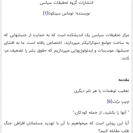
انتشارات گروه تحقیقات سیاسی
نويسنده: توماس سینکوتا
[1]
مركز تحقیقات سیاسی یک اندیشکده است که به حمایت از جنبش­هایی که
به ساخت جوامع دموکراتیک­تر می­پردازند، اختصاص یافته است. ما به افشای
جنبش­ها، موسسات و ایدئولوژی­هایی می­پردازیم که حقوق بشر را تضعیف می­
کنند.
مقدمه
تعقیب توهمات یا هر نام دیگری
چیپ برلت
[6]
" آنها را بکشید، از جمله کودکان."
آیا این روشی است که می­خواهیم با آن با تهدید مسلمانان افراطی جنگ
طلب مقابله کنیم؟