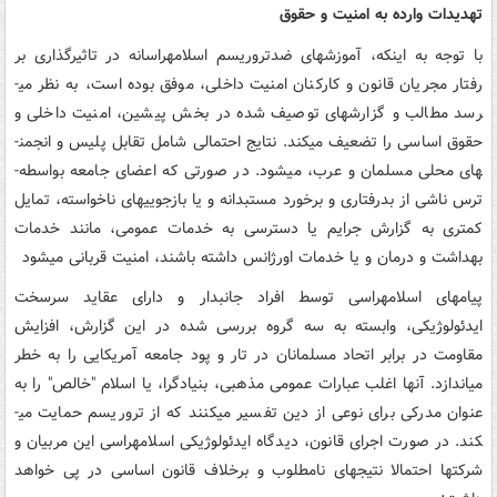
تهدیدات وارده به امنیت و حقوق
با توجه به اینکه، آموزش­های ضدتروریسم اسلام­هراسانه در تاثیرگذاری بر
رفتار مجریان قانون و کارکنان امنیت داخلی، موفق بوده است، به نظر می­
رسد مطالب و گزارش­های توصیف شده در بخش پیشین، امنیت داخلی و
حقوق اساسی را تضعیف می­کند. نتایج احتمالی شامل تقابل پلیس و انجمن­
های محلی مسلمان و عرب، می­شود. در صورتی که اعضای جامعه بواسطه­
ترس ناشی از بدرفتاری و برخورد مستبدانه و یا بازجویی­های ناخواسته، تمایل
کمتری به گزارش جرایم یا دسترسی به خدمات عمومی، مانند خدمات
بهداشت و درمان و یا خدمات اورژانس داشته باشند، امنیت قربانی می­شود
پیام­های اسلام­هراسی توسط افراد جانبدار و دارای عقاید سرسخت
ایدئولوژیکی، وابسته به سه گروه بررسی شده در این گزارش، افزایش
مقاومت در برابر اتحاد مسلمانان در تار و پود جامعه آمریکایی را به خطر
می­اندازد. آنها اغلب عبارات عمومی مذهبی، بنیادگرا، یا اسلام "خالص" را به
عنوان مدرکی برای نوعی از دین تفسیر می­کنند که از تروریسم حمایت می­
کند. در صورت اجرای قانون، دیدگاه ایدئولوژیکی اسلام­هراسی این مربیان و
شرکت­ها احتمالا نتیجه­ای نامطلوب و برخلاف قانون اساسی در پی خواهد