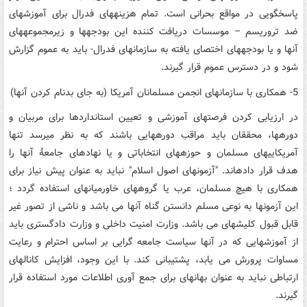
پاسخگویی در مواقع بحرانی است.
تمام هزینه­های فدرال برای آموزش­های
ضد تروریسم – موسسات دریافت کننده این بودجه­ها و زیرمجموعه­های
آنها و یا بودجه­­های اختصای یافته به سازمان­های فدرال- باید به عموم گزارش
شود و در دسترس عموم قرار گیرند.
5- همکاری با سازمان­های انجمن مسلمانان آمریکا (به جای بدنام کردن آن­ها)
در ارزیابی کردن فرصت­های آموزشی و تعیین استانداردها برای مربیان و
دوره­ها، محققان باید مراقب دوره­هایی باشند که به نظر می­رسد تنها
آمریکایی­های مسلمان و حوزه­های انتخاباتی و یا نهاد­های جامعۀ آن­ها را
هدف قرار داده­اند. "آزمون­های اصول اسلام" نباید به عنوان پیش نیاز برای
همکاری با هیچ مسلمان، عرب یا گروه­های خاورمیانه­ای استفاده گردد ؛
این آزمون­ها به نوعی مسلم دانستن گناه آنها می باشد و ناشی از تصور غیر
قابل قبول کلیشه­ای می باشد. وزارت امنیت داخلی و وزارت دادگستری باید
از آموزش­هایی که در آن­ها سیاست جامعه گرایی بر اساس احترام و رعایت
مساوات پرورش می یابد، پشتیبانی کند. با این وجود، افزایش کانال­های
ارتباطی نباید به عنوان بهانه­ای برای جمع آوری اطلاعات مورد استفاده قرار
گیرند.