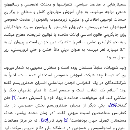
سمينارهايي با مقاصد سياسي، کنفرانس­ها و مجلات تخصصي و رسانه­هاي
جمعي مواجه مي­شوند. به­ جاي آموزش مهارت­هاي کامل و منطقي و برگزاري
جلسات توجيهي اطلاعاتي و امنيتي، زيرمجموعه­ بانفوذی از صنعت خصوصي
آموزش­هاي ضدتروريستي، تئوري­های نادرستی را پيرامون مبارزه جهادگرایان
برای جايگزيني قانون اساسي ايالات متحده با قوانين شريعت، مطرح می­کنند
و به نحو کارآمدي تمامي اسلام را –که يک دين جهاني است و پيروان آن به
3/1 ميليارد نفر مي­رسد- به عنوان ديني ذاتاً خشن و حتي تروريستي، زير
سوال مي­برند.
وليد شویبات، سابقاً مسلمان بوده­ است و سخنران محبوبي به شمار می­رود.
وی که توسط چند شرکت آموزشي خصوصي استخدام شده است، اخيراً به
شرکت­کنندگان در يک کنفرانس انجمن بين­المللي افسران ضدتروريسم گفته
بود: "اسلام يک انقلاب است و مصمم است تا تمام نظام­هاي ديگر را
متلاشي کند. آن­ها مي­خواهند، همانند نازي­ها، خود را گسترش دهند".
[1]
جان
گيداک
[29]
، يکي ديگر از مربيان ضدتروريسم بخش خصوصي در يک
کنفرانس متخصصين امنيت ميهني گفت: "در زمان محمد پيامبر، هدف
مسلمانان تصرف جهان بوده­است".
[2]
وليد فارز
[30]
، که در مرکز مطالعات
امنيتي و ضدجاسوسي و همچنين در دانشگاه ملي دفاع تدريس مي­کند، اين­