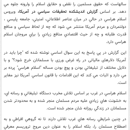
سالهاست كه حقوق مسلمين را نقض و حقايق اسلام را وارونه جلوه مي
دهد. بر اساس
گزارش انديشكده تحقيقات سياسي در آمريكا،
ويروس
اسلام هراسي در حالي در ميان عناصر اطلاعاتي، امنيتي، جامعه پليسي ،
دولتمردان و مردم آمريكا منتشر مي شود كه چه از لحاظ سياسي و منافع
قدرت طلبانه و چه از حيث اقتصادي منافع زيادي را براي مروجان اسلام
هراسي دارد.
اين گزارش در پي پاسخ به اين سوال اساسي نوشته شده كه "چرا باید در
آمریکا دلار­های مالیاتی در راه غرض ورزی با مسلمانان خرج شود؟" و با
دلايل مختلف از تبليغاتي بودن و پوچ بودن مساله "اسلام هراسي" پرده بر
مي دارد و اثبات مي كند كه اين اقدامات با قانون اساسي آمريكا نيز مغاير
است.
اسلام هراسي در غرب بر اساس تلاش مخرب دستگاه تبليغاتي و رسانه اي،
به خشونت هاي زيادي عليه مردم مسلمان منجر شده و به محدودتر شدن
مسلمانان در زندگي روزانه شان منجر شده است.
در چنين شرايطي رسانه هاي غرب تلاش دارند تا نه گروهي افراطي و به
اصطلاح مسلمان را، بلكه اسلام را به عنوان دين مروج تروريسم معرفي