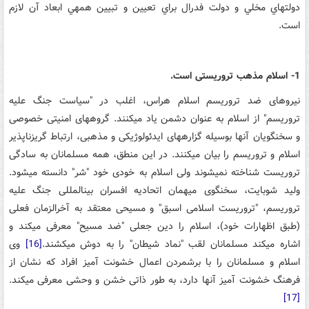
دولت­هاي مخلي و دولت فدرال براي تعيين و تبيين همه­ي ابعاد آن لازم
است.
1- اسلام مذهب تروریستی است.
نیروهای ضد تروریسم اسلام هراس، اغلب در "سیاست جنگ علیه
تروریسم" از اسلام به عنوان دشمن یاد می­کنند. گروه­های امنیتی خصوصی
و سخنگویان آن­ها بوسیله گزاره­های ایدئولوژیکی و مذهبی، ارتباط گریزناپذیر
اسلام و تروریسم را بیان می­کنند. در این منطق، همه مسلمانان به سادگی
تروریست شناخته نمی­شوند ولی اسلام به خودی خود "شر" دانسته می­شود.
ولید شوبایت، سخنگوی میهمان اتحادیه افسران بین­المللی جنگ علیه
تروریسم، "تروریست اسلامی اسبق" و مسیحی معتقد به آخرالزمان فعلی
(طبق اظهارات خود)، اسلام را دین جعلی "ضد مسیح" معرفی می­کند و
اشاره می­کند مسلمانان لقب "نماد شیطان" را به دوش می­کشند.
[16]
وی
اسلام و مسلمانان را با برشمردن اعمال خشونت آمیز افراد که نشان از
فرهنگ خشونت آمیز آن­ها دارد، به طور ذاتی خشن و وحشی معرفی می­کند.
[17]