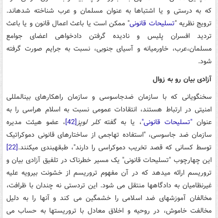
که به درستی و یا اشتباها به عنوان مسلمان و عرب شناخته شده­اند.
ترویج نظریه "
تسلیحات قانونی
" ممکن است یا باعث اعمال قانون و یا باعث
تردید افسران پلیس و نادیده گرفتن دادخواهی اعضای جوامع
مسلمان،عرب، خاورمیانه و آسیای جنوبی، نسبت به جرایم صورت گرفته
شود.
آزادی بیان رو به زوال
سخنگویانی که با سازمان ضدجاسوسی و سازمان راهکارهای بین­المللی
امنیتی در ارتباط هستند، انتقادات عمومی نسبت به اسلام هراسی را به
عنوان
"تسلیحات قانونی"
، یا به گفته
کلر لوپز
[42]
، عضو هیئت مدیره
سازمان ضد جاسوسی، "استفاده تهاجمی از ساختارهای قانونی دموکراتیک
توسط کسانی که قصد تخریب دموکراسی را دارند"، طبقه­بندی می­کنند.
[22]
این چهارچوب "تسلیحات قانونی" یک مسیر خطرناک در تلفیق آزادی بیان و
تروریسم ارائه می­دهد که در آن مفهوم تروریسم از خشونت بی­رویه علیه
غیر­نظامیان به دادگاه­ها منتقل می شود. این تردستی نه چندان با ظرافت،
مخالفان آموزش­های ضد اسلامی را خشمگین می کند و آنها را به دلیل
مخالفت خاموش، در روحیه و اخلاق معادل با تروریست­ها به حساب می