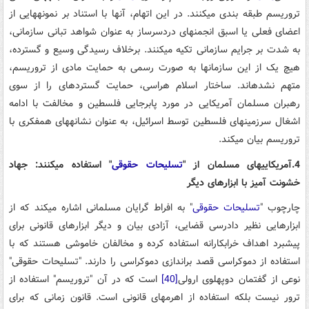
تروریسم طبقه بندی می­کنند. در این اتهام، آنها با استناد بر نمونه­هایی از
اعضای فعلی یا اسبق انجمن­های دردسرساز به عنوان شواهد تبانی سازمانی،
به شدت بر جرایم سازمانی تکیه می­کنند. برخلاف رسیدگی­ وسیع و گسترده،
هیچ یک از این سازمان­ها به صورت رسمی به حمایت مادی از تروریسم،
متهم نشده­اند. ساختار اسلام هراسی، حمایت گسترده­ای را از سوی
رهبران مسلمان آمریکایی­ در مورد پابرجایی فلسطین و مخالفت با ادامه
اشغال سرزمین­های فلسطین توسط اسرائیل، به عنوان نشانه­های همفکری با
تروریسم بیان می­کند.
4.آمریکایی­های مسلمان از "
تسلیحات حقوقی
" استفاده می­کنند: جهاد
خشونت آمیز با ابزارهای دیگر
چارچوب "
تسلیحات حقوقی
" به افراط گرایان مسلمانی اشاره می­کند که از
ابزارهایی نظیر دادرسی قضایی، آزادی بیان و دیگر ابزارهای قانونی برای
پیشبرد اهداف خرابکارانه استفاده کرده و مخالفان خاموشی هستند که با
استفاده از دموکراسی قصد براندازی دموکراسی را دارند. "تسلیحات حقوقی"
نوعی از گفتمان دوپهلوی ارولی
[40]
است که در آن "تروریسم" استفاده از
ترور نیست بلکه استفاده از اهرم­های قانونی است. قانون زمانی که برای