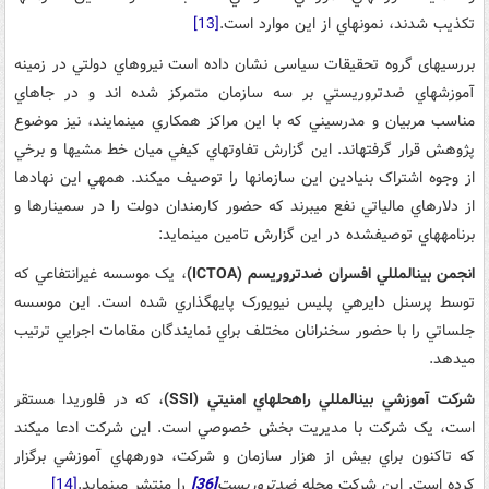
تکذيب شدند، نمونه­اي از اين موارد است.
[13]
بررسی­های گروه تحقيقات سیاسی نشان داده است نيروهاي دولتي در زمينه
آموزش­هاي ضدتروريستي بر سه سازمان متمرکز شده اند و در جاهاي
مناسب مربيان و مدرسيني که با اين مراکز همکاري مي­نمايند، نيز موضوع
پژوهش قرار گرفته­اند. اين گزارش تفاوت­هاي کيفي ميان خط مشي­ها و برخي
از وجوه اشتراک بنيادين اين سازمان­ها را توصيف مي­کند. همه­ي اين نهادها
از دلارهاي مالياتي نفع مي­برند که حضور کارمندان دولت را در سمينارها و
برنامه­هاي توصيف­شده در اين گزارش تامين مي­نمايد:
انجمن بين­المللي افسران ضدتروريسم (
ICTOA
)
، يک موسسه غيرانتفاعي که
توسط پرسنل دايره­ي پليس نيويورک پايه­گذاري شده است. اين موسسه
جلساتي را با حضور سخنرانان مختلف براي نمايندگان مقامات اجرایي ترتيب
مي­دهد.
شرکت آموزشي بين­المللي راه­حل­هاي امنيتي (
SSI
)
، که در فلوريدا مستقر
است، يک شرکت با مديريت بخش خصوصي است. این شرکت ادعا مي­کند
که تاکنون براي بيش از هزار سازمان و شرکت، دوره­هاي آموزشي برگزار
کرده است. اين شرکت مجله
ضدتروريست
[36]
را منتشر مي­نمايد.
[14]