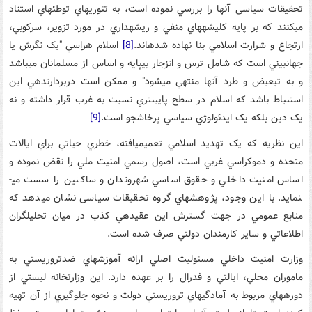
تحقیقات سیاسی آن­ها را بررسي نموده است، به تئوري­هاي توطئه­اي استناد
مي­کنند که بر پایه کليشه­هاي منفي و ريشه­داري در مورد تزوير، سرکوبي،
ارتجاع و شرارت اسلامي بنا نهاده شده­اند.
[8]
اسلا­م هراسي "يک نگرش يا
جهان­بيني است که شامل ترس و انزجار بي­پايه ­و ­اساس از مسلمانان مي­باشد
و به تبعيض و طرد آن­ها منتهي مي­شود" و ممکن است دربردارنده­ي اين
استنباط باشد که اسلام در سطح پايين­تري نسبت به غرب قرار داشته و نه
يک دين بلکه يک ايدئولوژي سياسي پرخاش­جو است.
[9]
اين نظريه که يک تهديد اسلامي تعميم­يافته، خطري حياتي براي ايالات
متحده و دموکراسي غربي است، اصول رسمي امنيت ملي را نقض نموده و
اساس امنيت داخلي و حقوق اساسي شهروندان و ساکنين را سست مي­
نمايد. با اين وجود، پژوهش­هاي گروه تحقیقات سیاسی نشان مي­دهد که
منابع عمومي در جهت گسترش اين عقيده­ي کذب در ميان تحليل­گران
اطلاعاتي و ساير کارمندان دولتي صرف شده است.
وزارت امنيت داخلي مسئوليت اصلي ارائه آموزش­هاي ضدتروريستي به
ماموران محلي، ايالتي و فدرال را بر عهده دارد. اين وزارتخانه ليستي از
دوره­هاي مربوط به آمادگي­هاي تروريستي دولت و نحوه جلوگيري از آن تهيه