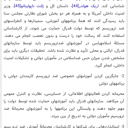
شناسایی کند.
اریک هولدر
[44]
، داستان کل و
ژانت ناپولیتانو
[45]
، وزیر
امنیت داخلی آمریکا و به همراه هر دو بخش شورای نظارتی مجلس سنا
باید رسیدگی کنند که همۀ برنامه­های آموزشی، سمینار­ها و کنفرانس­های
ضد تروریسم که توسط دولت فدرال حمایت می شوند، از کارشناسانی
استفاده کنند که رسالت خود را درست و بدون تعصب انجام می دهند.
مسئلۀ اسلام­هراسی در آموزش­های ضد­تروریسم باید توسط سازمان­های
فدرال، ایالتی و محلی تأیید و نظارت شده باشد. تحقیقات دیگری باید برای
مشخص شدن میزان حس ضد­اسلامی در مأموران دولتی و تشکیلات امنیت
داخلی، انجام گیرد.
2- جایگزین کردن آموزش­های خصوصی ضد تروریسم کارمندان دولتی با
برنامه­های دولتی
محرمانه کردن فعالیت­های اطلاعاتی، از حسابرسی، نظارت و کنترل عمومی
آن می­کاهد. سازمان­های فدرال باید آموزش­های حمایت شده توسط دولت را
مهم جلوه دهند و وابستگی این برنامه­ها را به آموزش­های محرمانۀ ضد
ترورسیم مأموران دولتی به تدریج از بین ببرند.
3- استاندارد­هایی برای شرکت­ها و کارشناسان محرمانۀ آموزش ضد تروریسم