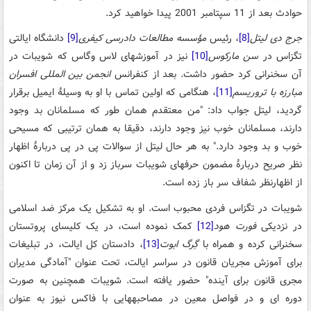
حوادث بعد از 11 سپتامبر 2001 پیدا خواهید کرد.
جرج دی لیتل
[8]
، رئیس
مؤسسه مطالعات دادرسی کیفری
[9]
دانشگاه ایالتی
تگزاس در
سن مارکوس
[10]
نیز در آموزش­های لاس وگاس که شویبات در
آن سخنرانی کرد حضور داشت. بعد از کنفرانس
انجمن بین المللی افسران
مبارزه با تروریسم
[11]
، هنگامی که اولین تماس با او به وسیلۀ ایمیل برقرار
گردید، لیتل جواب داد: "من معتقدم همان طور که مسلمانان بد وجود
دارند، مسلمانان خوب نیز وجود دارند، دقیقا به همان ترتیبی که مسیحی
خوب و بد وجود دارد." به هر حال لیتل از سوالات پی در پی دربارۀ اظهار
نظر صریح دربارۀ مضمون حرف­های شویبات سرباز زد و از آن زمان تا اکنون
از اظهار­نظر شفاف سر باز زده است.
شویبات در تگزاس فردی محبوب است. او به تشکیل یک مرکز ضد اسلامی
در نزدیکی
فورت هود
[12]
کمک نموده است، در یک کلیسای پروتستان
سخنرانی کرده و همراه با
گِرگ ابوت
[13]
، دادستان کل ایالت، در تبلیغات
برای آموزش مجریان قانون در سراسر ایالت، تحت عنوان "آمادگی مدیران
مجری قانون برای آینده" حضور یافته است. شویبات همچنین به صورت
دوره ای و در فواصل معین در مصاحبه­هایی با فاکس نیوز به عنوان