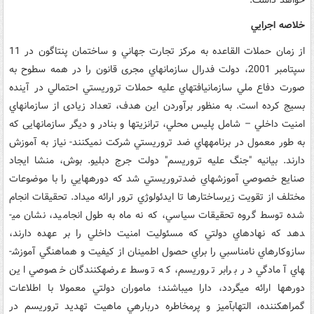
خلاصه اجرايي
از زمان حملات القاعده به مرکز تجارت جهاني و ساختمان پنتاگون در 11
سپتامبر 2001، دولت فدرال سازمان­هاي مجری قانون را در همه سطوح به
صورت دفاع ملي سازمان­يافته­اي عليه حملات تروريستي احتمالي در آينده
بسيج کرده است. به منظور برآوردن اين هدف، تعداد زیادی از سازمان­هاي
امنيت داخلي – شامل پليس محلي، ترانزیت­ها و بنادر و دیگر سازمان­هایی که
به طور معمول در برنامه­هاي ضد تروريستي شرکت نمي­کنند- نیاز به آموزش
دارند. بيانيه "جنگ عليه تروريسم" دولت جرج دبليو. بوش، منشا ايجاد
صنایع خصوصي آموزش­هاي ضدتروريستي شد که دوره­هايي را با موضوعات
مختلف از تقويت زيرساختارها تا ايدئولوژي ترور ارائه مي­داد. تحقيقات انجام
شده توسط گروه تحقيقات سياسي، که نه ماه به طول انجاميد، نشان مي­
دهد که نهادهاي دولتي که مسئولیت امنيت داخلي را بر عهده دارند،
سازوکارهاي نامناسبي را براي حصول اطمينان از کيفيت و هماهنگي آموزش­
هاي آمادگي در برابر تروريسم، که توسط عرضه­کنندگان خصوصي اين
دوره­ها ارائه مي­گردد، دارا مي­باشند؛ ماموران دولتي معمولا با اطلاعات
گمراه­کننده، التهاب­آميز و پرمخاطره درباره­ي ماهيت تهديد تروريسم در