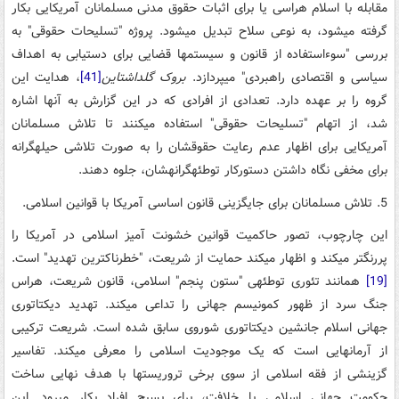
مقابله با اسلام هراسی یا برای اثبات حقوق مدنی مسلمانان آمریکایی بکار
گرفته می­شود، به نوعی سلاح تبدیل می­شود. پروژه "تسلیحات حقوقی" به
بررسی "سوءاستفاده از قانون و سیستم­ها قضایی برای دستیابی به اهداف
سیاسی و اقتصادی راهبردی" می­پردازد.
بروک گلداشتاین
[41]
، هدایت این
گروه را بر عهده دارد. تعدادی از افرادی که در این گزارش به آنها اشاره
شد، از اتهام "تسلیحات حقوقی" استفاده می­کنند تا تلاش مسلمانان
آمریکایی برای اظهار عدم رعایت حقوقشان را به صورت تلاشی حیله­گرانه
برای مخفی نگاه داشتن دستورکار توطئه­گرانه­شان، جلوه دهند.
5. تلاش مسلمانان برای جایگزینی قانون اساسی آمریکا با قوانین اسلامی.
این چارچوب، تصور حاکمیت قوانین خشونت آمیز اسلامی در آمریکا را
پررنگ­تر می­کند و اظهار می­کند حمایت از شریعت، "خطرناک­ترین تهدید" است.
[19]
همانند تئوری توطئه­ی "ستون پنجم" اسلامی، قانون شریعت، هراس
جنگ سرد از ظهور کمونیسم جهانی را تداعی می­کند. تهدید دیکتاتوری
جهانی اسلام جانشین دیکتاتوری شوروی سابق شده است. شریعت ترکیبی
از آرمان­هایی است که یک موجودیت اسلامی را معرفی می­کند. تفاسیر
گزینشی از فقه اسلامی از سوی برخی تروریست­ها با هدف نهایی ساخت
حکومت جهانی اسلامی یا خلافت، برای بسیج افراد بکار می­رود. این