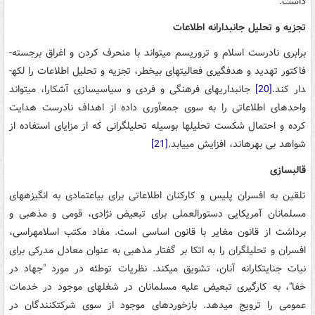
داشت:
تجزیه و تحلیل جانبدارانه­ اطلاعات
برابری نادرست اسلام و تروریسم می­تواند با منحرف کردن و اغراق برجسته­
فاکتور تهدید و هدف­گیری فعالیت­های بی­خطر، تجزیه و تحلیل اطلاعات را لکه­
دار کند.
[20]
جانبداری­های فرهنگی و فردی و سیاسی­سازی آشکارا، می­تواند
واحدهای اطلاعاتی را به سوی جمع­آوری داده از اهداف نادرست هدایت
کرده و احتمال شکست تحلیل­ها بوسیله تحلیل­گرانی که از مزایای استفاده از
شواهد بی بهره­اند، افزایش می­یابد.
[21]
قالب­سازی
تلقین به افسران پلیس و کارکنان اطلاعاتی برای بی­اعتمادی به انگیزه­های
مسلمانان آمریکایی دستورالعملی برای تبعیض نژادی، قومی و مذهبی و
برداشت از قانون مغایر با قانون اساسی است. مفاد مکتب اسلام­هراسی،
افسران و تحلیل­گران را به اتکا بر گفتار مذهبی به عنوان معادل مدرکی برای
نیات جنایتکارانه آنان، تشویق می­کند. نظریات توطئه در مورد "جهاد در
خفا"، به کارگیری تبعیض علیه مسلمانان در شغل­های موجود در خدمات
عمومی را ترویج می­دهد. بازخوردهای موجود از سوی شرکت­کنندگان در