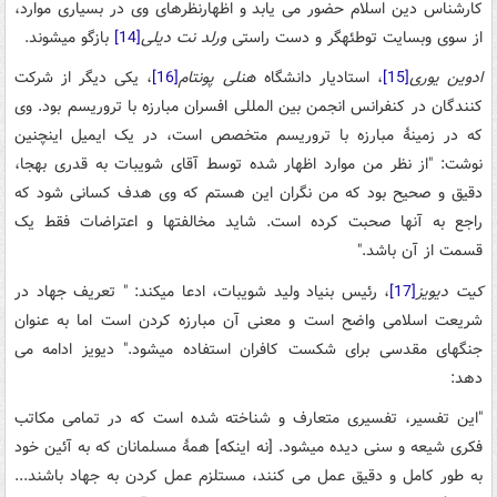
کارشناس دین اسلام حضور می یابد و اظهارنظرهای وی در بسیاری موارد،
از سوی وبسایت توطئه­گر و دست راستی
ورلد نت دیلی
[14]
بازگو می­شوند.
ادوین یوری
[15]
، استادیار دانشگاه
هنلی پونتام
[16]
، یکی دیگر از شرکت
کنندگان در کنفرانس انجمن بین المللی افسران مبارزه با تروریسم بود. وی
که در زمینۀ مبارزه با تروریسم متخصص است، در یک ایمیل اینچنین
نوشت: "از نظر من موارد اظهار شده توسط آقای شویبات به قدری به­جا،
دقیق و صحیح بود که من نگران این هستم که وی هدف کسانی شود که
راجع به آنها صحبت کرده است. شاید مخالفت­ها و اعتراضات فقط یک
قسمت از آن باشد."
کیت دیویز
[17]
، رئیس بنیاد ولید شویبات، ادعا می­کند: " تعریف جهاد در
شریعت اسلامی واضح است و معنی آن مبارزه کردن است اما به عنوان
جنگ­های مقدسی برای شکست کافران استفاده می­شود." دیویز ادامه می
دهد:
"این تفسیر، تفسیری متعارف و شناخته شده­ است که در تمامی مکاتب
فکری شیعه و سنی دیده می­شود. [نه اینکه] همۀ مسلمانان که به آئین خود
به طور کامل و دقیق عمل می کنند، مستلزم عمل کردن به جهاد باشند...