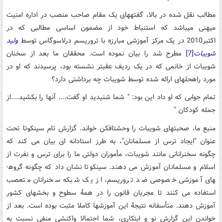
مطالب نقل شده در بالا، گفته­های یک مقام صاحب منصب در اداره امنیت
میهنی می­باشد که استنباط خود از مضمون اساسی مطالبی که در
اکتبر2010 در یک مرکز آموزشی مبارزه با تروریسم درلاس­وگاس توسط
ولید
شویبات
[7]
مطرح شد را بیان نموده است. محققان ما بعد از سخنان
شویبات از خانمی که در یک ردیف عقب­تر نشسته بود، پرسیدند که او در
مورد راه­حل­های ارائه شده توسط شویبات چه برداشتی دارد؟
تمام جوابی که او داد این بود: " شما شنیدید او گفت.... آنها را بکشید....از
جمله کودکان "
منبع ما، صحبت­های شویبات را وحشت­افکن خواند. گزارش تام سینکوتا تحت
عنوان "ایجاد ترس از مسلمانان"، به طرز استادانه ای بیان می کند که
چگونه سخنرانانی مانند شویبات، مأموران دولتی ما را برای ترس و نفرت از
اسلام و مسلمانان آموزش می دهند. سینکوتا نشان داد که چگونه گروه­
های آموزشی خصوصی ضد تروریسم، از یک شبکه سخنرانان متعصب
استفاده می کنند تا مجریان قانون را در همۀ سطوح و بخش­های کشور
آموزش دهند. متأسفانه نتیجۀ این آموزش­ها کاملا مثبت بوده است. بعد از
خواندن این گزارش نو و ابتکاری، شما احتمالا واکنشی منفی نسبت به