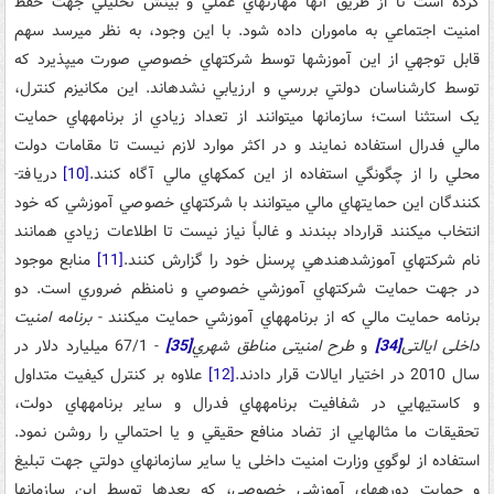
کرده است تا از طریق آنها مهارت­هاي عملي و بينش تحليلي جهت حفظ
امنيت اجتماعي به ماموران داده­ شود. با اين وجود، به نظر مي­رسد سهم
قابل توجهي از اين آموزش­ها توسط شرکت­هاي خصوصي صورت مي­پذيرد که
توسط کارشناسان دولتي بررسي و ارزيابي نشده­اند. اين مکانيزم کنترل،
یک استثنا است؛ سازمان­ها مي­توانند از تعداد زيادي از برنامه­هاي حمايت
مالي فدرال استفاده نمايند و در اکثر موارد لازم نيست تا مقامات دولت
محلي را از چگونگي استفاده از اين کمک­هاي مالي آگاه کنند.
[10]
دريافت­
کنندگان اين حمايت­هاي مالي مي­توانند با شرکت­هاي خصوصي آموزشي که خود
انتخاب مي­کنند قرارداد ببندند و غالباً نياز نيست تا اطلاعات زيادي همانند
نام شرکت­هاي آموزش­دهنده­ي پرسنل خود را گزارش کنند.
[11]
منابع موجود
در جهت حمايت شرکت­هاي آموزشي خصوصي و نامنظم ضروري است. دو
برنامه حمايت مالي که از برنامه­هاي آموزشي حمايت مي­کنند -
بر
نامه امنيت
داخلی ایالتی
[34]
و
طرح امنیتی مناطق شهري
[35]
- 67/1 ميليارد دلار در
سال 2010 در اختيار ايالات قرار دادند.
[12]
علاوه بر کنترل کيفيت متداول
و کاستي­هايي در شفافيت برنامه­هاي فدرال و ساير برنامه­هاي دولت،
تحقيقات ما مثال­هايي از تضاد منافع حقيقي و يا احتمالي را روشن نمود.
استفاده از لوگوي وزارت امنيت داخلی يا ساير سازمان­هاي دولتي جهت تبليغ
و حمايت دوره­هاي آموزشي خصوصي، که بعدها توسط اين سازمان­ها