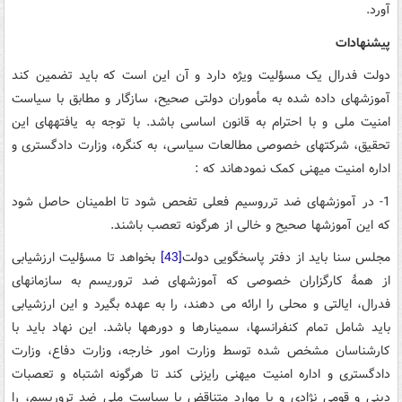
آورد.
پیشنهادات
دولت فدرال یک مسؤلیت ویژه دارد و آن این است که باید تضمین کند
آموزش­های داده شده به مأموران دولتی صحیح، سازگار و مطابق با سیاست
امنیت ملی و با احترام به قانون اساسی ­باشد. با توجه به یافته­های این
تحقیق، شرکت­های خصوصی مطالعات سیاسی، به کنگره، وزارت دادگستری و
اداره امنیت میهنی کمک نموده­اند که :
1- در آموزش­های ضد ترروسیم فعلی تفحص شود تا اطمینان حاصل شود
که این آموزش­ها صحیح و خالی از هرگونه تعصب باشند.
مجلس سنا باید از دفتر پاسخگویی دولت
[43]
بخواهد تا مسؤلیت ارزشیابی
از همۀ کارگزاران خصوصی که آموزش­های ضد تروریسم به سازمان­های
فدرال، ایالتی و محلی را ارائه می دهند، را به عهده بگیرد و این ارزشیابی
باید شامل تمام کنفرانس­ها، سمینار­ها و دوره­ها باشد. این نهاد باید با
کارشناسان مشخص شده توسط وزارت امور خارجه، وزارت دفاع، وزارت
دادگستری و اداره امنیت میهنی رایزنی کند تا هرگونه اشتباه و تعصبات
دینی و قومی نژادی و یا موارد متناقض با سیاست ملی ضد تروریسم، را