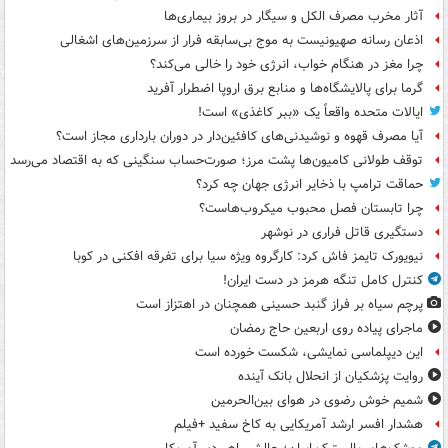
آثار مخرب مصرف الکل و سیگار در بروز بیماری‌ها
اذعان رسانه صهیونیست به موج بی‌سابقه فرار از سرزمین‌های اشغالی
چرا مغز در هنگام خواب، انرژی خود را خالی می‌کند؟
گرما برای پالایشگاه‌ها و منابع برق اروپا اضطرار آفرید
ایالات متحده واقعاً یک «ببر کاغذی» است!
آیا مصرف قهوه و نوشیدنی‌های کافئین‌دار در دوران بارداری مجاز است؟
توقف طولانی کامیون‌ها پشت مرز؛ صورت‌حساب سنگینی که به اقتصاد می‌رسد
حماقت ترامپ با ذخایر انرژی جهان چه کرد؟
چرا تابستان فصل محبوب میکروب‌هاست؟
دستگیری قاتل فراری در نوشهر
نیویورک تایمز فاش کرد: کارگروه ویژه سیا برای تفرقه افکنی در کوبا
کنترل کامل تنگه هرمز در دست ایران!
پرچم سیاه بر فراز گنبد حسینی همچنان در اهتزاز است
ماجرای پیاده روی اربعین حاج رمضان
این دیپلماسی نمایشی، شکست خورده است
روایت پزشکیان از انحلال بانک آینده
شمیم خوش رضوی در هوای بین‌الحرمین
هشدار افسر ارشد آمریکایی به کاخ سفید +فیلم