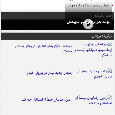
افزایش قیمت طلا و نقره جهانی
فیلم برگزیده
بوسه‌ پدر بر پای پسر شهیدش
برگزیده ورزشی
حمله تند فیگو به اینفانتینو: دروغگو، پَست‌ و
حیله‌گر!
جنجال جدید نیمار در برزیل +فیلم
رامین رضاییان رسماً از استقلال جدا شد