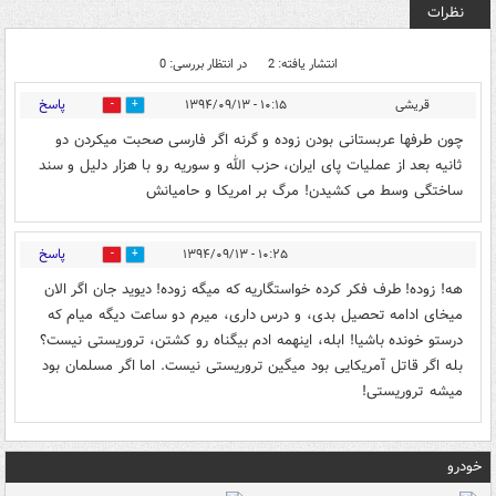
نظرات
انتشار یافته: 2
در انتظار بررسی: 0
پاسخ
قریشی
۱۰:۱۵ - ۱۳۹۴/۰۹/۱۳
0
0
چون طرفها عربستانی بودن زوده و گرنه اگر فارسی صحبت میکردن دو
ثانیه بعد از عملیات پای ایران، حزب الله و سوریه رو با هزار دلیل و سند
ساختگی وسط می کشیدن! مرگ بر امریکا و حامیانش
پاسخ
۱۰:۲۵ - ۱۳۹۴/۰۹/۱۳
0
0
هه! زوده! طرف فکر کرده خواستگاریه که میگه زوده! دیوید جان اگر الان
میخای ادامه تحصیل بدی، و درس داری، میرم دو ساعت دیگه میام که
درستو خونده باشیا! ابله، اینهمه ادم بیگناه رو کشتن، تروریستی نیست؟
بله اگر قاتل آمریکایی بود میگین تروریستی نیست. اما اگر مسلمان بود
میشه تروریستی!
خودرو