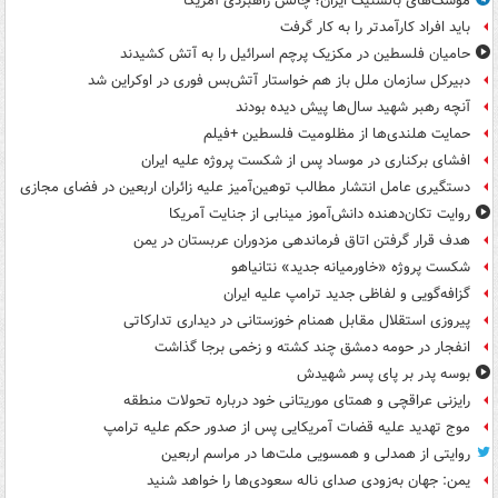
موشک‌های بالستیک ایران؛ چالش راهبردی آمریکا
باید افراد کارآمدتر را به کار گرفت
حامیان فلسطین در مکزیک پرچم اسرائیل را به آتش کشیدند
دبیرکل سازمان ملل باز هم خواستار آتش‌بس فوری در اوکراین شد
آنچه رهبر شهید سال‌ها پیش دیده بودند
حمایت هلندی‌ها از مظلومیت فلسطین +فیلم
افشای برکناری در موساد پس از شکست پروژه علیه ایران
دستگیری عامل انتشار مطالب توهین‌آمیز علیه زائران اربعین در فضای مجازی
روایت تکان‌دهنده دانش‌آموز مینابی از جنایت آمریکا
هدف قرار گرفتن اتاق‌ فرماندهی مزدوران عربستان در یمن
شکست پروژه «خاورمیانه جدید» نتانیاهو
گزافه‌گویی و لفاظی جدید ترامپ علیه ایران
پیروزی استقلال مقابل همنام خوزستانی در دیداری تدارکاتی
انفجار در حومه دمشق چند کشته و زخمی برجا گذاشت
بوسه‌ پدر بر پای پسر شهیدش
رایزنی عراقچی و همتای موریتانی خود درباره تحولات منطقه
موج تهدید علیه قضات آمریکایی پس از صدور حکم علیه ترامپ
روایتی از همدلی و همسویی ملت‌ها در مراسم اربعین
یمن: جهان به‌زودی صدای ناله سعودی‌ها را خواهد شنید