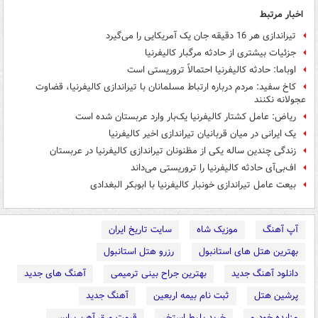
اخبار مرتبط
تیراندازی هر 16 دقیقه جان یک آمریکایی را می‌گیرد
جزئیات بیشتری از حادثه مرگبار کالیفرنیا
اوباما: حادثه کالیفرنیا احتمالاً تروریستی است
کاخ سفید: مردم درباره ارتباط مسلمانان با تیراندازی کالیفرنیا، قضاوت
عجولانه نکنند
ریاض: عامل کشتار کالیفرنیا یک‌بار وارد عربستان شده است
یک ایرانی در میان قربانیان تیراندازی اخیر کالیفرنیا
زندگی چندین ساله یکی از مظنونان تیراندازی کالیفرنیا در عربستان
اف‌بی‌آی حادثه کالیفرنیا را تروریستی می‌داند
بیعت عامل تیراندازی خونبار کالیفرنیا با ابوبکر البغدادی
آپ آهنگ
موزیک شاه
سایت تاریخ ایران
بهترین هتل های استانبول
رزرو هتل استانبول
دانلود آهنگ جدید
بهترین جراح بینی ترمیمی
آهنگ های جدید
پرشین هتل
ثبت نام بیمه اربعین
آهنگ جدید
مزایده خودرو
خرید بلیط استخر
قیمت ورق آهن پرایس