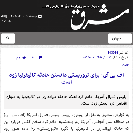
جمعه ۱۶ مرداد ۱۴۰۵ -
Aug
7 2026
جهان
کد خبر
503956
تاریخ انتشار:
۱۳ آذر ۱۳۹۴ - ۰۲:۵۰
۲ نظر
چاپ
جهان
اف بی آی: برای تروریستی دانستن حادثه کالیفرنیا زود
است
پلیس فدرال آمریکا اعلام کرد اعلام حادثه تیراندازی در کالیفرنیا به عنوان
اقدامی تروریستی زود است.
به گزارش مشرق به نقل از رویترز، رییس پلیس فدرال آمریکا (اف. بی. آی)
در منطقه لس آنجلس آمریکا روز پنجشنبه اعلام کرد سخن گفتن درباره این
که حادثه تیراندازی در کالیفرنیا با انگیزه «تروریستی» رخ داده هنوز زود