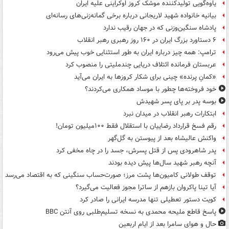
یاوه‌گویی تولیدکننده موشک کروز اوکراینی علیه ایران
بیانیه خانواده شهید لاریجانی درباره برخی گمانه‌زنی‌های رسانه‌ای
پادشاه سنگین‌وزنی که در جهان رقیب ندارد
۶ دستاورد بزرگ ایران در ۱۶۰ روز رهبری رهبر انقلاب
ترامپ: همه چیز درباره ایران به طور استثنایی خوب پیش می‌رود
عربستان فرمانده ائتلاف دریایی چندملیتی را منصوب کرد
«کمانِ پرنده» چینی برای شکار کروزها به ایران می‌آید
خود فروخته‌ها چطور با موساد همکاری می‌کردند؟
بوسه‌ پدر بر پای پسر شهیدش
ابتکارات رهبر انقلاب در میدان نبرد
رقم فسخ قرارداد رضاییان با استقلال فقط ۱۰۰میلیون تومان!
واکنش عالیشاه بعد از پیوستن به گل‌گهر
پدر شاهرودی پس از قتل پسرش، جسد را در چاه مخفی کرد
آنچه رهبر شهید سال‌ها پیش دیده بودند
توقف طولانی کامیون‌ها پشت مرز؛ صورت‌حساب سنگینی که به اقتصاد می‌رسد
آیا تینا پاکروان بازهم از ساترا مجوز فعالیت می‌گیرد؟
کویت دستور تعطیلی تنها مدرسه ایرانی را صادر کرد
پاسخ قاطع ملیحه محمدی به نسخه تسلیم‌طلبی روی آنتن BBC
حال و هوای سامرا بعد از ایام اربعین