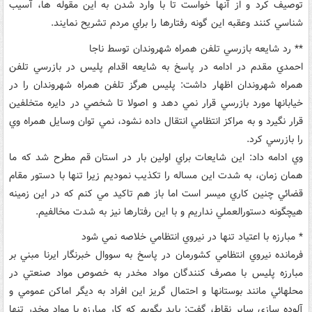
توصيف کرد و از آنها خواست تا با وارد شدن به اين مقوله ها، آسيب
شناسي کنند وعقبه اين گونه رفتارها را براي مردم تشريح نمايند.
** رد شايعه بازرسي تلفن همراه شهروندان توسط ناجا
احمدي مقدم در ادامه در پاسخ به شايعه اقدام پليس در بازرسي تلفن
همراه شهروندان اظهار داشت: پليس هرگز تلفن همراه شهروندان را در
خيابانها مورد بازرسي قرار نمي دهد و اصولا تا شخصي در دايره متخلفين
قرار نگيرد و به مراکز انتظامي انتقال داده نشود، نمي توان وسايل همراه وي
را بازرسي کرد.
وي ادامه داد: اين شايعات براي اولين بار در استان قم مطرح شد که ما
همان زمان، به شدت اين مساله را تکذيب نموديم زيرا تنها با دستور مقام
قضائي چنين کاري ميسر است اما باز هم تاکيد مي کنم که در اين زمينه
هيچگونه دستورالعملي نداريم و با اين رفتارها نيز به شدت مخالفيم.
* مبارزه با اعتياد تنها در نيروي انتظامي خلاصه نمي شود
فرمانده نيروي انتظامي کشورمان در پاسخ به سووال خبرنگار ايرنا مبني بر
مبارزه پليس با مصرف کنندگان مواد مخدر به خصوص مواد صنعتي در
محلهائي مانند بوستانها و احتمال گريز اين افراد به ديگر اماکن عمومي و
آلوده سازي ساير نقاط، گفت: بايد بگويم که کار مبارزه با مواد مخدر تنها