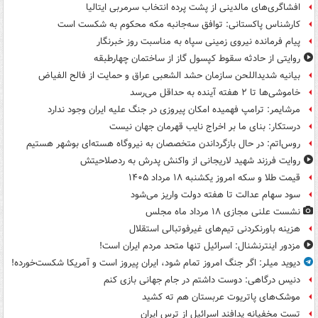
افشاگری‌های مالدینی از پشت پرده انتخاب سرمربی ایتالیا
کارشناس پاکستانی: توافق سه‌جانبه مکه محکوم به شکست است
پیام فرمانده نیروی زمینی سپاه به مناسبت روز خبرنگار
روایتی از حادثه سقوط کپسول گاز از ساختمان چهارطبقه
بیانیه شدیداللحن سازمان حشد الشعبی عراق و حمایت از فالح الفیاض
خاموشی‌ها تا ۲ هفته آینده به حداقل می‌رسد
مرشایمر: ترامپ فهمیده امکان پیروزی در جنگ علیه ایران وجود ندارد
درستکار: بنای ما بر اخراج نایب قهرمان جهان نیست
روس‌اتم: در حال بازگرداندن متخصصان به نیروگاه هسته‌ای بوشهر هستیم
روایت فرزند شهید لاریجانی از واکنش پدرش به ردصلاحیتش
قیمت طلا و سکه امروز یکشنبه ۱۸ مرداد ۱۴۰۵
سود سهام عدالت تا هفته دولت واریز می‌شود
نشست علنی مجازی ۱۸ مرداد ماه مجلس
هزینه باورنکردنی تیم‌های غیرفوتبالی استقلال
مزدور اینترنشنال: اسرائیل تنها متحد مردم ایران است!
دیوید میلر: اگر جنگ امروز تمام شود، ایران پیروز است و آمریکا شکست‌خورده!
دنیس درگاهی: دوست داشتم در جام جهانی بازی کنم
موشک‌های پاتریوت عربستان هم ته‌ کشید
تست مخفیانه پدافند اسرائیل از ترس ایران