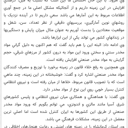
وي افزود: با اين حال احساس ما اين است که نسبت به قبل، درصدي
افزايش در اين زمينه داريم و از آنجائيکه مشکل اصلي ما در جمع آوري
اطلاعات مربوط به اين آمارها مي باشد سعي داريم تا در آينده نزديک با
روشهاي نوين آمارگيري، بررسيهاي دقيقي از نظر تعداد، سن، شغل و
موقعيت معتادين را بدست آوريم به عنوان مثال ميزان پايش و دستگيريها
در زندانهاي کشور مي تواند يکي از اين ابزارها باشد.
وي ادامه داد: البته اين را هم بايد گفت که هم اکنون به دليل گراني مواد
مخدر سنتي و سختي ورود اين مواد به درون کشور از مرزهاي شرقي، حجم
گرايش به مواد مخدر صنعتي افزايش يافته است.
وي همچنين به رفع خلاء قانون در زمينه برخورد با توزيع و مصرف کنندگان
مواد مخدر صنعتي اشاره کرد و گفت: خوشبختانه در اين زمينه، چند ماهي
است که با تصويب قانون مربوط، خلاها از ميان رفته است و نيروي انتظامي
کنترل بسيار خوبي روي اين نوع از مواد مخدر دارد.
وي گفت: با هماهنگي و همکاري ميان نيروي انتظامي و پليس کشورهاي
شرق آسيا مانند مالزي و اندونزي، مي توانم بگويم که ورود مواد مخدر
صنعتي از طريق اين کشورها به ايران کنترل شده است اما اصلي ترين
معضل در اين زمينه، مشکلات فرهنگي مي باشد.
وي استان کرمانشاه را در زمينه هاي امنيتي و رعايت هنجارهاي اخلاقي در