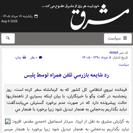
یکشنبه ۱۸ مرداد ۱۴۰۵ -
Aug 9 2026
سیاست
کد خبر
48468
تاریخ انتشار:
۵ خرداد ۱۳۹۰ - ۱۴:۰۵
۰ نظر
چاپ
سیاست
رد شايعه بازرسي تلفن همراه توسط پليس
فرمانده نيروي انتظامي کل کشور که به کرمانشاه سفر کرده است، روز
پنجشنبه در گفت وگو با خبرنگاران، با بيان اينکه بسياري از ناهنجاريها
حالت پيشرونده دارد که در صورت عدم برخورد گسترش مي‌يابندگفت:
نبايد بگذاريم بدحجابي به هنجار تبديل شود زيرا برخورد با هنجار مي
به گزارش مشرق به نقل از ايرنا، سردار اسماعيل احمدي مقدم، افزود:
نبايد بگذاريم بدحجابي به هنجار تبديل شود زيرا برخورد با هنجار ميسر