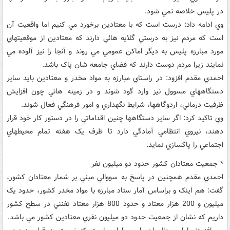
در پليس خلاصه نمي شود.
وي ادامه داد: درست است که با معتادين برخورد مي کنيم اما واقعيت آن
است که مردم نيز به درستي گلايه هائي دارند که معتادين از موقعيتهاي
مورد مبارزه پليس به ديگر اماکن عمومي مي روند و آنجا را نيز آلوده مي
نمايند زيرا مردم دوست دارند که فضاي جامعه شان پاک باشد.
احمدي مقدم افزود: در راستاي مبارزه به مواد مخدر و معتادين بايد ساير
دستگاههاي مسوول نيز وارد گود شوند و در زمينه هائي چون افزايش
ظرفيت درماني، اردوگاهها، شرايط نگهداري و امور فرهنگي فعال شوند.
وي تاکيد کرد: اگر ساير دستگاهها چنين اقداماتي را در دستور کار خود قرار
دهند، نيروي انتظامي آمادگي دارد تا ظرف يک هفته تمام محيطهاي
اجتماعي را پاکسازي نمايد.
* جمعيت معتادان کشور حدود دو ميليون نفر
احمدي مقدم همچنين در پاسخ به سووالي مبني بر شمار معتادان کشور،
گفت: هم اينک و براساس آمار ستاد مبارزه با مواد مخدر کشور، حدود يک
ميليون و 200 هزار معتاد و حدود 800 هزار معتاد تفنني در سطح کشور
داريم که نشان از جمعيت حدود دو ميليون نفري معتادين کشور مي باشد.