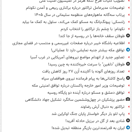
تصویب کلیات طرح تنگه هرمز در کمیسیون امنیت ملی
توضیحات مدیرعامل تراکتور درباره برکناری ربیعی و آمدن نکونام
پرتاب سه‌گانه ماهواره‌های منظومه سلیمانی در سال ۱۴۰۵
زلنسکی: پیونگ‌یانگ به مسکو کمک می‌کند، سئول به کمک ما بیاید
نکونام: با چشم باز تراکتور را انتخاب کردم
طوفان سقف خانه‌ها را در روسیه از جا ‌کند!
اطلاعیه باشگاه خیبر درباره صفحات غیررسمی و منتسب در فضای مجازی
توافق مکه بیشتر جنبه نمایشی دارد تا عملیاتی!
تصاویر جدید از انهدام مواضع نیروهای آمریکایی در غرب آسیا
طوفان "دلفین" با سرعت خیره‌کننده به چین رسید!
تعداد روزهای آلوده با آلاینده اُزن ۲۷ روز کاهش یافت
پاسخ کاشانی‌ها به پیام فرمانده نیروی هوافضای سپاه
توضیحات وزیر امور خارجه پاکستان درباره توافق امنیتی مکه
توافق دمشق و مسکو درباره آینده دو پایگاه روسیه
حضور پزشکیان در چهل‌وششمین سالگرد تشکیل جهاد دانشگاهی
تراکتور به دنبال آرش رضاوند
پاپ لئو بار دیگر خواستار پایان جنگ اوکراین شد
شادی بعد از گل در برزیل حادثه آفرید!
ایران به قدرتمندترین بازیگرِ منطقه تبدیل شده!