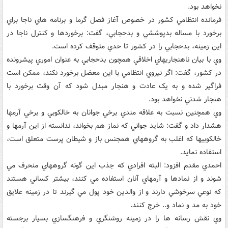
نخواهد بود.
فرمانده انتظامي کشور در خصوص آغاز فصل گرما و برنامه هاي ناجا براي
برخورد با مساله بدپوششي و بدحجابي، گفت: برخوردها و کنترل ناجا در
اين زمينه، بدحجابي را در کشور تا حدي متوقف کرده است.
وي با بيان ناهنجاريهاي اخلاقي همچون بدحجابي به عنوان اموري پيشرونده
در کشور، گفت: اگر نيروي انتظامي با اين معضل برخورد نکند، ممکن است
فراگير شده و به يک عادت و هنجار مبدل شود که آن وقت برخورد با
هنجار شدني نخواهد بود.
وي همچنين نسبت به علاقه مندي برخي جوانان به خالکوبي و برخي آرمها
هشدار داد و گفت: شايد جواني که نماز هم بخواند، ندانسته از اين آرمها و
خالکوبيها که اغلب به گروههاي همجنس باز و شيطان پرست متعلق است،
استفاده نمايد.
احمدي مقدم افزود: البته افرادي که جذب اين گونه گروههاي منحرف مي
شوند و از نمادها و آرمهاي آنان استفاده مي کنند، بيشتر کساني هستند
که نوعي سرخوشي دارند و از والدين خود پول مي گيرند تا در زمينه علايق
خود به مد و نماد و.. خرج کنند.
وي نقش رسانه ها را در زمينه روشنگري و فرهنگسازي بسيار برجسته