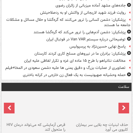
جاده‌های مشهد آماده میزبانی از زائران رضوی
روایت فرزند شهید لاریجانی از واکنش او به ردصلاحیتش
پزشکیان: دشمن کسانی را ترور می‌کنند که گره‌گشا و حلال مسائل و مشکلات
جامعه ما هستند
پزشکیان: دشمن آدم‌هایی را ترور می‌کند که گره‌گشا هستند
توضیحاتی درباره سیستم Van VAR در فوتبال ایران
پاسخ نهایی حسین‌نژاد به پرسپولیس
پزشکیان: برادران ما در نیروهای مسلح کاری کردند کارستان
مخالفت نتانیاهو با طرح ۱۵ ماده ای غزه و تکرار لفاظی علیه ایران
تصاویری از عملیات بزرگ و دقیق یمنی ها علیه دشمن سعودی در المخا+فیلم
حمله وحشیانه صهیونیست به یک فعال زن خارجی در کرانه باختری
سلامت
حذف لبنیات چه بلایی سر بیماران
قرص آزمایشی که می‌تواند درمان HIV
عل
کلیوی می آورد
را متحول کند
قل