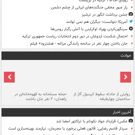
رویای اف-۳۵ ترکیه در بن‌بست
راز عبور مخفی جنگنده‌های ایرانی از چشم دشمن
جشن برداشت انگور در ترشیز
آمریکا نتوانست؛ دیگران هم نمی توانند
سرنگون‌کردن پهپاد اوکراینی با آتش رگبار روس‌ها
احتمال شکست اردوغان در دور دوم انتخابات ریاست جمهوری ترکیه
جان باختن چهار نفر در سانحه رانندگی مراغه - هشترود+ فیلم
حوادث
روایتی از حادثه سقوط کپسول گاز از
حمله مسلحانه به قهوه‌خانه‌ای در
عا
ساختمان چهارطبقه
زاهدان؛ ۲ نفر جان باختند
دس
آخرین اخبار
عکس/ قرارداد جواد نکونام با تراکتور امضا شد
سردار قاسم رضایی: قانون فعلی برخورد با مجرمان، نیازمند بهینه‌سازی است